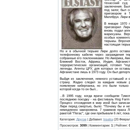
техасский суд 
заключения. Был
под залог, был 
приговором в 
Миллбрук. Лири 
В январе 1970 г
приговорил Лир
вновь подал апп
марихуаны. Вер
особых коммента
тюрьмы. Впрочем
настоящая тюрьм
Но и в обычной тюрьме Лири долго остават
телефонному кабелю через заграждения тю
собранные его поклонниками. Но Америка, Амер
Ближний Восток, Африка, Индия, Афганист
террористических организаций, готовил "п
легенды. Агенты ЦРУ, для которых он остав
Афганистане лишь в 1973 году. Он был депорт
Выйдя из заключения, немного уставший и 
страну. Жадно следил за каждым новым ро
появление киберпанка, но это были только
которой когда-то он был...
...В 1995 году, когда врачи сообщили Тим
последнюю поездку - на фестиваль Hog Farm 
Процесс отхождения в мир иной был записан
Лири перед смертью, было: "Почему бы и нет
немедленно заморожена. 7 граммов праха Л
ракетой "Пегас", где они пребывали 6 лет, пок
Категория
:
Другое
|
Добавил
:
Inselra
(20.Феврал
Просмотров
:
3099
|
Комментарии
:
1
|
Рейтинг
: