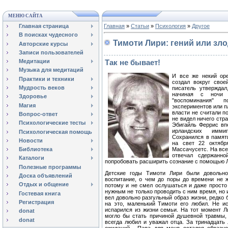
МЕНЮ САЙТА
Главная страница
Главная
»
Статьи
»
Психология
»
Другое
В поисках чудесного
Тимоти Лири: гений или зл
Авторские курсы
Записи пользователей
Так не бывает!
Медитации
Музыка для медитаций
И все же некий оре
Практики и техники
создал вокруг свое
Мудрость веков
писатель утверждал
начиная с ночи 
Здоровье
"воспоминания" п
Магия
экспериментов или п
власти не считали п
Вопрос-ответ
не видел ничего стра
Психологические тесты
Эбигайль Феррис вп
ирландских имм
Психологическая помощь
Сохранился в памят
Новости
на свет 22 октябр
Библиотека
Массачусетс. На все
отвечал сдержанно
Каталоги
попробовать расширить сознание с помощью Л
Полезные программы
Детские годы Тимоти Лири были довольно
Доска объявлений
воспитание, о чем до поры до времени не ж
Отдых и общение
потому и не смел ослушаться и даже просто 
нужным не только проводить с ним время, но 
Гостевая книга
вел довольно разгульный образ жизни, редко 
Регистрация
на это, маленький Тимоти его любил. Не ис
испарился из жизни семьи. На тот момент Ли
donat
могло бы стать причиной душевной травмы,
donat
всегда любил и уважал отца. За тринадцать