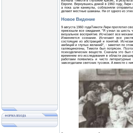
вогнала Тимоти в глубокий кризис, в результ
Европе. Вернувшись домой в 1960 году, Лири 
а пока шли каникулы, соблазняли отправить
делают местные шаманы. Ни от одного из этих
Hoвoe Видение
9 августа 1960 годаТимоти Лири проглотил св
превзошли все ожидания. "Я узнал за шесть 
визуальное восприятие. Исчезают все механи
Изменяется сознание. Исчезают все умст
состоящие из абстракций и понятий. Исчез
амбиций и глупых желаний", - заметил по это
галлюциногены, Тимоти был потрясен. Поэто
психоделических веществ. Сначала это был 
временем его исследования в области расши
работами появились и чисто литературные 
завсегдатаем светских тусовок. А вместе с ним
ФОРМА ВХОДА