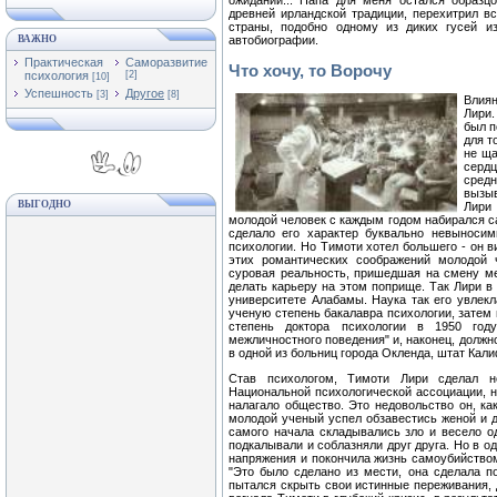
ожиданий... Папа для меня остался образц
древней ирландской традиции, перехитрил в
страны, подобно одному из диких гусей из
ВАЖНО
автобиографии.
Практическая
Саморазвитие
Что хочу, то Ворочу
психология
[2]
[10]
Успешность
Другое
[3]
[8]
Влия
Лири.
был п
для т
не ща
серд
средн
вызыв
ВЫГОДНО
Лири
молодой человек с каждым годом набирался с
сделало его характер буквально невыносим
психологии. Но Тимоти хотел большего - он 
этих романтических соображений молодой 
суровая реальность, пришедшая на смену ме
делать карьеру на этом поприще. Так Лири в 
университете Алабамы. Наука так его увлекл
ученую степень бакалавра психологии, затем 
степень доктора психологии в 1950 год
межличностного поведения" и, наконец, должн
в одной из больниц города Окленда, штат Кал
Став психологом, Тимоти Лири сделал н
Национальной психологической ассоциации, н
налагало общество. Это недовольство он, ка
молодой ученый успел обзавестись женой и 
самого начала складывались зло и весело 
подкалывали и соблазняли друг друга. Но в о
напряжения и покончила жизнь самоубийством
"Это было сделано из мести, она сделала по
пытался скрыть свои истинные переживания, 