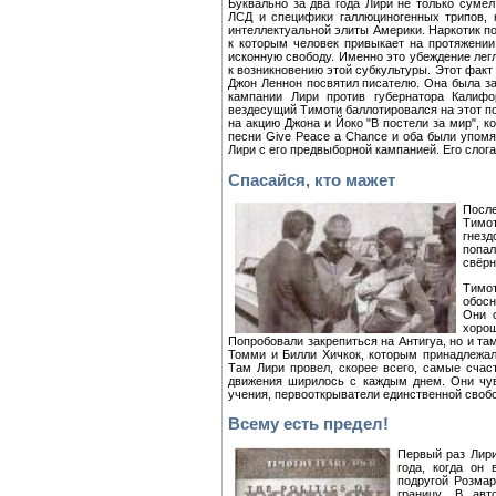
Буквально за два года Лири не только суме
ЛСД и специфики галлюциногенных трипов, 
интеллектуальной элиты Америки. Наркотик п
к которым человек привыкает на протяжении 
исконную свободу. Именно это убеждение легл
к возникновению этой субкультуры. Этот факт
Джон Леннон посвятил писателю. Она была за
кампании Лири против губернатора Калифо
вездесущий Тимоти баллотировался на этот по
на акцию Джона и Йоко "В постели за мир", к
песни Give Реасе а Chance и оба были упом
Лири с его предвыборной кампанией. Его слогано
Спасайся, кто мажет
Посл
Тимо
гнез
попа
свёрн
Тимо
обосн
Они о
хорош
Попробовали закрепиться на Антигуа, но и т
Томми и Билли Хичкок, которым принадлежа
Там Лири провел, скорее всего, самые счас
движения ширилось с каждым днем. Они чув
учения, первооткрыватели единственной свобо
Всему есть предел!
Первый раз Лири
года, когда он
подругой Розма
границу. В авт