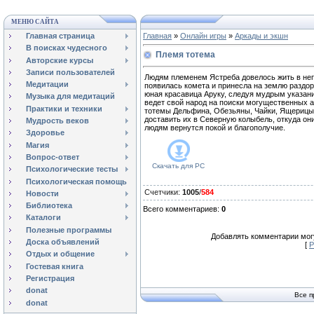
МЕНЮ САЙТА
Главная страница
Главная
»
Онлайн игры
»
Аркады и экшн
В поисках чудесного
Племя тотема
Авторские курсы
Записи пользователей
Людям племенем Ястреба довелось жить в неп
Медитации
появилась комета и принесла на землю раздор
юная красавица Аруку, следуя мудрым указан
Музыка для медитаций
ведет свой народ на поиски могущественных а
Практики и техники
тотемы Дельфина, Обезьяны, Чайки, Ящерицы,
доставить их в Северную колыбель, откуда они
Мудрость веков
людям вернутся покой и благополучие.
Здоровье
Магия
Вопрос-ответ
Скачать для
PC
Психологические тесты
Психологическая помощь
Счетчики
:
1005
/
584
Новости
Библиотека
Всего комментариев
:
0
Каталоги
Полезные программы
Добавлять комментарии могу
Доска объявлений
[
Р
Отдых и общение
Гостевая книга
Регистрация
donat
Все п
donat