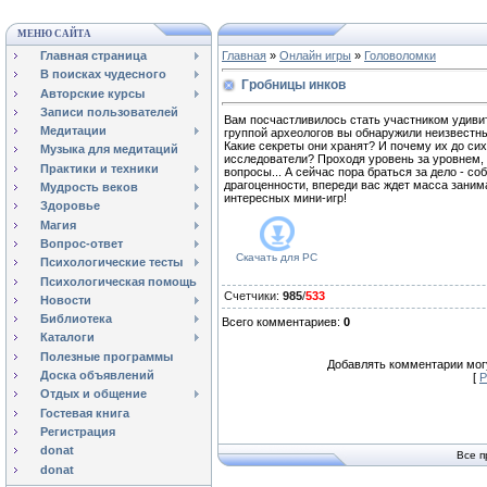
МЕНЮ САЙТА
Главная страница
Главная
»
Онлайн игры
»
Головоломки
В поисках чудесного
Гробницы инков
Авторские курсы
Записи пользователей
Вам посчастливилось стать участником удиви
Медитации
группой археологов вы обнаружили неизвестны
Какие секреты они хранят? И почему их до сих
Музыка для медитаций
исследователи? Проходя уровень за уровнем, 
Практики и техники
вопросы... А сейчас пора браться за дело - с
драгоценности, впереди вас ждет масса заним
Мудрость веков
интересных мини-игр!
Здоровье
Магия
Вопрос-ответ
Скачать для
PC
Психологические тесты
Психологическая помощь
Счетчики
:
985
/
533
Новости
Библиотека
Всего комментариев
:
0
Каталоги
Полезные программы
Добавлять комментарии могу
Доска объявлений
[
Р
Отдых и общение
Гостевая книга
Регистрация
donat
Все п
donat