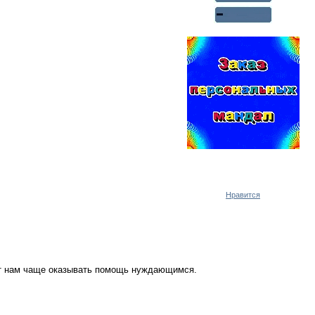
Реклама WMlink.ru
ОТ 7000 РУБЛЕЙ В ДЕНЬ
Нравится
ут нам чаще оказывать помощь нуждающимся.