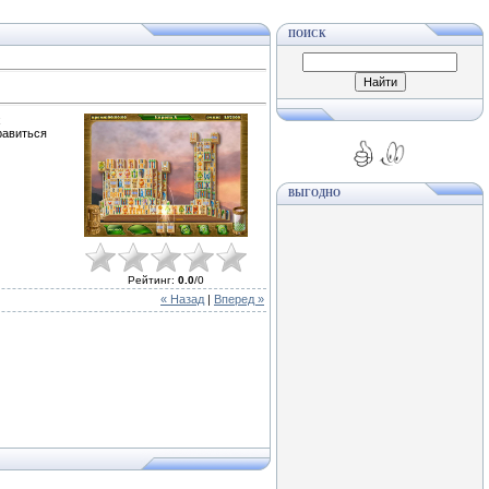
ПОИСК
х
равиться
ВЫГОДНО
Рейтинг
:
0.0
/
0
« Назад
|
Вперед »