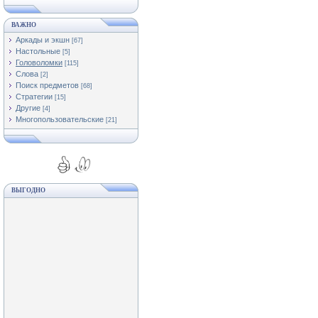
ВАЖНО
Аркады и экшн
[67]
Настольные
[5]
Головоломки
[115]
Слова
[2]
Поиск предметов
[68]
Стратегии
[15]
Другие
[4]
Многопользовательские
[21]
ВЫГОДНО