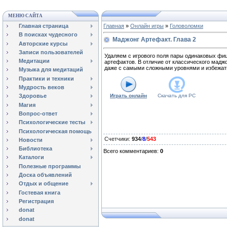
МЕНЮ САЙТА
Главная страница
Главная
»
Онлайн игры
»
Головоломки
В поисках чудесного
Маджонг Артефакт. Глава 2
Авторские курсы
Записи пользователей
Удаляем с игрового поля пары одинаковых фи
Медитации
артефактов. В отличие от классического мадж
даже с самыми сложными уровнями и избежать
Музыка для медитаций
Практики и техники
Мудрость веков
Играть онлайн
Скачать для
PC
Здоровье
Магия
Вопрос-ответ
Психологические тесты
Психологическая помощь
Счетчики
:
934
/
8
/
543
Новости
Библиотека
Всего комментариев
:
0
Каталоги
Полезные программы
Доска объявлений
Отдых и общение
Гостевая книга
Регистрация
donat
donat