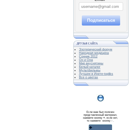
Подписаться
ДРУЗЬЯ САЙТА
Эзотерический форум
Народная медицина
Сонник 2012
Он и Она
Мир вкуснятины
Белый каталог
Мультфильмы
Лучшее в Инете-topliks
Все о цветах
Если вам был полезен
представленный материал,
нажмите кнопку
+
, если нет,
то нажмите кнопку
-
.
Реклама WMlink.ru
ОТ 7000 РУБЛЕЙ В ДЕНЬ
qiq.ucoz.com