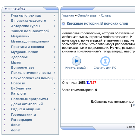
МЕНЮ САЙТА
Главная страница
Главная
»
Онлайн игры
»
Слова
В поисках чудесного
Книжные истории. В поисках слов
Авторские курсы
Записи пользователей
Логическая головоломка, которая обязательно
Медитации
любознательным игрокам любого возраста. Ищ
поле слова, но не мешкайте, времени у вас не 
Музыка для медитаций
забывайте о том, что слова могут располагатьс
Практики и техники
вертикали, так и по диагонали. Ну что, рыцари 
книжным приключениям? Тогда вперед, навстр
Мудрость веков
Здоровье
Магия
Вопрос-ответ
Играть онлайн
Скачать для
PC
Психологические тесты
Психологическая помощь
Счетчики
:
1056
/
11
/
627
Новости
Библиотека
Всего комментариев
:
0
Каталоги
Полезные программы
Добавлять комментарии могу
Доска объявлений
[
Р
Отдых и общение
Гостевая книга
Регистрация
donat
Все п
donat