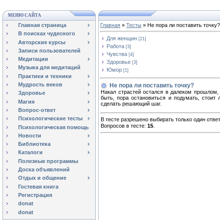
МЕНЮ САЙТА
Главная страница
Главная
»
Тесты
» Не пора ли поставить точку?
В поисках чудесного
Для женщин
[21]
Авторские курсы
Работа
[3]
Записи пользователей
Чувства
[4]
Медитации
Здоровье
[3]
Музыка для медитаций
Юмор
[1]
Практики и техники
Мудрость веков
Не пора ли поставить точку?
Накал страстей остался в далеком прошлом,
Здоровье
быть, пора остановиться и подумать, стоит
Магия
сделать решающий шаг.
Вопрос-ответ
Психологические тесты
В тесте разрешено выбирать только один ответ
Вопросов в тесте:
15
.
Психологическая помощь
Новости
Библиотека
Каталоги
Полезные программы
Доска объявлений
Отдых и общение
Гостевая книга
Регистрация
donat
donat