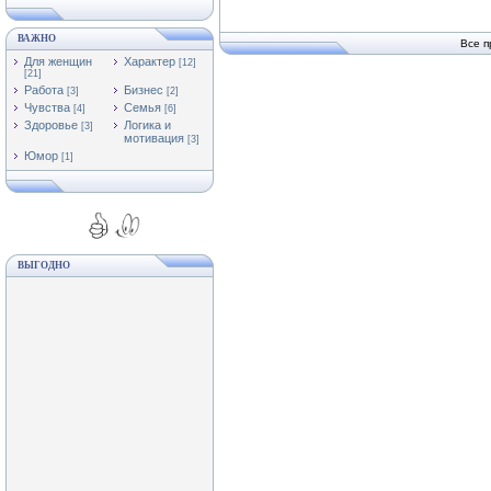
ВАЖНО
Все п
Для женщин
Характер
[12]
[21]
Работа
Бизнес
[3]
[2]
Чувства
Семья
[4]
[6]
Здоровье
Логика и
[3]
мотивация
[3]
Юмор
[1]
ВЫГОДНО