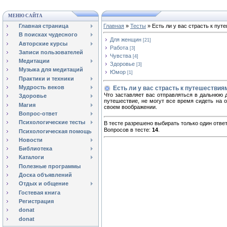
МЕНЮ САЙТА
Главная страница
Главная
»
Тесты
» Есть ли у вас страсть к пу
В поисках чудесного
Для женщин
[21]
Авторские курсы
Работа
[3]
Записи пользователей
Чувства
[4]
Медитации
Здоровье
[3]
Музыка для медитаций
Юмор
[1]
Практики и техники
Мудрость веков
Есть ли у вас страсть к путешествия
Что заставляет вас отправляться в дальнюю д
Здоровье
путешествие, не могут все время сидеть на о
Магия
своем воображении.
Вопрос-ответ
Психологические тесты
В тесте разрешено выбирать только один ответ
Вопросов в тесте:
14
.
Психологическая помощь
Новости
Библиотека
Каталоги
Полезные программы
Доска объявлений
Отдых и общение
Гостевая книга
Регистрация
donat
donat