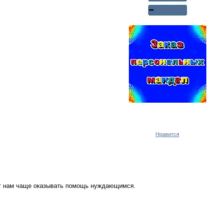
Реклама WMlink.ru
ОТ 7000 РУБЛЕЙ В ДЕНЬ
Нравится
ут нам чаще оказывать помощь нуждающимся.