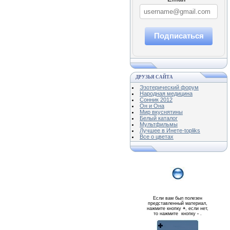
Подписаться
ДРУЗЬЯ САЙТА
Эзотерический форум
Народная медицина
Сонник 2012
Он и Она
Мир вкуснятины
Белый каталог
Мультфильмы
Лучшее в Инете-topliks
Все о цветах
Если вам был полезен
представленный материал,
нажмите кнопку
+
, если нет,
то нажмите кнопку
-
.
Реклама WMlink.ru
ОТ 7000 РУБЛЕЙ В ДЕНЬ
qiq.ucoz.com