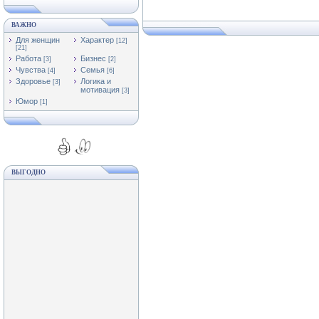
ВАЖНО
Для женщин
Характер
[12]
[21]
Работа
Бизнес
[3]
[2]
Чувства
Семья
[4]
[6]
Здоровье
Логика и
[3]
мотивация
[3]
Юмор
[1]
ВЫГОДНО