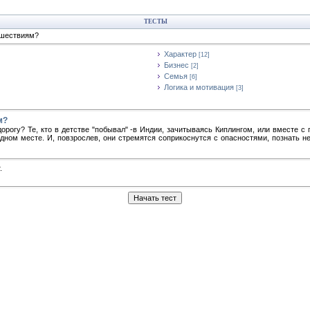
ТЕСТЫ
тешествиям?
Характер
[12]
Бизнес
[2]
Семья
[6]
Логика и мотивация
[3]
м?
орогу? Те, кто в детстве "побывал" -в Индии, зачитываясь Киплингом, или вместе 
дном месте. И, повзрослев, они стремятся соприкоснутся с опасностями, познать не
.