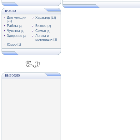
ВАЖНО
Для женщин
Характер
[12]
[21]
Работа
Бизнес
[3]
[2]
Чувства
Семья
[4]
[6]
Здоровье
Логика и
[3]
мотивация
[3]
Юмор
[1]
ВЫГОДНО