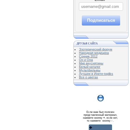
Подписаться
ДРУЗЬЯ САЙТА
Эзотерический форум
Народная медицина
Сонник 2012
Он и Она
Мир вкуснятины
Белый каталог
Мультфильмы
Лучшее в Инете-topliks
Все о цветах
Если вам был полезен
представленный материал,
нажмите кнопку
+
, если нет,
то нажмите кнопку
-
.
Реклама WMlink.ru
ОТ 7000 РУБЛЕЙ В ДЕНЬ
qiq.ucoz.com