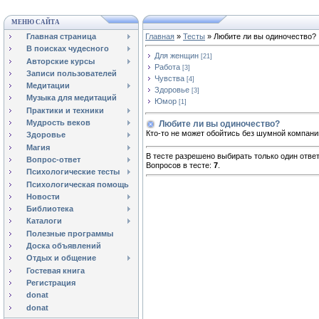
МЕНЮ САЙТА
Главная страница
Главная
»
Тесты
» Любите ли вы одиночество?
В поисках чудесного
Для женщин
[21]
Авторские курсы
Работа
[3]
Записи пользователей
Чувства
[4]
Медитации
Здоровье
[3]
Музыка для медитаций
Юмор
[1]
Практики и техники
Мудрость веков
Любите ли вы одиночество?
Кто-то не может обойтись без шумной компании
Здоровье
Магия
В тесте разрешено выбирать только один ответ
Вопрос-ответ
Вопросов в тесте:
7
.
Психологические тесты
Психологическая помощь
Новости
Библиотека
Каталоги
Полезные программы
Доска объявлений
Отдых и общение
Гостевая книга
Регистрация
donat
donat