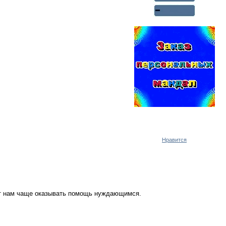
Реклама WMlink.ru
ОТ 7000 РУБЛЕЙ В ДЕНЬ
Нравится
ут нам чаще оказывать помощь нуждающимся.