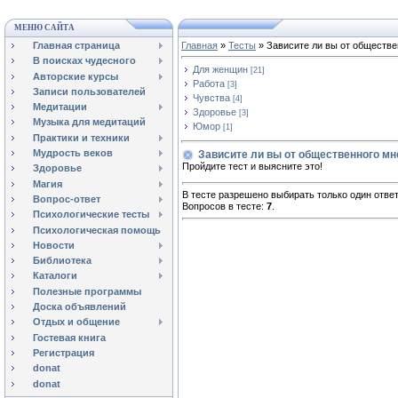
МЕНЮ САЙТА
Главная страница
Главная
»
Тесты
» Зависите ли вы от обществе
В поисках чудесного
Для женщин
[21]
Авторские курсы
Работа
[3]
Записи пользователей
Чувства
[4]
Медитации
Здоровье
[3]
Музыка для медитаций
Юмор
[1]
Практики и техники
Мудрость веков
Зависите ли вы от общественного мн
Пройдите тест и выясните это!
Здоровье
Магия
В тесте разрешено выбирать только один ответ
Вопрос-ответ
Вопросов в тесте:
7
.
Психологические тесты
Психологическая помощь
Новости
Библиотека
Каталоги
Полезные программы
Доска объявлений
Отдых и общение
Гостевая книга
Регистрация
donat
donat