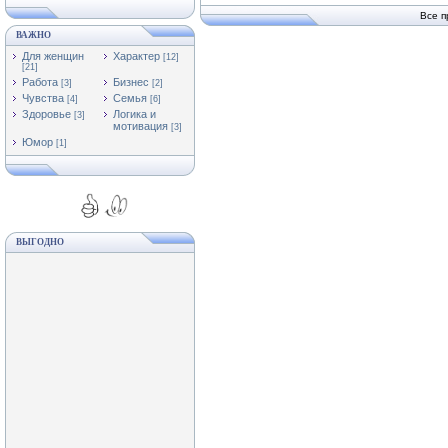
Все п
ВАЖНО
Для женщин
Характер
[12]
[21]
Работа
Бизнес
[3]
[2]
Чувства
Семья
[4]
[6]
Здоровье
Логика и
[3]
мотивация
[3]
Юмор
[1]
ВЫГОДНО