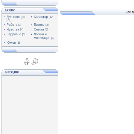
ВАЖНО
Все п
Для женщин
Характер
[12]
[21]
Работа
Бизнес
[3]
[2]
Чувства
Семья
[4]
[6]
Здоровье
Логика и
[3]
мотивация
[3]
Юмор
[1]
ВЫГОДНО