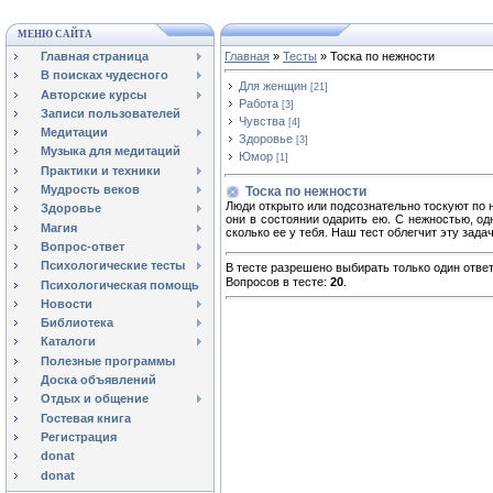
МЕНЮ САЙТА
Главная страница
Главная
»
Тесты
» Тоска по нежности
В поисках чудесного
Для женщин
[21]
Авторские курсы
Работа
[3]
Записи пользователей
Чувства
[4]
Медитации
Здоровье
[3]
Музыка для медитаций
Юмор
[1]
Практики и техники
Мудрость веков
Тоска по нежности
Люди открыто или подсознательно тоскуют по н
Здоровье
они в состоянии одарить ею. С нежностью, од
Магия
сколько ее у тебя. Наш тест облегчит эту задач
Вопрос-ответ
Психологические тесты
В тесте разрешено выбирать только один ответ
Вопросов в тесте:
20
.
Психологическая помощь
Новости
Библиотека
Каталоги
Полезные программы
Доска объявлений
Отдых и общение
Гостевая книга
Регистрация
donat
donat