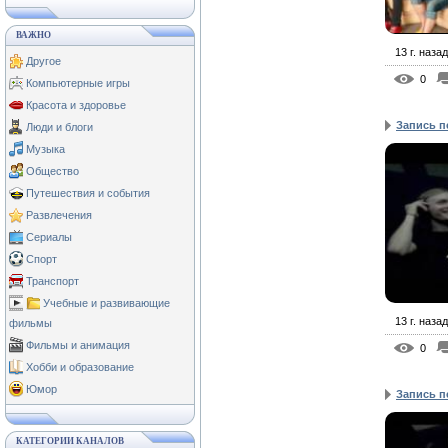
ВАЖНО
13 г. назад
Другое
0
Компьютерные игры
Красота и здоровье
Запись п
Люди и блоги
Музыка
Общество
Путешествия и события
Развлечения
Сериалы
Спорт
Транспорт
Учебные и развивающие
13 г. назад
фильмы
Фильмы и анимация
0
Хобби и образование
Юмор
Запись п
КАТЕГОРИИ КАНАЛОВ