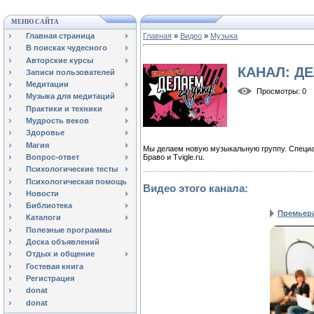
МЕНЮ САЙТА
Главная страница
Главная
»
Видео
»
Музыка
В поисках чудесного
Авторские курсы
КАНАЛ: Д
Записи пользователей
Медитации
Просмотры
: 0
Музыка для медитаций
Практики и техники
Мудрость веков
Здоровье
Магия
Мы делаем новую музыкальную группу. Специа
Вопрос-ответ
Браво и Tvigle.ru.
Психологические тесты
Психологическая помощь
Видео этого канала
:
Новости
Библиотека
Премьера
Каталоги
Полезные программы
Доска объявлений
Отдых и общение
Гостевая книга
Регистрация
donat
donat