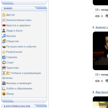
ВАЖНО
13 г. назад
Другое
0
Компьютерные игры
Красота и здоровье
Анекдот 
Люди и блоги
Музыка
Общество
Путешествия и события
Развлечения
Сериалы
Спорт
Транспорт
Учебные и развивающие
13 г. назад
фильмы
0
Фильмы и анимация
Хобби и образование
Два бато
Юмор
КАТЕГОРИИ КАНАЛОВ