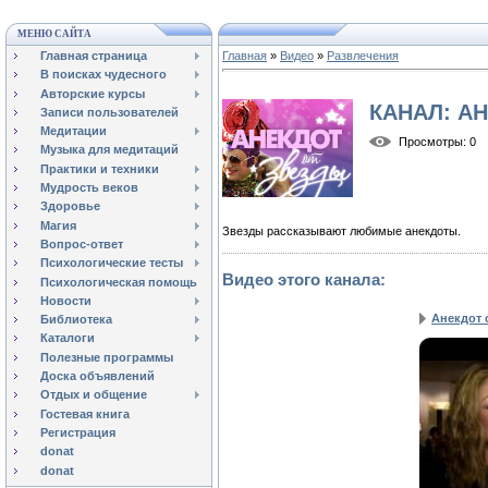
МЕНЮ САЙТА
Главная страница
Главная
»
Видео
»
Развлечения
В поисках чудесного
Авторские курсы
КАНАЛ: А
Записи пользователей
Медитации
Просмотры
: 0
Музыка для медитаций
Практики и техники
Мудрость веков
Здоровье
Магия
Звезды рассказывают любимые анекдоты.
Вопрос-ответ
Психологические тесты
Видео этого канала
:
Психологическая помощь
Новости
Анекдот 
Библиотека
Каталоги
Полезные программы
Доска объявлений
Отдых и общение
Гостевая книга
Регистрация
donat
donat