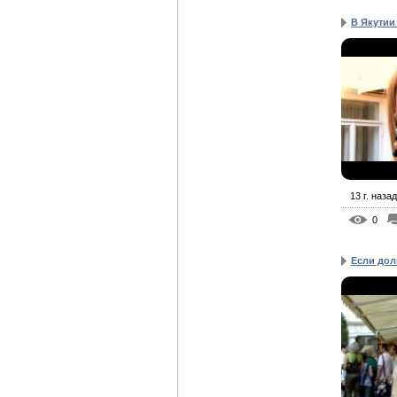
В Якутии
13 г. назад
0
Если дол