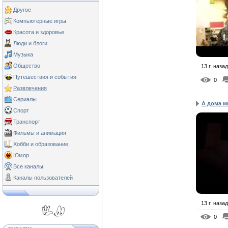
Другое
Компьютерные игры
Красота и здоровье
Люди и блоги
Музыка
Общество
13 г. назад
Путешествия и события
0
Развлечения
Сериалы
А дома м
Спорт
Транспорт
Фильмы и анимация
Хобби и образование
Юмор
Все каналы
Каналы пользователей
13 г. назад
0