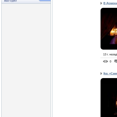
ВЫГОДНО
В Домени
13 г. назад
0
Ika: «Сам