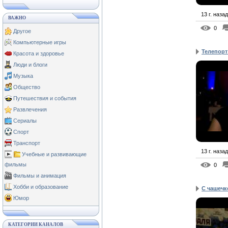
13 г. назад
ВАЖНО
0
Другое
Компьютерные игры
Телепорт
Красота и здоровье
Люди и блоги
Музыка
Общество
Путешествия и события
Развлечения
Сериалы
Спорт
Транспорт
13 г. назад
Учебные и развивающие
фильмы
0
Фильмы и анимация
Хобби и образование
С чашечк
Юмор
КАТЕГОРИИ КАНАЛОВ