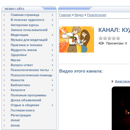
МЕНЮ САЙТА
Главная страница
Главная
»
Видео
»
Развлечения
В поисках чудесного
Авторские курсы
КАНАЛ: К
Записи пользователей
Медитации
Музыка для медитаций
Просмотры
: 0
Практики и техники
Мудрость веков
Здоровье
Магия
Вопрос-ответ
Психологические тесты
Видео этого канала
:
Психологическая помощь
Новости
Анастасия
Библиотека
Каталоги
Полезные программы
Доска объявлений
Отдых и общение
Гостевая книга
Регистрация
donat
donat