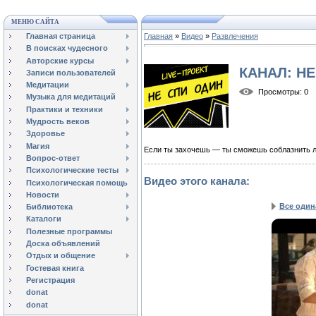
МЕНЮ САЙТА
Главная страница
Главная
»
Видео
»
Развлечения
В поисках чудесного
Авторские курсы
КАНАЛ: Н
Записи пользователей
Медитации
Просмотры
: 0
Музыка для медитаций
Практики и техники
Мудрость веков
Здоровье
Магия
Если ты захочешь — ты сможешь соблазнить л
Вопрос-ответ
Психологические тесты
Видео этого канала
:
Психологическая помощь
Новости
Все один
Библиотека
Каталоги
Полезные программы
Доска объявлений
Отдых и общение
Гостевая книга
Регистрация
donat
donat