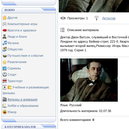
ВАЖНО
Другое
Просмотры
: 1
Детектив
Компьютерные игры
Описание материала
:
Красота и здоровье
Люди и блоги
Доктор Джон Ватсон, служивший в Восточной И
Лондоне по адресу Бейкер-стрит, 221-б. Квар
Музыка
вызывает второй жилец.Режиссер: Игорь Мас
Общество
1979 год. Серия 1.
Путешествия и события
Развлечения
Сериалы
Спорт
Транспорт
Учебные и развивающие
фильмы
Фильмы и анимация
Язык
: Русский
Хобби и образование
Длительность материала
: 01:07:36
Юмор
Всего комментариев
:
0
КАТЕГОРИИ КАНАЛОВ