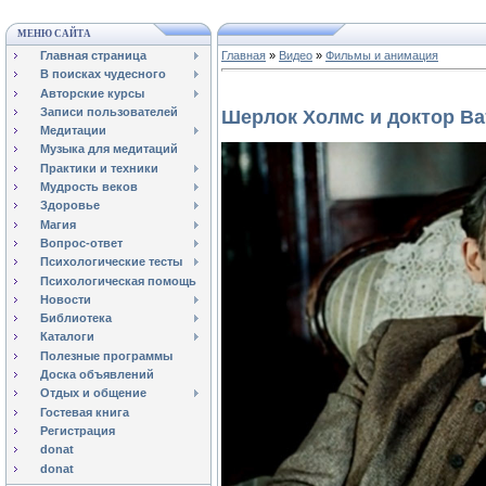
МЕНЮ САЙТА
Главная страница
Главная
»
Видео
»
Фильмы и анимация
В поисках чудесного
Авторские курсы
Записи пользователей
Шерлок Холмс и доктор Ва
Медитации
Музыка для медитаций
Практики и техники
Мудрость веков
Здоровье
Магия
Вопрос-ответ
Психологические тесты
Психологическая помощь
Новости
Библиотека
Каталоги
Полезные программы
Доска объявлений
Отдых и общение
Гостевая книга
Регистрация
donat
donat