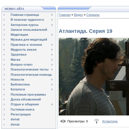
МЕНЮ САЙТА
Главная страница
Главная
»
Видео
»
Сериалы
В поисках чудесного
Авторские курсы
Записи пользователей
Атлантида. Серия 19
Медитации
Музыка для медитаций
Практики и техники
Мудрость веков
Здоровье
Магия
Вопрос-ответ
Психологические тесты
Психологическая помощь
Новости
Библиотека
Каталоги
Полезные программы
Доска объявлений
Отдых и общение
Гостевая книга
Регистрация
donat
Просмотры
: 0
Атлантида
donat