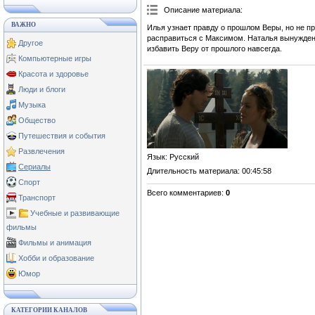
Описание материала
:
ВАЖНО
Илья узнает правду о прошлом Веры, но не пр
расправиться с Максимом. Наталья вынужден
Другое
избавить Веру от прошлого навсегда.
Компьютерные игры
Красота и здоровье
Люди и блоги
Музыка
Общество
Путешествия и события
Развлечения
Язык
: Русский
Сериалы
Длительность материала
: 00:45:58
Спорт
Всего комментариев
:
0
Транспорт
Учебные и развивающие
фильмы
Фильмы и анимация
Хобби и образование
Юмор
КАТЕГОРИИ КАНАЛОВ