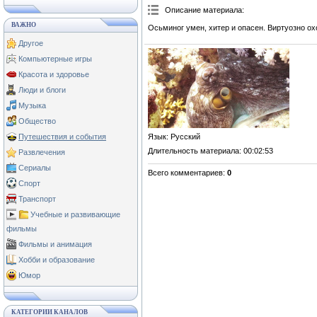
Описание материала
:
ВАЖНО
Осьминог умен, хитер и опасен. Виртуозно ох
Другое
Компьютерные игры
Красота и здоровье
Люди и блоги
Музыка
Общество
Язык
: Русский
Путешествия и события
Длительность материала
: 00:02:53
Развлечения
Сериалы
Всего комментариев
:
0
Спорт
Транспорт
Учебные и развивающие
фильмы
Фильмы и анимация
Хобби и образование
Юмор
КАТЕГОРИИ КАНАЛОВ