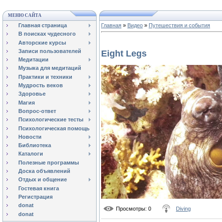
МЕНЮ САЙТА
Главная страница
Главная
»
Видео
»
Путешествия и события
В поисках чудесного
Авторские курсы
Записи пользователей
Eight Legs
Медитации
Музыка для медитаций
Практики и техники
Мудрость веков
Здоровье
Магия
Вопрос-ответ
Психологические тесты
Психологическая помощь
Новости
Библиотека
Каталоги
Полезные программы
Доска объявлений
Отдых и общение
Гостевая книга
Регистрация
donat
Просмотры
: 0
Diving
donat