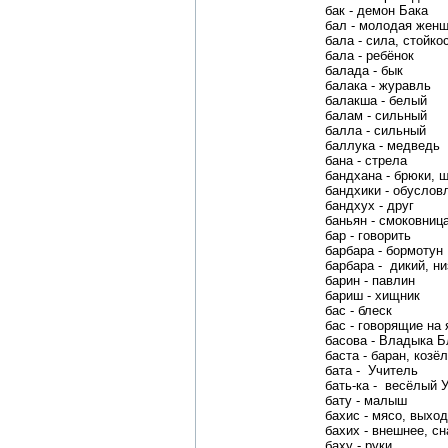
бак - демон Бака
бал - молодая жен
бала - сила, стойко
бала - ребёнок
балада - бык
балака - журавль
балакша - белый
балам - сильный
балла - сильный
баллука - медведь
бана - стрела
бандхана - брюки, 
бандхики - обуслов
бандхух - друг
баньян - смоковниц
бар - говорить
барбара - бормотун
барбара - дикий, н
барин - павлин
бариш - хищник
бас - блеск
бас - говорящие на 
басова - Владыка Б
баста - баран, козёл
бата - Учитель
бать-ка - весёлый 
бату - малыш
бахис - мясо, выход
бахих - внешнее, с
баху - руки