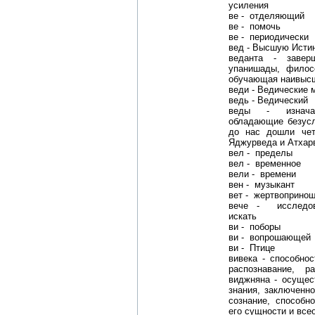
усиления
ве - отделяющий
ве - помочь
ве - периодически
вед - Высшую Исти
веданта - завер
упанишады, филос
обучающая наивысш
веди - Ведические 
ведь - Ведический
веды - изнача
обладающие безусл
до нас дошли чет
Яджурведа и Атхар
вел - пределы
вел - временное
вели - времени
вен - музыкант
вет - жертвоприно
вече - исследова
искать
ви - поборы
ви - вопрошающей
ви - Птице
вивека - способнос
распознавание, р
виджняна - осущест
знания, заключенн
сознание, способн
его сущности и все