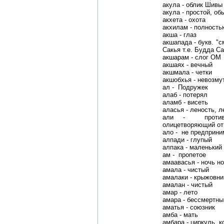
акула - облик Шивы
акула - простой, об
акхета - охота
акхилам - полность
акша - глаз
акшапада - букв. "с
Сакья т.е. Будда С
акшарам - слог ОМ
акшаях - вечный
акшмала - четки
акшобхья - невозму
ал - Подружек
алаб - потерял
аламб - висеть
аласья - леность, л
али - противо
олицетворяющий от
ало - не предприни
алпади - глупый
алпака - маленький
ам - пропетое
амаавасья - ночь н
амала - чистый
амалаки - крыжовни
амалан - чистый
амар - лето
амара - бессмертны
аматья - союзник
амба - мать
амбара - циркуль, к