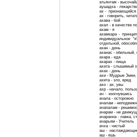
атьянтам - высочай
аушадха - лекарств
ах - признающийся в
ах - говорить, чита
ахава - бой
ахал - в качестве п
ахам - я
ахамкара - принцип
индивидуальное "я
отдельной, обособл
ахан - день
аханас - обильный, 
ахара - еда
ахарах - пища
ахата - слышимый з
ахах - день
ахи - Мудрые Змеи,
ахита - зло, вред
ахо - ах, увы
ахр - начало, польз
ач - изогнувшись
ачала - осторожно
ачалам - неподвиж
ачапалам - решимос
ачарам - не движу
ачаранна - лавка, с
ачарьям - Учитель
ачха - чистый
аш - наслаждающие
аш - ешь