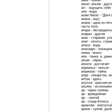
анья - чужой
аньят, аньям - друг
ап - ощущать себя
апа - вода
апам Напат - "Дитя 
апана - анус
апана - одна из пят
части тела
апара - беспредель
апаран - другие
апас - старание, ус
апат - лететь, стре
апаха - вода
апахааро - похищен
апека - много
апи - также, и, даж
апнас - образ
апноти - достигает
апраапья - нельзя
апраказа - тайна
апрр - лекарство, м
аптра - здесь
апулла - красная ро
апьяяу - исчезнове
ар - через любовь
ар - враждебная
ар - святой
ар - спица Колеса
араалам - изогнуты
арана - чужой, далё