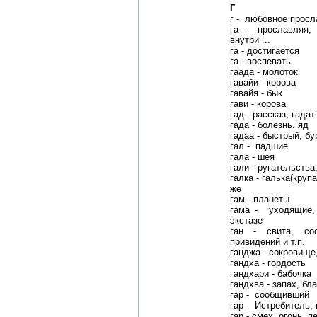
Г
г - любовное просл
га - прославляя,
внутри ...
га - достигается
га - воспевать
гаада - молоток
гавайи - корова
гавайя - бык
гави - корова
гад - рассказ, гадат
гада - болезнь, яд
гадаа - быстрый, бу
гал - падшие
гала - шея
гали - ругательства
галка - галька(круп
же
гам - планеты
гама - уходящие,
экстазе
ган - свита, со
привидений и т.п.
ганджа - сокровище,
гандха - гордость
гандхари - бабочка
гандхва - запах, бл
гар - сообщивший
гар - Истребитель,
гар - смех, огонь, п