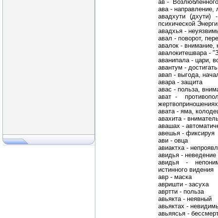
ав - Возлюбленног
ава - направление, 
авадхути (дхути) 
психической Энерги
авадхья - неуязвим
авал - поворот, пер
авалок - внимание, 
авалокитешвара - "
аванипала - цари, в
авантум - достигать
авап - выгода, нача
авара - защита
авас - польза, вним
ават - противопо
жертвоприношениях,
авата - яма, колоде
авахита - внимател
авашах - автоматич
авешья - фиксируя
ави - овца
авиактха - непрояв
авидья - неведение
авидья - непоним
истинного видения
авр - маска
авришти - засуха
авртти - польза
авьякта - неявный
авьяктах - невидим
авьяясья - бессмер