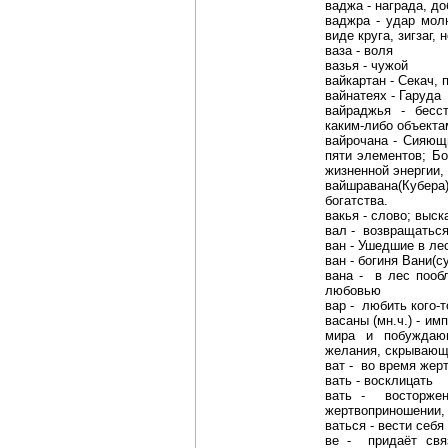
ваджа - награда, д
ваджра - удар молн
виде круга, зигзаг,
ваза - воля
вазья - чужой
вайкартан - Секач,
вайнатеях - Гаруда
вайраджья - бесст
каким-либо объекта
вайрочана - Сияющи
пяти элементов; Бо
жизненной энергии,
вайшравана(Кубера)
богатства.
вакья - слово; выс
вал - возвращатьс
ван - Ушедшие в ле
ван - богиня Вани(с
вана - в лес пооб
любовью
вар - любить кого-то
васаны (мн.ч.) - и
мира и побуждающ
желания, скрывающ
ват - во время жер
вать - восклицать
вать - восторжен
жертвоприношении,
ваться - вести себя
ве - придаёт свя