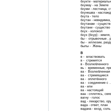
бхукти - материаль
бхумау - на Земле
бхуми - лестница, с
бхункшва - наслаж
бхута - тело
бхутан - невидимка
бхутанам - существ
бхутани - существо
бхух - колокол
бхух (бхур) - земля
бы - отрывочные , 
бы - иллюзии, разд
былы - Жены
В
в - властвовать
в - стремятся
в - Возлюбленного
вь - временные, п
ва - Возлюбленная
ва - стремящиеся
ва - оплетённого
ва - соединение с ..
ва - или
ва - настоящий
ваа - сплетясь, свя
вагну - голос
вад - лекарство, ор
вада - ответ, план
вадана - вход, соль