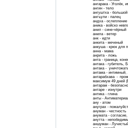
ангарака - Уголёк, 
ангин - тело
ангуштха - большой
ангъули - палец
андха - ослепление
аника - войско невп
анил - сине-чёрный
анила - ветер
анк - идти
анкита - меченый
анкуша - крюк для 
анна - мама
анрита - ложь
анта - граница, кон
антака - губитель, 
антака - уничтожат
антама - интимный,
антарабхава - про
максимум 49 дней (
антарам - безопасн
антаре - изнутри
антика - глина
анты - Антиматериа
ану - атом
ануграх - пожалуйст
ануман - честность
анумата - согласие
анутта - непобедим
аншуман - Лучистый