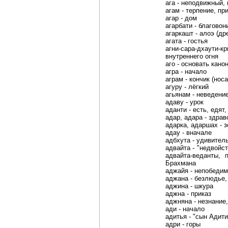
ага - неподвижный, 
агам - терпение, пр
агар - дом
агарбати - благовон
агаркашт - алоэ (д
агата - гостья
агни-сара-дхау
внутреннего огня
аго - основать кано
агра - начало
аграм - кончик (носа
агуру - лёгкий
агьянам - неведени
адаву - урок
аданти - есть, едят
адар, адара - здрав
адарка, адаршах - 
адау - вначале
адбхута - удивител
адвайта - "недвойс
адвайта-веданты, 
Брахмана
аджайя - непобеди
аджана - безлюдье,
аджина - шкура
аджна - приказ
аджняна - незнание
ади - начало
адитья - "сын Адити
адри - горы