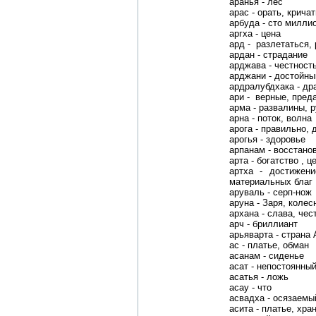
аранья - лес
арас - орать, крича
арбуда - сто миллио
аргха - цена
ард - разлетаться,
ардан - страдание
арджава - честност
арджани - достойны
ардралубдхака - др
ари - верные, пред
арма - развалины, 
арна - поток, волна
арога - правильно, 
арогья - здоровье
арпанам - восстано
арта - богатство , ц
артха - достижени
материальных благ
аруваль - серп-нож
аруна - Заря, коле
архана - слава, чес
арч - бриллиант
арьяварта - страна 
ас - платье, обман
асанам - сиденье
асат - непостоянны
асатья - ложь
асау - что
асвадха - осязаемы
асита - платье, хра