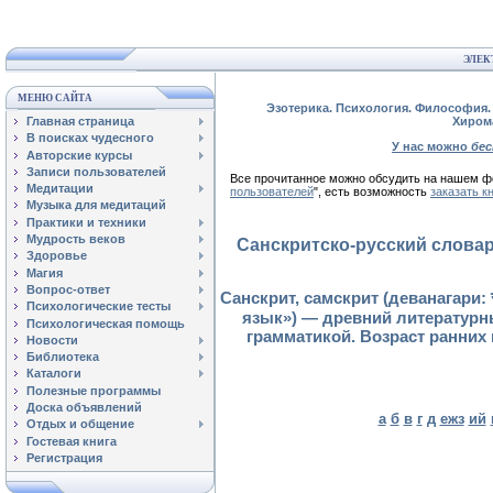
ЭЛЕК
МЕНЮ САЙТА
Эзотерика. Психология. Философия. 
Главная страница
Хиром
В поисках чудесного
У нас можно
бе
Авторские курсы
Записи пользователей
Все прочитанное можно обсудить на нашем
Медитации
пользователей
", есть возможность
заказать к
Музыка для медитаций
Практики и техники
Мудрость веков
Санскритско-русский словар
Здоровье
Магия
Вопрос-ответ
Санскрит, самскрит (деванагари: सं
Психологические тесты
язык») — древний литературн
Психологическая помощь
грамматикой. Возраст ранних
Новости
Библиотека
Каталоги
Полезные программы
Доска объявлений
а
б
в
г
д
ежз
ий
Отдых и общение
Гостевая книга
Регистрация