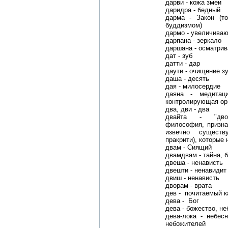
дарви - кожа змеи
даридра - бедный
дарма - Закон (т
буддизмом)
дармо - увеличива
дарпана - зеркало
даршана - осматрив
дат - зуб
датти - дар
даути - очищение з
даша - десять
дая - милосердие
даяна - медитац
контролирующая ор
два, дви - два
двайта - "двойс
философия, призна
извечно сущест
пракрити), которые
двам - Сиящий
двамдвам - тайна, б
двеша - ненависть
двешти - ненавидит
двиш - ненависть
дворам - врата
дев - почитаемый 
дева - Бог
дева - божество, н
дева-лока - небес
небожителей