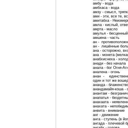
амбу - вода
амбхаса - вода
амзу - смысл, тряпк
ами - эти, все те, в
амитабха - Неизме
амла - кислый, отве
амрта - масло
амулья - бесценный
амшена - часть
ан - противоположн
ан - лишённые бол
ана - осторожно, вх
ана - монета (мелка
анабхиснеха - холо
анади - без начала
анала - бог Огня-Аг
аналена - огонь
анан - единствен
один и тот же вош
ананда - блаженств
анандамайя-коша - 
анантам - безграни
анапатья - бездетн
анахаата - неявлен
анахата - непобеди
анвита - внимание
анг - движение
анга - ступень (в йог
ангада - плечевой 
ангайх - голова