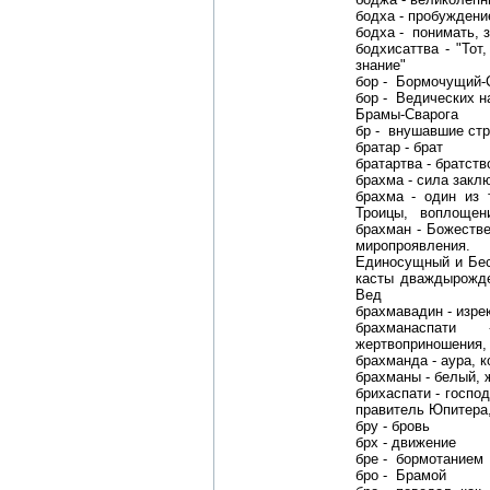
бодха - пробуждени
бодха - понимать, 
бодхисаттва - "Тот
знание"
бор - Бормочущий-
бор - Ведических 
Брамы-Сварога
бр - внушавшие стр
братар - брат
братартва - братств
брахма - сила закл
брахма - один из 
Троицы, воплощен
брахман - Божеств
миропроявления
Единосущный и Бес
касты дваждырожд
Вед
брахмавадин - изре
брахманаспат
жертвоприношения,
брахманда - аура, к
брахманы - белый, 
брихаспати - госпо
правитель Юпитера,
бру - бровь
брх - движение
бре - бормотанием
бро - Брамой