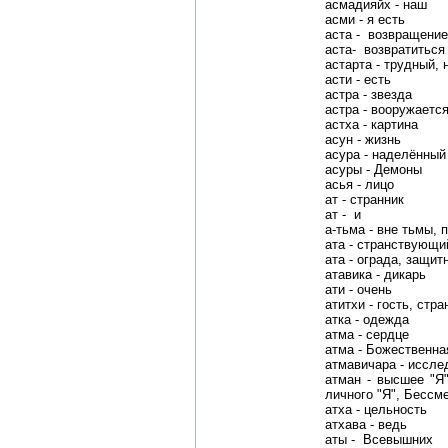
асмадияйх - наш
асми - я есть
аста - возвращени
аста- возвратиться
астарта - трудный,
асти - есть
астра - звезда
астра - вооружаетс
астха - картина
асун - жизнь
асура - наделённый
асуры - Демоны
асья - лицо
ат - странник
ат - и
а-тьма - вне тьмы,
ата - странствующи
ата - ограда, защит
атавика - дикарь
ати - очень
атитхи - гость, стра
атка - одежда
атма - сердце
атма - Божественна
атмавичара - иссл
атман - высшее "Я
личного "Я", Бессм
атха - цельность
атхава - ведь
аты - Всевышних