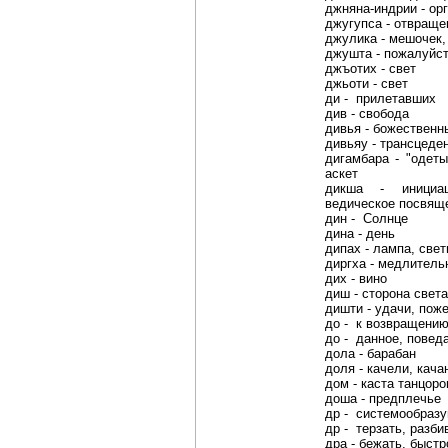
джняна-индрии - ор
джугупса - отвраще
джулика - мешочек,
джушта - пожалуйст
джъотих - свет
джьоти - свет
ди - прилетавших
див - свобода
дивья - божественн
дивьяу - трансцеде
дигамбара - "одет
аскет
дикша - инициац
ведическое посвящ
дин - Солнце
дина - день
дипах - лампа, све
диргха - медлитель
дих - вино
диш - сторона света
дишти - удачи, пож
до - к возвращени
до - данное, повед
дола - барабан
доля - качели, кача
дом - каста танцоро
доша - предплечье
др - системообраз
др - терзать, разби
дра - бежать, быстр