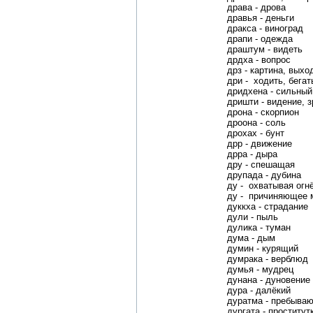
драва - дрова
дравья - деньги
дракса - виноград
драпи - одежда
драштум - видеть
дрдха - вопрос
дрз - картина, выхо
дри - ходить, бегат
дридхена - сильный
дришти - видение, 
дрона - скорпион
дроона - соль
дрохах - бунт
дрр - движение
дрра - дыра
дру - спешащая
друпада - дубина
ду - охватывая огн
ду - причиняющее м
дуккха - страдание
дули - пыль
дулика - туман
дума - дым
думин - курящий
думрака - верблюд
думья - мудрец
дунана - дуновение
дура - далёкий
дуратма - пребыва
дургата - проститут