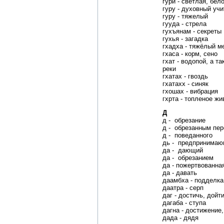
гури - светлая, бел
гуру - духовный уч
гуру - тяжелый
гууда - стрела
гухъянам - секреты
гухья - загадка
гхадха - тяжёлый м
гхаса - корм, сено
гхат - водопой, а т
реки
гхатах - гвоздь
гхатахх - синяк
гхошах - вибрация
гхрта - топленое ж
Д
д - обрезание
д - обрезанным пе
д - поведанного
дь - предпринимаю
да - дающий
да - обрезанием
да - пожертвованна
да - давать
даамбха - подделка
даатра - серп
даг - достичь, дойт
дагаба - ступа
дагна - достижение
дада - дядя