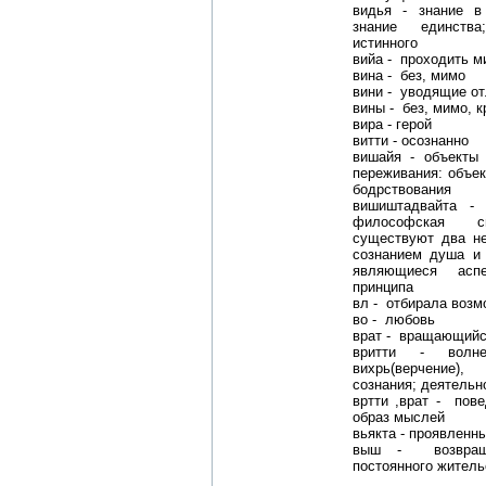
видья - знание в
знание единства
истинного
вийа - проходить м
вина - без, мимо
вини - уводящие от.
вины - без, мимо, к
вира - герой
витти - осознанно
вишайя - объекты 
переживания: объе
бодрствования
вишиштадвайта - 
философская с
существуют два н
сознанием душа и
являющиеся аспе
принципа
вл - отбирала возм
во - любовь
врат - вращающийс
вритти - волн
вихрь(верчение)
сознания; деятельно
вртти ,врат - пове
образ мыслей
вьякта - проявленный
выш - возвраща
постоянного житель