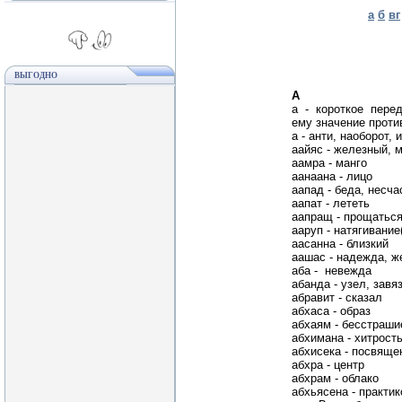
а
б
вг
ВЫГОДНО
А
а - короткое пер
ему значение проти
а - анти, наоборот, 
аайяс - железный, 
аамра - манго
аанаана - лицо
аапад - беда, несча
аапат - лететь
аапращ - прощатьс
ааруп - натягивание
аасанна - близкий
аашас - надежда, ж
аба - невежда
абанда - узел, завя
абравит - сказал
абхаса - образ
абхаям - бесстраши
абхимана - хитрост
абхисека - посвяще
абхра - центр
абхрам - облако
абхьясена - практи