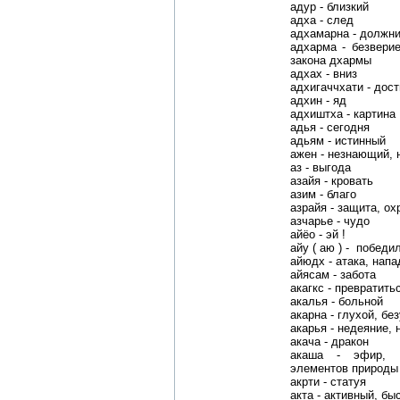
адур - близкий
адха - след
адхамарна - должни
адхарма - безверие
закона дхармы
адхах - вниз
адхигаччхати - дост
адхин - яд
адхиштха - картина
адья - сегодня
адьям - истинный
ажен - незнающий, 
аз - выгода
азайя - кровать
азим - благо
азрайя - защита, ох
азчарье - чудо
айёо - эй !
айу ( аю ) - победи
айюдх - атака, напа
айясам - забота
акагкс - превратить
акалья - больной
акарна - глухой, бе
акарья - недеяние,
акача - дракон
акаша - эфир, п
элементов природы
акрти - статуя
акта - активный, бы