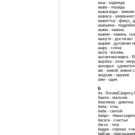
аша - надежда
ашва - лошадь
ашваганда - зимняя
ашваса - увереннос
ашваттха - фикус, 
ашешена - подробн
ашма - камень
ашман - камень, ск
ашнуте - достигает
ашрам - духовная 
ашру - слеза
ашта - восемь
аштангика-марга - 
ашубха - злое, неп
ашчарья - удивите
аю - живой, живое 
аюдхам - оружие
аям - один
Б
ба - Богам(Сварогу,
баала - мальчик
бааликаа - девочка
баба - отец
баба - святой
бабро - тёмно-кори
багата - счастье
багха - тигр
бадра - хорошо, сч
байтак - приседания