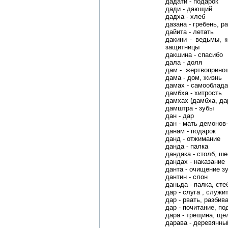
дадати - подарок
дади - дающий
дадха - хлеб
дазана - гребень, р
дайита - летать
дакини - ведьмы, 
защитницы
дакшина - спасибо
дала - доля
дам - жертвоприно
дама - дом, жизнь
дамах - самооблада
дамбха - хитрость
дамхах (дамбха, дар
дамштра - зубы
дан - дар
дан - мать демонов
данам - подарок
данд - отжимание
данда - палка
дандака - столб, ше
дандах - наказание
данта - очищение з
дантин - слон
даньда - палка, сте
дар - слуга , служи
дар - рвать, разбива
дар - почитание, по
дара - трещина, ще
дарава - деревянны