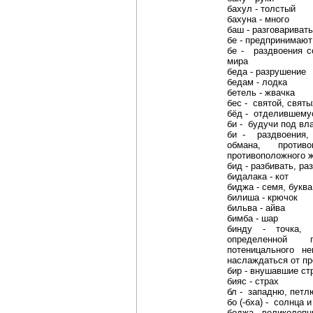
бахул - толстый
бахуна - много
баш - разговаривать
бе - предпринимают
бе - раздвоения с
мира
беда - разрушение
бедам - лодка
бетель - жвачка
беc - святой, святы
бёд - отделившему
би - будучи под в
би - раздвоения, 
обмана, против
противоположного 
бид - разбивать, ра
бидалака - кот
биджа - семя, буква
билиша - крючок
бильва - айва
бимба - шар
бинду - точка, 
определенной 
потеницального не
наслаждаться от п
бир - внушавшие ст
бияс - страх
бл - западню, петл
бо (-бха) - солнца 
боджа - великолепн