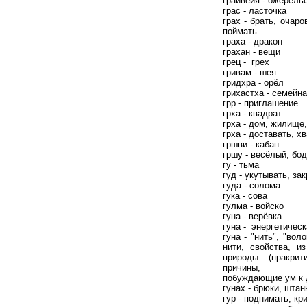
граивейя - ожерель
грас - ласточка
грах - брать, очаро
поймать
граха - дракон
грахан - вещи
грец - грех
гривам - шея
гридхра - орёл
грихастха - семейн
грр - приглашение
грха - квадрат
грха - дом, жилище
грха - доставать, х
гршви - кабан
гршу - весёлый, бо
гу - тьма
гуд - укутывать, за
гуда - солома
гука - сова
гулма - войско
гуна - верёвка
гуна - энергетическ
гуна - "нить", "вол
нити, свойства, и
природы (пракрит
причины,
побуждающие ум к 
гунах - брюки, штан
гур - поднимать, кр