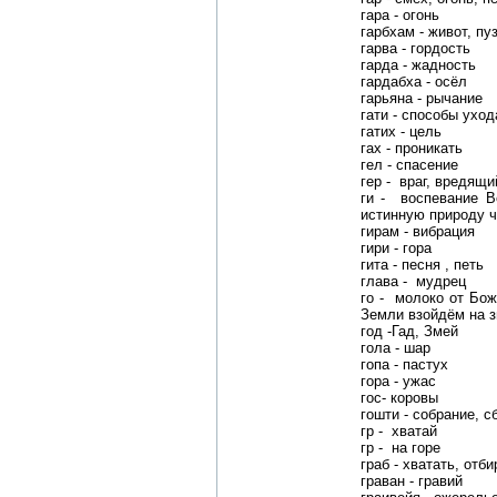
гара - огонь
гарбхам - живот, пу
гарва - гордость
гарда - жадность
гардабха - осёл
гарьяна - рычание
гати - способы уход
гатих - цель
гах - проникать
гел - спасение
гeр - враг, вредящ
ги - воспевание В
истинную природу 
гирам - вибрация
гири - гора
гита - песня , петь
глава - мудрец
го - молоко от Бож
Земли взойдём на з
год -Гад, Змей
гола - шар
гопа - пастух
гора - ужас
гоc- коровы
гошти - собрание, с
гр - хватай
гр - на горе
граб - хватать, отби
граван - гравий