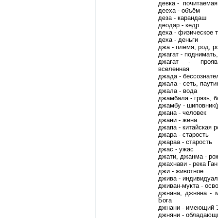
девка - почитаемая
дееха - объём
деза - карандаш
деодар - кедр
деха - физическое 
деха - деньги
джа - племя, род, 
джагат - поднимат
джагат - прояв
вселенная
джада - бессознате
джала - сеть, паути
джала - вода
джамбала - грязь, б
джамбу - шиповник(
джана - человек
джани - жена
джапа - китайская р
джара - старость
джараа - старость
джас - ужас
джати, джанма - ро
джахнави - река Ган
джи - животное
джива - индивидуа
дживан-мукта - осв
джнана, джняна - 
Бога
джнани - имеющий З
джняни - обладающ