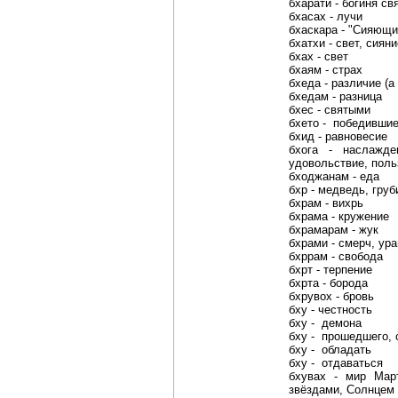
бхарати - богиня с
бхасах - лучи
бхаскара - "Сияющи
бхатхи - свет, сияни
бхах - свет
бхаям - страх
бхеда - различие (а 
бхедам - разница
бхеc - святыми
бхето - победивши
бхид - равновесие
бхога - наслажде
удовольствие, поль
бходжанам - еда
бхр - медведь, груб
бхрам - вихрь
бхрама - кружение
бхрамарам - жук
бхрами - смерч, ура
бхррам - свобода
бхрт - терпение
бхрта - борода
бхрувох - бровь
бху - честность
бху - демона
бху - прошедшего,
бху - обладать
бху - отдаваться
бхувах - мир Март
звёздами, Солнцем 