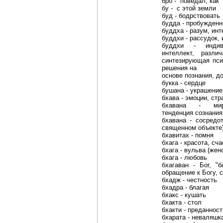
бро - поведал, как
бу - с этой земли
буд - бодрствовать
будда - пробужденн
буддха - разум, инт
буддхи - рассудок, 
буддхи - индив
интеллект, разл
синтезирующая пси
решения на
основе познания, д
букка - сердце
бушана - украшение
бхава - эмоции, стр
бхавана - миро
тенденция сознания 
бхавана - сосредо
священном объекте)
бхавитах - помня
бхага - красота, сч
бхага - вульва (жен
бхага - любовь
бхагаван - Бог, "б
обращение к Богу, 
бхадж - честность
бхадра - благая
бхакс - кушать
бхакта - стол
бхакти - преданност
бхарата - неваляшк