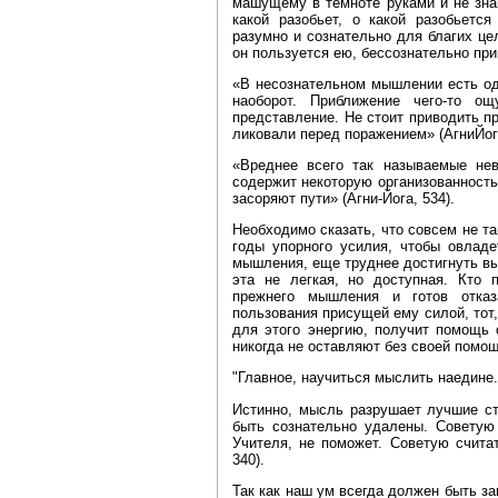
машущему в темноте руками и не знаю
какой разобьет, о какой разобьетс
разумно и сознательно для благих цел
он пользуется ею, бессознательно пр
«В несознательном мышлении есть о
наоборот. Приближение чего‑то о
представление. Не стоит приводить п
ликовали перед поражением» (АгниЙога
«Вреднее всего так называемые не
содержит некоторую организованность
засоряют пути» (Агни‑Йога, 534).
Необходимо сказать, что совсем не т
годы упорного усилия, чтобы овлад
мышления, еще труднее достигнуть вы
эта не легкая, но доступная. Кто 
прежнего мышления и готов отказ
пользования присущей ему силой, тот
для этого энергию, получит помощь
никогда не оставляют без своей помо
"Главное, научиться мыслить наедине
Истинно, мысль разрушает лучшие ст
быть сознательно удалены. Советую 
Учителя, не поможет. Советую считат
340).
Так как наш ум всегда должен быть за