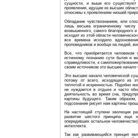
сущности, и выше его существуют 
проявления, идущие из высших областе
относимы к проявлениям низшей природ
Обладание чувствознанием, или спос
лишь весьма ограниченному числу 
возвышенного, самого благородного и
исходит из этой области человеческого
все времена исходило вдохновение
проповедников и вообще на людей, в
Все, что приобретается человеком 
истинному познанию сути бытия и ми
справедливости, к самопожертвованию
своим источником это высшее начало 
Это высшее начало человеческой сущ
потому от всего, исходящего из эт
теплотой и искренностью. Подобно ин
не нуждается в отдыхе и часто обн
деятельность во время сна, предупр
картины будущего. Таким образом,
подсознание рисует нам картины прош
На настоящей ступени эволюции раз
развитие шестого принципа еще н
опередивших остальное человечество) 
интеллекта.
Так как развивающийся принцип яв