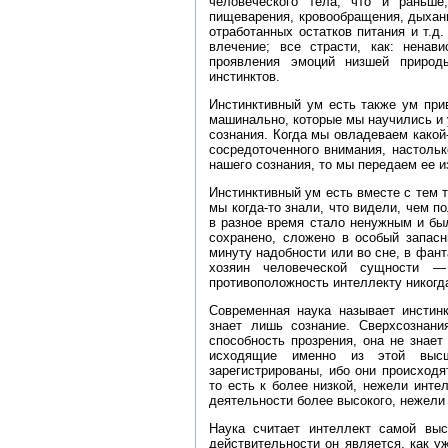
человеческого тела, что и раньше,
пищеварения, кровообращения, дыхан
отработанных остатков питания и т.д.
влечение; все страсти, как: ненави
проявления эмоций низшей природ
инстинктов.
Инстинктивный ум есть также ум при
машинально, которые мы научились и 
сознания. Когда мы овладеваем какой
сосредоточенного внимания, настольк
нашего сознания, то мы передаем ее и
Инстинктивный ум есть вместе с тем т
мы когда‑то знали, что видели, чем п
в разное время стало ненужным и бы
сохранено, сложено в особый запас
минуту надобности или во сне, в фант
хозяин человеческой сущности 
противоположность интеллекту никогда
Современная наука называет инстин
знает лишь сознание. Сверхсознани
способность прозрения, она не знает
исходящие именно из этой выс
зарегистрированы, ибо они происходя
то есть к более низкой, нежели интел
деятельности более высокого, нежели 
Наука считает интеллект самой выс
действительности он является, как 