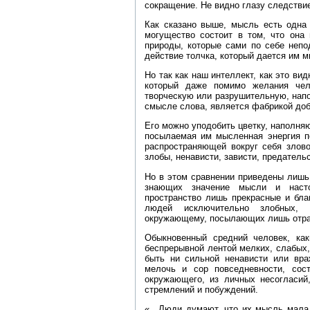
сокращение. Не видно глазу следствие 
Как сказано выше, мысль есть одна
могущество состоит в том, что она
природы, которые сами по себе непо
действие толчка, который дается им 
Но так как наш интеллект, как это ви
который даже помимо желания чел
творческую или разрушительную, нап
смысле слова, является фабрикой доб
Его можно уподобить цветку, наполня
посылаемая им мысленная энергия по
распространяющей вокруг себя злово
злобы, ненависти, зависти, предатель
Но в этом сравнении приведены лишь
знающих значение мысли и насто
пространство лишь прекрасные и бла
людей исключительно злобных,
окружающему, посылающих лишь отра
Обыкновенный средний человек, ка
беспрерывной лентой мелких, слабых,
быть ни сильной ненависти или вра
мелочь и сор повседневности, сос
окружающего, из личных несогласий
стремлений и побуждений.
«…Люди думают, что их мысль мала 