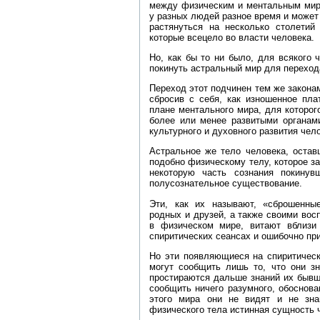
между физическим и ментальным мир
у разных людей разное время и может
растянуться на несколько столетий
которые всецело во власти человека.
Но, как бы то ни было, для всякого 
покинуть астральный мир для переход
Переход этот подчинен тем же законам
сбросив с себя, как изношенное пла
плане ментального мира, для которог
более или менее развитыми органами
культурного и духовного развития чел
Астральное же тело человека, остав
подобно физическому телу, которое з
некоторую часть сознания покинув
полусознательное существование.
Эти, как их называют, «сброшенны
родных и друзей, а также своими во
в физическом мире, витают вблизи
спиритических сеансах и ошибочно пр
Но эти появляющиеся на спиритичес
могут сообщить лишь то, что они зн
простираются дальше знаний их бывше
сообщить ничего разумного, обоснова
этого мира они не видят и не зна
физического тела истинная сущность ч