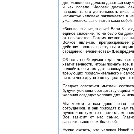
для мышления должно даваться ему ч
и как попало. Человек должен са
направлять его деятельность лишь в
несчастье человека заключается в не
ума человека выясняется само собой.
«Знание, знание, знание! Если бы л
единое спасение, то не было бы доли
от невежества. Потому всякое расши
Всякое явление, преграждающее р
действия врагов преступны и карма
страданию человечества» (Беспредельно
Область необходимого для человека 
хватит вечности, чтобы познать все, 
полюбить ее и тем дать своему уму н
требующих продолжительного и самос
ни для чего другого не существует, ка
Следует опасаться мыслей, соотве
будучи усилены соответствующими мы
желания создадут условия для их исп
Мы можем и нам дано право при
сотрудников, и они приходят к нам 
лучше и не хуже того, чего мы желаем
Все зависит от нас самих. Главн
заразительнее всех болезней.
Нужно сказать, что человек Новой э