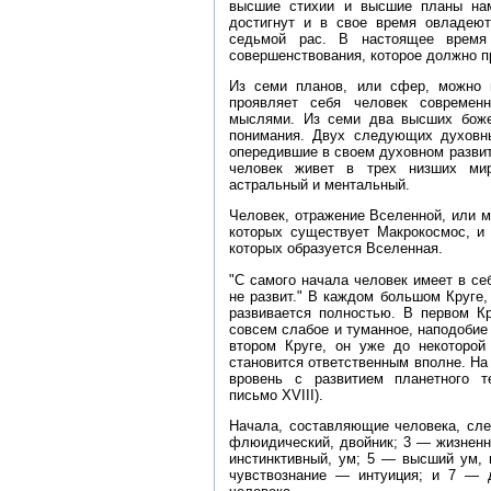
высшие стихии и высшие планы нам
достигнут и в свое время овладею
седьмой рас. В настоящее время
совершенствования, которое должно п
Из семи планов, или сфер, можно 
проявляет себя человек современ
мыслями. Из семи два высших боже
понимания. Двух следующих духовн
опередившие в своем духовном разви
человек живет в трех низших мира
астральный и ментальный.
Человек, отражение Вселенной, или м
которых существует Макрокосмос, и 
которых образуется Вселенная.
"С самого начала человек имеет в себ
не развит." В каждом большом Круге,
развивается полностью. В первом К
совсем слабое и туманное, наподобие
втором Круге, он уже до некоторой
становится ответственным вполне. На 
вровень с развитием планетного т
письмо XVIII).
Начала, составляющие человека, сл
флюидический, двойник; 3 — жизненн
инстинктивный, ум; 5 — высший ум, 
чувствознание — интуиция; и 7 —