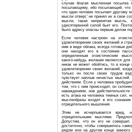
случае благая мысленная посылка
посылающему, ибо посылающий, что 
что один человек посылает другому м
мысли отверг,' не принял их в свое со
мысли, такая непринятая мысль, 
удесятеренной силой бьет его. Поэт
было адресу опасны первым делом по
Если человек настроен на эгоист
удовлетворении своих желаний и стра
ним в виде облака, всегда готовые де
они находят его в состоянии пасс
определенным эгоистическим мысл
какого‑нибудь желания является для 
никак не может обойтись, то в конце
удовлетворении своих желаний, когда
только он после своих трудов взд
чувствует наплыв нечистых мыслей.
действиям. Если у человека пробудил
том, что с ним происходит, он склон
наваждением, нов действительности 
есть атака на человека темных сил, н
мыслеобразы входят в его сознание 
отрицательного мышления.
Этим не исчерпывается вред, 
отрицательными мыслями. Предпол
Допустим, что он его не совершит,
достаточно, чтобы совершилось самоу
рядом или на другом конце земного