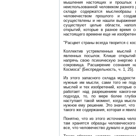
мышления настоящих и прошлых ве
неиспользованной человеком разного р
складе содержатся мыслеобразы 
человечеством прошлого и созд
осуществлены и не нашли выражения
существуют целые области, напол
открытий, которые в разное время 
настоящего времени еще не изобретен
"Расцвет страны всегда творится с к
Коллектив устремленных мыслей п
явленных посылок. Клише открытий 
напрячь свою психическую энергию в
сокровища. Расширение сознания н
Космоса" (Беспредельность, ч. 1, 25).
Из этого запасного склада мудрост
нужные им мысли, сами того не подо
мыслей и тех изобретений, которые о
работает над разрешением какого‑н
подхода, то, по мере более глубо
наступает такой момент, когда мысл
нужное ему решение. Это значит, чт
такого же содержания, которая и явил
Понятно, что из этого источника че
там хранятся образцы человеческог
все, что человечество думало и думае