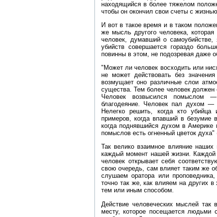
находящийся в более тяжелом положе
чтобы он окончил свои счеты с жизнью
И вот в такое время и в таком положе
же мысль другого человека, которая 
человек, думавший о самоубийстве, 
убийств совершается гораздо больш
повинны в этом, не подозревая даже о
"Может ли человек восходить или нис
не может действовать без значени
возмущает оно различные слои атмо
существа. Тем более человек должен 
Человек возвысился помыслом —
благодеяние. Человек пал духом — 
Нелегко решить, когда кто убийца
примеров, когда впавший в безумие 
когда поднявшийся духом в Америке и
помыслов есть огненный цветок духа" (
Так велико взаимное влияние наших 
каждый момент нашей жизни. Каждой 
человек открывает себя соответст
свою очередь, сам влияет таким же об
слушаем оратора или проповедника
точно так же, как влияем на других 
тем или иным способом.
Действие человеческих мыслей так в
месту, которое посещается людьми 