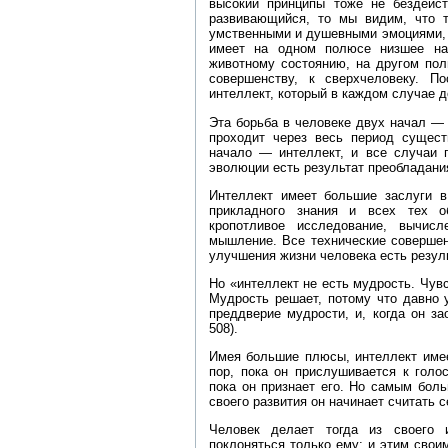
высокий принципы тоже не бездейст
развивающийся, то мы видим, что т
умственными и душевными эмоциями, 
имеет на одном полюсе низшее нач
животному состоянию, на другом пол
совершенству, к сверхчеловеку. 
интеллект, который в каждом случае д
Эта борьба в человеке двух начал 
проходит через весь период сущест
начало — интеллект, и все случаи 
эволюции есть результат преобладания
Интеллект имеет большие заслуги в 
прикладного знания и всех тех об
кропотливое исследование, вычис
мышление. Все технические совершен
улучшения жизни человека есть резуль
Но «интеллект не есть мудрость. Чувс
Мудрость решает, потому что давно 
преддверие мудрости, и, когда он за
508).
Имея большие плюсы, интеллект имее
пор, пока он прислушивается к голо
пока он признает его. Но самым бол
своего развития он начинает считать
Человек делает тогда из своего и
поклоняться только ему; и этим свои