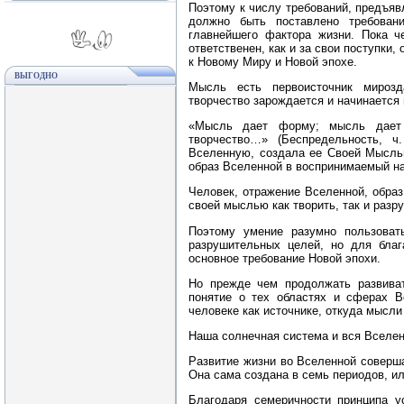
Поэтому к числу требований, предъяв
должно быть поставлено требован
главнейшего фактора жизни. Пока ч
ответственен, как и за свои поступки
к Новому Миру и Новой эпохе.
ВЫГОДНО
Мысль есть первоисточник мирозд
творчество зарождается и начинается
«Мысль дает форму; мысль дает 
творчество…» (Беспредельность, ч
Вселенную, создала ее Своей Мысль
образ Вселенной в воспринимаемый н
Человек, отражение Вселенной, образ
своей мыслью как творить, так и разр
Поэтому умение разумно пользоват
разрушительных целей, но для благ
основное требование Новой эпохи.
Но прежде чем продолжать развива
понятие о тех областях и сферах В
человеке как источнике, откуда мысли
Наша солнечная система и вся Вселен
Развитие жизни во Вселенной соверша
Она сама создана в семь периодов, ил
Благодаря семеричности принципа у