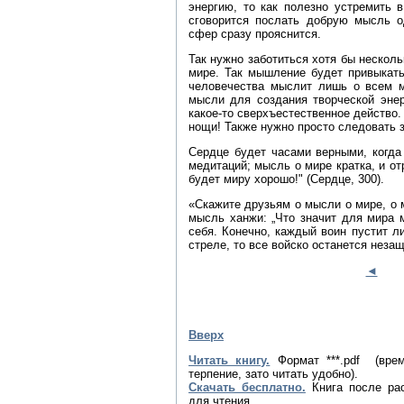
энергию, то как полезно устремить 
сговорится послать добрую мысль о
сфер сразу прояснится.
Так нужно заботиться хотя бы несколь
мире. Так мышление будет привыкать
человечества мыслит лишь о всем м
мысли для создания творческой энер
какое‑то сверхъестественное действо.
нощи! Также нужно просто следовать 
Сердце будет часами верными, когда
медитаций; мысль о мире кратка, и от
будет миру хорошо!" (Сердце, 300).
«Скажите друзьям о мысли о мире, о 
мысль ханжи: „Что значит для мира 
себя. Конечно, каждый воин пустит л
стреле, то все войско останется неза
◄
Вверх
Читать книгу.
Формат ***.pdf (вре
терпение, зато читать удобно).
Скачать бесплатно.
Книга после рас
для чтения.