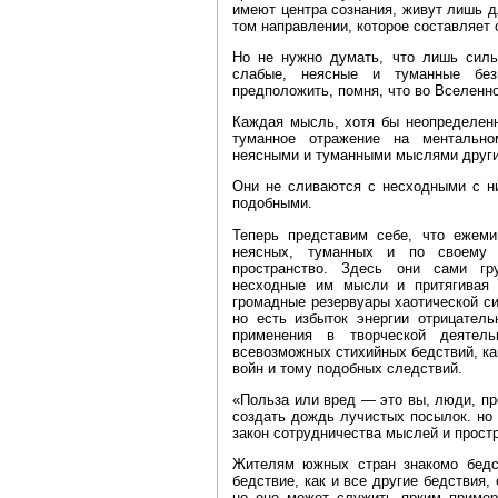
имеют центра сознания, живут лишь д
том направлении, которое составляет
Но не нужно думать, что лишь силь
слабые, неясные и туманные без
предположить, помня, что во Вселенн
Каждая мысль, хотя бы неопределенн
туманное отражение на ментально
неясными и туманными мыслями друг
Они не сливаются с несходными с н
подобными.
Теперь представим себе, что ежем
неясных, туманных и по своему 
пространство. Здесь они сами гр
несходные им мысли и притягивая 
громадные резервуары хаотической си
но есть избыток энергии отрицатель
применения в творческой деятель
всевозможных стихийных бедствий, как
войн и тому подобных следствий.
«Польза или вред — это вы, люди, пр
создать дождь лучистых посылок. но
закон сотрудничества мыслей и простра
Жителям южных стран знакомо бедст
бедствие, как и все другие бедствия,
но оно может служить ярким пример