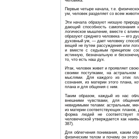
человека.
Первые четыре начала, т.е. физическо
ум, человек разделяет со всем живот
Эти начала образуют низшую природу 
дающий способность самопознания 
логическое мышление, вместе с влиян
образуют среднего человека — его ду
духовный ум, — дает человеку способ
вещей не путем рассуждения или логи
и вместе с седьмым принципом сос
истинную, безначальную и бесконечн
то, что есть наш дух.
Итак, человек живет и проявляет свою
своими поступками, на астрально
мыслями. Для каждого из этих пл
сознания, из материи этого плана, к
плана и для общения с ним.
Таким образом, каждый из нас обл
внешними чувствами, для общения
невидимыми телами: астральным, мен
из материи соответствующих планов, 
форма людей не соответствует п
человеческой утверждается как наивы
387).
Для облегчения понимания, каким об
физическим телом и почему он этого