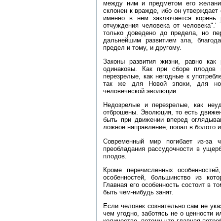
между ним и предметом его желани
склонен к вражде, ибо он утверждает 
именно в нем заключается корень 
отчуждения человека от человека".' 
только доведено до предела, но пе
дальнейшим развитием зла, благод
предел и тому, и другому.
Законы развития жизни, равно как 
одинаковы. Как при сборе плодов
перезрелые, как негодные к употребл
так же для Новой эпохи, для но
человеческой эволюции.
Недозрелые и перезрелые, как неу
отброшены. Эволюция, то есть движен
быть при движении вперед оглядывани
ложное направление, попал в болото и
Современный мир погибает из‑за ч
преобладания рассудочности в ущерб
плодов.
Кроме перечисленных особенностей
особенностей, большинство из кот
Главная его особенность состоит в т
быть чем‑нибудь занят.
Если человек сознательно сам не ука
чем угодно, заботясь не о ценности и
количестве, потому что главная потре