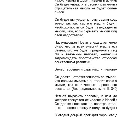
назойливыми и докучливыми мыслями,
Он будет управлять своими мыслями на
отрицательная мысль не будет более
силой.
Он будет вынужден к тому самим ход
точно так же, как его мысли буду
необходимости он будет вынужден по
мысли, ибо, если скрывать мысли буд
свои недостатки?
Наступающая Новая эпоха дает челов
Зная, что из всех энергий мысль ес
Земли, кто же будет продолжать тво
Лишь безумный человек, желающий
загромождать пространство отброса
собственном развитии.
Венец творения и царь мысли, человек
Он должен ответственность за мысли 
что своими мыслями он творит свою 
мысли; как стаи черных воронов за
осознать» (Беспредельность, ч. II, 349)
Нельзя выразить словами, в чем до
которое требуется от человека Новой
Он должен посылать в пространство 
соответственно чему и получка будет
"Сегодня добрый срок для хорошего 