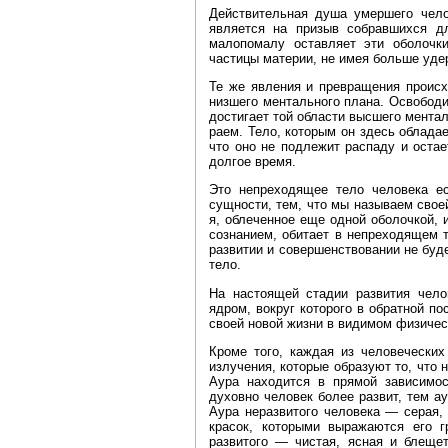
Действительная душа умершего чело
является на призыв собравшихся д
малопомалу оставляет эти оболочк
частицы материи, не имея больше уде
Те же явления и превращения проис
низшего ментального плана. Освободи
достигает той области высшего ментал
раем. Тело, которым он здесь облада
что оно не подлежит распаду и оста
долгое время.
Это непреходящее тело человека ес
сущности, тем, что мы называем свое
я, облеченное еще одной оболочкой, 
сознанием, обитает в непреходящем 
развитии и совершенствовании не буд
тело.
На настоящей стадии развития чело
ядром, вокруг которого в обратной п
своей новой жизни в видимом физичес
Кроме того, каждая из человеческих
излучения, которые образуют то, что 
Аура находится в прямой зависимос
духовно человек более развит, тем а
Аура неразвитого человека — серая, 
красок, которыми выражаются его г
развитого — чистая, ясная и блещет