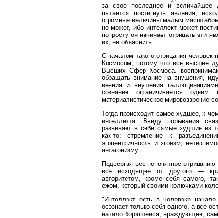
за свое последнее и величайшее д
пытается постигнуть явления, исх
огромные величины малым масштабом 
не может, ибо интеллект может пости
попросту он начинает отрицать эти я
их, ни объяснить.
С началом такого отрицания человек 
Космосом, потому что все высшие ду
Высших Сфер Космоса, воспринима
обращать внимание на внушения, иду
веяния и внушения галлюцинациями
сознание ограничивается одним
материалистическое мировоззрение со
Тогда происходит самое худшее, к че
интеллекта. Ввиду порывания св
развивает в себе самые худшие из т
как‑то: стремление к разъединен
эгоцентричность и эгоизм, нетерпим
антагонизму.
Подвергая все непонятное отрицанию
все исходящее от другого — крит
авторитетом, кроме себя самого, та
ежом, который своими колючками колет
"Интеллект есть в человеке начало
осознает только себя одного, а все о
начало борющееся, враждующее, само