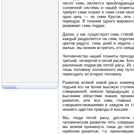
число семь является преобладающи
солнечной системы и нашей планеты.
требует семи планет и семи схем эво
одна цепь — из семи Кругов, или 
периодов. В течение одного мирового
развивает семь подрас.
Далее, у нас существует семь стихий
каждый разделяется на семь подплан
цветов радуги, семь дней в неделе и
малых, мы можем встретить это свяще
Человечество нашей планеты проходи
третьей, четвертой и пятой расам. Бо
различным подрасам пятой расы. Из 
лишь половину положенного ему пути 
переходить во вторую половину.
Развитие всякой новой расы знамену
подъем его на более высокую ступен
совершенной, нежели предыдущая, р
высокими областями знания, прони
развития, или все семь главных 
совершенствованиями в каждом из гл
низшего царства природы в высшее.
Мы, люди пятой расы, достигли с
человеческом развитии пять соверше
мы можем проникнуть лишь до пятог
наиболее развитые, т.е. закончивши