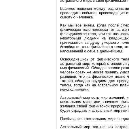
астрального мира в свое физическое т
Взаимоотношения между различными
проследить события, происходящие с 
смертью человека.
Как мы все знаем, когда после смер
физическое тело человека тотчас же 
флюидическое тело, или так называе
некоторыми людьми на кладбищах
принимается за душу умершего чело
безобидная тень физического тела, ко
напоминаний о себе в дальнейшем.
Освободившись от физического тела
астральный мир, который становится
мир физический. Обладая вполне разв
человек сразу же может принять участ
разницей, что на физическом плане 
так как обладал орудием для приве
телом, тогда как на астральном пла
неисполнимыми.
Астральный мир есть мир желаний, к
ментальном мире, или в низшем, физи
желания своей физической природы и
будет страдать и астральный мир явит
Пребывание в астральном мире не до
Астральный мир так же, как астрал