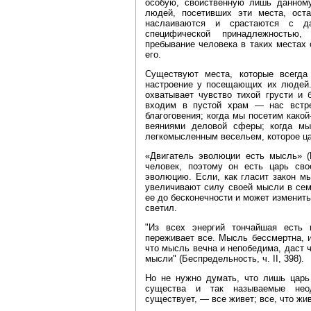
особую, свойственную лишь данном
людей, посетивших эти места, ост
наслаиваются и срастаются с да
специфической принадлежностью,
пребывание человека в таких местах 
его.
Существуют места, которые всегд
настроение у посещающих их людей.
охватывает чувство тихой грусти и 
входим в пустой храм — нас встре
благоговения; когда мы посетим как
веяниями деловой сферы; когда м
легкомысленным весельем, которое ца
«Двигатель эволюции есть мысль» (Б
человек, поэтому он есть царь св
эволюцию. Если, как гласит закон м
увеличивают силу своей мысли в сем
ее до бесконечности и может изменит
светил.
"Из всех энергий тончайшая есть 
переживает все. Мысль бессмертна, и
что мысль вечна и непобедима, даст 
мысли" (Беспредельность, ч. II, 398).
Но не нужно думать, что лишь царь
существа и так называемые нео
существует, — все живет; все, что жи