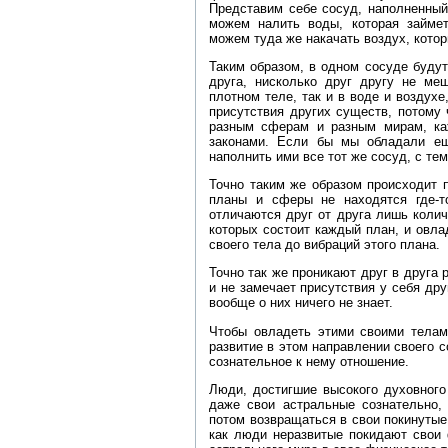
Представим себе сосуд, наполненный
можем налить воды, которая займе
можем туда же накачать воздух, кото
Таким образом, в одном сосуде будут
друга, нисколько друг другу не ме
плотном теле, так и в воде и воздух
присутствия других существ, потому
разным сферам и разным мирам, ка
законами. Если бы мы обладали е
наполнить ими все тот же сосуд, с те
Точно таким же образом происходит 
планы и сферы не находятся где‑т
отличаются друг от друга лишь колич
которых состоит каждый план, и овл
своего тела до вибраций этого плана.
Точно так же проникают друг в друга 
и не замечает присутствия у себя дру
вообще о них ничего не знает.
Чтобы овладеть этими своими телам
развитие в этом направлении своего с
сознательное к нему отношение.
Люди, достигшие высокого духовного
даже свои астральные сознательно,
потом возвращаться в свои покинутые 
как люди неразвитые покидают свои 