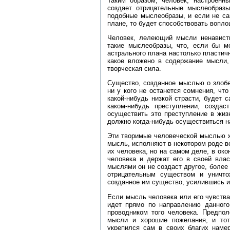
Таким образом, человек, настроенн
создает отрицательные мыслеобраз
подобные мыслеобразы, и если не са
плане, то будет способствовать вопл
Человек, лелеющий мысли ненависти
такие мыслеобразы, что, если бы м
астрального плана настолько пластичн
какое вложено в содержание мысли,
творческая сила.
Существо, созданное мыслью о злобе
ни у кого не останется сомнения, чт
какой‑нибудь низкой страсти, будет 
каком‑нибудь преступлении, создас
осуществить это преступление в жиз
должно когда‑нибудь осуществиться н
Эти творимые человеческой мыслью ж
мысль, исполняют в некотором роде в
их человека, но на самом деле, в ок
человека и держат его в своей вла
мыслями он не создаст другое, более 
отрицательным существом и уничто
созданное им существо, усилившись и 
Если мысль человека или его чувств
идет прямо по направлению данного
проводником того человека. Предпол
мысли и хорошие пожелания, и тот
укрепился сам в своих благих намер