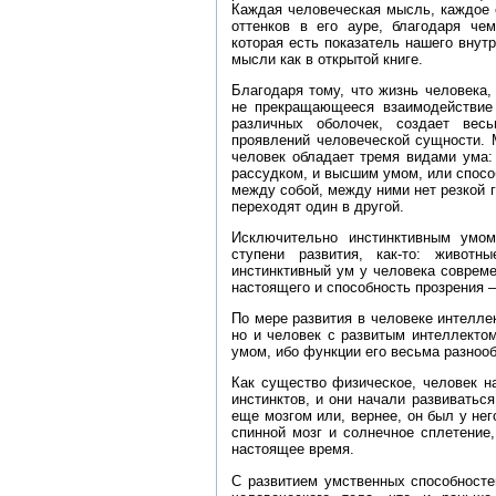
Каждая человеческая мысль, каждое 
оттенков в его ауре, благодаря че
которая есть показатель нашего внут
мысли как в открытой книге.
Благодаря тому, что жизнь человека, 
не прекращающееся взаимодействие 
различных оболочек, создает вес
проявлений человеческой сущности. 
человек обладает тремя видами ума:
рассудком, и высшим умом, или спосо
между собой, между ними нет резкой г
переходят один в другой.
Исключительно инстинктивным умо
ступени развития, как‑то: животн
инстинктивный ум у человека соврем
настоящего и способность прозрения 
По мере развития в человеке интелле
но и человек с развитым интеллекто
умом, ибо функции его весьма разноо
Как существо физическое, человек н
инстинктов, и они начали развиваться
еще мозгом или, вернее, он был у нег
спинной мозг и солнечное сплетение
настоящее время.
С развитием умственных способносте