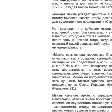
мысли велик, и для мысли не сущес
172). «…Каждая мысль может или затем
«Каждая мысль рождает действие. Са
потому мыслите широко, чтобы, даже 
для существенного последствия» (Серд
Нет сомнения, что действие мысли
мысленной силы. Эта сила мысли ви
Известно, что один и тот же человек
весит больше, нежели тогда, когда 
известный нашей современной науке,
ее материальность.
«Мысль есть основа творчества. Он
относиться как к созданию самодейс
обращение со следствием мысли. 
мысли? Но мысль есть новорожденно
есть абстрактность, не есть вещ
самодовлеющего существования. Как
уничтожена. Можно ей противопостав
этом сущность тактики Адверса, ког
подавить лучом Света. Иерархия бу
(Иерархия, 211).
Мысль сильная, яркая, с определе
ментальной материи живое пространс
стремиться осуществить вложенную в
тысячелетиями, ожидая исполнител
прочих живых существ ментального пл