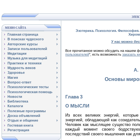
ЭЛЕК
МЕНЮ САЙТА
Эзотерика. Психология. Философия. 
Главная страница
Хиром
В поисках чудесного
У нас можно
бе
Авторские курсы
Записи пользователей
Все прочитанное можно обсудить на нашем
Медитации
пользователей
", есть возможность
заказать к
Музыка для медитаций
Практики и техники
Мудрость веков
А.
Здоровье
Магия
Основы миро
Вопрос-ответ
Психологические тесты
Психологическая помощь
Глава 3
Новости
Библиотека
О МЫСЛИ
Каталоги
Полезные программы
Из всех великих энергий, которы
Доска объявлений
энергией, обладающей как созидатель
Отдых и общение
Человек как мыслящее существо поль
Гостевая книга
каждый момент своего бодрствую
Регистрация
последствий своего мышления как для 