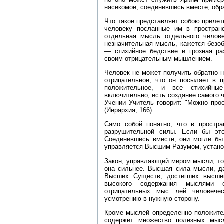
насекомое, соединившись вместе, обр
Что такое представляет собою прилет
человеку посланные им в простран
отдельная мысль отдельного челове
незначительная мысль, кажется безоб
— стихийное бедствие и грозная ра
своим отрицательным мышлением.
Человек не может получить обратно н
отрицательное, что он посылает в п
положительное, и все стихийны
включительно, есть создание самого 
Учении Учитель говорит: "Можно прос
(Иерархия, 166).
Само собой понятно, что в простра
разрушительной силы. Если бы эт
Соединившись вместе, они могли бы 
управляется Высшим Разумом, устано
Закон, управляющий миром мысли, то
она сильнее. Высшая сила мысли, д
Высших Существ, достигших высшег
высокого содержания мыслями о
отрицательных мыс лей человечес
усмотрению в нужную сторону.
Кроме мыслей определенно положител
содержит множество полезных мысл