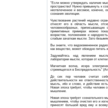
"Если можно утверждать наличие мыс
пространство! Нужно привыкнуть к со
неотвлеченное и весомое, конечно, о
сознания эволюции.
Чувствование растений недавно огра
относят его в область мысли, отс
человекообразных, приписывающих 
примитивных примерах можно пока
возрастом, положением и народност
слабым зачаткам мысли. Зато безымя
Вы знаете, что видоизмененное ради
как вещество, может обоюдно питать и
Задумайтесь над явлением мысли
лаборатории мысли, которая от клетк
Магнитная волна, искра электрич
стремящегося в Беспредельность" (Агн
До сих пор человек считал себ
действительности же ответственност
мысль, ибо и слово, и действие ест
Новая эпоха требует, чтобы человек с
мышление.
Новая эпоха требует сознательного м
мышлением, чтобы очистил его и изгн
приносят большой вред ему и всему