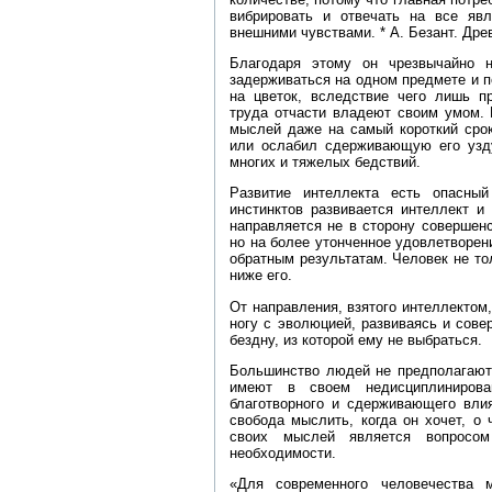
вибрировать и отвечать на все яв
внешними чувствами. * А. Безант. Дре
Благодаря этому он чрезвычайно н
задерживаться на одном предмете и по
на цветок, вследствие чего лишь 
труда отчасти владеют своим умом. 
мыслей даже на самый короткий срок
или ослабил сдерживающую его узду
многих и тяжелых бедствий.
Развитие интеллекта есть опасный
инстинктов развивается интеллект и
направляется не в сторону совершенс
но на более утонченное удовлетворени
обратным результатам. Человек не то
ниже его.
От направления, взятого интеллектом,
ногу с эволюцией, развиваясь и сове
бездну, из которой ему не выбраться.
Большинство людей не предполагают 
имеют в своем недисциплиниров
благотворного и сдерживающего вли
свобода мыслить, когда он хочет, о 
своих мыслей является вопросом
необходимости.
«Для современного человечества 