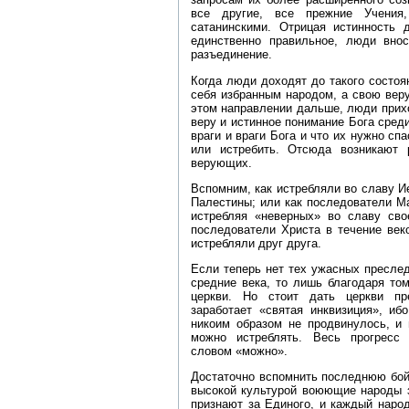
все другие, все прежние Учения
сатанинскими. Отрицая истинность 
единственно правильное, люди вно
разъединение.
Когда люди доходят до такого состоя
себя избранным народом, а свою вер
этом направлении дальше, люди прихо
веру и истинное понимание Бога сред
враги и враги Бога и что их нужно спа
или истребить. Отсюда возникают 
верующих.
Вспомним, как истребляли во славу И
Палестины; или как последователи М
истребляя «неверных» во славу сво
последователи Христа в течение век
истребляли друг друга.
Если теперь нет тех ужасных пресле
средние века, то лишь благодаря то
церкви. Но стоит дать церкви п
заработает «святая инквизиция», иб
никоим образом не продвинулось, и 
можно истреблять. Весь прогресс
словом «можно».
Достаточно вспомнить последнюю бой
высокой культурой воюющие народы з
признают за Единого, и каждый наро