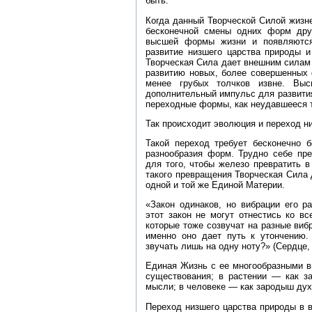
быть.
Когда данный Творческой Силой жизн
бесконечной смены одних форм дру
высшей формы жизни и появляются
развитие низшего царства природы и
Творческая Сила дает внешним силам
развитию новых, более совершенных 
менее грубых толчков извне. Вы
дополнительный импульс для развити
переходные формы, как неудавшееся 
Так происходит эволюция и переход н
Такой переход требует бесконечно 
разнообразия форм. Трудно себе пр
для того, чтобы железо превратить 
такого превращения Творческая Сила 
одной и той же Единой Материи.
«Закон одинаков, но вибрации его р
этот закон не могут отнестись ко в
которые тоже созвучат на разные виб
именно оно дает путь к утончению.
звучать лишь на одну ноту?» (Сердце, 
Единая Жизнь с ее многообразными в
существования; в растении — как з
мысли; в человеке — как зародыш дух
Переход низшего царства природы в в