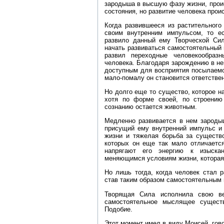
зародыша в высшую фазу жизни, прои
состояния, но развитие человека прои
Когда развившееся из растительного
своим внутренним импульсом, то е
развило данный ему Творческой Сил
начать развиваться самостоятельный 
развил переходные человекообраз
человека. Благодаря зарождению в не
доступным для восприятия посылаемо
мало‑помалу он становится ответствен
Но долго еще то существо, которое 
хотя по форме своей, по строению
сознанию остается животным.
Медленно развивается в нем зародыш
присущий ему внутренний импульс и 
жизни и тяжелая борьба за существ
которых он еще так мало отличается
напрягают его энергию к изыска
меняющимся условиям жизни, которая 
Но лишь тогда, когда человек стал 
став таким образом самостоятельным 
Творящая Сила исполнила свою ве
самостоятельное мыслящее сущест
Подобие.
Этот момент имел в виду Моисей, гово