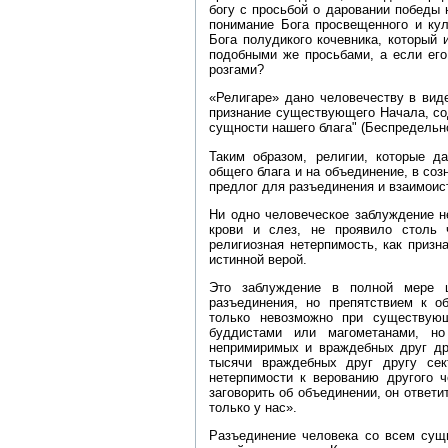
богу с просьбой о даровании победы 
понимание Бога просвещенного и кул
Бога полудикого кочевника, который 
подобными же просьбами, а если его
розгами?
«Религаре» дано человечеству в вид
признание существующего Начала, со
сущности нашего блага" (Беспредельнос
Таким образом, религии, которые д
общего блага и на объединение, в соз
предлог для разъединения и взаимоис
Ни одно человеческое заблуждение н
крови и слез, не проявило столь 
религиозная нетерпимость, как приз
истинной верой.
Это заблуждение в полной мере ц
разъединения, но препятствием к 
только невозможно при существующ
буддистами или магометанами, но
непримиримых и враждебных друг дру
тысячи враждебных друг другу сек
нетерпимости к верованию другого 
заговорить об объединении, он ответи
только у нас».
Разъединение человека со всем сущи