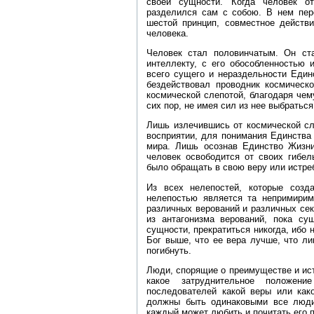
своей сущности. Когда человек о
разделился сам с собою. В нем пер
шестой принцип, совместное действи
человека.
Человек стал половинчатым. Он ст
интеллекту, с его обособленностью 
всего сущего и нераздельности Един
бездействовал проводник космическ
космической слепотой, благодаря чем
сих пор, не имея сил из нее выбраться
Лишь излечившись от космической сл
восприятии, для понимания Единства
мира. Лишь осознав Единство Жизни 
человек освободится от своих гибел
было обращать в свою веру или истреб
Из всех нелепостей, которые созд
нелепостью является та непримирим
различных верований и различных сек
из антагонизма верований, пока су
сущности, прекратиться никогда, ибо 
Бог выше, что ее вера лучше, что л
погибнуть.
Люди, спорящие о преимуществе и ист
какое затруднительное положени
последователей какой веры или как
должны быть одинаковыми все люди,
каждый может любить и почитать его п