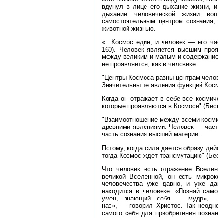
вдунул в лице его дыхание жизни, и
дыхание человеческой жизни во
самостоятельным центром сознания, 
животной жизнью.
«…Космос един, и человек — его час
160). Человек является высшим проя
между великим и малым и содержание в
не проявляется, как в человеке.
"Центры Космоса равны центрам челов
Значительны те явления функций Косм
Когда он отражает в себе все космич
которые проявляются в Космосе" (Бесп
"Взаимоотношение между всеми косми
древними явлениями. Человек — часть
часть сознания высшей материи.
Потому, когда сила дается образу дей
тогда Космос ждет трансмутацию" (Бесп
Что человек есть отражение Вселен
великой Вселенной, он есть микрок
человечества уже давно, и уже да
находится в человеке. «Познай сам
умен, знающий себя — мудр», —
нас», — говорил Христос. Так неодн
самого себя для приобретения познан