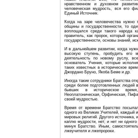
нравственном и духовном развити
человеческая мудрость, вся его ф
Единый Источник.
Когда на заре человечества нужно
общины и государственности, то оди
воплощался среди такого народа к
правитель, как пророк, который орг
государственности, основы знаний, иск
И в дальнейшем развитии, когда нуж
высокую ступень, пробудить его 
деятельность по новому руслу, вс
основатель Учения, которые исполн
таких известных в историческое вре
Джордано Бруно, Якоба Беме и др.
Иногда такие сотрудники Братства от
среди более подготовленных людей в
бывших в историческое время, 
Неоплатоническая, Орфическая, Пифаг
своей мудростью.
Время от времени Братство посылал
одного из Великих Учителей, каждый 
мировых религий. Другого источника, 
каплю мудрости, нет, и нет ни одного
минуя Братство. Иным, самостоятел
лжеучителя и лжепророки.