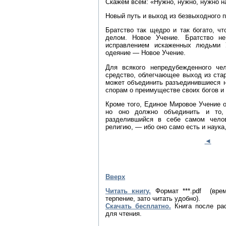
Скажем всем: «Нужно, нужно, нужно най
Новый путь и выход из безвыходного 
Братство так щедро и так богато, ч
делом. Новое Учение. Братство н
исправлением искаженных людьми У
одеяние — Новое Учение.
Для всякого непредубежденного че
средство, облегчающее выход из ста
может объединить разъединившиеся 
спорам о преимуществе своих богов и 
Кроме того, Единое Мировое Учение о
но оно должно объединить и то,
разделившийся в себе самом чело
религию, — ибо оно само есть и наука
◄
Вверх
Читать книгу.
Формат ***.pdf (вре
терпение, зато читать удобно).
Скачать бесплатно.
Книга после рас
для чтения.