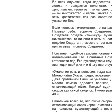
Во всех случаях, когда недостаток
логика и создаются нелепости. 
христианских теологов, что человек, 
— он ничтожество и червь. Унижая с
этим достигается как раз обратно
унижение Его.
Если человек ничтожество, то напра
Называя себя, творение Создателя,
Создателя создать что‑нибудь лучш
ничтожество, то виноват в этом он са
подобие Создателя, вместе с тем пыл
приписывает и своему Создателю.
Поистине, подобное самоуничижение 
возвеличивании Его. Почитание Со
готовности под Его руководством слу
эволюции всей жизни и благу всего су
«Умаление есть инволюция, тогда ка
Можно найти Указы, предостережения,
Даже противники Наши не умалены. Д
малого намека сделают великое, 
отталкивающий облик. Каждый судит
сердце как сухой сморчок. Нужно раз
403).
Печальнее всего то, что сухие сморчк
отталкивающий образ червя, считают 
на человека, существующий в вос