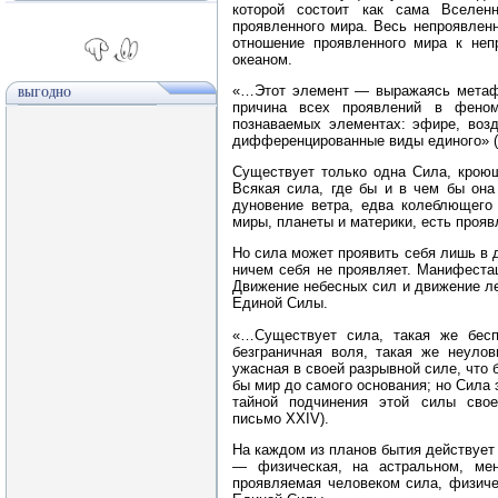
которой состоит как сама Вселен
проявленного мира. Весь непроявлен
отношение проявленного мира к неп
океаном.
«…Этот элемент — выражаясь метафи
ВЫГОДНО
причина всех проявлений в феном
познаваемых элементах: эфире, возд
дифференцированные виды единого» (Ч
Существует только одна Сила, крою
Всякая сила, где бы и в чем бы она
дуновение ветра, едва колеблющего
миры, планеты и материки, есть прояв
Но сила может проявить себя лишь в д
ничем себя не проявляет. Манифеста
Движение небесных сил и движение л
Единой Силы.
«…Существует сила, такая же бесп
безграничная воля, такая же неулов
ужасная в своей разрывной силе, что 
бы мир до самого основания; но Сила 
тайной подчинения этой силы свое
письмо XXIV).
На каждом из планов бытия действует
— физическая, на астральном, ме
проявляемая человеком сила, физиче