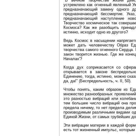
"В вечном творчестве жизни дейс
устремлено как огненный явленный Ук
предназначающий замену одного др
предназначающий бессмертие. Указ
предназначающий наступление нов
Творчество космическое так соверша
Космоса? Как же разобщить принадл
истинно, исходит одно из другого?
Ведь Космос в насыщении напрягаетс
может дать человечеству Образ Ед
творчества самого огненного Сердца.
закон творится жизнью. Где же конец
Началах'?
Когда дух соприкасается со сфера
открывается в законе беспредель
Единению, тогда, истинно, можно сказ
да, да!" (Беспредельность, ч. II, 50).
Чтобы понять, каким образом из Ед
множество разнообразных проявлений
это разностью вибраций или колебан
тем большее число вибраций она про
предела ничему, то нет предела дели
производимым различными видами од
Единой Жизни, от самых грубейших до
Эти вибрации материи в каждой форм
есть тот жизненный импульс, которым