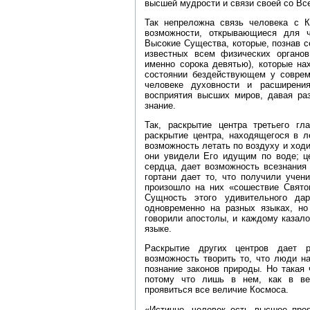
высшей мудрости и связи своей со Все
Так непреложна связь человека с К
возможности, открывающиеся для 
Высокие Существа, которые, познав с
известных всем физических органов
именно сорока девятью), которые на
состоянии бездействующем у совреме
человеке духовности и расширени
восприятия высших миров, давая ра
знание.
Так, раскрытие центра третьего гл
раскрытие центра, находящегося в л
возможность летать по воздуху и ходи
они увидели Его идущим по воде; ц
сердца, дает возможность всезнания
гортани дает то, что получили учени
произошло на них «сошествие Святог
Сущность этого удивительного да
одновременно на разных языках, н
говорили апостолы, и каждому казало
языке.
Раскрытие других центров дает р
возможность творить то, что люди н
познание законов природы. Но такая
потому что лишь в нем, как в ве
проявиться все величие Космоса.
«Истинно, человек есть высшее про