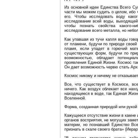
Из основной идеи Единства Всего Су
части мы можем судить о целом, ибо 
его. Чтобы исследовать воду каког
исследование всей воды, выходящей 
чтобы познать свойства какого‑н
исследование всего металла, но небол
Как упавшая из тучи капля воды гово
от пламени, будучи по природе своей
пламя, если упадет в горючий мат
существующих форм, будучи по прир
возможностью, обладает потенциа
проявления Единой Жизни. Космос так 
Он дает возможность червю стать Арх
Космос никому и ничему не отказывае
Все, что существует в Космосе, все
ничего. Как воздух облекает все нах
находящееся в воде, так Единая Жизн
Вселенной.
Форма, созданная природой или рукой
Кажущееся отсутствие жизни в камне 
органов восприятия, не могущих заме
материи, но познавший Единство Вс
признать в скале своего брата» (Иерар