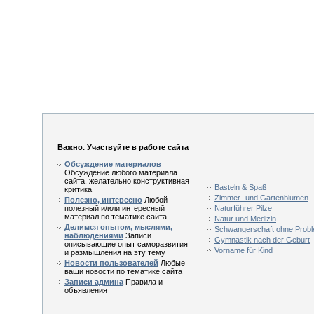
Важно. Участвуйте в работе сайта
Обсуждение материалов
Обсуждение любого материала
сайта, желательно конструктивная
Basteln & Spaß
критика
Zimmer- und Gartenblumen
Полезно, интересно
Любой
полезный и/или интересный
Naturführer Pilze
материал по тематике сайта
Natur und Medizin
Делимся опытом, мыслями,
Schwangerschaft ohne Prob
наблюдениями
Записи
Gymnastik nach der Geburt
описывающие опыт саморазвития
Vorname für Kind
и размышления на эту тему
Новости пользователей
Любые
ваши новости по тематике сайта
Записи админа
Правила и
объявления