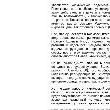
Творчество космическое содержи
Притяжение есть свойство, утвержде
закон действует, и в духе и в мате
лучших возможностей, и творчество 
творчество Космоса напрягается ра
импульс дается Высшим Разумом. 
мировая цепь. Так строится Космос!" (Б
Все, что существует в Космосе, име
ходе эволюции роль, принимая таким
Поэтому Единый Разум наделил ча
развития и надобности каждого твор
задачи, которую данное творение в д
совокупность всех разумов составл
словам апостола Павла, «мы живем, 
Но не нужно думать, что лишь вен
обладает все существующее. Если,
камня…» (АгниЙога, 80), то способн
болезненно реагирующие на некотор
вьющая гнездо для своих будущих пт
при свете солнца, и зерно, растущее л
Хотя людям известен химический сос
образом, но из искусственного зерна
будет отсутствовать то высшее начал
зерно как жизненный импульс, чт
определенных условиях давать жизнь