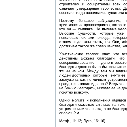
строителем и собирателем всех со
означает утверждение творчества. Д
осеняло, тогда появлялись тушители ог
Поэтому большое заблуждение, 
христианских проповедников, которые
что он — пылинка. Не пылинка челов
Высокие Сущности, которые уже д
повелевают силами природы, которые
станем и должны стать, как Они, иб
достигнем такого же совершенства, ка
Христианские теологи учат, что вс
действием Божьей благодати, что
совершенствованию — дело второстеп
благодати должно было бы проявиться
же ни на ком. Между тем мы видим 
людей достойных, которые чем‑то ее
заслужена, как не личным устремлен
правды и высших идеалов? Ведь чело
на Божью благодать, никогда ее не до
понятно всякому.
Одних молитв и исполнения обрядов 
благодати сказывается лишь на том, 
устремлениям человека, а не благодар
силою» (см.
Матф., II: 12; Лука, 16: 16).