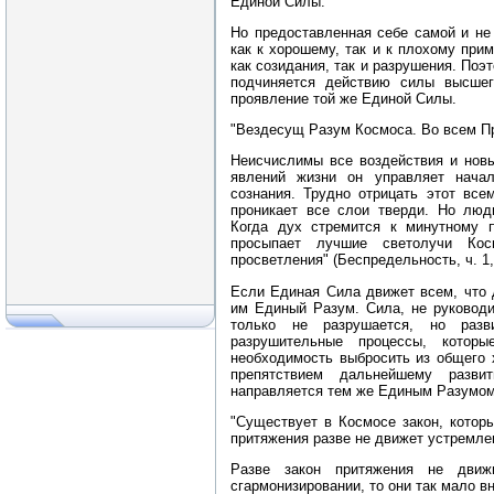
Единой Силы.
Но предоставленная себе самой и не
как к хорошему, так и к плохому пр
как созидания, так и разрушения. Поэ
подчиняется действию силы высшег
проявление той же Единой Силы.
"Вездесущ Разум Космоса. Во всем Пр
Неисчислимы все воздействия и новы
явлений жизни он управляет нача
сознания. Трудно отрицать этот вс
проникает все слои тверди. Но люд
Когда дух стремится к минутному п
просыпает лучшие светолучи Кос
просветления" (Беспредельность, ч. 1,
Если Единая Сила движет всем, что 
им Единый Разум. Сила, не руководи
только не разрушается, но разв
разрушительные процессы, которы
необходимость выбросить из общего 
препятствием дальнейшему разви
направляется тем же Единым Разумом,
"Существует в Космосе закон, котор
притяжения разве не движет устремл
Разве закон притяжения не дви
сгармонизировании, то они так мало в