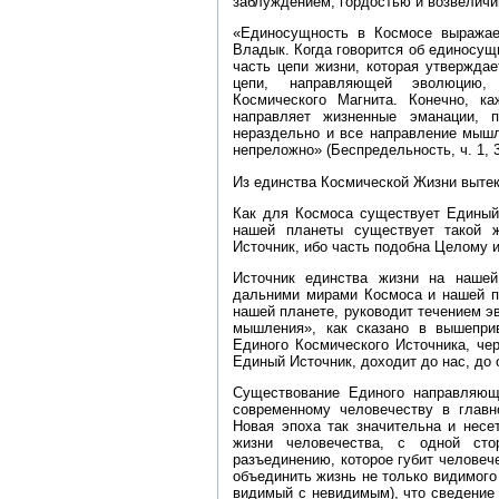
заблуждением, гордостью и возвелич
«Единосущность в Космосе выражае
Владык. Когда говорится об единосущ
часть цепи жизни, которая утвержда
цепи, направляющей эволюцию,
Космического Магнита. Конечно, 
направляет жизненные эманации, 
нераздельно и все направление мышл
непреложно» (Беспредельность, ч. 1, 3
Из единства Космической Жизни вытек
Как для Космоса существует Единый
нашей планеты существует такой 
Источник, ибо часть подобна Целому 
Источник единства жизни на наше
дальними мирами Космоса и нашей п
нашей планете, руководит течением э
мышления», как сказано в вышепри
Единого Космического Источника, че
Единый Источник, доходит до нас, до
Существование Единого направляющ
современному человечеству в главн
Новая эпоха так значительна и несе
жизни человечества, с одной сто
разъединению, которое губит человеч
объединить жизнь не только видимого
видимый с невидимым), что сведение