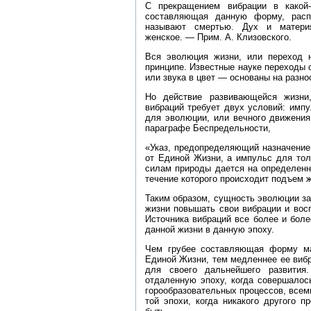
С прекращением вибрации в какой
составляющая данную форму, распа
называют смертью. Дух и материя
женское. — Прим. А. Клизовского.
Вся эволюция жизни, или переход 
принципе. Известные науке переходы 
или звука в цвет — основаны на разно
Но действие развивающейся жизни
вибраций требует двух условий: импу
для эволюции, или вечного движения
параграфе Беспредельности,
«Указ, предопределяющий назначение
от Единой Жизни, а импульс для тол
силам природы дается на определенн
течение которого происходит подъем 
Таким образом, сущность эволюции з
жизни повышать свои вибрации и вос
Источника вибраций все более и бол
данной жизни в данную эпоху.
Чем грубее составляющая форму ма
Единой Жизни, тем медленнее ее вибр
для своего дальнейшего развития
отдаленную эпоху, когда совершалос
горообразовательных процессов, все
той эпохи, когда никакого другого 