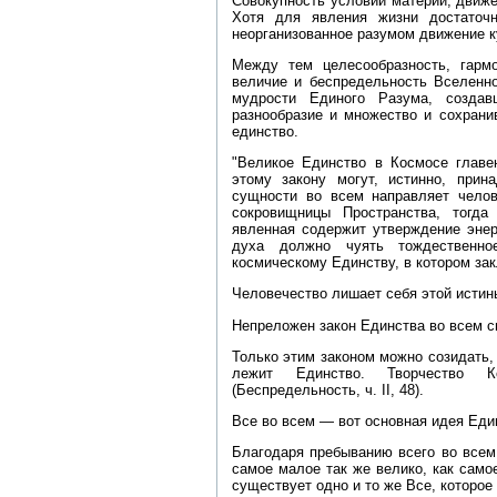
Совокупность условий материи, движе
Хотя для явления жизни достаточ
неорганизованное разумом движение к
Между тем целесообразность, гармо
величие и беспредельность Вселенно
мудрости Единого Разума, создав
разнообразие и множество и сохрани
единство.
"Великое Единство в Космосе главе
этому закону могут, истинно, прин
сущности во всем направляет челове
сокровищницы Пространства, тогда
явленная содержит утверждение энер
духа должно чуять тождественно
космическому Единству, в котором за
Человечество лишает себя этой истин
Непреложен закон Единства во всем с
Только этим законом можно созидать, 
лежит Единство. Творчество К
(Беспредельность, ч. II, 48).
Все во всем — вот основная идея Еди
Благодаря пребыванию всего во всем,
самое малое так же велико, как самое
существует одно и то же Все, которое