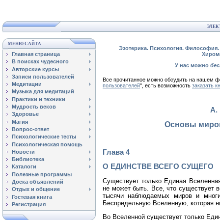
ЭЛЕК
МЕНЮ САЙТА
Эзотерика. Психология. Философия. 
Главная страница
Хиром
В поисках чудесного
У нас можно
бе
Авторские курсы
Записи пользователей
Все прочитанное можно обсудить на нашем
Медитации
пользователей
", есть возможность
заказать к
Музыка для медитаций
Практики и техники
Мудрость веков
А.
Здоровье
Магия
Основы миро
Вопрос-ответ
Психологические тесты
Психологическая помощь
Глава 4
Новости
Библиотека
О ЕДИНСТВЕ ВСЕГО СУЩЕГО
Каталоги
Полезные программы
Существует только Единая Вселенная.
Доска объявлений
не может быть. Все, что существует 
Отдых и общение
тысячи наблюдаемых миров и мног
Гостевая книга
Беспредельную Вселенную, которая ни
Регистрация
Во Вселенной существует только Един