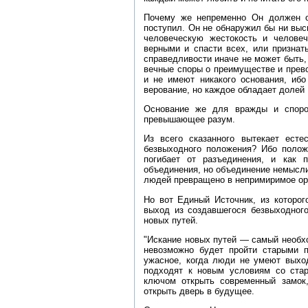
Почему же непременно Он должен о
поступил. Он не обнаружил бы ни выс
человеческую жестокость и челове
верными и спасти всех, или признат
справедливости иначе не может быть, 
вечные споры о преимуществе и прев
и не имеют никакого основания, ибо
верование, но каждое обладает долей
Основание же для вражды и споро
превышающее разум.
Из всего сказанного вытекает есте
безвыходного положения? Ибо полож
погибает от разъединения, и как п
объединения, но объединение немысли
людей превращено в непримиримое ор
Но вот Единый Источник, из которог
выход из создавшегося безвыходного
новых путей.
"Искание новых путей — самый необх
невозможно будет пройти старыми 
ужасное, когда люди не умеют выход
подходят к новым условиям со ста
ключом открыть современный замок
открыть дверь в будущее.