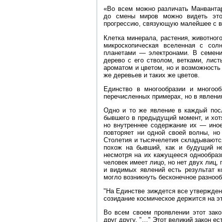
«Во всем можно различать Манванта
до смены миров можно видеть это
прогрессию, связующую малейшее с в
Клетка минерала, растения, животного
микроскопическая вселенная с со
планетами — электронами. В семени
дерево с его стволом, ветками, лис
ароматом и цветом, но и возможность
же деревьев и таких же цветов.
Единство в многообразии и многоо
перечисленных примерах, но в явлени
Одно и то же явление в каждый пос
бывшего в предыдущий момент, и хотя
но внутреннее содержание их — иное
повторяет ни одной своей волны, н
Столетия и тысячелетия складываются 
похож на бывший, как и будущий не
несмотря на их кажущееся однообрази
человек имеет лицо, но нет двух лиц,
и видимых явлений есть результат к
могло возникнуть бесконечное разноо
"На Единстве зиждется все утвержде
созидание космическое держится на э
Во всем своем проявлении этот зако
друг другу. "…" Этот великий закон ест