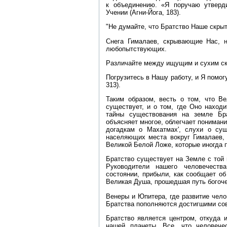
к объединению. «Я поручаю утверд
Учении (Агни‑Йога, 183).
"Не думайте, что Братство Наше скры
Снега Гималаев, скрывающие Нас, 
любопытствующих.
Различайте между ищущим и сухим ск
Погрузитесь в Нашу работу, и Я помог
313).
Таким образом, весть о том, что В
существует, и о том, где Оно находи
тайны существования на земле Б
объясняет многое, облегчает понимани
догадкам о Махатмах', слухи о сущ
населяющих места вокруг Гималаев,
Великой Белой Ложе, которые иногда 
Братство существует на Земле с той 
Руководители нашего человечеств
состоянии, прибыли, как сообщает о
Великая Душа, прошедшая путь богоч
Венеры и Юпитера, где развитие чел
Братства пополняются достигшими со
Братство является центром, откуда 
нашей планеты. Все, что человече