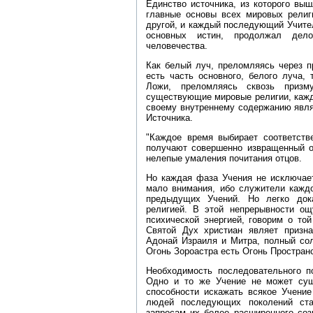
Единство источника, из которого вы
главные основы всех мировых религи
другой, и каждый последующий Учител
основных истин, продолжал дело
человечества.
Как белый луч, преломляясь через п
есть часть основного, белого луча,
Ложи, преломляясь сквозь призм
существующие мировые религии, кажда
своему внутреннему содержанию явля
Источника.
"Каждое время выбирает соответств
получают совершенно извращенный о
нелепые умаления почитания отцов.
Но каждая фаза Учения не исключае
мало внимания, ибо служители каждо
предыдущих Учений. Но легко док
религией. В этой непрерывности ощ
психической энергией, говорим о то
Святой Дух христиан являет призна
Адонай Израиля и Митра, полный сол
Огонь Зороастра есть Огонь Пространст
Необходимость последовательного п
Одно и то же Учение не может сущ
способности искажать всякое Учение
людей последующих поколений ста
запросам их более расширенного соз