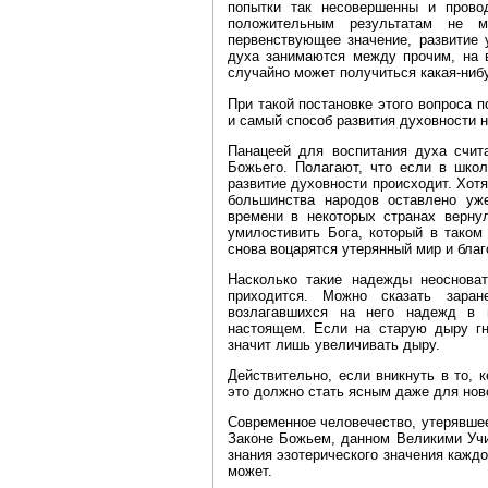
попытки так несовершенны и провод
положительным результатам не мо
первенствующее значение, развитие 
духа занимаются между прочим, на в
случайно может получиться какая‑ниб
При такой постановке этого вопроса п
и самый способ развития духовности н
Панацеей для воспитания духа счит
Божьего. Полагают, что если в школ
развитие духовности происходит. Хот
большинства народов оставлено уж
времени в некоторых странах верну
умилостивить Бога, который в таком
снова воцарятся утерянный мир и благ
Насколько такие надежды неосноват
приходится. Можно сказать заран
возлагавшихся на него надежд в 
настоящем. Если на старую дыру г
значит лишь увеличивать дыру.
Действительно, если вникнуть в то, 
это должно стать ясным даже для нов
Современное человечество, утерявше
Законе Божьем, данном Великими Учи
знания эзотерического значения кажд
может.