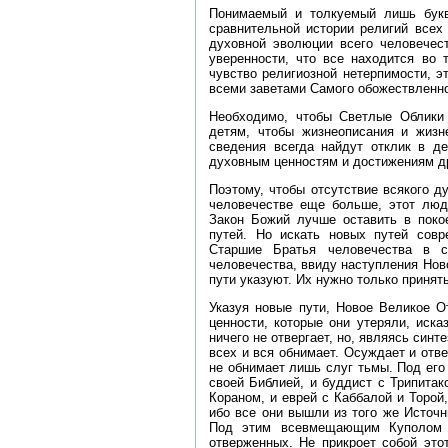
Понимаемый и толкуемый лишь буква
сравнительной истории религий всех
духовной эволюции всего человечест
уверенности, что все находится во 
чувство религиозной нетерпимости, э
всеми заветами Самого обожествленно
Необходимо, чтобы Светлые Облики
детям, чтобы жизнеописания и жизн
сведения всегда найдут отклик в д
духовным ценностям и достижениям д
Поэтому, чтобы отсутствие всякого д
человечестве еще больше, этот лю
Закон Божий лучше оставить в покое
путей. Но искать новых путей совр
Старшие Братья человечества в с
человечества, ввиду наступления Нов
пути указуют. Их нужно только принять
Указуя новые пути, Новое Великое О
ценности, которые они утеряли, иска
ничего не отвергает, но, являясь син
всех и вся обнимает. Осуждает и отв
не обнимает лишь слуг тьмы. Под его
своей Библией, и буддист с Трипитак
Кораном, и еврей с Каббалой и Торой
ибо все они вышли из того же Источн
Под этим всевмещающим Куполом в
отверженных. Не прикроет собой это