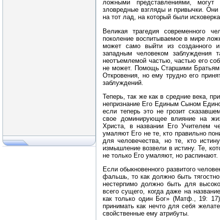
ложными представлениями, могут
зловредные взгляды и привычки. Они 
на тот лад, на который были исковерка
Великая трагедия современного че
поколение воспитываемое в мире ложн
может само выйти из созданного и
западным человеком заблуждения т
неотъемлемой частью, частью его соб
не может. Помощь Старшими Братьями
Откровения, но ему трудно его приня
заблуждений.
Теперь, так же как в средние века, п
непризнание Его Единым Сыном Едино
если теперь это не грозит сказавше
свое доминирующее влияние на жиз
Христа, в названии Его Учителем ч
умаляют Его не те, кто правильно по
для человечества, но те, кто истин
измышление возвели в истину. Те, кот
не только Его умаляют, но распинают.
Если обыкновенного развитого челове
фальшь, то как должно быть тягостно
нестерпимо должно быть для высоко
всего сущего, когда даже на названи
как только один Бог» (Матф., 19: 1
принимать как нечто для себя желат
свойственные ему атрибуты.