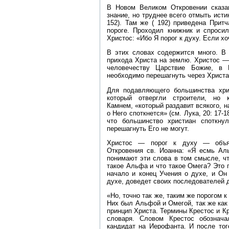
В Новом Великом Откровении сказа
знание, но труднее всего отмыть исти
152). Там же ( 192) приведена Прит
пороге. Проходил книжник и спроси
Христос: «Ибо Я порог к духу. Если х
В этих словах содержится много. В
прихода Христа на землю. Христос — 
человечеству Царствие Божие, в 
необходимо перешагнуть через Христа
Для подавляющего большинства хри
который отвергли строители, но
Камнем, «который раздавит всякого, на
о Него споткнется» (см. Лука, 20: 17‑
что большинство христиан споткну
перешагнуть Его не могут.
Христос — порог к духу — объяс
Откровения св. Иоанна: «Я есмь Аль
понимают эти слова в том смысле, чт
такое Альфа и что такое Омега? Это 
начало и конец Учения о духе, и Он
духе, доведет своих последователей д
«Но, точно так же, таким же порогом 
Них был Альфой и Омегой, так же как
принцип Христа. Термины Крестос и Кр
словаря. Словом Крестос обознача
кандидат на Иерофанта. И после тог