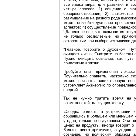
все языки мира, для развития и во
четыре способа: 1) общение с лю
совершенствования; 2) знакомство 
размышление на разного рода высокие
может снизойти духовное просветлен
аспектов; 4) осуществление праведно
' Далеко не все, что называется окку
не только бесполезные, но прямо‑
осторожным при выборе источников дл
"Главное, говорите о духовном. Пут
очищает жизнь. Смотрите на беседы о
Нужно очищать сознание, как путь 
приложимо к жизни.
Пробуйте опыт применения лекарст
Поучительно сравнить, насколько со
можно признать вещественную ценн
устремляет А‑энергию по определенно
энергий.
Так не нужно тратить время на у
возможностей, влекущих кверху.
«Сердца радость в устремлении к
собравшись в большем или меньшем ко
угодно, только не о духовном. Они го
ценах на продукты, иногда говорят о
больше всего критикуют, осуждают 
сознание, но всяческим образом 