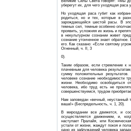
Великие Силы Света говорят: «Мы до
уберегут их, для чего уходящая раса 
Но уходящая раса губит как избран
родиться, но и тех, которые в раз
зарождающейся шестой расы. В эпох
темных сил, темные особенно ополчаю
проявить, усложняя их жизнь и препя
в некультурном сознании живет пред
сознание утонченное знает обратное.
его. Как сказано: «Если святому угр
Огненный, ч. II, 3
0).
Таким образом, если стремление к 
плачевным для человека результатам,
сумму положительных результатов.
человеке сознание необходимости тр
жизни. Необходимо освободиться о
человека, ибо труд есть не проклят
совершенствуемся, трудом приобретае
Нам заповедан «вечный, неустанный 
ваша!» (Беспредельность, ч. 1, 20).
В мироздании все движется, и со
осуществляется движением, и, ког
наступает Пралайя, или Космическа
устали от жизни, жаждут покоя и пол
одно из заблуждений человека запад