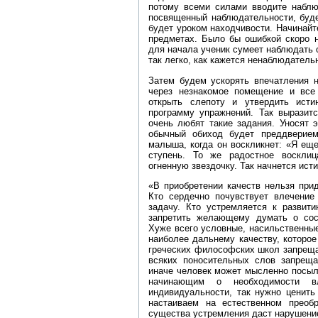
потому всеми силами вводите наблю
посвященный наблюдательности, буде
будет уроком находчивости. Начинай
предметах. Было бы ошибкой скоро н
для начала ученик сумеет наблюдать 
так легко, как кажется ненаблюдатель
Затем будем ускорять впечатления 
через незнакомое помещение и все
открыть слепоту и утвердить исти
программу упражнений. Так выразитс
очень любят такие задания. Уносят
обычный обиход будет преддверием
малыша, когда он воскликнет: «Я ещ
ступень. То же радостное восклиц
огненную звездочку. Так начнется ист
«В приобретении качеств нельзя при
Кто сердечно почувствует влечение
задачу. Кто устремляется к развити
запретить желающему думать о сос
Хуже всего условные, насильственные
наиболее дальнему качеству, которое
греческих философских школ запреща
всяких поносительных слов запреща
иначе человек может мысленно посыл
начинающим о необходимости в
индивидуальности, так нужно ценить
настаиваем на естественном преоб
существа устремления даст нарушение 