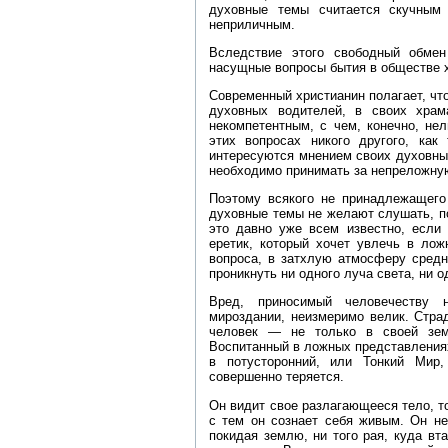
духовные темы считается скучным
неприличным.
Вследствие этого свободный обме
насущные вопросы бытия в обществе х
Современный христианин полагает, чт
духовных водителей, в своих храм
некомпетентным, с чем, конечно, нел
этих вопросах никого другого, как
интересуются мнением своих духовны
необходимо принимать за непреложную
Поэтому всякого не принадлежащего
духовные темы не желают слушать, пот
это давно уже всем известно, если 
еретик, который хочет увлечь в лож
вопроса, в затхлую атмосферу средн
проникнуть ни одного луча света, ни о
Вред, приносимый человечеству 
мироздании, неизмеримо велик. Стра
человек — не только в своей зем
Воспитанный в ложных представлениях 
в потусторонний, или Тонкий Мир,
совершенно теряется.
Он видит свое разлагающееся тело, то
с тем он сознает себя живым. Он не
покидая землю, ни того рая, куда вта