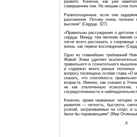
развито. Конечно, как уже замет
совершеннее они. Но низшие слои пол
Развоплощенные, если они задержи
разложения. Потому очень полезно 
высокие" (Сердце, 327).
«Правильны рассуждения о детском о
сердца. Между тем явление биения с
легче всего рассказать о сокровище 
жизнь, как первое восхождение» (Сердц
Одно из главнейших требований Нов
Живой Этики уделяет исключительно
правильного и сознательного мышлени
и содержат много разных полезных 
вопросу посвящена особая глава «О м
сказать, что способность правильно
возраста. Именно, как сказано в Уче
не как отвлеченную психологию, 
сосредоточенности и наблюдательност
Конечно, кроме названных четырех о
развития — четкость, быстрота, синт
усилий, затрачиваемых на спорт, в 
были бы поражающими" (Мир Огненный, ч
◄