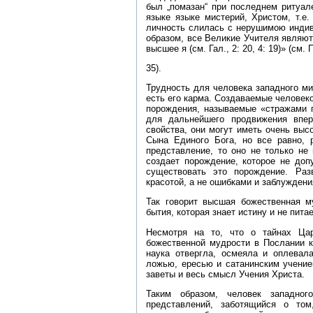
был „помазан“ при последнем ритуал
языке языке мистерий, Христом, т.е
личность слилась с нерушимою индив
образом, все Великие Учителя являют
высшее я (см. Гал., 2: 20, 4: 19)» (см. 
35).
Трудность для человека западного ми
есть его карма. Создаваемые челове
порождения, называемые «стражами п
для дальнейшего продвижения впер
свойства, они могут иметь очень выс
Сына Единого Бога, но все равно, 
представление, то оно не только не
создает порождение, которое не доп
существовать это порождение. Ра
красотой, а не ошибками и заблуждени
Так говорит высшая божественная м
бытия, которая знает истину и не пит
Несмотря на то, что о тайнах Ца
божественной мудрости в Послании к
наука отвергла, осмеяла и оплевал
ложью, ересью и сатанинским учение
заветы и весь смысл Учения Христа.
Таким образом, человек западног
представлений, заботящийся о то