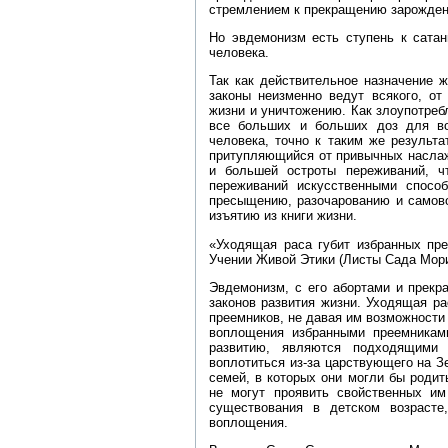
стремлением к прекращению зарожден
Но эвдемонизм есть ступень к сатан
человека.
Так как действительное назначение ж
законы неизменно ведут всякого, от
жизни и уничтожению. Как злоупотреб
все больших и больших доз для во
человека, точно к таким же результ
притупляющийся от привычных наслаж
и большей остроты переживаний, чт
переживаний искусственными спосо
пресыщению, разочарованию и самово
изъятию из книги жизни.
«Уходящая раса губит избранных пр
Учении Живой Этики (Листы Сада Мории,
Эвдемонизм, с его абортами и прекр
законов развития жизни. Уходящая ра
преемников, не давая им возможност
воплощения избранными преемникам
развитию, являются подходящими
воплотиться из‑за царствующего на 
семей, в которых они могли бы роди
не могут проявить свойственных им
существования в детском возрасте
воплощения.