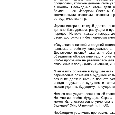
процессами, которые должны быть ув
в школах. Необходимо, чтобы дети з
Земле — об Иерархии Светлых Си
космическими законами: законом пр
сотрудничества и пр.
Изучая историю, каждый должен знат
должно быть древом, растущим в пус
народов. История каждого народа до
своих достоинств и без подчеркивания
«Обучение в низшей и средней школа
навязывать ребенку специальность,
Достаточно высшей школы, чтобы 
объединить образование тех, кто не 
чтобы программа не различалась для 
отношение к полу» (Мир Огненный, ч. II
"Направить сознание в будущее есть 
перенесение сознания в будущее есть
сознание должно быть в полноте ус
иногда подумать о будущем и затем
мысли уделять будущему, но существо
Нельзя принуждать себя к такой тра
Не многие любят будущее. Страна т
может быть естественно увлечена в
будущее" (Мир Огненный, ч. II, 60).
Необходимо увеличить программы школ,