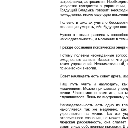
астрофизика, астрохимия. Необходимо
искусство нуждается в упражнении,
Грядущий Владыка говорит: необходи
немедленно, иначе еще одно поколени
Полезно в школах учить о бессмертии
желающие умереть, ибо будущее сост
Нужно в школах развивать способно
наблюдательность, и молчание в темн
Прежде осознания психической энерги
Потому полезны неожиданные вопросы
ежедневные записи. Известно, что д
таких упражнений. Невнимательный, 
психической энергии.
Совет наблюдать есть совет друга, иб
Наш путь учить и наблюдать, ка
мышлением. Можно при школах учред
жизни. Часто можно заметить, как 
случившегося. Лишь по внутреннему 
Наблюдательность есть одно из гла
накопляется так же медленно, как
укрепляется на жизни. Так же ук
отвлеченного сознания, не может бы
людская рассеянность, она слагает
видят лишь собственные призраки. В 