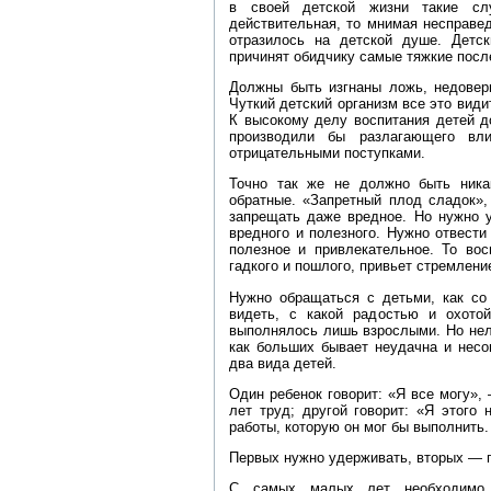
в своей детской жизни такие сл
действительная, то мнимая несправед
отразилось на детской душе. Детс
причинят обидчику самые тяжкие посл
Должны быть изгнаны ложь, недовер
Чуткий детский организм все это види
К высокому делу воспитания детей д
производили бы разлагающего вл
отрицательными поступками.
Точно так же не должно быть никак
обратные. «Запретный плод сладок»,
запрещать даже вредное. Но нужно у
вредного и полезного. Нужно отвести
полезное и привлекательное. То вос
гадкого и пошлого, привьет стремлени
Нужно обращаться с детьми, как со
видеть, с какой радостью и охото
выполнялось лишь взрослыми. Но нель
как больших бывает неудачна и несо
два вида детей.
Один ребенок говорит: «Я все могу»,
лет труд; другой говорит: «Я этого
работы, которую он мог бы выполнить.
Первых нужно удерживать, вторых — 
С самых малых лет необходимо 