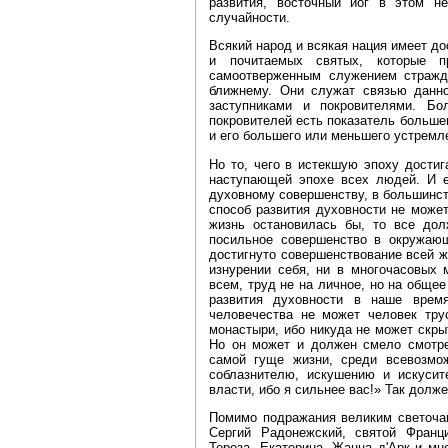
развития, восточный йог в этом н
случайности.
Всякий народ и всякая нация имеет д
и почитаемых святых, которые п
самоотверженным служением страж
ближнему. Они служат связью данн
заступниками и покровителями. Б
покровителей есть показатель больше
и его большего или меньшего устремл
Но то, чего в истекшую эпоху дости
наступающей эпохе всех людей. И е
духовному совершенству, в большинств
способ развития духовности не может
жизнь остановилась бы, то все дол
посильное совершенство в окружаю
достигнуто совершенствование всей жи
изнурении себя, ни в многочасовых 
всем, труд не на личное, но на обще
развития духовности в наше время
человечества не может человек тру
монастыри, ибо никуда не может скр
Но он может и должен смело смотре
самой гуще жизни, среди всевозмож
соблазнителю, искушению и искуси
власти, ибо я сильнее вас!» Так долж
Помимо подражания великим светочам
Сергий Радонежский, святой Франц
Тереза, Екатерина, Жанна д'Арк и мн