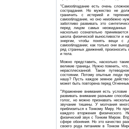
"Самообладание есть очень сложное
сострадания. Но мужество не дол
граничить с истерией и терпени
самообладание, но оно неизбежно ну
заботливо развивать это синтетичес
перед лицом самых неожиданных о
насколько сознательно принимаются
школа физической выносливости и на
энергии, чтобы понять вещи с д
самообладании; как только они выхо
ряд странных движений, произносить
и тела.
Можно представить, насколько таки
великие границы. Нужно помнить, что
нерасплесканной. Такое путеводн
состоянии. Потому опытные люди про
нашу? Пусть каждое земное действо
может быть повторена перед Огненным 
"Упражнение внимания есть условие 
развивать внимание разными способа
голос, но можно признавать несколь
звучание тишины. У молчания мног
приблизиться к Тонкому Миру. Но пр
каждого вторжения физического. 
физический звук с Тонким Миром. Впр
сфере обоняния. Но это качество раз
своего рода питанием в Тонком Мире