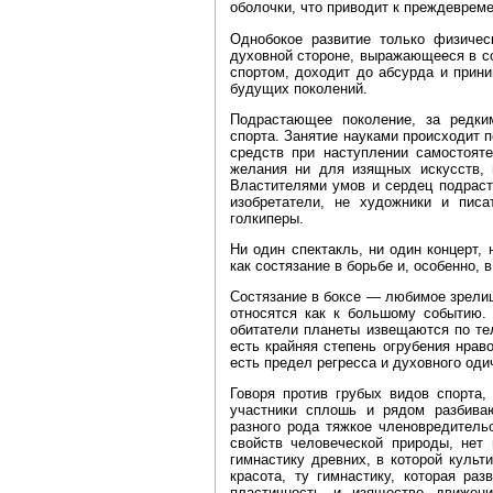
оболочки, что приводит к преждевреме
Однобокое развитие только физичес
духовной стороне, выражающееся в с
спортом, доходит до абсурда и прин
будущих поколений.
Подрастающее поколение, за редки
спорта. Занятие науками происходит 
средств при наступлении самостояте
желания ни для изящных искусств, 
Властителями умов и сердец подраст
изобретатели, не художники и писа
голкиперы.
Ни один спектакль, ни один концерт, 
как состязание в борьбе и, особенно, в
Состязание в боксе — любимое зрелищ
относятся как к большому событию. 
обитатели планеты извещаются по те
есть крайняя степень огрубения нраво
есть предел регресса и духовного оди
Говоря против грубых видов спорта, 
участники сплошь и рядом разбива
разного рода тяжкое членовредительс
свойств человеческой природы, нет 
гимнастику древних, в которой культ
красота, ту гимнастику, которая раз
пластичность и изящество движени