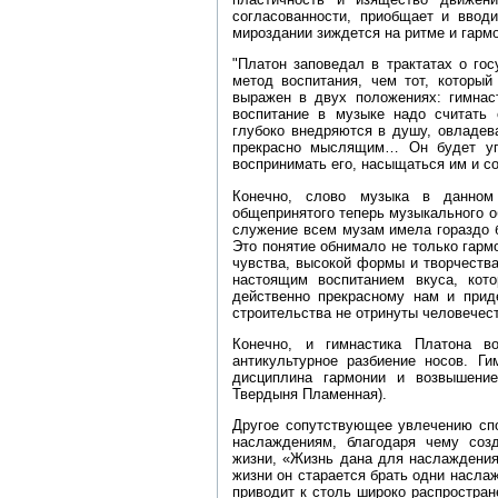
согласованности, приобщает и ввод
мироздании зиждется на ритме и гарм
"Платон заповедал в трактатах о го
метод воспитания, чем тот, который
выражен в двух положениях: гимнас
воспитание в музыке надо считать
глубоко внедряются в душу, овладев
прекрасно мыслящим… Он будет уп
воспринимать его, насыщаться им и со
Конечно, слово музыка в данно
общепринятого теперь музыкального о
служение всем музам имела гораздо б
Это понятие обнимало не только гарм
чувства, высокой формы и творчеств
настоящим воспитанием вкуса, кот
действенно прекрасному нам и приде
строительства не отринуты человечес
Конечно, и гимнастика Платона в
антикультурное разбиение носов. Ги
дисциплина гармонии и возвышение
Твердыня Пламенная).
Другое сопутствующее увлечению спо
наслаждениям, благодаря чему соз
жизни, «Жизнь дана для наслаждения
жизни он старается брать одни наслаж
приводит к столь широко распростра