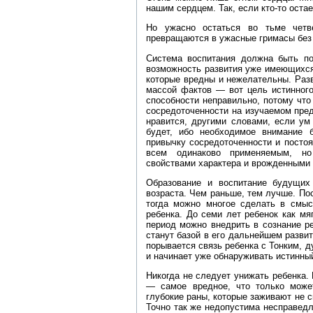
нашим сердцем. Так, если кто‑то остае
Но ужасно остаться во тьме четв
превращаются в ужасные гримасы без о
Система воспитания должна быть по
возможность развития уже имеющихся 
которые вредны и нежелательны. Раз
массой фактов — вот цель истинного
способности неправильно, потому что 
сосредоточенности на изучаемом пред
нравится, другими словами, если ум
будет, ибо необходимое внимание 
привычку сосредоточенности и посто
всем одинаково применяемым, но
свойствами характера и врожденными 
Образование и воспитание будущих
возраста. Чем раньше, тем лучше. Пос
тогда можно многое сделать в смыс
ребенка. До семи лет ребенок как мяг
период можно внедрить в сознание р
станут базой в его дальнейшем развит
порывается связь ребенка с Тонким, 
и начинает уже обнаруживать истинны
Никогда не следует унижать ребенка.
— самое вредное, что только може
глубокие раны, которые заживают не с
Точно так же недопустима несправед