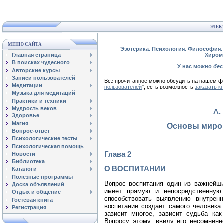
ЭЛЕК
МЕНЮ САЙТА
Эзотерика. Психология. Философия. 
Главная страница
Хиром
В поисках чудесного
У нас можно
бе
Авторские курсы
Записи пользователей
Все прочитанное можно обсудить на нашем
Медитации
пользователей
", есть возможность
заказать к
Музыка для медитаций
Практики и техники
Мудрость веков
А.
Здоровье
Магия
Основы миро
Вопрос-ответ
Психологические тесты
Психологическая помощь
Глава 2
Новости
Библиотека
О ВОСПИТАНИИ
Каталоги
Полезные программы
Вопрос воспитания один из важнейши
Доска объявлений
имеет прямую и непосредственную
Отдых и общение
способствовать выявлению внутренн
Гостевая книга
воспитание создает самого человека
Регистрация
зависит многое, зависит судьба как
Вопросу этому, ввиду его несомненн