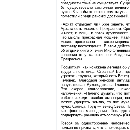
праздности тоже не существует. Суще
бы существовало состояние вечного 
нужно было бы отнести к самым ужас
поместили среди райских достижений.
«Архат отдыхает ли? Уже знаете, чт
Архата есть мысль о Прекрасном. Ср
и мост, и мощь, и поток дружелюбия
что мысль прекрасная мощнее. Разл
мысль прекрасная — сокровищница
лестницу восхождения. В этом дейст
об отдыхе книга Учения Мир Огненный 
спасения от усталости не в бездель
Прекрасном.
Посмотрим, как искажена легенда об у
труде в поте лица. Странный Бог, п
угрожать трудом, который есть Венец
человек, благодаря женской интуи
напутствовал Руководитель. Главное
Это скорее благословение, неже
напряжения. «Нелепо думать, что по
работе исходит особая эманация, це
может удобрять землю, то пот духа 
лучах Солнца. Труд — венец Света. Н
как фактора мироздания. Последств
подчеркнуть рабочую атмосферу» (Общ
Говоря об одностороннем человечес
нельзя не признать, что в некоторых 