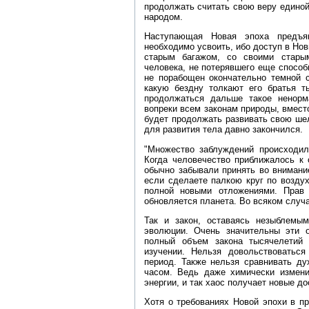
продолжать считать свою веру едино
народом.
Наступающая Новая эпоха предъяв
необходимо усвоить, ибо доступ в Нов
старым багажом, со своими стары
человека, не потерявшего еще способ
не порабощен окончательно темной с
какую бездну толкают его братья т
продолжаться дальше такое ненорма
вопреки всем законам природы, вмест
будет продолжать развивать свою ше
для развития тела давно закончился.
"Множество заблуждений происходил
Когда человечество приближалось к 
обычно забывали принять во внимани
если сделаете палкою круг по воздух
полной новыми отложениями. Прав
обновляется планета. Во всяком случ
Так и закон, оставаясь незыблемым
эволюции. Очень значительны эти 
полный объем закона тысячелетий
изучении. Нельзя довольствоватьс
период. Также нельзя сравнивать ду
часом. Ведь даже химически измен
энергии, и так хаос получает новые до
Хотя о требованиях Новой эпохи в п