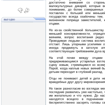
достаточно внимания со сторон
малокультурных дикарей, которые 
пониманию, до более совершенных 
поставлен с большей или меньшей
государство всегда озабочены тем,
жизненном поприще заместителей, 
ВЫГОДНО
отцами.
Но из‑за свойственной большинств
меньшей консервативности, отриц
веяниям, вопрос воспитания редк
Проводимая людьми система воспита
отстает. Лишь упорными усилиями 
иногда продвинуть в затхлую ат
соответствующее требованиям духа в
На этой почве между отцами 
придерживающимся устарелых взгля
сцену новым, стремящимся ко всему
Порой, когда наплыв новых веяний б
детьми переходит в глубокий разлад.
Отцы не понимают детей и дети не
враждебных друг другу мировоззрения
Но такое разногласие во взглядах ме
последние развились уже настолько, 
им желательно и что нужно. До нас
находятся всецело в подчинении
беспрепятственно засорять головы с