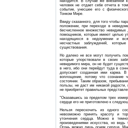
находится. В случае же внезапной 
человек не отдает себе отчета в то
событие, унесшее его с физическог
Тонком Мире.
Ввиду сказанного, для того чтобы па
положении, при переходе в неведом
бесчисленное множество невидимых 
помощников, которые имеют целью ут
находящихся в недоумении и вся
несчастных заблуждений, которы
существования.
Но далеко не все могут получить по
которые упорствовали в своих заб
невидимого мира, он не будет существ
в него, ибо они перейдут туда в сон
допускает созданная ими карма. 
воплощение, потому что сознание 
состоянии. Таким образом, пребыван
пользы, не даст им никакой радости, 
не приобретет правильных представлен
"Оказавшись за пределом трех измер
сердце его не приготовлено к следую
Нельзя перескочить из одного сос
невозможно принять красоту и тор
утончения сердца. Можно в темно
произведениями искусства, но ведь 
Огонь можно лишь огнем сердца. Мно