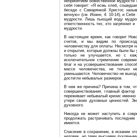
непринятием божественной мудрости о
себя говорит: «Я есмь хлеб, сошедший
беседе с Самарянкой Христос назыв
вечную» (см. Иоанн, 4: 10‑14), и Себ
мудрости. Лишь пьющий воду мудрос
ответственность тех, кто загрязнил и
мудрости.
В настоящее время, как говорит Нов
счетов, и мы видим по происход
человечеству для оплаты. Несмотря н
и открытия, которые должны были бы 
только не улучшается, но с каж
исключительное стремление совреме
благ и на усовершенствование спосо
массе человечества, не только н
уменьшаются. Человечество не выходи
достигли небывалых размеров.
В чем же причина? Причина в том, чт
совершенствования, главный фактор 
переживает небывалый кризис именно и
утери своих духовных ценностей. Эк
духовного.
Никогда не может наступить в сов
продолжать растрачивать последние 
имеется.
Спасение в сохранении, в искании эт
человек, но теми высшими духовными