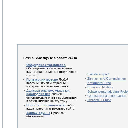
Важно. Участвуйте в работе сайта
Обсуждение материалов
Обсуждение любого материала
сайта, желательно конструктивная
Basteln & Spaß
критика
Zimmer- und Gartenblumen
Полезно, интересно
Любой
полезный и/или интересный
Naturführer Pilze
материал по тематике сайта
Natur und Medizin
Делимся опытом, мыслями,
Schwangerschaft ohne Prob
наблюдениями
Записи
Gymnastik nach der Geburt
описывающие опыт саморазвития
Vorname für Kind
и размышления на эту тему
Новости пользователей
Любые
ваши новости по тематике сайта
Записи админа
Правила и
объявления