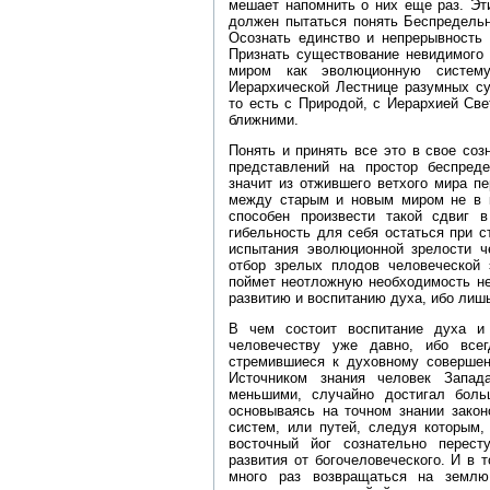
мешает напомнить о них еще раз. Эти
должен пытаться понять Беспредельно
Осознать единство и непрерывность 
Признать существование невидимого 
миром как эволюционную систем
Иерархической Лестнице разумных су
то есть с Природой, с Иерархией Св
ближними.
Понять и принять все это в свое соз
представлений на простор беспред
значит из отжившего ветхого мира пе
между старым и новым миром не в ка
способен произвести такой сдвиг 
гибельность для себя остаться при с
испытания эволюционной зрелости ч
отбор зрелых плодов человеческой
поймет неотложную необходимость не
развитию и воспитанию духа, ибо лишь
В чем состоит воспитание духа и 
человечеству уже давно, ибо все
стремившиеся к духовному совершен
Источником знания человек Запад
меньшими, случайно достигал боль
основываясь на точном знании закон
систем, или путей, следуя которым,
восточный йог сознательно перест
развития от богочеловеческого. И в
много раз возвращаться на землю