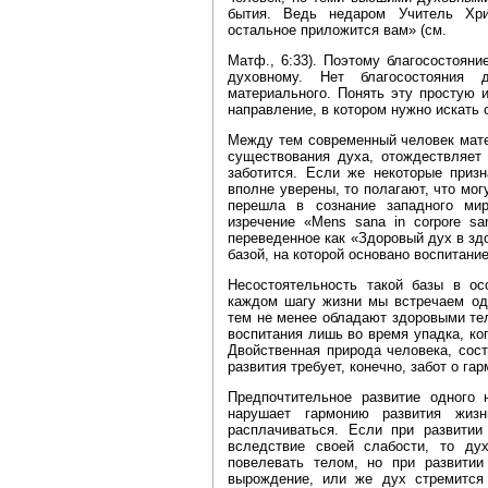
бытия. Ведь недаром Учитель Хри
остальное приложится вам» (см.
Матф., 6:33). Поэтому благосостоян
духовному. Нет благосостояния
материального. Понять эту простую 
направление, в котором нужно искать 
Между тем современный человек мате
существования духа, отождествляет 
заботится. Если же некоторые призн
вполне уверены, то полагают, что мог
перешла в сознание западного ми
изречение «Mens sana in corpore sa
переведенное как «Здоровый дух в здо
базой, на которой основано воспитани
Несостоятельность такой базы в ос
каждом шагу жизни мы встречаем од
тем не менее обладают здоровыми тел
воспитания лишь во время упадка, ко
Двойственная природа человека, сос
развития требует, конечно, забот о га
Предпочтительное развитие одного 
нарушает гармонию развития жизн
расплачиваться. Если при развитии
вследствие своей слабости, то ду
повелевать телом, но при развитии
вырождение, или же дух стремится