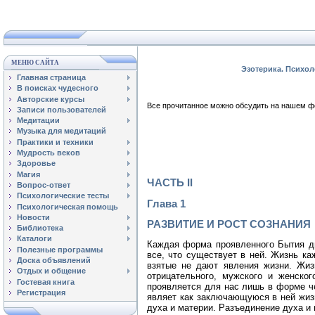
МЕНЮ САЙТА
Эзотерика. Психол
Главная страница
В поисках чудесного
Авторские курсы
Все прочитанное можно обсудить на нашем
Записи пользователей
Медитации
Музыка для медитаций
Практики и техники
Мудрость веков
Здоровье
Магия
ЧАСТЬ II
Вопрос-ответ
Психологические тесты
Глава 1
Психологическая помощь
Новости
РАЗВИТИЕ И РОСТ СОЗНАНИЯ
Библиотека
Каталоги
Каждая форма проявленного Бытия дв
Полезные программы
все, что существует в ней. Жизнь ка
Доска объявлений
взятые не дают явления жизни. Жиз
Отдых и общение
отрицательного, мужского и женско
Гостевая книга
проявляется для нас лишь в форме че
Регистрация
являет как заключающуюся в ней жизн
духа и материи. Разъединение духа и 