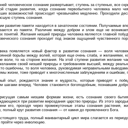
ней человеческое сознание развертывает, ступень за ступенью, все ск
ой стадии развития, когда сознание первобытного человека мало че
ших возможностей происходит чрезвычайно медленно. Проходили деся
ысшую ступень сознания.
ии развитие памяти находится в зачаточном состоянии. Получаемые впе
ваются из памяти. Различие между добром и злом еще не возникает
х понятий. Желания низшей природы человека являются главной побуд
ловеческого сознания проходит под знаком ощущений чувственного по
века появляется новый фактор в развитии сознания — воля челове
оянной борьбы между волей, которая еще очень слаба, и желаниями, 
не воли, то на стороне желания. На этой ступени развития желание ч
желанием своей низшей природы и требованием высшей, между реальн
сто ошибочны, то воля человека, руководимая неправильными выводам
емы жизни, тоже приводит к многочисленным заблуждениям и ошибкам, 
ный опыт, рождаются знание и мудрость, которые приводят к побе
ми шагами вперед. Человек становится богоподобным, познавшим добр
присущая самым низшим формам жизни, есть сознание своего бытия
ждающееся при развитии мироздания царство природы. Из этого зароды
ни его, проходя через промежуточные этапы сознания растения, жи
, полный круг развития сознания — от камня до проявленного Бога.
астоящего труда, полный манвантарный цикл мира слагается из период
 пройти через инволюцию.