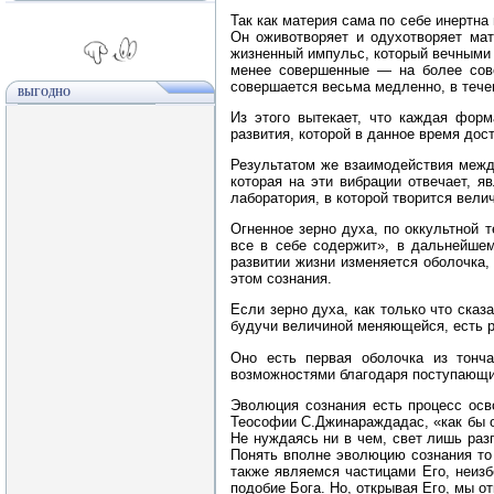
Так как материя сама по себе инертна
Он оживотворяет и одухотворяет мат
жизненный импульс, который вечными 
менее совершенные — на более сове
совершается весьма медленно, в тече
ВЫГОДНО
Из этого вытекает, что каждая форм
развития, которой в данное время дос
Результатом же взаимодействия межд
которая на эти вибрации отвечает, 
лаборатория, в которой творится вели
Огненное зерно духа, по оккультной т
все в себе содержит», в дальнейшем
развитии жизни изменяется оболочка,
этом сознания.
Если зерно духа, как только что ска
будучи величиной меняющейся, есть р
Оно есть первая оболочка из тонча
возможностями благодаря поступающим
Эволюция сознания есть процесс осв
Теософии С.Джинараждадас, «как бы от
Не нуждаясь ни в чем, свет лишь раз
Понять вполне эволюцию сознания то
также являемся частицами Его, неизб
подобие Бога. Но, открывая Его, мы о