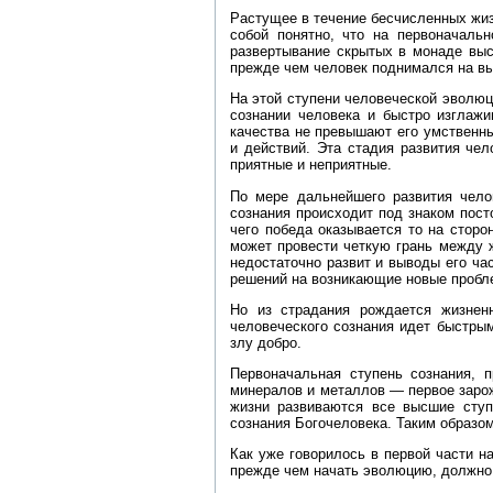
Растущее в течение бесчисленных жиз
собой понятно, что на первоначальн
развертывание скрытых в монаде выс
прежде чем человек поднимался на в
На этой ступени человеческой эволюц
сознании человека и быстро изглажи
качества не превышают его умственны
и действий. Эта стадия развития че
приятные и неприятные.
По мере дальнейшего развития чело
сознания происходит под знаком пост
чего победа оказывается то на сторо
может провести четкую грань между 
недостаточно развит и выводы его ча
решений на возникающие новые пробл
Но из страдания рождается жизнен
человеческого сознания идет быстры
злу добро.
Первоначальная ступень сознания, 
минералов и металлов — первое заро
жизни развиваются все высшие ступе
сознания Богочеловека. Таким образом
Как уже говорилось в первой части н
прежде чем начать эволюцию, должно