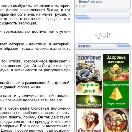
Белый каталог
вляется возбудителем жизни в материи.
Еще
дая форма проявленного Бытия, и тот
рые она облечена, на менее грубые, и
 до своего состояния. Процесс этот
 сущность эволюции.
ой возможностью достичь той ступени
ает материю к действию, и материей,
ПОЛЕЗНО
им образом, каждая форма жизни есть
 той стихии, которая «все проникает и
еизменным (см. Агни‑Йога, 275). При
духа, в зависимости от растущего при
прямой связи с развивающейся формой,
 в данной форме жизни.
растет и увеличивается, обогащаясь
 сознание человека есть его эго.
ит в своей книге Основные положения
 завесы не прибавляет ничего к свету.
жем понять, почему Он так действует.
 представляют Его природу и мы сами
 открытие Его в себе, и вырастание в
и Целое. Первое великое чудо сознания