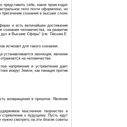
о представить себе, какое происходит
 астральное тело почти оформлено, но
 пресечение сознания в высших слоях
сферах и есть величайшее достижение
е сознания человечества, на развитие
о дух в Высшие Сферы" (см. Письма Е.
ов исчезает для такого сознания.
гда устанавливается эволюция, явление
 отражается на человечестве.
тлое напряжение и устремление дает
оки вокруг Земли, как панацея против
ость возвращения в прошлое. Явление
еудержимое мысленное творчество и
е стремление к будущему. Пусть идут
е нужно смотреть на эти благие советы