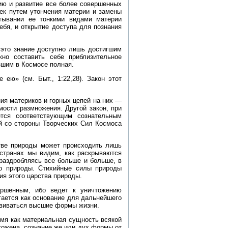
рию и развитие все более совершенных
ек путем утончения материи и замены
тывании ее тонкими видами материи
ебя, и открытие доступа для познания
е это знание доступно лишь достигшим
но составить себе приблизительное
зшим в Космосе полная.
ею» (см. Быт., 1:22,28). Закон этот
ия материков и горных цепей на них —
ости размножения. Другой закон, при
ается соответствующим сознательным
ый со стороны Творческих Сил Космоса
стве природы может происходить лишь
 странах мы видим, как раскрываются
 раздробляясь все больше и больше, в
во природы. Стихийные силы природы
ия этого царства природы.
ершенным, ибо ведет к уничтожению
гается как основание для дальнейшего
азвиваться высшие формы жизни.
емя как материальная сущность всякой
тожена, сознание же или дух формы от