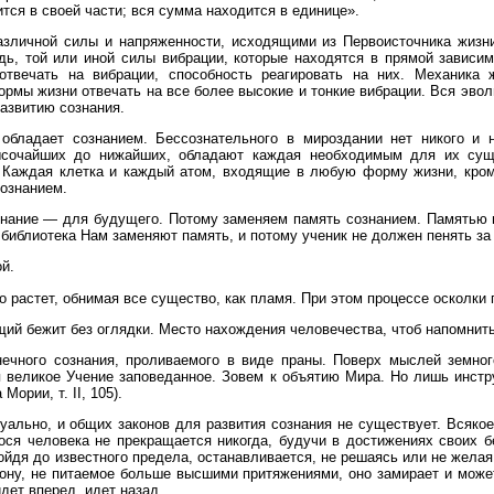
тся в своей части; вся сумма находится в единице».
азличной силы и напряженности, исходящими из Первоисточника жизн
ь, той или иной силы вибрации, которые находятся в прямой зависим
твечать на вибрации, способность реагировать на них. Механика 
мы жизни отвечать на все более высокие и тонкие вибрации. Вся эвол
развитию сознания.
 обладает сознанием. Бессознательного в мироздании нет никого и 
сочайших до нижайших, обладают каждая необходимым для их суще
 Каждая клетка и каждый атом, входящие в любую форму жизни, кро
ознанием.
знание — для будущего. Потому заменяем память сознанием. Памятью н
 библиотека Нам заменяют память, и потому ученик не должен пенять за
й.
 растет, обнимая все существо, как пламя. При этом процессе осколки 
ий бежит без оглядки. Место нахождения человечества, чтоб напомнить
чного сознания, проливаемого в виде праны. Поверх мыслей земног
я великое Учение заповеданное. Зовем к объятию Мира. Но лишь инст
ории, т. II, 105).
уально, и общих законов для развития сознания не существует. Всякое
ся человека не прекращается никогда, будучи в достижениях своих б
йдя до известного предела, останавливается, не решаясь или не желая
рону, не питаемое больше высшими притяжениями, оно замирает и може
идет вперед, идет назад.