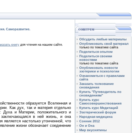
тия. Саморазвитие.
СОВЕТУЕМ
Обсудить любые материалы
Опубликовать свой материал
аказать книгу
для чтения на нашем сайте.
только по тематике сайта
Поделиться опытом
Поделиться своими
новостями
только по тематике сайта
Опубликовать новости
эзотерики и психологии
Ознакомиться с правилами
сайта
Заказать толкование
сновидения
Купить "Путеводитель по
сновидениям"
Купить курс
ойственности образуется Вселенная и
Самосовершенствования
рии. Как дух, так и материя отдельно
Купить курс Медитаций
: Духа и Материи, положительного и
Эзотерический форум
а заключающаяся в ней жизнь, и она
Народная медицина
я является настолько утонченной, что
Сонник 2012
 явление жизни обозначает соединение
Он и Она
Мир вкуснятины