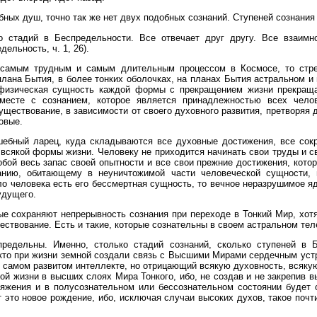
бных душ, точно так же нет двух подобных сознаний. Ступеней сознани
о стадий в Беспредельности. Все отвечает друг другу. Все взаимн
ельность, ч. 1, 26).
я самым трудным и самым длительным процессом в Космосе, то стр
плана Бытия, в более тонких оболочках, на планах Бытия астральном и
физическая сущность каждой формы с прекращением жизни прекраща
месте с сознанием, которое является принадлежностью всех челов
уществование, в зависимости от своего духовного развития, претворяя
овые.
шебный ларец, куда складываются все духовные достижения, все сок
всякой формы жизни. Человеку не приходится начинать свои труды и с
собой весь запас своей опытности и все свои прежние достижения, кот
нанию, обитающему в неуничтожимой части человеческой сущности,
о человека есть его бессмертная сущность, то вечное неразрушимое ядр
удущего.
ые сохраняют непрерывность сознания при переходе в Тонкий Мир, хотя
ествование. Есть и такие, которые сознательны в своем астральном тел
предельны. Именно, столько стадий сознаний, сколько ступеней в Б
 кто при жизни земной создали связь с Высшими Мирами сердечным уст
при самом развитом интеллекте, но отрицающий всякую духовность, всяк
ой жизни в высших слоях Мира Тонкого, ибо, не создав и не закрепив в
тяжения и в полусознательном или бессознательном состоянии будет 
т это новое рождение, ибо, исключая случаи высоких духов, такое по