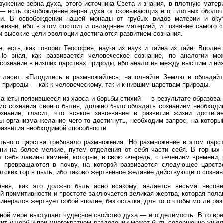
гружение зерна духа, этого источника Света и знания, в плотную мате
 есть освобождение зерна духа от сковывающих его плотных оболоч
ми. В освобождении нашей монады от грубых видов материи и оку
изни, ибо в этом состоит и овладение материей, и познание самого с
ти высокие цели эволюции достигаются развитием сознания.
ие, есть, как говорит Теософия, наука из наук и тайна из тайн. Вполн
о зная, как развивается человеческое сознание, по аналогии мож
я сознание в низших царствах природы, ибо аналогия между высшим и ни
гласит: «Плодитесь и размножайтесь, наполняйте Землю и обладайте 
 природы — как к человеческому, так и к низшим царствам природы.
ланеты появившееся из хаоса и борьбы стихий — в результате образован
мо сознания своего бытия, должно было обладать сознанием необходим
ознание, гласит, что всякое завоевание в развитии жизни достиг
 организма желание чего‑то достигнуть, необходим запрос, на котор
развития необходимой способности.
ального царства требовало размножения. Но размножение в этом цар
и на более мелкие, путем отделения от себя части себя. В горных
т себя лавины камней, которые, в свою очередь, с течением времени,
, превращаются в почву, на которой развивается следующее царст
тских гор в пыль, ибо таково жертвенное желание действующего сознан
ения, как это должно быть ясно всякому, является весьма несов
й примитивности и простоте заключается великая жертва, которая пола
инералов жертвует собой вполне, без остатка, для того чтобы могли р
лной мере выступает чудесное свойство духа — его делимость. В то вр
пит ущерб и при многократном разделении может быть совершенно унич