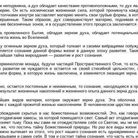
 и неподвижна, а дух обладает качествами противоположными, то дух я
ерию. Он есть космическая жизненная сила, которой проникнута каж
толчками изнутри заставляет материю менять свои грубые формы, в кото
ршенные. Таким образом, дух совершенствует материю, поднимая ее
ние бесконечных эонов, и в осуществлении этого процесса заключается
а проявленного Бытия, обладая зерном духа, обладает потенциальн
тигла жизнь во Вселенной.
у огненным зерном духа, который толкает и своими вибрациями побужд
является сознание данной формы жизни в данную эпоху развития. Так
чайшая тайна мироздания — развитие и рост сознания.
ерминологии монада, будучи частицей Пространственного Огня, то есть
 развитии не нуждается и остается «в своей стихийной цельности», н
 или форма, в которую жизнь заключена, и изменяется эманация зерна 
зано, остается постоянным и неизменным, то сознание, находящееся в 
езультат жизненных накоплений и жизненного опыта данного зерна духа
йших видов материи, которая окружает зерно духа. Эта оболочка 
 с каждой прожитой жизнью накоплениям. В человеческом царстве жизни
обождения скрытых в нас божественных возможностей. Это, как говор
одвигание завесы, за которой помещается свет. Самый акт отодвигания
гоняет тьму. Пока мы сами не отождествляем себя со Светом, мы не мо
 же, что постичь тайну Божественной природы. Но раз все виды жизни
ежно вытекает из этого, что рост нашего сознания есть одновременно и
ткрываем и самих себя. В том и состоит тайна сознания, что часть есть 