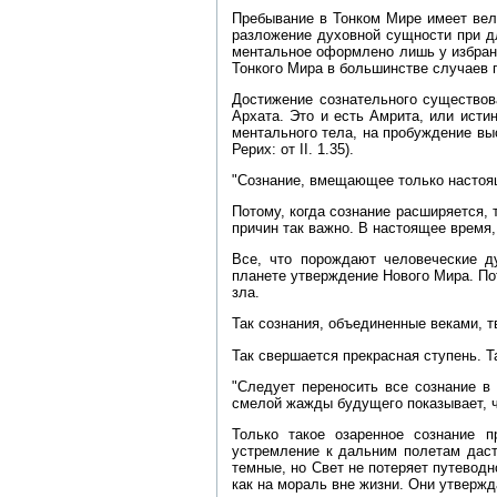
Пребывание в Тонком Мире имеет вели
разложение духовной сущности при дл
ментальное оформлено лишь у избран
Тонкого Мира в большинстве случаев 
Достижение сознательного существов
Архата. Это и есть Амрита, или исти
ментального тела, на пробуждение вы
Рерих: от II. 1.35).
"Сознание, вмещающее только настоящ
Потому, когда сознание расширяется, 
причин так важно. В настоящее время,
Все, что порождают человеческие д
планете утверждение Нового Мира. По
зла.
Так сознания, объединенные веками, т
Так свершается прекрасная ступень. Т
"Следует переносить все сознание в
смелой жажды будущего показывает, ч
Только такое озаренное сознание 
устремление к дальним полетам даст
темные, но Свет не потеряет путеводн
как на мораль вне жизни. Они утвержда