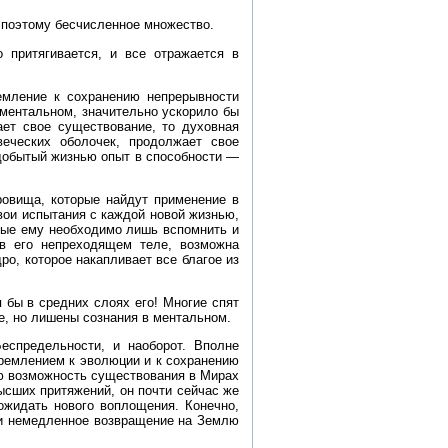
я поэтому бесчисленное множество.
о притягивается, и все отражается в
емление к сохранению непрерывности
 ментальном, значительно ускорило бы
ет свое существование, то духовная
еческих оболочек, продолжает свое
 добытый жизнью опыт в способности —
ровища, которые найдут применение в
вои испытания с каждой новой жизнью,
орые ему необходимо лишь вспомнить и
 в его непреходящем теле, возможна
о, которое накапливает все благое из
 бы в средних слоях его! Многие спят
е, но лишены сознания в ментальном.
еспредельности, и наоборот. Вполне
ремлением к эволюции и к сохранению
ую возможность существования в Мирах
ысших притяжений, он почти сейчас же
ожидать нового воплощения. Конечно,
чти немедленное возвращение на Землю