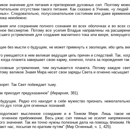
кое значение для питания и претворения духовных сил. Поэтому можн
ительном отсутствии такого питания. Как сказано в Учении, «у людей
ных». Следовательно, полусознательное состояние или даже временное
пока неизбежно.
ания или сохранение полного сознания во всех оболочках и во всех 
нное бессмертие. Потому все усилия Владык направлены на расширени
сшего устремления для создания магнитного тока или вихря, влекущег
ее без мысли о будущем, не может примкнуть к эволюции, ибо цепь век
то умещается в нем великая ведущая цепь причин и следствий. Так, ко
 когда планета завершает свою карму, конечно, плата за порождения так
уховные устремления, тем окутывается планета. Потому каждое све
тому великое Знамя Мира несет свои заряды Света и огненно насыщает т
ворят. Так Свет побеждает тьму.
ак приходит предуказанное" (Иерархия, 381).
 будущее. Редко кто находит в себе мужество признать нежелательн
то дух готов для огненных познаний.
продолжает мысленное созидание и в Тонком Мире. Лишь такое н
 огненное приближение. Весь ужас сил темных не осилит напряженно
ого значения. Так же точно нужны полезные дела на помощь близким. Н
ют нас, посылая по кратким путям" (Мир Огненный, ч. 1, 425).