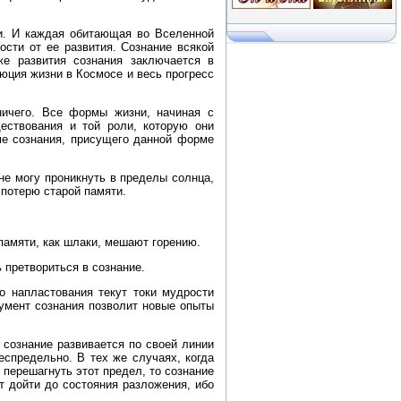
и. И каждая обитающая во Вселенной
ости от ее развития. Сознание всякой
же развития сознания заключается в
юция жизни в Космосе и весь прогресс
ничего. Все формы жизни, начиная с
ствования и той роли, которую они
ме сознания, присущего данной форме
е могу проникнуть в пределы солнца,
 потерю старой памяти.
памяти, как шлаки, мешают горению.
 претвориться в сознание.
о напластования текут токи мудрости
румент сознания позволит новые опыты
 сознание развивается по своей линии
еспредельно. В тех же случаях, когда
 перешагнуть этот предел, то сознание
т дойти до состояния разложения, ибо