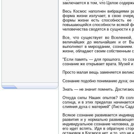
заключается в том, что Целое содержи
Весь Космос наполнен вибрациями р
форма жизни излучает, в свою очеред
формы жизни есть способность ее о
повышающейся способности всякой фор
человечества сводятся в сущности к 
Все, что существует во Вселенной,
величайших до мельчайших и от Вы
выполняют в мироздании, сознанием.
жизни, обладают своим собственным с
"Если память — для прошлого, то со
сознание же открывает врата. Музей и
Просто малая вещь заменяется велико
Сознание подобно пониманию духа; оно
Знать — не значит помнить. Достигающ
Откуда силы Наших опытов? Из солне
солнца, и в этих пределах начинаетс
слияния духа с материей" (Листы Сада М
Всякое сознание развивается индивид
развития и у нормально развивающего
индивидуальное сознание человека, до
его идет вспять. Идя в обратную сто
остановок в Космосе нет, и то, что не 