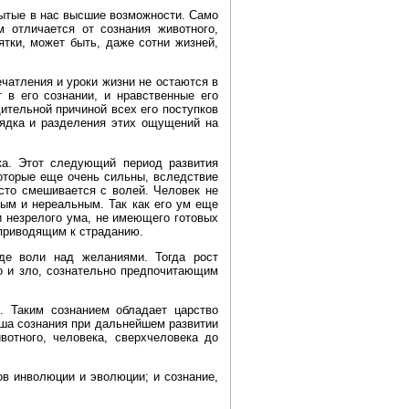
рытые в нас высшие возможности. Само
м отличается от сознания животного,
тки, может быть, даже сотни жизней,
чатления и уроки жизни не остаются в
 в его сознании, и нравственные его
ительной причиной всех его поступков
рядка и разделения этих ощущений на
ка. Этот следующий период развития
которые еще очень сильны, вследствие
асто смешивается с волей. Человек не
ым и нереальным. Так как его ум еще
и незрелого ума, не имеющего готовых
приводящим к страданию.
де воли над желаниями. Тогда рост
о и зло, сознательно предпочитающим
. Таким сознанием обладает царство
ша сознания при дальнейшем развитии
вотного, человека, сверхчеловека до
ов инволюции и эволюции; и сознание,