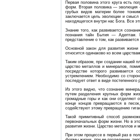
Первая половина этого круга есть по
форм. Вторая половика — эволюция —
грубых видов материи более тонки
заключается цель эволюции и смысл ж
находящегося внутри нас Бога. Все э
Знание того, как развивается сознан
познания тайн Бытия — Адептам. Н
представление о том, как развиваетс
Основной закон для развития жизни 
относится одинаково ко всем царствам
Таким образом, при создании нашей п
царство металлов и минералов, поми
посредстве которого развивается с
устремлением. Необходимо со стороны
последует ответ в виде постепенного 
Из этого видно, что сознание минер
путем разделения крупных форм жизн
громадные горы и как они отделяют о
конце концов превращаются в песок
содействуют этому превращению гиган
Такой примитивный способ размнож
первоначальных форм жизни. Но в это
развития жизни. Царство металлов и м
При этом процессе в первый раз в по
формы жизни, при ее разделении, тер