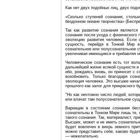
Как нет двух подобных лиц, двух подо
«Сколько ступеней сознания, стольк
бездонном океане творчества» (Беспред
Так как развитие сознания являетс
сознания после ухода с физического 
эволюцию развития человека. Если 
сущность, перейдя в Тонкий Мир в
сознательное или полусознательное с
увеличивая имеющиеся и прибавляя н
Человеческое сознание есть тот вол
дальнейшей жизни всякой сущности и 
ибо, рождаясь вновь, он приносит с 
возобновить. Только благодаря соз
эволюция человека. Это высшее начал
прошлого как залог для прекрасного б
"Но как ничтожно число людей, котор
или влачат там полусознательное сущ
Вариации в состоянии сознания бес
сознательны в Тонком Мире лишь те,
такого сознания. Так, материалист, 
Высших, может и не иметь сознательн
будет вовлечен в вихрь земного при
можно представить себе, каково буде
— нежелательно.