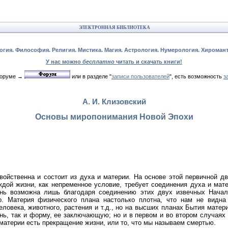
ЭЛЕКТРОННАЯ БИБЛИОТЕКА
огия. Философия. Религия. Мистика. Магия. Астрология. Нумерология. Хироман
У нас можно
бесплатно
читать и скачать книги!
 форуме →
или в разделе "
записи пользователей
", есть возможность
з
А. И. Клизовский
Основы миропонимания Новой Эпохи
ойственна и состоит из духа и материи. На основе этой первичной дв
ждой жизни, как непременное условие, требует соединения духа и мате
нь возможна лишь благодаря соединению этих двух извечных Начал
го. Материя физического плана настолько плотна, что нам не видн
ловека, животного, растения и т.д., но на высших планах Бытия матери
ь, так и форму, ее заключающую; но и в первом и во втором случаях
материи есть прекращение жизни, или то, что мы называем смертью.