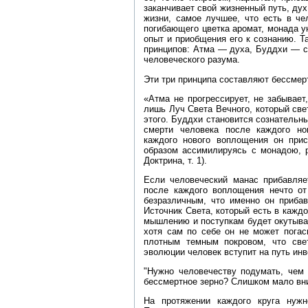
заканчивает свой жизненный путь, дух
жизни, самое лучшее, что есть в че
погибающего цветка аромат, монада у
опыт и приобщения его к сознанию. Т
принципов: Атма — духа, Буддхи — с
человеческого разума.
Эти три принципа составляют бессмер
«Атма не прогрессирует, не забывает
лишь Луч Света Вечного, который све
этого. Буддхи становится сознательн
смерти человека после каждого но
каждого нового воплощения он прис
образом ассимилируясь с монадою, р
Доктрина, т. 1).
Если человеческий манас прибавляе
после каждого воплощения нечто от
безразличным, что именно он прибав
Источник Света, который есть в кажд
мышлению и поступкам будет окутыва
хотя сам по себе он не может погас
плотным темным покровом, что свет
эволюции человек вступит на путь ин
"Нужно человечеству подумать, чем 
бессмертное зерно? Слишком мало вни
На протяжении каждого круга нужн