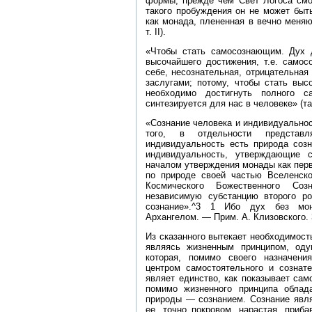
формы, прежде чем Свет Логоса смо
такого пробуждения он не может быт
как монада, плененная в вечно меня
т. II).
«Чтобы стать самосознающим. Дух 
высочайшего достижения, т.е. самос
себе, несознательная, отрицательная 
заслугами; потому, чтобы стать выс
необходимо достигнуть полного с
синтезируется для нас в человеке» (там
«Сознание человека и индивидуально
того, в отдельности представ
индивидуальность есть природа созн
индивидуальность, утверждающие 
началом утверждения монады как перв
по природе своей частью Вселенско
Космического Божественного Соз
независимую субстанцию второго р
сознание».^3 1 Ибо дух без м
Архангелом. — Прим. А. Клизовского. 
Из сказанного вытекает необходимост
являясь жизненным принципом, оду
которая, помимо своего назначени
центром самостоятельного и сознат
являет единство, как показывает сам
помимо жизненного принципа облада
природы — сознанием. Сознание явля
ее, точно покровом, нарастая, приб