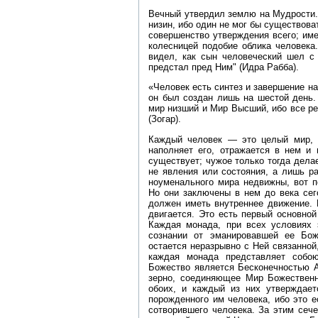
Вечный утвердил землю на Мудрости.
низин, ибо один не мог бы существова
совершенство утверждения всего; имен
колесницей подобие облика человека
видел, как сын человеческий шел с
предстал пред Ним" (Идра Рабба).
«Человек есть синтез и завершение н
он был создан лишь на шестой день.
мир низший и Мир Высший, ибо все р
(Зогар).
Каждый человек — это целый мир, 
наполняет его, отражается в нем и 
существует; чужое только тогда делае
не явления или состояния, а лишь р
ноуменального мира недвижны, вот п
Но они заключены в нем до века сег
должен иметь внутреннее движение. 
двигается. Это есть первый основной
Каждая монада, при всех условиях 
сознании от эманировавшей ее Бож
остается неразрывно с Ней связанной
каждая монада представляет собою
Божество является Бесконечностью А
зерно, соединяющее Мир Божественн
обоих, и каждый из них утверждает
порожденного им человека, ибо это 
сотворившего человека. За этим сеч