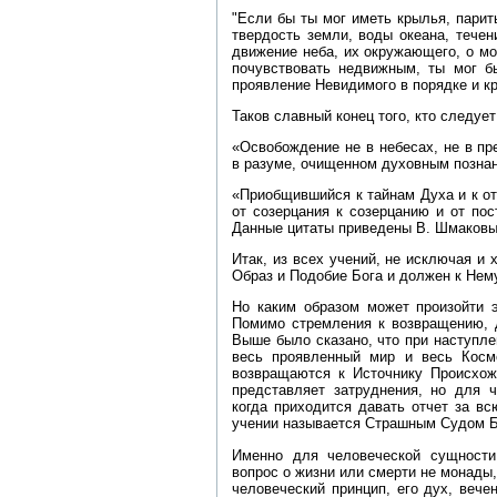
"Если бы ты мог иметь крылья, парит
твердость земли, воды океана, течени
движение неба, их окружающего, о мо
почувствовать недвижным, ты мог б
проявление Невидимого в порядке и кр
Таков славный конец того, кто следует
«Освобождение не в небесах, не в пр
в разуме, очищенном духовным познан
«Приобщившийся к тайнам Духа и к от
от созерцания к созерцанию и от пос
Данные цитаты приведены В. Шмаковы
Итак, из всех учений, не исключая и 
Образ и Подобие Бога и должен к Нем
Но каким образом может произойти э
Помимо стремления к возвращению, д
Выше было сказано, что при наступле
весь проявленный мир и весь Косм
возвращаются к Источнику Происхож
представляет затруднения, но для ч
когда приходится давать отчет за вс
учении называется Страшным Судом 
Именно для человеческой сущности
вопрос о жизни или смерти не монады,
человеческий принцип, его дух, вече