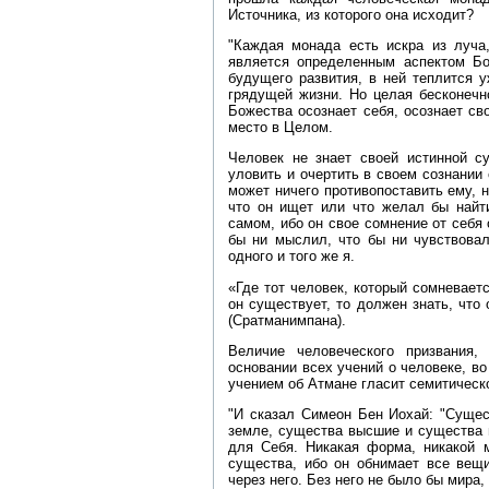
Источника, из которого она исходит?
"Каждая монада есть искра из луча
является определенным аспектом Бо
будущего развития, в ней теплится 
грядущей жизни. Но целая бесконечн
Божества осознает себя, осознает с
место в Целом.
Человек не знает своей истинной су
уловить и очертить в своем сознании 
может ничего противопоставить ему, 
что он ищет или что желал бы найти
самом, ибо он свое сомнение от себя 
бы ни мыслил, что бы ни чувствовал
одного и того же я.
«Где тот человек, который сомневает
он существует, то должен знать, что 
(Сратманимпана).
Величие человеческого призвания,
основании всех учений о человеке, в
учением об Атмане гласит семитическ
"И сказал Симеон Бен Иохай: "Сущес
земле, существа высшие и существа 
для Себя. Никакая форма, никакой 
существа, ибо он обнимает все вещи
через него. Без него не было бы мира