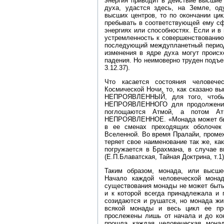
энергия приводит в действие высшие
духа, удастся здесь, на Земле, од
высших центров, то по окончании цик
пребывать в соответствующей ему сф
энергиях или способностях. Если и 
устремленность к совершенствованию,
последующий междупланетный период,
изменения в ядре духа могут происх
падения. Но неимоверно труден подъе
3.12.37).
Что касается состояния человеч
Космической Ночи, то, как сказано 
НЕПРОЯВЛЕННЫЙ, для того, чтобы
НЕПРОЯВЛЕННОГО для продолжения 
поглощаются Атмой, а потом Ат
НЕПРОЯВЛЕННОЕ. «Монада может быть
в ее сменах преходящих оболочек
Вселенной. Во время Пралайи, проме
теряет свое наименование так же, как
погружается в Брахмана, в случае в
(Е.П.Блаватская, Тайная Доктрина, т.1)
Таким образом, монада, или высшее
Начало каждой человеческой мона
существования монады не может быть 
и к которой всегда принадлежала и 
созидаются и рушатся, но монада жи
всякой монады и весь цикл ее пре
прослежены лишь от начала и до кон
прошла каждая человеческая мона