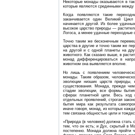
Некоторые монады оказываются в таки
которые являются срединными между 
Когда появляются такие переходн
заканчивается один Великий Цикл
начинается другой. Из более удачны
высокое царство природы — раститель
Логоса, а менее удачные переходные 
Точно таким же бесконечным переме
царства в другие и точно таким же пе
на другой и с одной планеты на дру
животного. Как сказано выше, в раст
монад дифференцироваться в напра
животном она выявляется вполне.
Но лишь с появлением человеческо
монады. Таким образом, человеческо
эволюции низших царств природы, 
существования. Монада, прежде чем
стадии эволюции, все формы бытия
сферах планетной цепи. Весь ход к
отдельных проявлений, строгая зако
бытия мира как результата самопро
иначе говоря, монад, из которых кажд
тем связана общностью цели и тождес
«Природа (в человеке) должна стать 
тем, что он есть; и Дух, скрытый в 
постепенно. Монада должна пройти ч