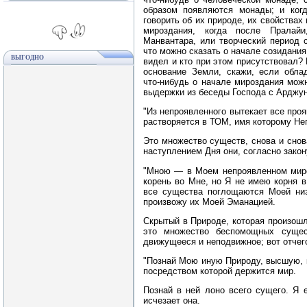
образом появляются монады; и ког
говорить об их природе, их свойствах
мироздания, когда после Пралайи
Манвантара, или творческий период 
что можно сказать о начале созидани
ВЫГОДНО
видел и кто при этом присутствовал? 
основание Земли, скажи, если облад
что‑нибудь о начале мироздания мож
выдержки из беседы Господа с Арджун
"Из непроявленного вытекает все проя
растворяется в ТОМ, имя которому Не
Это множество существ, снова и снов
наступлением Дня они, согласно закону
"Мною — в Моем непроявленном мире
корень во Мне, но Я не имею корня в
все существа поглощаются Моей низ
произвожу их Моей Эманацией.
Скрытый в Природе, которая произошл
это множество беспомощных суще
движущееся и неподвижное; вот отчего
"Познай Мою иную Природу, высшую, 
посредством которой держится мир.
Познай в ней лоно всего сущего. Я 
исчезает она.