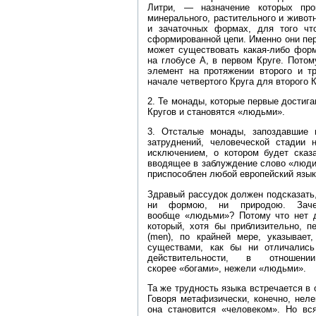
Литри, — назначение которых про
минерального, растительного и живот
и зачаточных формах, для того чт
сформированной цепи. Именно они пе
может существовать какая‑либо форм
на глобусе А, в первом Круге. Пото
элемент на протяжении второго и тр
начале четвертого Круга для второго К
2. Те монады, которые первые достига
Кругов и становятся «людьми».
3. Отсталые монады, запоздавшие и
затруднений, человеческой стадии 
исключением, о котором будет сказ
вводящее в заблуждение слово «люди»
приспособлен любой европейский язык
Здравый рассудок должен подсказать
ни формою, ни природою. Заче
вообще «людьми»? Потому что нет д
который, хотя бы приблизительно, 
(men), по крайней мере, указыва
существами, как бы ни отличалис
действительности, в отноше
скорее «богами», нежели «людьми».
Та же трудность языка встречается в 
Говоря метафизически, конечно, неле
она становится «человеком». Но вс