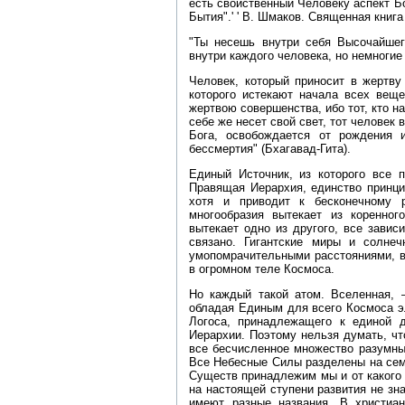
есть свойственный Человеку аспект 
Бытия".' ' В. Шмаков. Священная книга
"Ты несешь внутри себя Высочайшего
внутри каждого человека, но немногие 
Человек, который приносит в жертву
которого истекают начала всех веще
жертвою совершенства, ибо тот, кто н
себе же несет свой свет, тот человек
Бога, освобождается от рождения 
бессмертия" (Бхагавад‑Гита).
Единый Источник, из которого все 
Правящая Иерархия, единство принци
хотя и приводит к бесконечному р
многообразия вытекает из коренног
вытекает одно из другого, все завис
связано. Гигантские миры и солне
умопомрачительными расстояниями, в
в огромном теле Космоса.
Но каждый такой атом. Вселенная, 
обладая Единым для всего Космоса э
Логоса, принадлежащего к единой 
Иерархии. Поэтому нельзя думать, ч
все бесчисленное множество разумны
Все Небесные Силы разделены на сем
Существ принадлежим мы и от какого
на настоящей ступени развития не з
имеют разные названия. В христиа