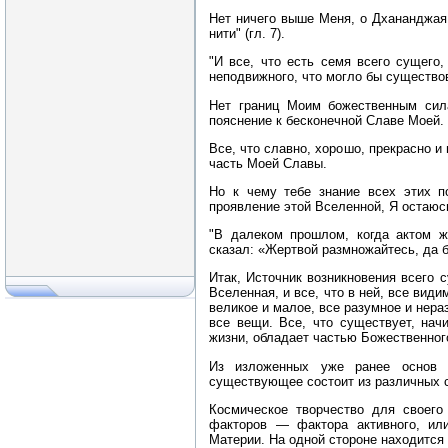
Нет ничего выше Меня, о Дхананджая
нити" (гл. 7).
"И все, что есть семя всего сущего
неподвижного, что могло бы существо
Нет границ Моим божественным сил
пояснение к бесконечной Славе Моей.
Все, что славно, хорошо, прекрасно и
часть Моей Славы.
Но к чему тебе знание всех этих п
проявление этой Вселенной, Я остаюсь"
"В далеком прошлом, когда актом ж
сказал: «Жертвой размножайтесь, да б
Итак, Источник возникновения всего с
Вселенная, и все, что в ней, все вид
великое и малое, все разумное и нера
все вещи. Все, что существует, нач
жизни, обладает частью Божественного
Из изложенных уже ранее основ м
существующее состоит из различных с
Космическое творчество для своего
факторов — фактора активного, или
Материи. На одной стороне находится