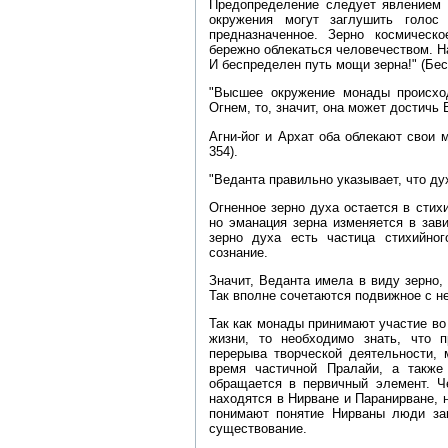
Предопределение следует явлением 
окружения могут заглушить голос
предназначенное. Зерно космическ
бережно облекаться человечеством. Н
И беспределен путь мощи зерна!" (Бесп
"Высшее окружение монады происхо
Огнем, то, значит, она может достичь
Агни‑йог и Архат оба облекают свои 
354).
"Веданта правильно указывает, что ду
Огненное зерно духа остается в стих
но эманация зерна изменяется в зави
зерно духа есть частица стихийног
сознание.
Значит, Веданта имела в виду зерно,
Так вполне сочетаются подвижное с не
Так как монады принимают участие во
жизни, то необходимо знать, что 
перерыва творческой деятельности, 
время частичной Пралайи, а также
обращается в первичный элемент. Ч
находятся в Нирване и Паранирване, н
понимают понятие Нирваны люди зап
существование.