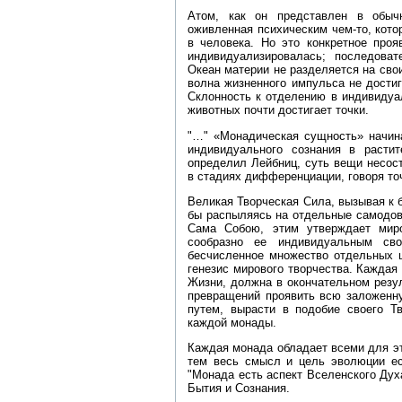
Атом, как он представлен в обычн
оживленная психическим чем‑то, кото
в человека. Но это конкретное проя
индивидуализировалась; последоват
Океан материи не разделяется на свои
волна жизненного импульса не дости
Склонность к отделению в индивидуа
животных почти достигает точки.
"…" «Монадическая сущность» начин
индивидуального сознания в расти
определил Лейбниц, суть вещи несос
в стадиях дифференциации, говоря точ
Великая Творческая Сила, вызывая к 
бы распыляясь на отдельные самодов
Сама Собою, этим утверждает мир
сообразно ее индивидуальным сво
бесчисленное множество отдельных ц
генезис мирового творчества. Каждая
Жизни, должна в окончательном резу
превращений проявить всю заложенну
путем, вырасти в подобие своего Т
каждой монады.
Каждая монада обладает всеми для эт
тем весь смысл и цель эволюции ест
"Монада есть аспект Вселенского Дух
Бытия и Сознания.