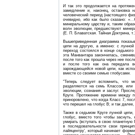
И так это продолжается на протяжен
замедление и, наконец, остановка н
человеческий период (настоящего физи
очевидно, ибо как было сказано: «
минеральному царству и, таким образ
волн эволюции, предшествуют минера
(Е. П. Блаватская. Тайная Доктрина, т.1
Вышеприведенная диаграмма показыв
цепи на другую, а именно: с лунной
переход состоялся в конце седьмого
эта Манвантара закончилась, сменив
после того как прошла через нее по
и после того как она передала в
зарождающейся новой цепи, как испо
вместе со своими семью глобусами.
"Теперь следует вспомнить, что 
разделяются на семь Классов, или 
эволюции, сознания и заслуг. Просл
Круге. Протяжение времени между п
приноровлено, что когда Класс 7, пос
что перешел на глобус В; и так далее,
Также в седьмом Круге лунной цепи, 
глобус, вместо того чтобы заснуть,
умирать (вступать в свою планетную П
в последовательности свои принци
лайяцентру', который начинает форми