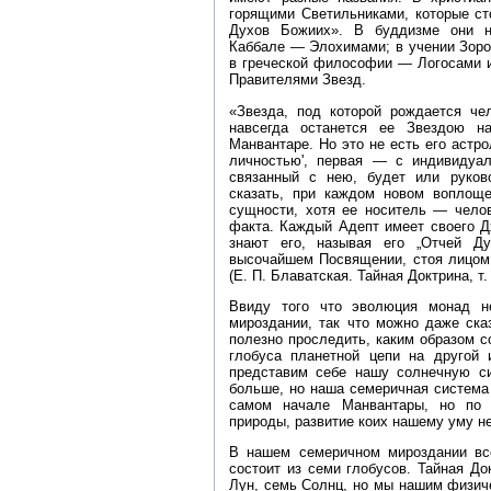
горящими Светильниками, которые ст
Духов Божиих». В буддизме они н
Каббале — Элохимами; в учении Зор
в греческой философии — Логосами и
Правителями Звезд.
«Звезда, под которой рождается чел
навсегда останется ее Звездою н
Манвантаре. Но это не есть его астро
личностью', первая — с индивидуал
связанный с нею, будет или руко
сказать, при каждом новом воплоще
сущности, хотя ее носитель — челов
факта. Каждый Адепт имеет своего Д
знают его, называя его „Отчей Д
высочайшем Посвящении, стоя лицом 
(Е. П. Блаватская. Тайная Доктрина, т. 
Ввиду того что эволюция монад н
мироздании, так что можно даже ска
полезно проследить, каким образом с
глобуса планетной цепи на другой 
представим себе нашу солнечную си
больше, но наша семеричная система
самом начале Манвантары, но по 
природы, развитие коих нашему уму н
В нашем семеричном мироздании вс
состоит из семи глобусов. Тайная До
Лун, семь Солнц, но мы нашим физиче