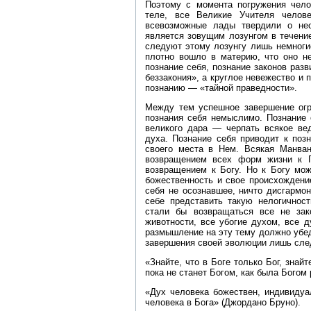
Поэтому с момента погружения чел
теле, все Великие Учителя челов
всевозможные лады твердили о нео
является зовущим лозунгом в течение
следуют этому лозунгу лишь немноги
плотно вошло в материю, что оно не
познание себя, познание законов раз
беззакония», а круглое невежество и 
познанию — «тайной праведности».
Между тем успешное завершение огр
познания себя немыслимо. Познание 
великого дара — черпать всякое ве
духа. Познание себя приводит к поз
своего места в Нем. Всякая Манван
возвращением всех форм жизни к П
возвращением к Богу. Но к Богу мож
божественность и свое происхождени
себя не осознавшее, ничто дисгармон
себе представить такую нелогичност
стали бы возвращаться все не зак
животности, все убогие духом, все 
размышление на эту тему должно убеди
завершения своей эволюции лишь сле
«Знайте, что в Боге только Бог, знай
пока не станет Богом, как была Богом
«Дух человека божествен, индивиду
человека в Бога» (Джордано Бруно).