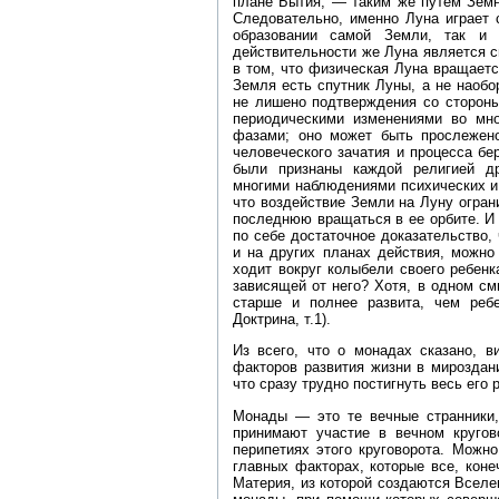
плане Бытия, — таким же путем Земн
Следовательно, именно Луна играет
образовании самой Земли, так и 
действительности же Луна является 
в том, что физическая Луна вращаетс
Земля есть спутник Луны, а не наобо
не лишено подтверждения со стороны
периодическими изменениями во мн
фазами; оно может быть прослежен
человеческого зачатия и процесса б
были признаны каждой религией др
многими наблюдениями психических и
что воздействие Земли на Луну огра
последнюю вращаться в ее орбите. И 
по себе достаточное доказательство,
и на других планах действия, можно
ходит вокруг колыбели своего ребенк
зависящей от него? Хотя, в одном смы
старше и полнее развита, чем ребе
Доктрина, т.1).
Из всего, что о монадах сказано, 
факторов развития жизни в мироздан
что сразу трудно постигнуть весь его 
Монады — это те вечные странники,
принимают участие в вечном кругов
перипетиях этого круговорота. Можн
главных факторах, которые все, кон
Материя, из которой создаются Вселе