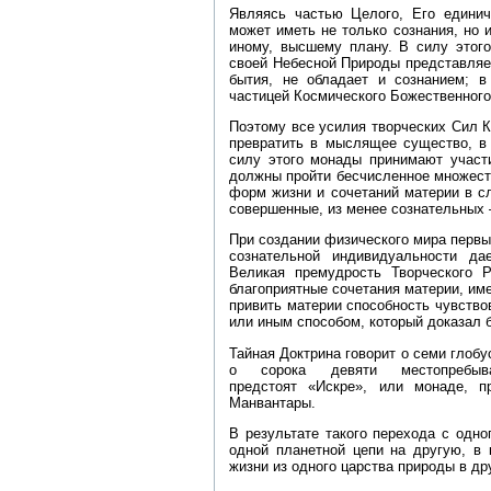
Являясь частью Целого, Его единич
может иметь не только сознания, но 
иному, высшему плану. В силу этого
своей Небесной Природы представляе
бытия, не обладает и сознанием; 
частицей Космического Божественного 
Поэтому все усилия творческих Сил 
превратить в мыслящее существо, в
силу этого монады принимают участ
должны пройти бесчисленное множест
форм жизни и сочетаний материи в с
совершенные, из менее сознательных 
При создании физического мира перв
сознательной индивидуальности да
Великая премудрость Творческого 
благоприятные сочетания материи, и
привить материи способность чувство
или иным способом, который доказал 
Тайная Доктрина говорит о семи глоб
о сорока девяти местопребыва
предстоят «Искре», или монаде, 
Манвантары.
В результате такого перехода с одн
одной планетной цепи на другую, в
жизни из одного царства природы в др