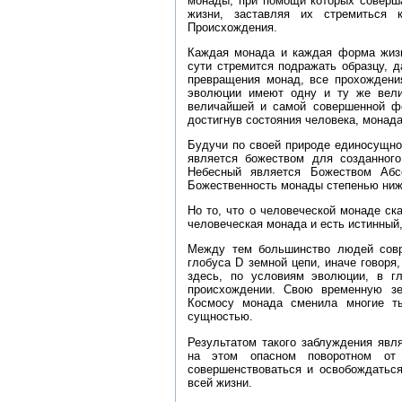
монады, при помощи которых соверш
жизни, заставляя их стремиться 
Происхождения.
Каждая монада и каждая форма жизн
сути стремится подражать образцу, 
превращения монад, все прохождения
эволюции имеют одну и ту же вели
величайшей и самой совершенной фо
достигнув состояния человека, монад
Будучи по своей природе единосущно
является божеством для созданног
Небесный является Божеством Абс
Божественность монады степенью ниж
Но то, что о человеческой монаде ск
человеческая монада и есть истинный,
Между тем большинство людей совр
глобуса D земной цепи, иначе говор
здесь, по условиям эволюции, в г
происхождении. Свою временную зе
Космосу монада сменила многие ты
сущностью.
Результатом такого заблуждения явл
на этом опасном поворотном от
совершенствоваться и освобождаться
всей жизни.