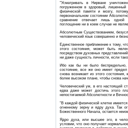
"Усматривать в Нирване уничтожен
погруженном в здоровый, лишенный 
физической памяти и мозгу, потом
первоначальном состоянии Абсолютно
сравнение отвечает лишь одной с
поглощение ни в коем случае не являе
Абсолютным Существованием, безусло
человеческий язык совершенно и безн
Единственное приближение к тому, ч
этого состояния, может быть явле
посредством духовных представлений
ни даже сущность личности, если тако
Ибо как бы ни было беспредельно, 
состояние, все же оно имеет предел
снова возникает из этого состояния,
более высоком плане, чтобы снова на
Человеческий ум, в его настоящей ст
едва даже может достичь этого пл
непостигаемой Абсолютности и Вечност
"В каждой физической клетке имеется
огненному зерну и ядру духа. Так о
Божественного Начала, остается неиз
Ядро духа, или высшее эго, в чело
условии, что оно получает нормальное