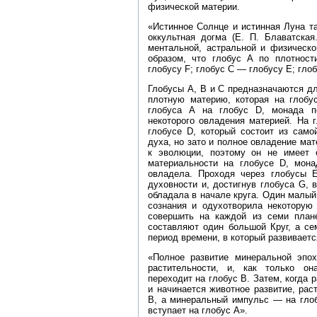
физической материи.
«Истинное Солнце и истинная Луна т
оккультная догма (Е. П. Блаватская
ментальной, астральной и физическо
образом, что глобус А по плотност
глобусу F; глобус С — глобусу Е; гло
Глобусы А, В и С предназначаются д
плотную материю, которая на глобу
глобуса А на глобус D, монада по
некоторого овладения материей. На 
глобусе D, который состоит из само
духа, но зато и полное овладение ма
к эволюции, поэтому он не имеет с
материальности на глобусе D, мона
овладела. Проходя через глобусы 
духовности и, достигнув глобуса G, 
обладала в начале круга. Один малый
сознания и одухотворила некоторую
совершить на каждой из семи план
составляют один большой Круг, а се
период времени, в который развиваетс
«Полное развитие минеральной эпох
растительности, и, как только о
переходит на глобус В. Затем, когда 
и начинается животное развитие, ра
В, а минеральный импульс — на глоб
вступает на глобус А».