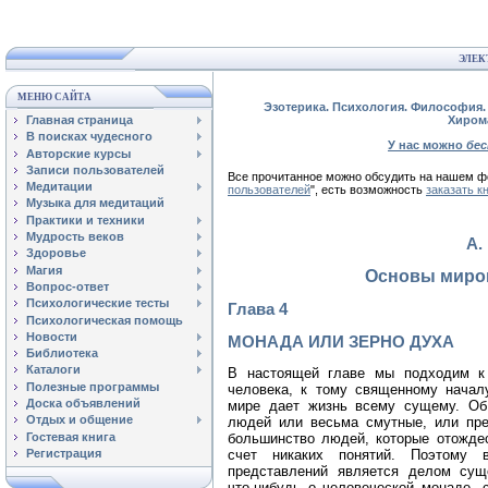
ЭЛЕК
МЕНЮ САЙТА
Эзотерика. Психология. Философия. 
Главная страница
Хиром
В поисках чудесного
У нас можно
бе
Авторские курсы
Записи пользователей
Все прочитанное можно обсудить на нашем
Медитации
пользователей
", есть возможность
заказать к
Музыка для медитаций
Практики и техники
Мудрость веков
А.
Здоровье
Магия
Основы миро
Вопрос-ответ
Психологические тесты
Глава 4
Психологическая помощь
Новости
МОНАДА ИЛИ ЗЕРНО ДУХА
Библиотека
Каталоги
В настоящей главе мы подходим к 
Полезные программы
человека, к тому священному начал
Доска объявлений
мире дает жизнь всему сущему. Об
Отдых и общение
людей или весьма смутные, или пре
Гостевая книга
большинство людей, которые отождес
Регистрация
счет никаких понятий. Поэтому 
представлений является делом сущ
что‑нибудь о человеческой монаде, 