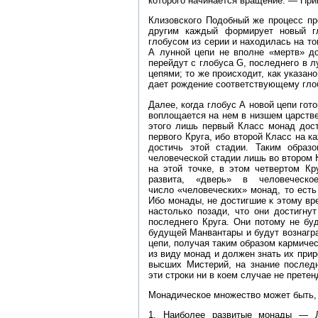
которого начинается вращение. — При
Клизовского Подобный же процесс пр
другим каждый формирует новый г
глобусом из серии и находилась на то
А лунной цепи не вполне «мертв» до
перейдут с глобуса G, последнего в 
цепями; то же происходит, как указан
дает рождение соответствующему глоб
Далее, когда глобус А новой цепи гот
воплощается на нем в низшем царстве
этого лишь первый Класс монад дост
первого Круга, ибо второй Класс на к
достичь этой стадии. Таким образ
человеческой стадии лишь во втором К
на этой точке, в этом четвертом Кр
развита, «дверь» в человеческ
число «человеческих» монад, то есть
Ибо монады, не достигшие к этому вре
настолько позади, что они достигну
последнего Круга. Они потому не бу
будущей Манвантары и будут вознагр
цепи, получая таким образом кармиче
из виду монад и должен знать их прир
высших Мистерий, на знание послед
эти строки ни в коем случае не претен
Монадическое множество может быть, 
1. Наиболее развитые монады — Л