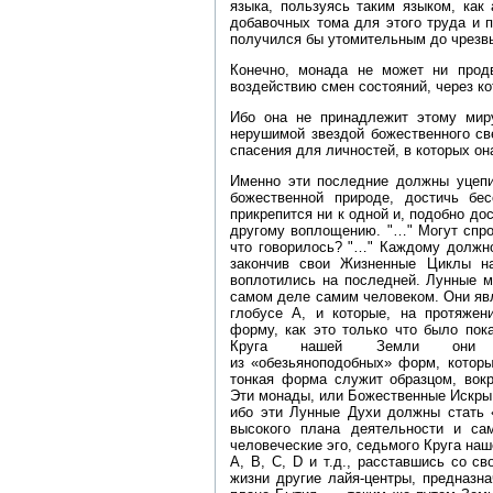
языка, пользуясь таким языком, как 
добавочных тома для этого труда и п
получился бы утомительным до чрезв
Конечно, монада не может ни продв
воздействию смен состояний, через ко
Ибо она не принадлежит этому мир
нерушимой звездой божественного св
спасения для личностей, в которых она
Именно эти последние должны уцепи
божественной природе, достичь бе
прикрепится ни к одной и, подобно до
другому воплощению. "…" Могут спро
что говорилось? "…" Каждому должно
закончив свои Жизненные Циклы н
воплотились на последней. Лунные м
самом деле самим человеком. Они яв
глобусе А, и которые, на протяжен
форму, как это только что было пок
Круга нашей Земли они в
из «обезьяноподобных» форм, которы
тонкая форма служит образцом, вокр
Эти монады, или Божественные Искры,
ибо эти Лунные Духи должны стать 
высокого плана деятельности и са
человеческие эго, седьмого Круга наш
А, В, С, D и т.д., расставшись со с
жизни другие лайя‑центры, предназн