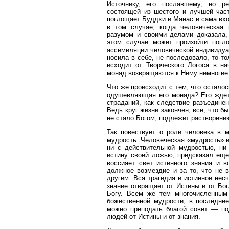
Источнику, его пославшему; но ре
состоящей из шестого и лучшей част
поглощает Буддхи и Манас и сама вхо
в том случае, когда человеческая
разумом и своими делами доказала, 
этом случае может произойти пог
ассимиляции человеческой индивидуал
носила в себе, не последовало, то т
исходит от Творческого Логоса в на
монад возвращаются к Нему немногие
Что же происходит с тем, что осталос
одушевляющая его монада? Его ждет
страданий, как следствие разъединен
Ведь круг жизни закончен, все, что б
не стало Богом, подлежит растворени
Так повествует о роли человека в м
мудрость. Человеческая «мудрость» и
ни с действительной мудростью, ни
истину своей ложью, предсказал еще
воссияет свет истинного знания и 
должное возмездие и за то, что не в
другим. Вся трагедия и истинное нес
знание отвращает от Истины и от Бог
Богу. Всем же тем многочисленным 
божественной мудрости, в последнее
можно преподать благой совет — под
людей от Истины и от знания.