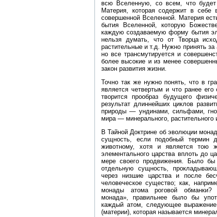
всю Вселенную, со всем, что будет
Материя, которая содержит в себе 
совершенной Вселенной. Материя ест
бытия Вселенной, которую Божеств
каждую создаваемую форму бытия эл
нельзя думать, что от Творца исх
растительные и т.д. Нужно принять за
но все трансмутируется и совершенс
более высокие и из менее совершенн
закон развития жизни.
Точно так же нужно понять, что в г
является четвертым и что ранее его
творится прообраз будущего физич
результат длиннейших циклов развит
природы — ундинами, сильфами, гно
мира — минерального, растительного 
В Тайной Доктрине об эволюции монад 
сущность, если подобный термин 
животному, хотя и является тою 
элементального царства вплоть до ца
мере своего продвижения. Было бы
отдельную сущность, прокладываю
через низшие царства и после бе
человеческое существо; как, наприм
монады атома роговой обманки?
монада», правильнее было бы упо
каждый атом, следующее выражение
(материи), которая называется минер