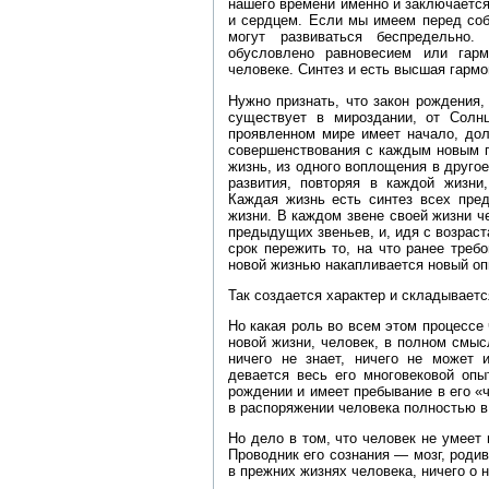
нашего времени именно и заключаетс
и сердцем. Если мы имеем перед соб
могут развиваться беспредельно.
обусловлено равновесием или гар
человеке. Синтез и есть высшая гармо
Нужно признать, что закон рождения,
существует в мироздании, от Солн
проявленном мире имеет начало, дол
совершенствования с каждым новым п
жизнь, из одного воплощения в другое
развития, повторяя в каждой жизни
Каждая жизнь есть синтез всех пре
жизни. В каждом звене своей жизни ч
предыдущих звеньев, и, идя с возраст
срок пережить то, на что ранее треб
новой жизнью накапливается новый оп
Так создается характер и складывает
Но какая роль во всем этом процессе 
новой жизни, человек, в полном смыс
ничего не знает, ничего не может 
девается весь его многовековой оп
рождении и имеет пребывание в его «ч
в распоряжении человека полностью в 
Но дело в том, что человек не умеет
Проводник его сознания — мозг, роди
в прежних жизнях человека, ничего о н