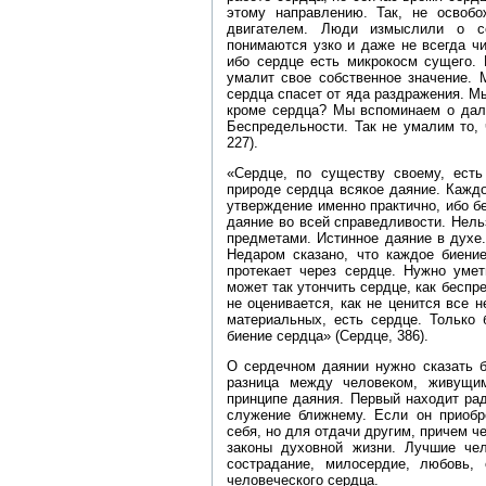
этому направлению. Так, не освобо
двигателем. Люди измыслили о се
понимаются узко и даже не всегда ч
ибо сердце есть микрокосм сущего. 
умалит свое собственное значение. 
сердца спасет от яда раздражения. М
кроме сердца? Мы вспоминаем о даль
Беспредельности. Так не умалим то,
227).
«Сердце, по существу своему, ест
природе сердца всякое даяние. Кажд
утверждение именно практично, ибо бе
даяние во всей справедливости. Нел
предметами. Истинное даяние в духе.
Недаром сказано, что каждое биение
протекает через сердце. Нужно умет
может так утончить сердце, как бесп
не оценивается, как не ценится все н
материальных, есть сердце. Только 
биение сердца» (Сердце, 386).
О сердечном даянии нужно сказать б
разница между человеком, живущи
принципе даяния. Первый находит радо
служение ближнему. Если он приобр
себя, но для отдачи другим, причем ч
законы духовной жизни. Лучшие чел
сострадание, милосердие, любовь,
человеческого сердца.