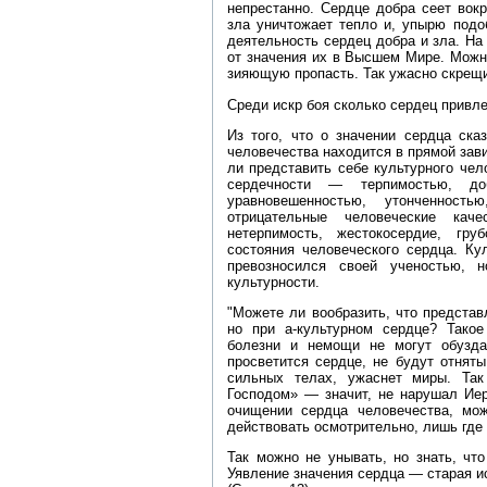
непрестанно. Сердце добра сеет вокр
зла уничтожает тепло и, упырю подо
деятельность сердец добра и зла. На
от значения их в Высшем Мире. Можн
зияющую пропасть. Так ужасно скрещ
Среди искр боя сколько сердец привлек
Из того, что о значении сердца ска
человечества находится в прямой зав
ли представить себе культурного че
сердечности — терпимостью, добр
уравновешенностью, утонченност
отрицательные человеческие кач
нетерпимость, жестокосердие, гру
состояния человеческого сердца. Ку
превозносился своей ученостью, 
культурности.
"Можете ли вообразить, что представ
но при а‑культурном сердце? Тако
болезни и немощи не могут обузда
просветится сердце, не будут отнят
сильных телах, ужаснет миры. Так
Господом» — значит, не нарушал Ие
очищении сердца человечества, мо
действовать осмотрительно, лишь где 
Так можно не унывать, но знать, чт
Уявление значения сердца — старая ис