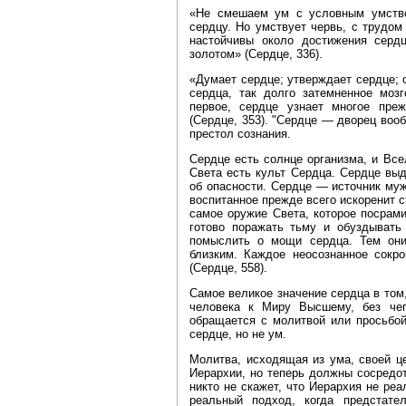
«Не смешаем ум с условным умствов
сердцу. Но умствует червь, с трудо
настойчивы около достижения сердц
золотом» (Сердце, 336).
«Думает сердце; утверждает сердце; 
сердца, так долго затемненное мозг
первое, сердце узнает многое пре
(Сердце, 353). "Сердце — дворец воо
престол сознания.
Сердце есть солнце организма, и Все
Света есть культ Сердца. Сердце выд
об опасности. Сердце — источник муж
воспитанное прежде всего искоренит с
самое оружие Света, которое посрами
готово поражать тьму и обуздывать 
помыслить о мощи сердца. Тем они
близким. Каждое неосознанное сокр
(Сердце, 558).
Самое великое значение сердца в том
человека к Миру Высшему, без чег
обращается с молитвой или просьбой
сердце, но не ум.
Молитва, исходящая из ума, своей ц
Иерархии, но теперь должны сосредот
никто не скажет, что Иерархия не реа
реальный подход, когда предстат