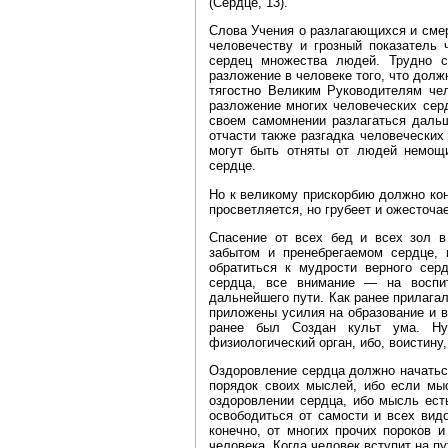
(Сердце, 13).
Слова Учения о разлагающихся и сме
человечеству и грозный показатель 
сердец множества людей. Трудно с
разложение в человеке того, что долж
тягостно Великим Руководителям чел
разложение многих человеческих сер
своем самомнении разлагаться дальш
отчасти также разгадка человеческих
могут быть отняты от людей немощи
сердце.
Но к великому прискорбию должно кон
просветляется, но грубеет и ожесточа
Спасение от всех бед и всех зол в
забытом и пренебрегаемом сердце, 
обратиться к мудрости верного сер
сердца, все внимание — на воспит
дальнейшего пути. Как ранее прилагал
приложены усилия на образование и в
ранее был Создан культ ума. Ну
физиологический орган, ибо, воистину
Оздоровление сердца должно начатьс
порядок своих мыслей, ибо если мыс
оздоровлении сердца, ибо мысль ест
освободиться от самости и всех видо
конечно, от многих прочих пороков 
человека. Когда человек вступит на п