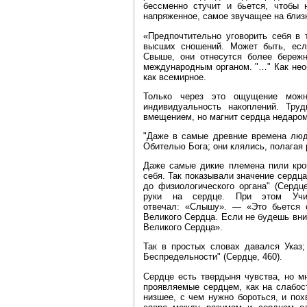
бессменно стучит и бьется, чтобы
напряженное, самое звучащее на близк
«Предпочтительно уговорить себя в 
высших сношений. Может быть, есл
Свыше, они отнесутся более бережно
международным органом. "…" Как нео
как всемирное.
Только через это ощущение можно
индивидуальность накоплений. Тру
вмещением, но магнит сердца недаром
"Даже в самые древние времена люд
Обителью Бога; они клялись, полагая 
Даже самые дикие племена пили кров
себя. Так показывали значение сердц
до физиологического органа" (Сердц
руки на сердце. При этом Учи
отвечал: «Слышу». — «Это бьется 
Великого Сердца. Если не будешь вни
Великого Сердца».
Так в простых словах давался Указ;
Беспредельности" (Сердце, 460).
Сердце есть твердыня чувства, но м
проявляемые сердцем, как на слабост
низшее, с чем нужно бороться, и по