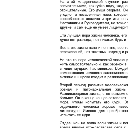
На этой младенческой ступени раз
впечатлениями, как губка воду, жадн
отрицательные. Его душа открыта. Он
угодно, и незасеянная нива, котора
способностью анализа и критики, он 
Наставники и Руководители, но точно 
другие, и сам еще не умеет лицемерит
Эта лучшая пора жизни человека, его
душе нет разлада, нет никаких бурь и
Все в его жизни ясно и понятно, все 
переживаний, нет тщетных надежд и р
Но это та пора человеческой эволюц
жить самостоятельно и. как ребенок в
в лице мудрых Наставников, Вождей
самосознания человека заканчивается
активно и широко входит в развивающ
Второй период развития человеческог
ровная и патриархальная жизнь
Развивающаяся жизнь, с ее возможно
больше. Он в конце концов оставляет
море, чтобы испытать его бури. Э
отдельного человека хорошо изве
литературе. Именно для приобретен
испытать ее бури.
Отдавшись на волю волн жизни и пог
время вполне отождествляет себя с 