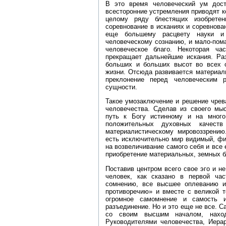
В это время человеческий ум дост
всесторонние устремления приводят ко
целому ряду блестящих изобретен
соревнование в исканиях и соревнован
еще большему расцвету науки и 
человеческому сознанию, и мало‑пома
человеческое благо. Некоторая ча
прекращает дальнейшие искания. Ра
больших и больших высот во всех 
жизни. Отсюда развивается материал
преклонение перед человеческим 
сущности.
Такое умозаключение и решение чрев
человечества. Сделав из своего мыс
путь к Богу истинному и на много
положительных духовных качеств
материалистическому мировоззрению
есть исключительно мир видимый, фи
на возвеличивание самого себя и все
приобретение материальных, земных б
Поставив центром всего свое эго и не
человек, как сказано в первой час
сомнению, все высшее оплеванию и
противоречию» и вместе с великой т
огромное самомнение и самость и
разъединение. Но и это еще не все. С
со своим высшим началом, нах
Руководителями человечества, Иера