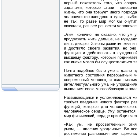
верный показатель того, что совр
задачами, которые ставит человеч
жизнь, что она требует иного подхо
человечество заведено в тупик, выбр
не так, то разве мир мог бы очути
оказался, раз все решается человече
Этим, конечно, не сказано, что ум 
продолжать жить дальше, не нуждаяс
лишь дикарю. Законы развития жизни г
и достигло своего развития, но он
функцию и действовать в сужденно
высшему фактору, который поднимает
как иначе могла бы осуществляться 
Нечто подобное было уже в давно п
животного состояния первобытный ч
современный человек, и жил низши
интеллектуального ума не упразднил
выполняет свою многообразную и поле
Развивающаяся и усложняющаяся жиз
требует введения нового фактора ра
функций, которые для человеческог
человеческое сердце. Уму останется
мир физический; сердце приобщит че
«Как ум, не просветленный огн
умом, — явления уродливые. Во все
достижение равновесия или гармонии