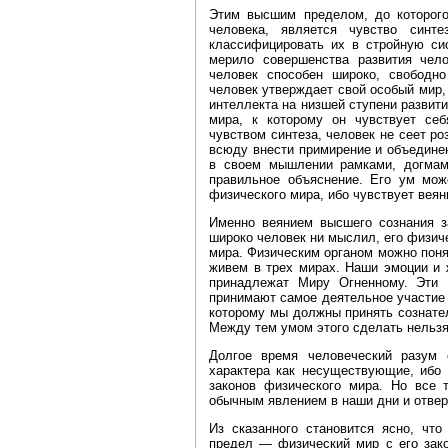
Этим высшим пределом, до которого
человека, является чувство синт
классифицировать их в стройную сис
мерило совершенства развития чело
человек способен широко, свободно
человек утверждает свой особый мир, 
интеллекта на низшей ступени развити
мира, к которому он чувствует се
чувством синтеза, человек не сеет ро
всюду внести примирение и объединен
в своем мышлении рамками, догмам
правильное объяснение. Его ум мож
физического мира, ибо чувствует веян
Именно веянием высшего сознания за
широко человек ни мыслил, его физич
мира. Физическим органом можно пон
живем в трех мирах. Наши эмоции и 
принадлежат Миру Огненному. Эти
принимают самое деятельное участие 
которому мы должны принять сознател
Между тем умом этого сделать нельзя
Долгое время человеческий разум 
характера как несуществующие, ибо 
законов физического мира. Но все 
обычным явлением в наши дни и отвер
Из сказанного становится ясно, что
предел — физический мир с его зако