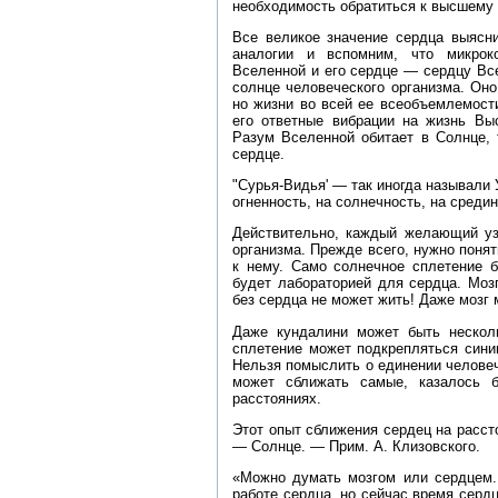
необходимость обратиться к высшему 
Все великое значение сердца выясни
аналогии и вспомним, что микро
Вселенной и его сердце — сердцу Вс
солнце человеческого организма. Оно
но жизни во всей ее всеобъемлемост
его ответные вибрации на жизнь В
Разум Вселенной обитает в Солнце, 
сердце.
"Сурья‑Видья' — так иногда называли 
огненность, на солнечность, на среди
Действительно, каждый желающий узн
организма. Прежде всего, нужно понят
к нему. Само солнечное сплетение 
будет лабораторией для сердца. Моз
без сердца не может жить! Даже мозг 
Даже кундалини может быть несколь
сплетение может подкрепляться сини
Нельзя помыслить о единении человеч
может сближать самые, казалось 
расстояниях.
Этот опыт сближения сердец на рассто
— Солнце. — Прим. А. Клизовского.
«Можно думать мозгом или сердцем.
работе сердца, но сейчас время серд