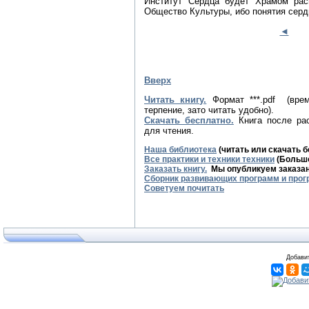
Институт Сердца будет Храмом рас
Общество Культуры, ибо понятия сердц
◄
Вверх
Читать книгу.
Формат ***.pdf (вре
терпение, зато читать удобно).
Скачать бесплатно.
Книга после рас
для чтения.
Наша библиотека
(читать или скачать 
Все практики и техники техники
(Большо
Заказать книгу.
Мы опубликуем заказанн
Сборник развивающих программ и прог
Советуем почитать
Добавит