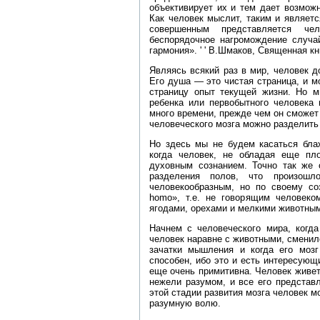
объективирует их и тем дает возможн
Как человек мыслит, таким и являет
совершенным представляется ч
беспорядочное нагромождение случа
гармония». ' ' В.Шмаков, Священная кн
Являясь всякий раз в мир, человек д
Его душа — это чистая страница, и м
страницу опыт текущей жизни. Но м
ребенка или первобытного человека 
много времени, прежде чем он сможет
человеческого мозга можно разделить
Но здесь мы не будем касаться блаж
когда человек, не обладая еще пл
духовным сознанием. Точно так же 
разделения полов, что произош
человекообразным, но по своему со
homo», т.е. не говорящим человеко
ягодами, орехами и мелкими животны
Начнем с человеческого мира, когда
человек наравне с животными, сменил
зачатки мышления и когда его мозг
способен, ибо это и есть интересующ
еще очень примитивна. Человек живе
нежели разумом, и все его представ
этой стадии развития мозга человек м
разумную волю.