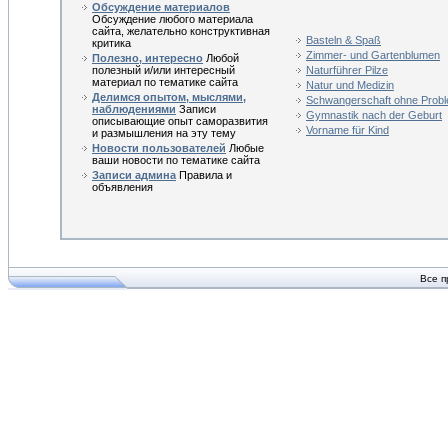
Обсуждение материалов
Обсуждение любого материала
сайта, желательно конструктивная
Basteln & Spaß
критика
Zimmer- und Gartenblumen
Полезно, интересно
Любой
полезный и/или интересный
Naturführer Pilze
материал по тематике сайта
Natur und Medizin
Делимся опытом, мыслями,
Schwangerschaft ohne Prob
наблюдениями
Записи
Gymnastik nach der Geburt
описывающие опыт саморазвития
Vorname für Kind
и размышления на эту тему
Новости пользователей
Любые
ваши новости по тематике сайта
Записи админа
Правила и
объявления
Все п