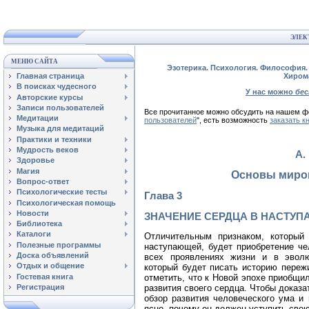
ЭЛЕК
МЕНЮ САЙТА
Эзотерика. Психология. Философия. 
Главная страница
Хиром
В поисках чудесного
У нас можно
бе
Авторские курсы
Записи пользователей
Все прочитанное можно обсудить на нашем
Медитации
пользователей
", есть возможность
заказать к
Музыка для медитаций
Практики и техники
Мудрость веков
А.
Здоровье
Магия
Основы миро
Вопрос-ответ
Психологические тесты
Глава 3
Психологическая помощь
Новости
ЗНАЧЕНИЕ СЕРДЦА В НАСТУ
Библиотека
Каталоги
Отличительным признаком, который
Полезные программы
наступающей, будет приобретение че
Доска объявлений
всех проявлениях жизни и в эволю
Отдых и общение
который будет писать историю переж
Гостевая книга
отметить, что к Новой эпохе приобщ
Регистрация
развития своего сердца. Чтобы доказа
обзор развития человеческого ума и 
ясно, почему он должен уступить свою