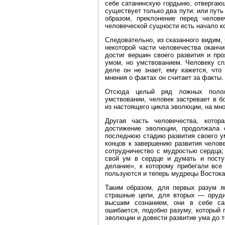
себе сатанинскую гордыню, отвергаю
существует только два пути: или путь 
образом, преклонение перед челов
человеческой сущности есть начало ко
Следовательно, из сказанного видим, 
некоторой части человечества оканч
достиг вершин своего развития и пр
умом, но умствованием. Человеку сп
деле он не знает, ему кажется, что
мнения о фактах он считает за факты.
Отсюда целый ряд ложных полож
умствовании, человек застревает в б
из настоящего цикла эволюции, на мно
Другая часть человечества, кото
достижение эволюции, продолжала 
последнюю стадию развития своего ум
концов к завершению развития челове
сотрудничество с мудростью сердца;
свой ум в сердце и думать и посту
делание», к которому прибегали все
пользуются и теперь мудрецы Востока
Таким образом, для первых разум я
страшные цепи, для вторых — оруди
высшим сознанием, они в себе са
ошибается, подобно разуму, который 
эволюции и довести развитие ума до т