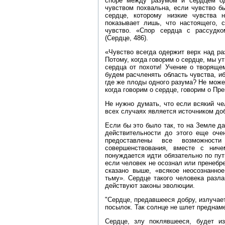
споре между разумом и сердцем од
чувством похвальна, если чувство б
сердце, которому низкие чувства 
показывает лишь, что настоящего, 
чувство. «Спор сердца с рассудко
(Сердце, 486).
«Чувство всегда одержит верх над ра
Потому, когда говорим о сердце, мы у
сердца от похоти! Учение о творяще
будем расчленять область чувства, иб
где же плоды одного разума? Не может
когда говорим о сердце, говорим о Пре
Не нужно думать, что если всякий че
всех случаях является источником доб
Если бы это было так, то на Земле да
действительности до этого еще оче
предоставлены все возможност
совершенствования, вместе с нич
понуждается идти обязательно по пут
если человек не осознал или пренебр
сказано выше, «всякое неосознанно
тьму». Сердце такого человека разла
действуют законы эволюции.
"Сердце, предавшееся добру, излучае
посылок. Так солнце не шлет преднам
Сердце, злу поклявшееся, будет из