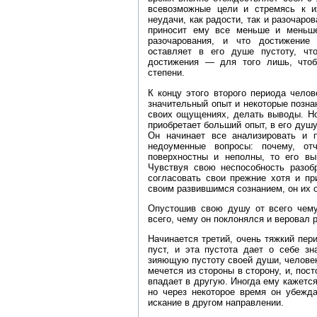
всевозможные цели и стремясь к и
неудачи, как радости, так и разочаро
приносит ему все меньше и меньш
разочарования, и что достижение
оставляет в его душе пустоту, чт
достижения — для того лишь, что
степени.
К концу этого второго периода челов
значительный опыт и некоторые позна
своих ощущениях, делать выводы. Но
приобретает больший опыт, в его душу
Он начинает все анализировать и 
недоуменные вопросы: почему, от
поверхностны и неполны, то его в
Чувствуя свою неспособность разоб
согласовать свои прежние хотя и пр
своим развившимся сознанием, он их 
Опустошив свою душу от всего чему
всего, чему он поклонялся и веровал 
Начинается третий, очень тяжкий пер
пуст, и эта пустота дает о себе з
зияющую пустоту своей души, человек,
мечется из стороны в сторону, и, пос
впадает в другую. Иногда ему кажется
но через некоторое время он убежда
искание в другом направлении.