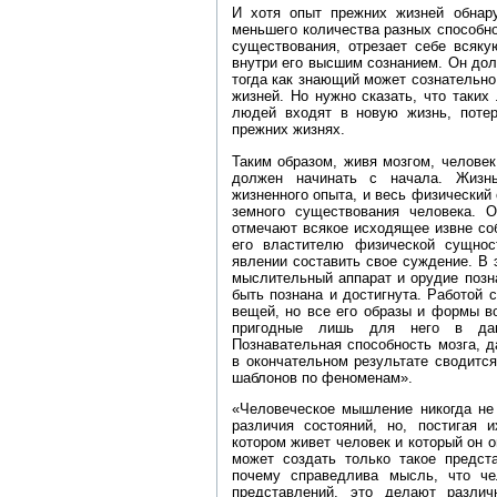
И хотя опыт прежних жизней обнар
меньшего количества разных способно
существования, отрезает себе всяку
внутри его высшим сознанием. Он дол
тогда как знающий может сознательн
жизней. Но нужно сказать, что таки
людей входят в новую жизнь, потер
прежних жизнях.
Таким образом, живя мозгом, челове
должен начинать с начала. Жизнь
жизненного опыта, и весь физический
земного существования человека. 
отмечают всякое исходящее извне со
его властителю физической сущнос
явлении составить свое суждение. В 
мыслительный аппарат и орудие позна
быть познана и достигнута. Работой 
вещей, но все его образы и формы в
пригодные лишь для него в дан
Познавательная способность мозга, 
в окончательном результате сводитс
шаблонов по феноменам».
«Человеческое мышление никогда не 
различия состояний, но, постигая 
котором живет человек и который он 
может создать только такое предст
почему справедлива мысль, что че
представлений, это делают различ