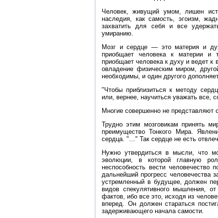
Человек, живущий умом, лишен ист
наследия, как самость, эгоизм, жад
захватить для себя и все удержат
умиранию.
Мозг и сердце — это материя и дух
приобщает человека к материи и т
приобщает человека к духу и ведет к
овладение физическим миром, друг
необходимы, и один другого дополняет
"Чтобы приблизиться к методу сердц
или, вернее, научиться уважать все, 
Многие совершенно не представляют с
Трудно этим мозговикам принять ми
преимущество Тонкого Мира. Явлени
сердца. "…" Так сердце не есть отвле
Нужно утвердиться в мысли, что м
эволюции, в которой главную рол
неспособность вести человечество п
дальнейший прогресс человечества за
устремленный в будущее, должен пер
видов спекулятивного мышления, от
фактов, ибо все это, исходя из челов
вперед. Он должен стараться постиг
задерживающего начала самости.