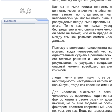
Как бы ни была велика ценность че
ценность имеет значение не абсолют
или взятая по отдельности чело
человеческий ум мог бы иметь лишь в
ВЫГОДНО
рассуждения всегда были правильны, 
этого. Точно так же нельзя утве
беспредельно и что своим умом чело
он этого не может, ибо есть предел е
между тем как развитие самого чел
дальше.
Поэтому в эволюции человечества на
момент, когда человеческий ум, 
единственным судьею в решении всех 
его готовые решения и шаблонные 
результатов, но ухудшают создавш
опасный момент всеобщего шатани
кризисов.
Люди мучительно ищут ответов
необходимость наступления чего‑то но
новый путь, тогда как спасение именно
Для человека, знакомого с зако
человечество переживает один из та
фактор жизни в своем развитии доше
высший, но он еще людьми не осозна
фактором является современный чело
но, увы, это так. Ведь вся дезоргани