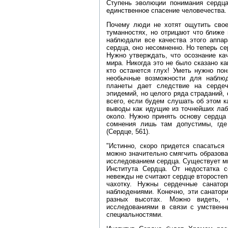
Ступень эволюции понимания сердца
единственное спасение человечества.
Почему люди не хотят ощутить свое
туманностях, но отрицают что ближе
наблюдали все качества этого аппар
сердца, оно несомненно. Но теперь с
Нужно утверждать, что осознание ка
мира. Никогда это не было сказано ка
кто останется глух! Уметь нужно по
необычные возможности для наблюд
планеты дает следствие на серде
эпидемий, но целого ряда страданий,
всего, если будем слушать об этом к
выводы как идущие из точнейших лаб
около. Нужно принять основу сердца
сомнения лишь там допустимы, где
(Сердце, 561).
"Истинно, скоро придется спасаться
можно значительно смягчить образова
исследованием сердца. Существует мн
Института Сердца. От недостатка с
невежды не считают сердце второсте
чахотку. Нужны сердечные санато
наблюдениями. Конечно, эти санатор
разных высотах. Можно видеть, 
исследованиями в связи с умственн
специальностями.