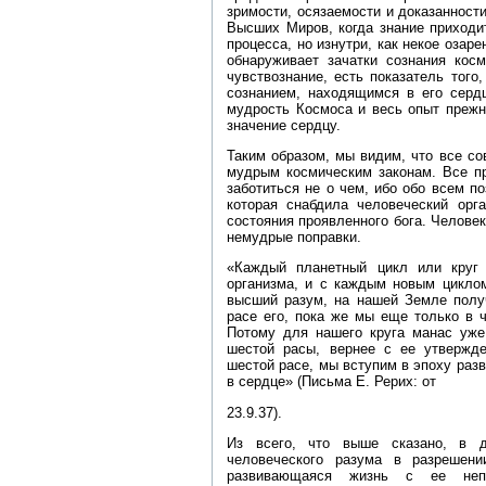
зримости, осязаемости и доказанност
Высших Миров, когда знание приходит
процесса, но изнутри, как некое озаре
обнаруживает зачатки сознания косм
чувствознание, есть показатель того
сознанием, находящимся в его серд
мудрость Космоса и весь опыт прежн
значение сердцу.
Таким образом, мы видим, что все с
мудрым космическим законам. Все пр
заботиться не о чем, ибо обо всем п
которая снабдила человеческий орг
состояния проявленного бога. Челове
немудрые поправки.
«Каждый планетный цикл или круг 
организма, и с каждым новым циклом
высший разум, на нашей Земле получ
расе его, пока же мы еще только в ч
Потому для нашего круга манас уже 
шестой расы, вернее с ее утвержд
шестой расе, мы вступим в эпоху раз
в сердце» (Письма Е. Рерих: от
23.9.37).
Из всего, что выше сказано, в д
человеческого разума в разрешени
развивающаяся жизнь с ее неп