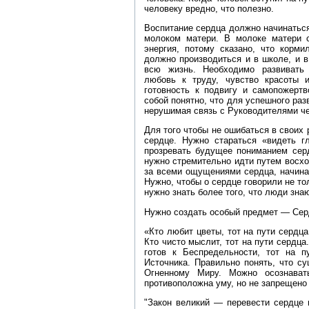
человеку вредно, что полезно.
Воспитание сердца должно начинаться
молоком матери. В молоке матери с
энергия, потому сказано, что корми
должно производиться и в школе, и 
всю жизнь. Необходимо развивать 
любовь к труду, чувство красоты и
готовность к подвигу и самопожерт
собой понятно, что для успешного раз
нерушимая связь с Руководителями ч
Для того чтобы не ошибаться в своих
сердце. Нужно стараться «видеть г
прозревать будущее пониманием сер
нужно стремительно идти путем восхо
за всеми ощущениями сердца, начина
Нужно, чтобы о сердце говорили не то
нужно знать более того, что люди знаю
Нужно создать особый предмет — Сер
«Кто любит цветы, тот на пути сердца
Кто чисто мыслит, тот на пути сердца
готов к Беспредельности, тот на п
Источника. Правильно понять, что су
Огненному Миру. Можно осознават
противоположна уму, но не запрещено 
"Закон великий — перевести сердце 