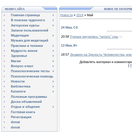
МЕНЮ САЙТА
НОВОСТИ ЭЗОТЕРИ
Главная страница
Новости
»
2014
»
Май
В поисках чудесного
Авторские курсы
24 Мая, Сб
Записи пользователей
Медитации
20:58
Ученые научились "читать" сны
(0)
Музыка для медитаций
13 Мая, Вт
Практики и техники
Мудрость веков
18:57
Экзамен на Зрелость Человечества, или .
Здоровье
Магия
Добавлять материал и комментари
[
Р
Вопрос-ответ
Психологические тесты
Психологическая помощь
Новости
Библиотека
Каталоги
Полезные программы
Доска объявлений
Отдых и общение
Гостевая книга
Регистрация
donat
donat