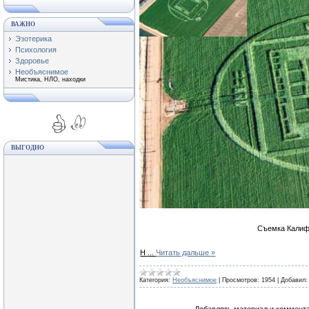
ВАЖНО
Эзотерика
Психология
Здоровье
Необъяснимое
Мистика, НЛО, находки
ВЫГОДНО
Съемка Калифо
Н
...
Читать дальше »
Категория:
Необъяснимое
|
Просмотров:
1954
|
Добавил: