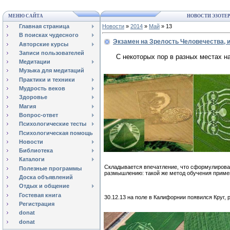
МЕНЮ САЙТА
НОВОСТИ ЭЗОТЕ
Главная страница
Новости
»
2014
»
Май
»
13
В поисках чудесного
Экзамен на Зрелость Человечества, ил
Авторские курсы
Записи пользователей
С некоторых пор в разных местах н
Медитации
Музыка для медитаций
Практики и техники
Мудрость веков
Здоровье
Магия
Вопрос-ответ
Психологические тесты
Психологическая помощь
Новости
Библиотека
Каталоги
Складывается впечатление, что сформулиров
Полезные программы
размышлению: такой же метод обучения приме
Доска объявлений
Отдых и общение
Гостевая книга
30.12.13 на поле в Калифорнии появился Круг
Регистрация
donat
donat