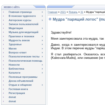
МЕНЮ САЙТА
Главная страница
Главная
»
2021
»
Январь
»
31
» Мудра "парящий 
В поисках чудесного
Мудра "парящий лотос" (mud
Авторские курсы
Записи пользователей
Медитации
Здравствуйте!
Музыка для медитаций
Практики и техники
Меня заинтересовала эта мудра, так 
Мудрость веков
Давно, когда я заинтересовался му
Здоровье
Индии. В этом перечне мудры "парящ
Магия
Вопрос-ответ
Я стал разбираться. Оказалось вс
Психологические тесты
(Kalesvara-Mudra), или смешение (не
Психологическая помощь
Новости
Библиотека
Каталоги
Полезные программы
Доска объявлений
Отдых и общение
Гостевая книга
Регистрация
donat
donat