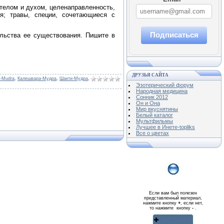
 телом и духом, целенаправленность,
я; травы, специи, сочетающиеся с
Подписаться
ельства ее существования. Пишите в
ДРУЗЬЯ САЙТА
s-Mudra
,
Калешвара-Мудра
,
Шакти-Мудра
,
Эзотерический форум
Народная медицина
Сонник 2012
Он и Она
Мир вкуснятины
Белый каталог
Мультфильмы
Лучшее в Инете-topliks
Все о цветах
Если вам был полезен
представленный материал,
нажмите кнопку
+
, если нет,
то нажмите кнопку
-
.
Реклама WMlink.ru
ОТ 7000 РУБЛЕЙ В ДЕНЬ
qiq.ucoz.com