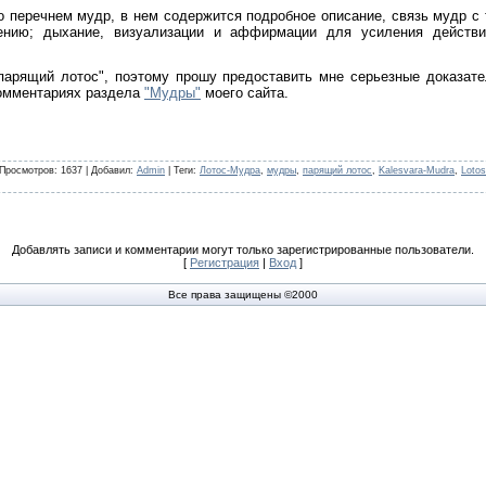
о перечнем мудр, в нем содержится подробное описание, связь мудр с
ению; дыхание, визуализации и аффирмации для усиления действи
парящий лотос", поэтому прошу предоставить мне серьезные доказат
комментариях раздела
"Мудры"
моего сайта.
Просмотров
: 1637 |
Добавил
:
Admin
|
Теги
:
Лотос-Мудра
,
мудры
,
парящий лотос
,
Kalesvara-Mudra
,
Loto
Добавлять записи и комментарии могут только зарегистрированные пользователи.
[
Регистрация
|
Вход
]
Все права защищены ©2000