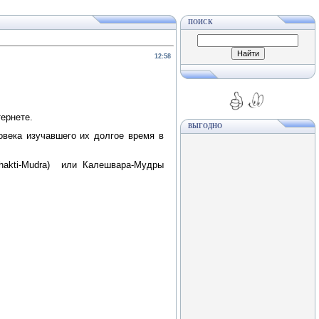
ПОИСК
12:58
тернете.
ВЫГОДНО
овека изучавшего их долгое время в
hakti-Mudra) или Калешвара-Мудры