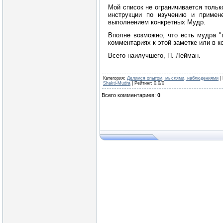
Мой список не ограничивается тольк
инструкции по изучению и примен
выполнением конкретных Мудр.
Вполне возможно, что есть мудра "
комментариях к этой заметке или в 
Всего наилучшего, П. Лейман.
Категория
:
Делимся опытом, мыслями, наблюдениями
|
Shakti-Mudra
|
Рейтинг
:
0.0
/
0
Всего комментариев
:
0