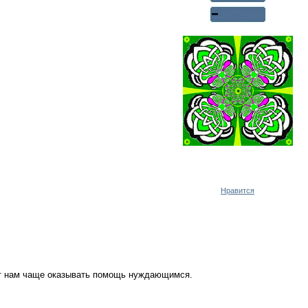
Реклама WMlink.ru
ОТ 7000 РУБЛЕЙ В ДЕНЬ
Нравится
ут нам чаще оказывать помощь нуждающимся.