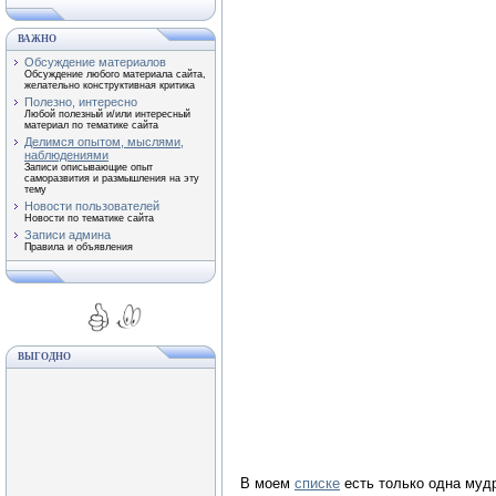
ВАЖНО
Обсуждение материалов
Обсуждение любого материала сайта,
желательно конструктивная критика
Полезно, интересно
Любой полезный и/или интересный
материал по тематике сайта
Делимся опытом, мыслями,
наблюдениями
Записи описывающие опыт
саморазвития и размышления на эту
тему
Новости пользователей
Новости по тематике сайта
Записи админа
Правила и объявления
ВЫГОДНО
В моем
списке
есть только одна мудр