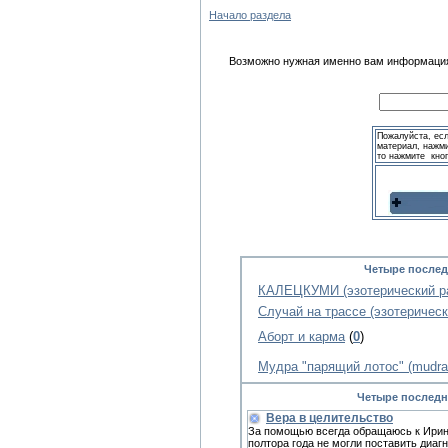
Начало раздела
Возможно нужная именно вам информация 
Пожалуйста, ес
материал, нажми
то нажмите кно
Четыре послед
КАЛЕЦКУМИ (эзотерический ра
Случай на трассе (эзотерическ
Аборт и карма
(
0
)
Мудра "парящий лотос" (mudra s
Четыре последн
Вера в целительство
За помощью всегда обращаюсь к Иpине.
полтора года не могли поставить диагн