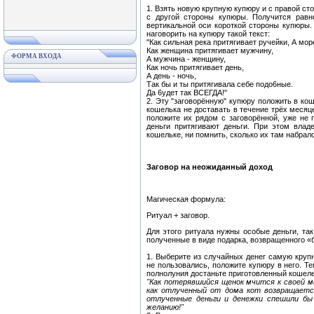
1. Взять новую крупную купюру и с правой сто
с другой стороны купюры. Получится равн
вертикальной оси короткой стороны купюры. 
наговорить на купюру такой текст:
"Как сильная река притягивает ручейки, А мор
Как женщина притягивает мужчину,
ФОРМА ВХОДА
А мужчина - женщину,
Как ночь притягивает день,
А день - ночь,
Так бы и ты притягивала себе подо6ные.
Да 6удет так ВСЕГДА!"
2. Эту "заговорённую" купюру положить в кош
кошелька не доставать в течение трёх месяц
положите их рядом с заговорённой, уже не 
деньги притягивают деньги. При этом влад
кошельке, ни помнить, сколько их там набрал
Заговор на неожиданный доход
Магическая формула:
Ритуал + заговор.
Для этого ритуала нужны особые деньги, т
полученные в виде подарка, возвращенного «б
1. Выберите из случайных денег самую круп
не пользовались, положите купюру в него. Те
полнолуния достаньте приготовленный кошеле
"Как потерявшийся щенок мчится к своей м
как отлученный от дома кот возвращается
отлученные деньги и денежки спешили бы 
желанию!"