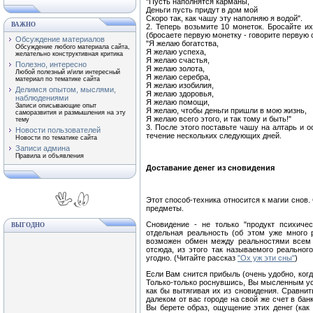
"Пусть наполнятся карманы,
Деньги пусть придут в дом мой
Скоро так, как чашу эту наполняю я водой".
ВАЖНО
2. Теперь возьмите 10 монеток. Бросайте их
(бросаете первую монетку - говорите первую ст
Обсуждение материалов
"Я желаю богатства,
Обсуждение любого материала сайта,
Я желаю успеха,
желательно конструктивная критика
Я желаю счастья,
Полезно, интересно
Я желаю золота,
Любой полезный и/или интересный
Я желаю серебра,
материал по тематике сайта
Я желаю изобилия,
Делимся опытом, мыслями,
Я желаю здоровья,
наблюдениями
Я желаю помощи,
Записи описывающие опыт
Я желаю, чтобы деньги пришли в мою жизнь,
саморазвития и размышления на эту
Я желаю всего этого, и так тому и быть!"
тему
3. После этого поставьте чашу на алтарь и о
Новости пользователей
течение нескольких следующих дней.
Новости по тематике сайта
Записи админа
Правила и объявления
Доставание денег из сновидения
Этот способ-техника относится к магии снов.
предметы.
Сновидение - не только "продукт психичес
ВЫГОДНО
отдельная реальность (об этом уже много р
возможен обмен между реальностями всем 
отсюда, из этого так называемого реальног
угодно. (Читайте рассказ
"Ох уж эти сны"
)
Если Вам снится прибыль (очень удобно, ког
Только-только роснувшись, Вы мысленным уси
как бы вытягивая их из сновидения. Сравнит
далеком от вас городе на свой же счет в бан
Вы берете образ, ощущение этих денег (как 