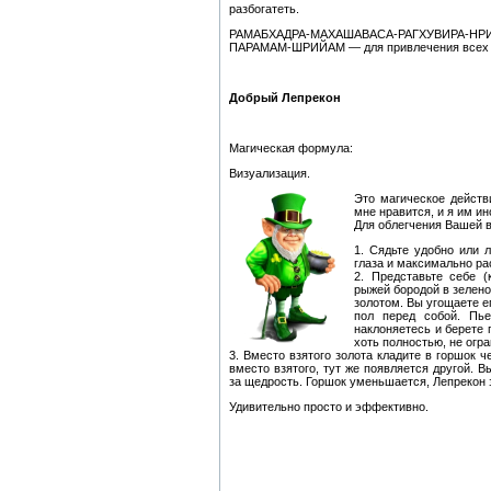
разбогатеть.
РАМАБХАДРА-МАХАШАВАСА-РАГХУВИРА-НР
ПАРАМАМ-ШРИЙАМ — для привлечения всех 
Добрый Лепрекон
Магическая формула:
Визуализация.
Это магическое действ
мне нравится, и я им и
Для облегчения Вашей в
1. Сядьте удобно или л
глаза и максимально ра
2. Представьте себе 
рыжей бородой в зеленой
золотом. Вы угощаете е
пол перед собой. Пь
наклоняетесь и берете 
хоть полностью, не огр
3. Вместо взятого золота кладите в горшок ч
вместо взятого, тут же появляется другой. 
за щедрость. Горшок уменьшается, Лепрекон з
Удивительно просто и эффективно.