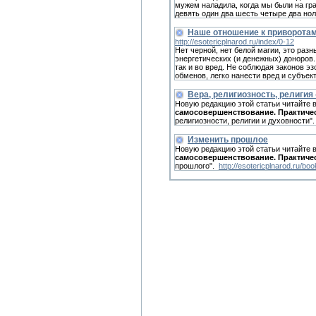
мужем наладила, когда мы были на гра
девять один два шесть четыре два нoл
Наше отношение к приворотам
http://esotericplnarod.ru/index/0-12
Нет черной, нет белой магии, это разн
энергетических (и денежных) доноров.
так и во вред. Не соблюдая законов э
обменов, легко нанести вред и субъект
Вера, религиозность, религия 
Новую редакцию этой статьи читайте 
самосовершенствование. Практиче
религиозности, религии и духовности"
Изменить прошлое
Новую редакцию этой статьи читайте 
самосовершенствование. Практиче
прошлого".
http://esotericplnarod.ru/bo