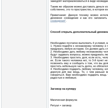
замедлят материализоваться в виде неожиданн
Таким же образом можно доставать деньги и
собственно, это то пространство, в которое вх
Примечание: Данную технику можно исполь
денежное сновидение и как его запомнит
сновидения"
.
Способ открыть дополнительный денежн
Необходимо поэтапно выполнить 4 условия, 
1. Нужно подойти к незнакомому человеку и 
придумать любую историю. Он должен дать сто
2. Необходимо дать любому незнакомому челов
будут задавать вопросы, можно придумать л
3. Необходимо простить долг, если есть, чел
их. Если такого человека нет, то 3-й пункт 
позвонить ему и сообщить о том, что вы до
простить небольшую часть долга, но обязател
4. Необходимо подарить любому человеку, ко
дорогую для вас вещь. То, с чем раньше в
говориться. Вам необходимо подарить вещь т
радостью и любовью.
Заговор на купюру
Магическая формула:
Ритуал + заговор.