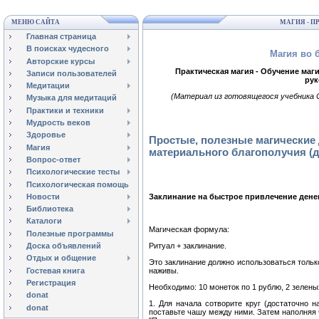
МЕНЮ САЙТА
МАГИЯ - 
Главная страница
В поисках чудесного
Магия во б
Авторские курсы
Практическая магия - Обучение маги
Записи пользователей
рук
Медитации
(Материал из готовящегося учебника 
Музыка для медитаций
Практики и техники
Мудрость веков
Здоровье
Простые, полезные магические 
Магия
материального благополучия (
Вопрос-ответ
Психологические тесты
Психологическая помощь
Новости
Заклинание на быстрое привлечение дене
Библиотека
Каталоги
Магическая формула:
Полезные программы
Ритуал + заклинание.
Доска объявлений
Отдых и общение
Это заклинание должно использоваться только
Гостевая книга
наживы.
Регистрация
Необходимо: 10 монеток по 1 рублю, 2 зелены
donat
1. Для начала сотворите круг (достаточно н
donat
поставьте чашу между ними. Затем наполняя 