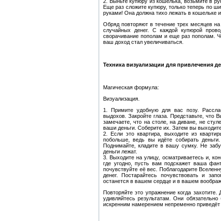
2. Выньте купюру из кошелька, возьмите в ру
Еще раз сложите купюру, только теперь по ш
руками! Она должна тихо лежать в кошельке и 
Обряд повторяют в течение трех месяцев на
случайных денег. С каждой купюрой прово
сворачивание пополам и еще раз пополам. Че
ваш доход стал увеличиваться.
Техника визуализации для привлечения де
Магическая формула:
Визуализация.
1. Примите удобную для вас позу. Рассла
выдохов. Закройте глаза. Представьте, что 
замечаете, что на столе, на диване, не стул
ваши деньги. Соберите их. Затем вы выходите
2. Если это квартира, выходите из квартир
побольше, ведь вы идёте собирать деньги.
Поднимайте, кладите в вашу сумку. Не забу
деньги лежат.
3. Выходите на улицу, осматриваетесь и, кон
где угодно, пусть вам подскажет ваша фант
почувствуйте её вес. Поблагодарите Вселенн
денег. Постарайтесь почувствовать и зап
останется в вашем сердце и в вашем вообра
Повторяйте это упражнение когда захотите.
удивляйтесь результатам. Они обязательно
искренним намерением непременно приведёт 