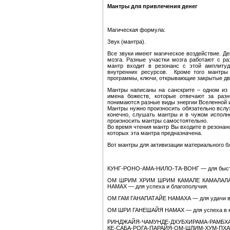
Мантры для привлечения денег
Магическая формула:
Звук (мантра).
Все звуки имеют магическое воздействие. Де
мозга. Разные участки мозга работают с ра
мантр входит в резонанс с этой амплитуд
внутренних ресурсов. Кроме того мантры
программы, ключи, открывающие закрытые дв
Мантры написаны на санскрите – одном из
имена божеств, которые отвечают за раз
понимаются разные виды энергии Вселенной и
Мантры нужно произносить обязательно вслу
конечно, слушать мантры и в чужом исполне
произносить мантры самостоятельно.
Во время чтения мантр Вы входите в резонан
которых эта мантра предназначена.
Вот мантры для активизации материального б
КУНГ-РОНО-АМА-НИЛО-ТА-ВОНГ — для быстро
ОМ ШРИМ ХРИМ ШРИМ КАМАЛЕ КАМАЛАЛ
НАМАХ — для успеха и благополучия.
ОМ ГАМ ГАНАПАТАЙЕ НАМАХА — для удачи в б
ОМ ШРИ ГАНЕШАЙЯ НАМАХ — для успеха в ко
РИНДЖАЙЯ-ЧАМУНДЕ-ДХУБХИРАМА-РАМБХА-
КЕ-САБА-РОГА-ПАРАЙЯ-ОМ-ШЛИМ-ХУМ-ПХ