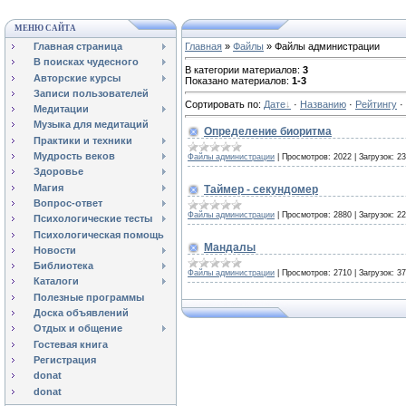
МЕНЮ САЙТА
Главная страница
Главная
»
Файлы
» Файлы администрации
В поисках чудесного
В категории материалов
:
3
Авторские курсы
Показано материалов
:
1-3
Записи пользователей
Сортировать по
:
Дате
·
Названию
·
Рейтингу
·
Медитации
Музыка для медитаций
Определение биоритма
Практики и техники
Мудрость веков
Файлы администрации
|
Просмотров:
2022
|
Загрузок:
23
Здоровье
Магия
Таймер - секундомер
Вопрос-ответ
Файлы администрации
|
Просмотров:
2880
|
Загрузок:
22
Психологические тесты
Психологическая помощь
Мандалы
Новости
Библиотека
Файлы администрации
|
Просмотров:
2710
|
Загрузок:
37
Каталоги
Полезные программы
Доска объявлений
Отдых и общение
Гостевая книга
Регистрация
donat
donat