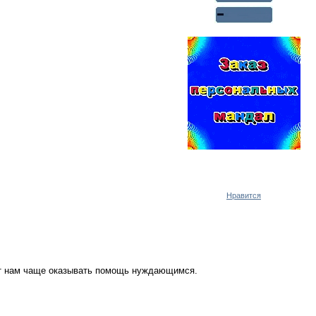
Реклама WMlink.ru
ОТ 7000 РУБЛЕЙ В ДЕНЬ
Нравится
ут нам чаще оказывать помощь нуждающимся.