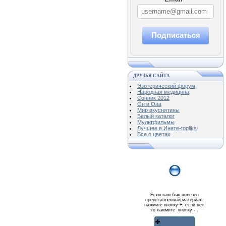
Подписаться
ДРУЗЬЯ САЙТА
Эзотерический форум
Народная медицина
Сонник 2012
Он и Она
Мир вкуснятины
Белый каталог
Мультфильмы
Лучшее в Инете-topliks
Все о цветах
Если вам был полезен
представленный материал,
нажмите кнопку
+
, если нет,
то нажмите кнопку
-
.
Реклама WMlink.ru
ОТ 7000 РУБЛЕЙ В ДЕНЬ
qiq.ucoz.com