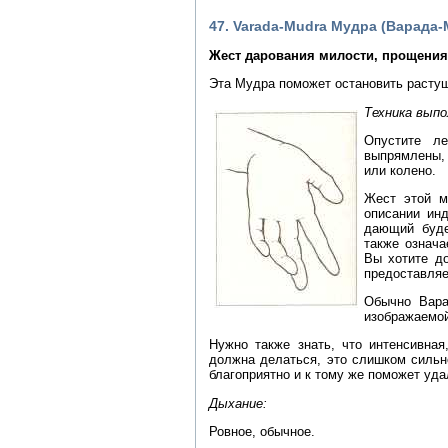
47. Varada-Mudra Мудра (Варада-
Жест дарования милости, прощения
Эта Мудра поможет остановить растущ
Техника выпо
Опустите л
выпрямлены,
или колено.
Жест этой м
описании ин
дающий буде
также означа
Вы хотите до
предоставляет
Обычно Вара
изображаемой
Нужно также знать, что интенсивная
должна делаться, это слишком сильн
благоприятно и к тому же поможет уда
Дыхание:
Ровное, обычное.