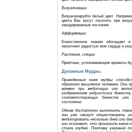
Визуализации:
Визуализируйте белый цвет. Наприме
цвета Вас могут посетить при визу
закодированные послания.
Аффирмации:
Божественное знание обогащает и
наполняет радостью мое сердце и ука
Растения, специи:
Приятные, успокаивающие ароматы бу
Духовные Мудры.
Приведенные ниже мудры способс
образного мышления человека. Они п
времен при медитации или моли
изображением индуистских божеств,
соответствующих божеств или 
состояние.
Одним достаточно выполнить такие 
они уже смогут почувствовать их
медитировать несколько дней или даж
они осознают, что произошли какие-
стала глубже. Поэтому указаний п