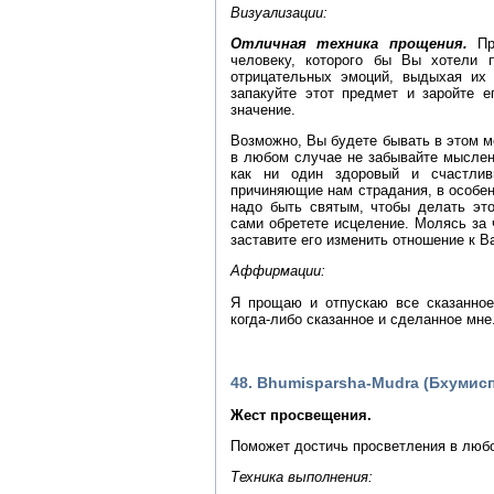
Визуализации:
Отличная техника прощения.
Пре
человеку, которого бы Вы хотели 
отрицательных эмоций, выдыхая их
запакуйте этот предмет и заройте е
значение.
Возможно, Вы будете бывать в этом м
в любом случае не забывайте мыслен
как ни один здоровый и счастлив
причиняющие нам страдания, в особе
надо быть святым, чтобы делать это
сами обретете исцеление. Молясь за 
заставите его изменить отношение к В
Аффирмации:
Я прощаю и отпускаю все сказанно
когда-либо сказанное и сделанное мне
48. Bhumisparsha-Mudra (Бхумис
Жест просвещения.
Поможет достичь просветления в люб
Техника выполнения: