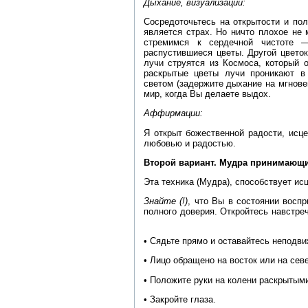
Дыхание, визуализации:
Сосредоточьтесь на открытости и по
является страх. Но ничто плохое не
стремимся к сердечной чистоте 
распустившиеся цветы. Другой цветок
лучи струятся из Космоса, который 
раскрытые цветы лучи проникают в
светом (задержите дыхание на мгновен
мир, когда Вы делаете выдох.
Аффирмации:
Я открыт божественной радости, исц
любовью и радостью.
Второй вариант. Мудра принимающи
Эта техника (Мудра), способствует ис
Знайте (!)
, что Вы в состоянии восп
полного доверия. Откройтесь навстре
• Сядьте прямо и оставайтесь неподв
• Лицо обращено на восток или на сев
• Положите руки на колени раскрытым
• Закройте глаза.