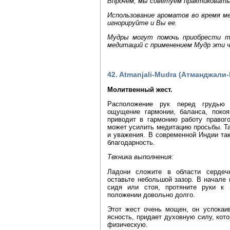
Впрочем, мы советуем практиковать 
Использование ароматов во время ме
игнорируйте и Вы ее.
Мудры могут помочь приобрести т
медитаций с применением Мудр эти
42. Atmanjali-Mudra (Атманджали
Молитвенный жест.
Расположение рук перед грудью с
ощущение гармонии, баланса, покоя
приводит в гармонию работу правого
может усилить медитацию просьбы. Т
и уважения. В современной Индии та
благодарность.
Техника выполнения:
Ладони сложите в области сердеч
оставьте небольшой зазор. В начале 
сидя или стоя, протяните руки к
положении довольно долго.
Этот жест очень мощен, он успокаи
ясность, придает духовную силу, кот
физическую.