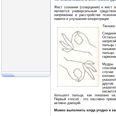
Жест сознания (созерцания) и жест 
являются универсальным средство
напряжении и расстройстве психиче
памяти и улучшения концентрации.
Техника
Соедини
Остальн
напряга
пальцы 
называ
пальцы 
гармонии
Мудры 
спосо
случае
кончи
указате
другом
указат
касаетс
большого пальца, как показано на
Первый способ - это пассивно прин
активно дающий.
Можно выполнять когда угодно и как