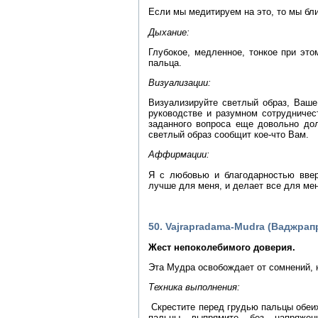
Если мы медитируем на это, то мы бл
Дыхание:
Глубокое, медленное, тонкое при это
пальца.
Визуализации:
Визуализируйте светлый образ, Ваше
руководстве и разумном сотрудничес
заданного вопроса еще довольно дол
светлый образ сообщит кое-что Вам.
Аффирмации:
Я с любовью и благодарностью ввер
лучше для меня, и делает все для ме
50. Vajrapradama-Mudra (Ваджра
Жест непоколебимого доверия.
Эта Мудра освобождает от сомнений,
Техника выполнения:
Скрестите перед грудью пальцы обеи
пальцы выпрямите без напряжени