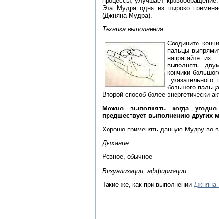
процессы, улучшает кровообращение.
Эта Мудра одна из широко применяе
(Джняна-Мудра).
Техника выполнения:
Соедините кончи
пальцы выпрямит
напрягайте их.
выполнять дву
кончики большог
указательного п
большого пальца,
Второй способ более энергетически ак
Можно выполнять когда угодно
предшествует выполнению других му
Хорошо применять данную Мудру во в
Дыхание:
Ровное, обычное.
Визуализации, аффирмации:
Такие же, как при выполнении
Джняна-