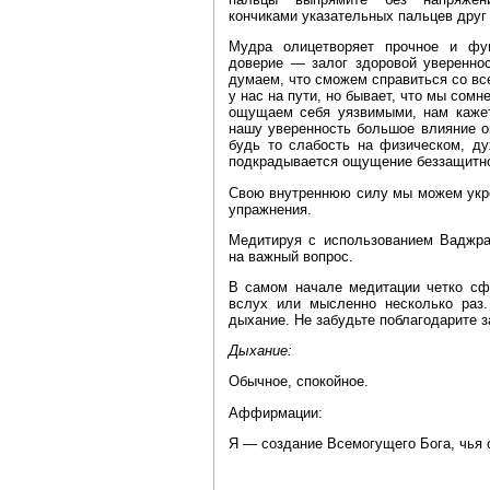
кончиками указательных пальцев друг 
Мудра олицетворяет прочное и фу
доверие — залог здоровой уверенно
думаем, что сможем справиться со все
у нас на пути, но бывает, что мы сомн
ощущаем себя уязвимыми, нам кажет
нашу уверенность большое влияние о
будь то слабость на физическом, ду
подкрадывается ощущение беззащитно
Свою внутреннюю силу мы можем укре
упражнения.
Медитируя с использованием Ваджра
на важный вопрос.
В самом начале медитации четко сфо
вслух или мысленно несколько раз.
дыхание. Не забудьте поблагодарите 
Дыхание:
Обычное, спокойное.
Аффирмации:
Я — создание Всемогущего Бога, чья 