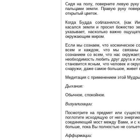
Сидя на полу, поверните левую руку
пальцами земли. Правую руку повер
открытый цветок.
Когда Будда соблазнялся, (как Ии
касался земли и просил божество з
указывает, насколько важно ощущат
окружающим миром.
Если мы сознаем, что космическое со
всем и каждом, что мы связаны
сознанием со всем, что нас окружает
необходимость любить друг друга и 
становится ясным, что человек и окру
снаружи, даже самое большое, живет 
Медитация с применением этой Мудры 
Дыхание:
Обычное, спокойное.
Визуализации:
Посмотрите на предмет или существо
поглотите исходящую от него энергию
соединяющий мост между Вами, и с к
больше, пока Вы полностью не сольете
Аффирмации: