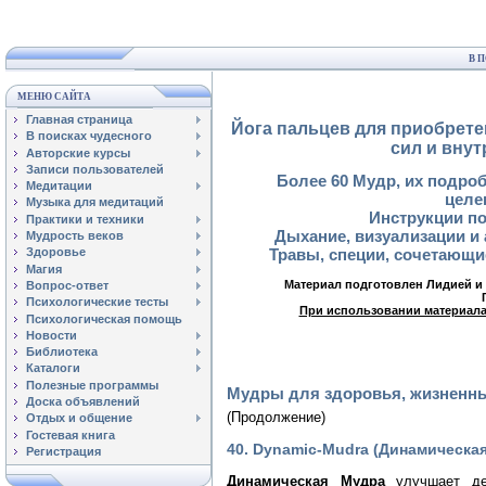
В 
МЕНЮ САЙТА
Главная страница
Йога пальцев для приобрете
В поисках чудесного
сил и внут
Авторские курсы
Записи пользователей
Более 60 Мудр, их подроб
Медитации
целе
Музыка для медитаций
Инструкции п
Практики и техники
Дыхание, визуализации и
Мудрость веков
Травы, специи, сочетающ
Здоровье
Магия
Материал подготовлен Лидией и 
Вопрос-ответ
Психологические тесты
При использовании материала 
Психологическая помощь
Новости
Библиотека
Каталоги
Полезные программы
Мудры для здоровья, жизненны
Доска объявлений
(Продолжение)
Отдых и общение
Гостевая книга
40. Dynamic-Mudra (Динамическа
Регистрация
Динамическая Мудра
улучшает дея