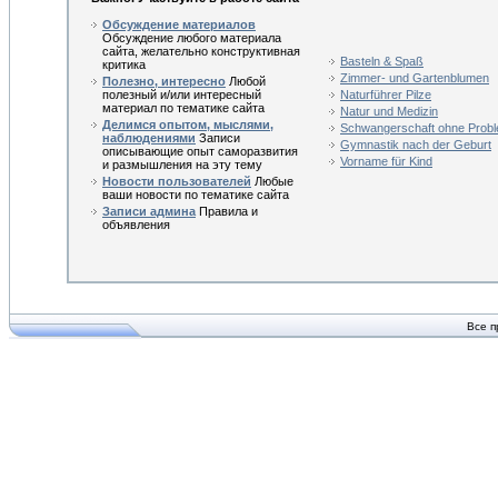
Обсуждение материалов
Обсуждение любого материала
сайта, желательно конструктивная
Basteln & Spaß
критика
Zimmer- und Gartenblumen
Полезно, интересно
Любой
полезный и/или интересный
Naturführer Pilze
материал по тематике сайта
Natur und Medizin
Делимся опытом, мыслями,
Schwangerschaft ohne Prob
наблюдениями
Записи
Gymnastik nach der Geburt
описывающие опыт саморазвития
Vorname für Kind
и размышления на эту тему
Новости пользователей
Любые
ваши новости по тематике сайта
Записи админа
Правила и
объявления
Все п