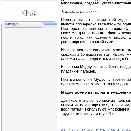
напряжение, создает чувство внутренн
Техника выполнения:
Пальцы при выполнении этой мудры 
выдохе поочередно касайтесь то одн
ВЫГОДНО
При вдохе распрямляйте пальцы. Одн
ниже мантры по слогам. Начать лучш
после того, как сделали выдох.
равномерными и спокойными.
На слог «са-а-а» соедините указател
средний и большой пальцы; на слог «
слог «ма-а-а» соедините мизинец и бо
Выполняя Мудру во второй раз, соеди
пластинки пальцев.
При выполнении Мудры в третий ра
одновременно с этим его кончик долже
Мудру можно выполнять ежедневно о
Дети часто играют со своими пальчи
сгибая их или выпрямляя, в зависимо
воспитатели используют упражнения 
трудности с речью и в учебе.
41. Jnana-Mudra & Chin-Mudra (