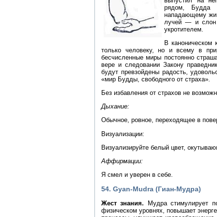
выпустил на не
рядом, Будда 
нападающему жив
лучей — и слон 
укротителем.
В каноническом 
только человеку, но и всему в пр
бесчисленные миры постоянно страша
вере и следовании Закону праведник
будут превзойдены радость, удовольс
«мир Будды, свободного от страха».
Без избавления от страхов не возможн
Дыхание:
Обычное, ровное, переходящее в пове
Визуализации:
Визуализируйте белый цвет, окутываю
Аффирмации:
Я смел и уверен в себе.
54. Gyan-Mudra (Гиан-Мудра)
Жест знания.
Мудра стимулирует по
физическом уровнях, повышает энерге