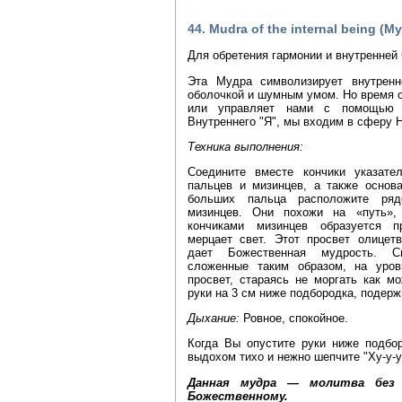
44. Mudra of the internal being (
Для обретения гармонии и внутренней 
Эта Мудра символизирует внутренн
оболочкой и шумным умом. Но время о
или управляет нами с помощью т
Внутреннего "Я", мы входим в сферу 
Техника выполнения:
Соедините вместе кончики указате
пальцев и мизинцев, а также основ
больших пальца расположите ряд
мизинцев. Они похожи на «путь»,
кончиками мизинцев образуется пр
мерцает свет. Этот просвет олицет
дает Божественная мудрость. С
сложенные таким образом, на уров
просвет, стараясь не моргать как м
руки на 3 см ниже подбородка, подерж
Дыхание:
Ровное, спокойное.
Когда Вы опустите руки ниже подбо
выдохом тихо и нежно шепчите "Ху-у-у
Данная мудра — молитва без с
Божественному.