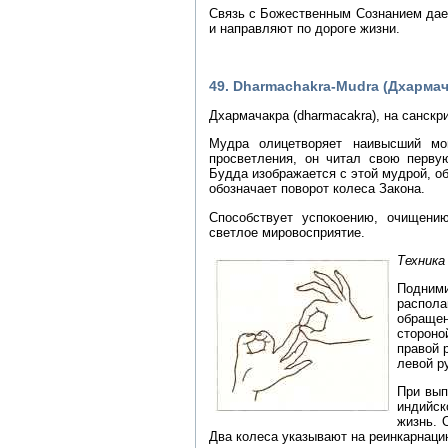
Связь с Божественным Сознанием дае
и направляют по дороге жизни.
49. Dharmachakra-Mudra (Дхарма
Дхармачакра (dharmacakra), на санскр
Мудра олицетворяет наивысший мо
просветления, он читал свою перву
Будда изображается с этой мудрой, о
обозначает поворот колеса Закона.
Способствует успокоению, очищению
светлое мировосприятие.
Техника
Подними
распол
обраще
стороно
правой 
левой р
При вып
индийск
жизнь. 
Два колеса указывают на реинкарнаци