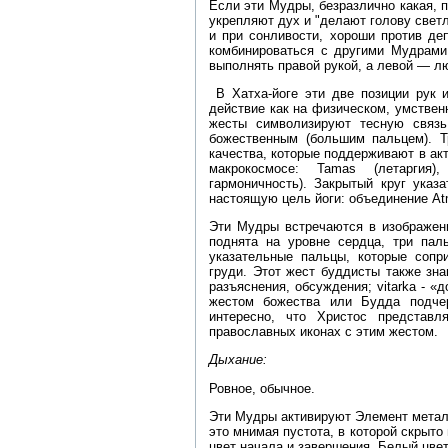
Если эти Мудры, безразлично какая, 
укрепляют дух и "делают голову светл
и при сонливости, хороши против де
комбинироваться с другими Мудрами 
выполнять правой рукой, а левой — 
В Хатха-йоге эти две позиции рук и
действие как на физическом, умствен
жесты символизируют тесную связь 
божественным (большим пальцем). Т
качества, которые поддерживают в ак
макрокосмосе: Tamas (летаргия),
гармоничность). Закрытый круг указ
настоящую цель йоги: объединение At
Эти Мудры встречаются в изображени
поднята на уровне сердца, три па
указательные пальцы, которые сопр
груди. Этот жест буддисты также зна
разъяснения, обсуждения; vitarka - «
жестом божества или Будда подче
интересно, что Христос представл
православных иконах с этим жестом.
Дыхание:
Ровное, обычное.
Эти Мудры активируют Элемент металл
это мнимая пустота, в которой скрыто
цвет начала и завершения. Белый цвет