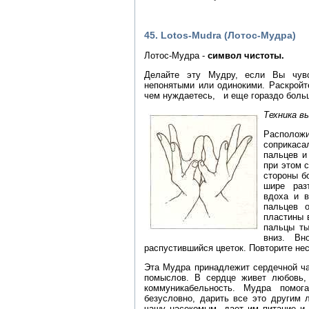
45. Lotos-Mudra (Лотос-Мудра)
Лотос-Мудра -
символ чистоты.
Делайте эту Мудру, если Вы чувс
непонятыми или одинокими. Раскройт
чем нуждаетесь, и еще гораздо боль
Техника в
Расположи
соприкас
пальцев и
при этом 
стороны б
шире раз
вдоха и в
пальцев о
пластины 
пальцы ты
вниз. В
распустившийся цветок. Повторите нес
Эта Мудра принадлежит сердечной ча
помыслов. В сердце живет любовь,
коммуникабельность. Мудра помог
безусловно, дарить все это другим 
чашу насекомым, дает им питание и 