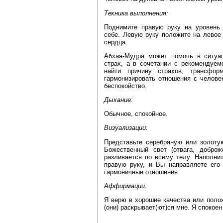
Техника выполнения:
Поднимите правую руку на уровень 
себе. Левую руку положите на левое 
сердца.
Абхая-Мудра может помочь в ситуац
страх, а в сочетании с рекомендуем
найти причину страхов, трансфор
гармонизировать отношения с челове
беспокойство.
Дыхание:
Обычное, спокойное.
Визуализации:
Представьте серебряную или золоту
Божественный свет (отвага, доброж
разливается по всему телу. Наполни
правую руку, и Вы направляете его 
гармоничные отношения.
Аффирмации:
Я верю в хорошие качества или полож
(они) раскрывает(ют)ся мне. Я спокоен