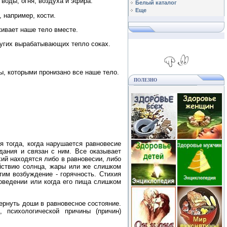
воды, огня, воздуха и эфира.
Белый каталог
Еще
 например, кости.
живает наше тело вместе.
ругих вырабатывающих тепло соках.
ы, которыми пронизано все наше тело.
ПОЛЕЗНО
 тогда, когда нарушается равновесие
ания и связан с ним. Все оказывает
хий находятся либо в равновесии, либо
ействию солнца, жары или же слишком
тим возбуждение - горячность. Стихия
поведении или когда его пища слишком
ернуть доши в равновесное состояние.
 психологической причины (причин)