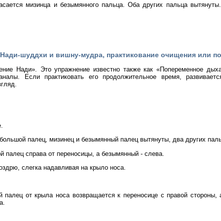
асается мизинца и безымянного пальца. Оба других пальца вытянуты
a (Нади-шуддхи и вишну-мудра, практикование очищения или п
ение Нади». Это упражнение известно также как «Попеременное дыха
аналы. Если практиковать его продолжительное время, развиваетс
згляд.
.
большой палец, мизинец и безымянный палец вытянуты, два других паль
й палец справа от переносицы, а безымянный - слева.
здрю, слегка надавливая на крыло носа.
й палец от крыла носа возвращается к переносице с правой стороны,
а.