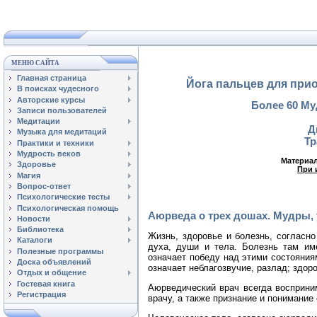
МЕНЮ САЙТА
Главная страница
Йога пальцев для прио
В поисках чудесного
Авторские курсы
Более 60 Му
Записи пользователей
Медитации
Д
Музыка для медитаций
Тр
Практики и техники
Мудрость веков
Материал
Здоровье
При 
Магия
Вопрос-ответ
Психологические тесты
Психологическая помощь
Аюрведа о трех дошах. Мудры
Новости
Библиотека
Жизнь, здоровье и болезнь, согласно
Каталоги
духа, души и тела. Болезнь там им
Полезные программы
означает победу над этими состояния
Доска объявлений
означает неблагозвучие, разлад; здор
Отдых и общение
Гостевая книга
Аюрведический врач всегда восприни
Регистрация
врачу, а также признание и понимани