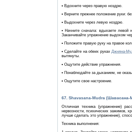
• Вдохните через правую ноздрю.
• Верните прежнее положение руки: б
• Выдохните через левую ноздрю.
• Начните сначала: вдыхаете левой 
Заканчивайте упражнение выдохом че
• Положите правую руку на правое кол
• Сделайте на обеих руках
Джняна-Му
вытянуты.
• Ощутите действие упражнения.
• Понаблюдайте за дыханием, не оказы
• Ощутите свое настроение.
67. Shavasana-Mudra (Шавасана-
Отличная техника (упражнение) ра
нервозности, психических зажимов, хр
лучше сделать это упражнение), спос
Техника выполнения: