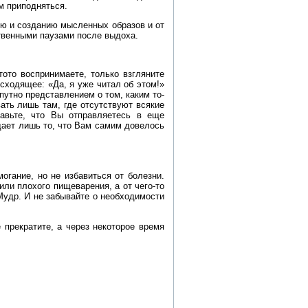
м приподняться.
нию и созданию мысленных образов и от
ственными паузами после выдоха.
ото воспринимаете, только взгляните
сходящее: «Да, я уже читал об этом!»
путно представлением о том, каким то-
ать лишь там, где отсутствуют всякие
авьте, что Вы отправляетесь в еще
дает лишь то, что Вам самим довелось
гание, но не избавиться от болезни.
или плохого пищеварения, а от чего-то
Мудр. И не забывайте о необходимости
прекратите, а через некоторое время