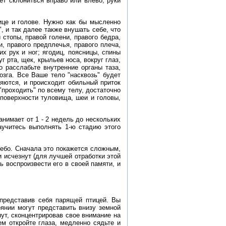
жет склониться вправо или влево, руки
ице и голове. Нужно как бы мысленно
 и так далее также внушать себе, что
 стопы, правой голени, правого бедра,
и, правого предплечья, правого плеча,
их рук и ног; ягодиц, поясницы, спины
г рта, щек, крыльев носа, вокруг глаз,
 расслабьте внутренние органы таза,
озга. Все Ваше тело "насквозь" будет
ряются, и происходит обильный приток
"проходить" по всему телу, достаточно
 поверхности туловища, шеи и головы,
анимает от 1 - 2 недель до нескольких
аучитесь выполнять 1-ю стадию этого
 небо. Сначала это покажется сложным,
и исчезнут (для лучшей отработки этой
ь воспроизвести его в своей памяти, и
 представив себя парящей птицей. Вы
оянии могут представить внизу земной
нут, сконцентрировав свое внимание на
ем откройте глаза, медленно сядьте и