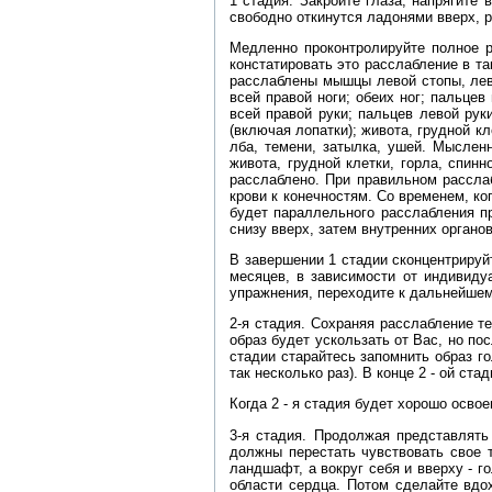
1 стадия. Закройте глаза, напрягите 
свободно откинутся ладонями вверх, ра
Медленно проконтролируйте полное р
констатировать это расслабление в т
расслаблены мышцы левой стопы, левой
всей правой ноги; обеих ног; пальцев
всей правой руки; пальцев левой руки
(включая лопатки); живота, грудной кл
лба, темени, затылка, ушей. Мыслен
живота, грудной клетки, горла, спин
расслаблено. При правильном расслаб
крови к конечностям. Со временем, ко
будет параллельного расслабления пр
снизу вверх, затем внутренних органов
В завершении 1 стадии сконцентрируйт
месяцев, в зависимости от индивиду
упражнения, переходите к дальнейшем
2-я стадия. Сохраняя расслабление те
образ будет ускользать от Вас, но по
стадии старайтесь запомнить образ го
так несколько раз). В конце 2 - ой ст
Когда 2 - я стадия будет хорошо освое
3-я стадия. Продолжая представлять
должны перестать чувствовать свое т
ландшафт, а вокруг себя и вверху - г
области сердца. Потом сделайте вдох