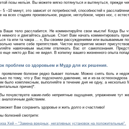
 этой позы нельзя. Вы можете мягко потянуться и вытянуться, прежде че
– 5 –10 минут, это зависит от потребностей, способностей к расслабле
на всех стадиях произвольное, редкое, неглубокое, через нос, с есте
да Ваше тело расслабится. Не комментируйте свои мысли! Когда Вы чт
м немного и двигайтесь дальше. Стоит Вам начать комментировать прои
ься та или та чакра ... », Вы своими рассуждениями или вызываемым по
евольно чините себе препятствия. Чистое восприятие может присутствов
оляйте навязчивым мыслям отвлекать Вас от самопознания. Предст
то еще никто до Вас не видел. В копилку вашего жизненного опыта попа
к проблем со здоровьем и Мудр для их решения.
 проявление болезни редко бывает полным. Можно снять боль и недомо
ько по тому, что у Вас подскочило давление, не и из-за остеохондроза 
изм было комплексным, выполняйте в течение дня не одну, а несколько 
ентальных причин)*.
Вы почувствуете какие-либо неприятные ощущения, упражнение тут же 
с аналогичным действием.
поможет Вам сохранить здоровье и жить долго и счастливо!
ны болезней смотрите:
иза Хей – "Замена вредных, негативных установок на положительные".