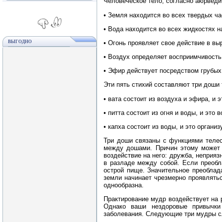
Человеческое тело, согласно аюрведич
• Земля находится во всех твердых ча
• Вода находится во всех жидкостях н
• Огонь проявляет свое действие в в
ВЫГОДНО
• Воздух определяет восприимчивость
• Эфир действует посредством грубых
Эти пять стихий составляют три доши т
• вата состоит из воздуха и эфира, и
• питта состоит из огня и воды, и эт
• капха состоит из воды, и это орган
Три доши связаны с функциями телес
между дошами. Причин этому может 
воздействие на него: дружба, неприяз
в разладе между собой. Если преобл
острой пище. Значительное преоблада
земли начинает чрезмерно проявлятьс
однообразна.
Практирование мудр воздействует на 
Однако ваши нездоровые привычки 
заболевания. Следующие три мудры с