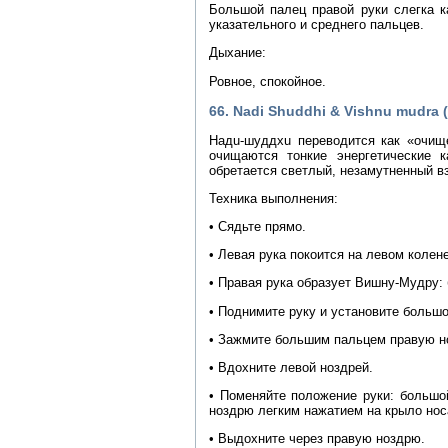
Большой палец правой руки слегка к
указательного и среднего пальцев.
Дыхание:
Ровное, спокойное.
66. Nadi Shuddhi & Vishnu mudr
Надu-шуддхu переводится как «очищ
очищаются тонкие энергетические к
обретается светлый, незамутненный в
Техника выполнения:
• Сядьте прямо.
• Левая рука покоится на левом колене
• Правая рука образует Вишну-Мудру: 
• Поднимите руку и установите большо
• Зажмите большим пальцем правую но
• Вдохните левой ноздрей.
• Поменяйте положение руки: большо
ноздрю легким нажатием на крыло нос
• Выдохните через правую ноздрю.