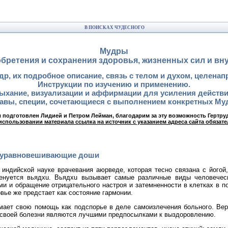
В ПОИСКАХ ЧУДЕСНОГО
Мудры
бретения и сохранения здоровья, жизненных сил и вн
др, их подробное описание, связь с телом и духом, целенап
Инструкции по изучению и применению.
ыхание, визуализации и аффирмации для усиления действи
авы, специи, сочетающиеся с выполнением конкретных Му
 подготовлен Лидией и Петром Лейман, благодарим за эту возможность Гертру
использовании материала ссылка на источник с указанием адреса сайта обязате
, уравновешивающие доши
 индийской науке врачевания аюрведе, которая тесно связана с його
енуется вьядхu. Вьядхu вызывает самые различные виды человеческ
ми и обращение отрицательного настроя и затемненности в клетках в п
овье же предстает как состояние гармонии.
мает свою помощь как подспорье в деле самоизлечения больного. Вера
е своей болезни являются лучшими предпосылками к выздоровлению.