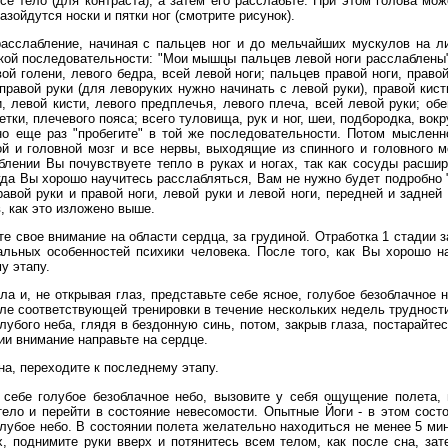
все тело (для контраста), а затем его расслабьте. При этом голова мо
зойдутся носки и пятки ног (смотрите рисунок).
асслабление, начиная с пальцев ног и до мельчайших мускулов на л
акой последовательности: "Мои мышцы пальцев левой ноги расслаблены",
 голени, левого бедра, всей левой ноги; пальцев правой ноги, правой
 правой руки (для леворуких нужно начинать с левой руки), правой кист
, левой кисти, левого предплечья, левого плеча, всей левой руки; обе
етки, плечевого пояса; всего туловища, рук и ног, шеи, подбородка, вокру
но еще раз "пробегите" в той же последовательности. Потом мысленно
ной и головной мозг и все нервы, выходящие из спинного и головного м
лении Вы почувствуете тепло в руках и ногах, так как сосуды расши
гда Вы хорошо научитесь расслабляться, Вам не нужно будет подробно 
авой руки и правой ноги, левой руки и левой ноги, передней и задней
, как это изложено выше.
е свое внимание на области сердца, за грудиной. Отработка 1 стадии з
альных особенностей психики человека. После того, как Вы хорошо н
у этапу.
ла и, не открывая глаз, представьте себе ясное, голубое безоблачное
сле соответствующей тренировки в течение нескольких недель трудност
лубого неба, глядя в бездонную синь, потом, закрыв глаза, постарайтес
адии внимание направьте на сердце.
на, переходите к последнему этапу.
 себе голубое безоблачное небо, вызовите у себя ощущение полета,
ело и перейти в состояние невесомости. Опытные Йоги - в этом сост
олубое небо. В состоянии полета желательно находиться не менее 5 ми
, поднимите руки вверх и потянитесь всем телом, как после сна, зат