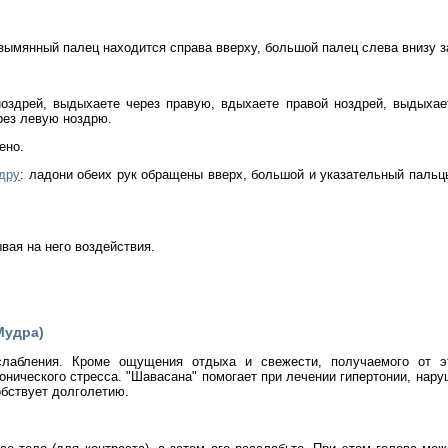
езымянный палец находится справа вверху, большой палец слева внизу 
ноздрей, выдыхаете через правую, вдыхаете правой ноздрей, выдыхает
рез левую ноздрю.
ено.
дру
: ладони обеих рук обращены вверх, большой и указательный пальц
вая на него воздействия.
Мудра)
сслабления. Кроме ощущения отдыха и свежести, получаемого от э
онического стресса. "Шавасана" помогает при лечении гипертонии, нару
обствует долголетию.