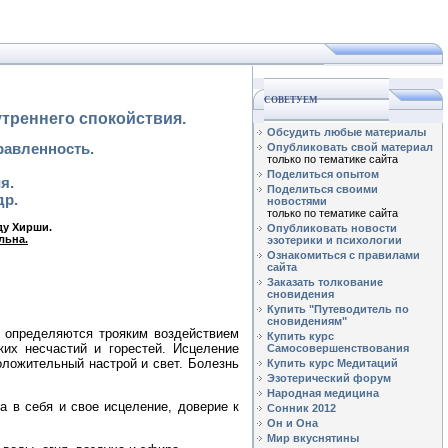
СОВЕТУЕМ
утреннего спокойствия.
Обсудить любые материалы
равленность.
Опубликовать свой материал
только по тематике сайта
Поделиться опытом
я.
Поделиться своими
др.
новостями
только по тематике сайта
ду Хирши.
Опубликовать новости
льна.
эзотерики и психологии
Ознакомиться с правилами
сайта
Заказать толкование
сновидения
Купить "Путеводитель по
сновидениям"
й, определяются трояким воздействием
Купить курс
их несчастий и горестей. Исцеление
Самосовершенствования
оложительный настрой и свет. Болезнь
Купить курс Медитаций
Эзотерический форум
Народная медицина
 в себя и свое исцеление, доверие к
Сонник 2012
Он и Она
Мир вкуснятины