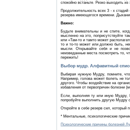
спокойно встаньте. Резко выходить из
Продолжительность всех 3 - х стадий 
резерва имеющегося времени. Дыхание 
Важно:
Будьте внимательны и не спите, ког
мысленно на это, поприсутствуйте та
или «Там-то и тамто может располагат
то и то-то может или должно быть, н
мысли. Открывайте себя и не позв
неизведанные места посмотреть то, ч
пережить!
Выбор мудр. Алфавитный списо
Выбирая нужную Мудру, помните, что
Например, голова может болеть не тол
другого. Чтобы воздействие на орган
избавления от первопричин болезни (м
Если, выполняя ту или иную Мудру, 
попробуйте выполнить другую Мудру 
Откройте в себе резерв сил, который 
* Ментальные, психологические причи
Психологические причины болезней Лу