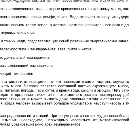
еской медицине, состоит из пяти первоэлементов, иначе стихий: земли, 
стях человеческого тела, которые прикреплены к конкретному месту, как,
ашего организма: крови, лимфе, слизи. Вода отвечает за силу, что удер
ырабатываемом телом тепле, в деятельности пищеварительного сока и д
 нервных окончаний.
 и тонких нади, представляющих собой различные энергетические канал
елесного типа и темперамента: вата, питта и капха:
 это деятельный темперамент;
о воспламеняющий темперамент;
изующий темперамент.
ных соков и относящимися к ним нервными токами. Болезнь случается
быть много. Человек является составной частью окружающего мирозд
нь, питание, погода, часы суток и время года, мысли и эмоции. Пять сти
адает в организме стихия огня - это можно отнести к чрезмерному д
ние стихии огня может вызвать даже злобный взгляд и связанное с э
я, когда человек выказывает большое упрямство и неуступчивость в 
распределение пяти стихий. При регулярных занятиях мудра способна в
изменить необходимо, необходимо избавиться от метафизической,
лужат уравновешиванию трех темпераментов.