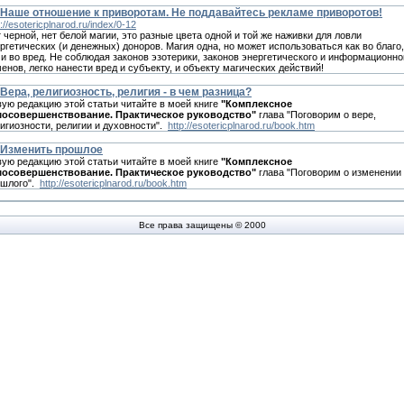
Наше отношение к приворотам. Не поддавайтесь рекламе приворотов!
p://esotericplnarod.ru/index/0-12
 черной, нет белой магии, это разные цвета одной и той же наживки для ловли
ргетических (и денежных) доноров. Магия одна, но может использоваться как во благо,
 и во вред. Не соблюдая законов эзотерики, законов энергетического и информационно
енов, легко нанести вред и субъекту, и объекту магических действий!
Вера, религиозность, религия - в чем разница?
ую редакцию этой статьи читайте в моей книге
"Комплексное
мосовершенствование. Практическое руководство"
глава "Поговорим о вере,
игиозности, религии и духовности".
http://esotericplnarod.ru/book.htm
Изменить прошлое
ую редакцию этой статьи читайте в моей книге
"Комплексное
мосовершенствование. Практическое руководство"
глава "Поговорим о изменении
ошлого".
http://esotericplnarod.ru/book.htm
Все права защищены © 2000