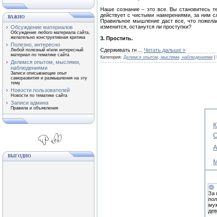
Наше сознание – это все. Вы становитесь т
действует с чистыми намерениями, за ним сл
ВАЖНО
Правильное мышление даст все, что пожелае
изменится, останутся ли проступки?
Обсуждение материалов
Обсуждение любого материала сайта,
желательно конструктивная критика
3. Простить.
Полезно, интересно
Сдерживать гн
...
Читать дальше »
Любой полезный и/или интересный
материал по тематике сайта
Категория:
Делимся опытом, мыслями, наблюдениями
|
Делимся опытом, мыслями,
наблюдениями
Записи описывающие опыт
саморазвития и размышления на эту
тему
Новости пользователей
Новости по тематике сайта
Записи админа
Правила и объявления
К
С
А
ВЫГОДНО
М
За 
пол
муж
дев