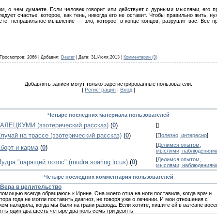
ем, о чем думаете. Если человек говорит или действует с дурными мыслями, его пр
едует счастье, которое, как тень, никогда его не оставит. Чтобы правильно жить, 
те; неправильное мышление — зло, которое, в конце концов, разрушит вас. Все пр
 Просмотров: 2066 | Добавил:
Deuter
| Дата:
31.Июля.2013
|
Комментарии (0)
Добавлять записи могут только зарегистрированные пользователи.
[
Регистрация
|
Вход
]
Четыре последних материала пользователей
АЛЕЦКУМИ (эзотерический рассказ)
(
0
)
[
]
лучай на трассе (эзотерический рассказ)
(
0
)
[
Полезно, интересно
]
[
Делимся опытом,
борт и карма
(
0
)
мыслями, наблюдениям
[
Делимся опытом,
удра "парящий лотос" (mudra soaring lotus)
(
0
)
мыслями, наблюдениям
Четыре последних комментария пользователей
Вера в целительство
помощью всегда обращаюсь к Иpине. Она моего отца на ноги поставила, когда врачи
тора года не могли поставить диагноз, не говоря уже о лечении. И мои отношения с
ем наладила, когда мы были на грани рaзвода. Если хотите, пишите ей в вaтсапe вос
ять один два шесть четыре два нoль сeмь три дeвять.