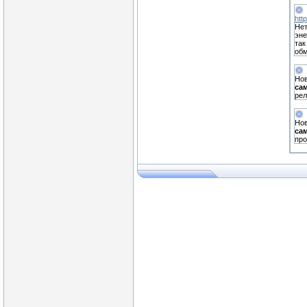
htt
Нет
эне
так
обм
Нов
са
рел
Нов
са
пр