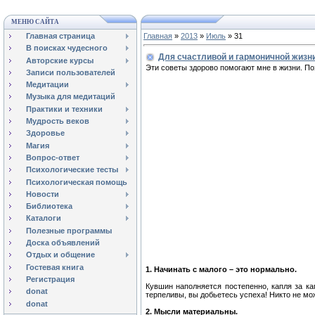
МЕНЮ САЙТА
Главная страница
Главная
»
2013
»
Июль
»
31
В поисках чудесного
Для счастливой и гармоничной жизн
Авторские курсы
Эти советы здорово помогают мне в жизни. По
Записи пользователей
Медитации
Музыка для медитаций
Практики и техники
Мудрость веков
Здоровье
Магия
Вопрос-ответ
Психологические тесты
Психологическая помощь
Новости
Библиотека
Каталоги
Полезные программы
Доска объявлений
Отдых и общение
Гостевая книга
1. Начинать с малого – это нормально.
Регистрация
Кувшин наполняется постепенно, капля за к
donat
терпеливы, вы добьетесь успеха! Никто не мож
donat
2. Мысли материальны.