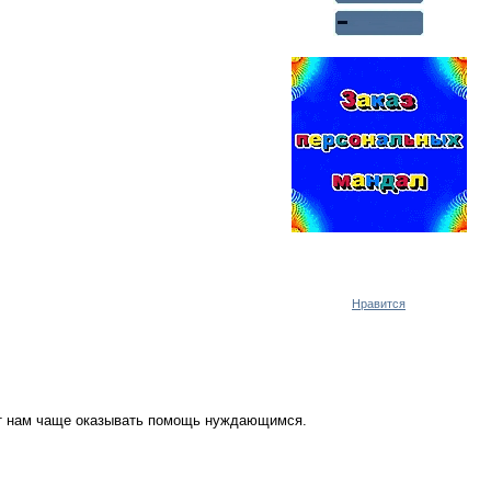
Реклама WMlink.ru
ОТ 7000 РУБЛЕЙ В ДЕНЬ
Нравится
ут нам чаще оказывать помощь нуждающимся.