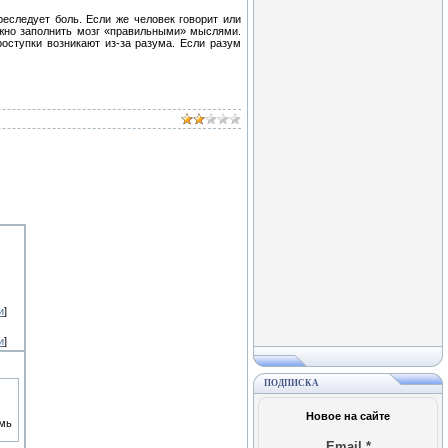
еследует боль. Если же человек говорит или
нужно заполнить мозг «правильными» мыслями.
оступки возникают из-за разума. Если разум
и
]
и
]
ПОДПИСКА
Новое на сайте
емь
Email
*