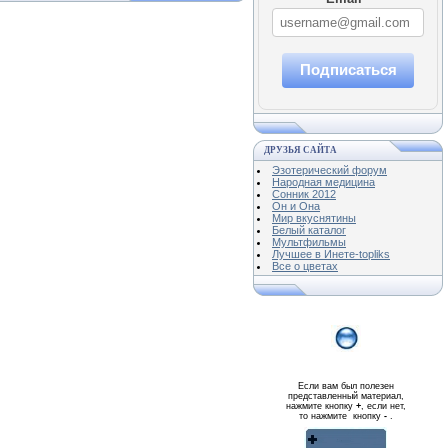
Подписаться
ДРУЗЬЯ САЙТА
Эзотерический форум
Народная медицина
Сонник 2012
Он и Она
Мир вкуснятины
Белый каталог
Мультфильмы
Лучшее в Инете-topliks
Все о цветах
Если вам был полезен
представленный материал,
нажмите кнопку
+
, если нет,
то нажмите кнопку
-
.
Реклама WMlink.ru
ОТ 7000 РУБЛЕЙ В ДЕНЬ
qiq.ucoz.com