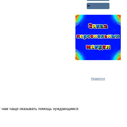
Реклама WMlink.ru
ОТ 7000 РУБЛЕЙ В ДЕНЬ
Нравится
ут нам чаще оказывать помощь нуждающимся.