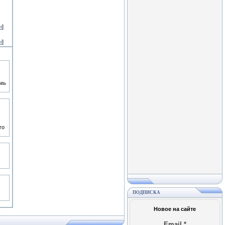
и
]
и
]
емь
го
ПОДПИСКА
Новое на сайте
Email
*