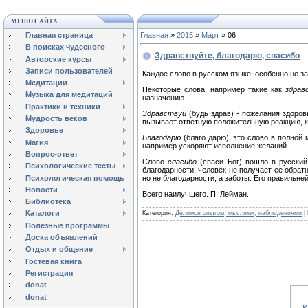
МЕНЮ САЙТА
Главная страница
Главная
»
2015
»
Март
»
06
В поисках чудесного
Здравствуйте, благодарю, спасибо
Авторские курсы
Записи пользователей
Каждое слово в русском языке, особенно не 
Медитации
Некоторые слова, например такие как
здрав
Музыка для медитаций
назначению.
Практики и техники
Здравствуй
(будь здрав) - пожелания здоро
Мудрость веков
вызывает ответную положительную реакцию, 
Здоровье
Благодарю
(благо дарю), это слово в полной 
Магия
например ускоряют исполнение желаний.
Вопрос-ответ
Слово
спасибо
(спаси Бог) вошло в русский
Психологические тесты
благодарности, человек не получает ее обра
Психологическая помощь
но не благодарности, а заботы. Его правильне
Новости
Всего наилучшего. П. Лейман.
Библиотека
Каталоги
Категория:
Делимся опытом, мыслями, наблюдениями
|
Полезные программы
Доска объявлений
Отдых и общение
Гостевая книга
Регистрация
donat
donat