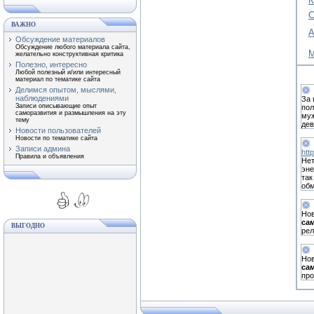
К
С
ВАЖНО
А
Обсуждение материалов
Обсуждение любого материала сайта,
М
желательно конструктивная критика
Полезно, интересно
Любой полезный и/или интересный
материал по тематике сайта
Делимся опытом, мыслями,
наблюдениями
За 
Записи описывающие опыт
пол
саморазвития и размышления на эту
муж
тему
дев
Новости пользователей
Новости по тематике сайта
Записи админа
htt
Правила и объявления
Нет
эне
так
обм
Нов
са
ВЫГОДНО
рел
Нов
са
пр