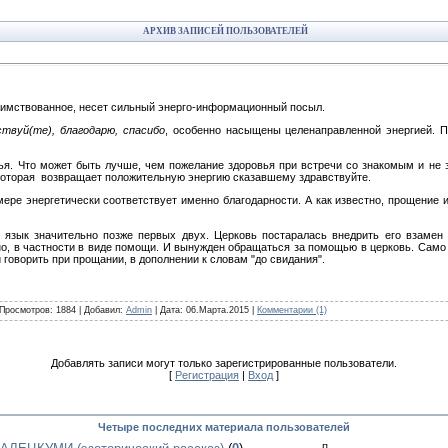
АРХИВ ЗАПИСЕЙ ПОЛЬЗОВАТЕЛЕЙ
заимствованное, несет сильный энерго-информационный посыл.
ствуй(те), благодарю, спасибо
, особенно насыщены целенаправленной энергией. 
вья. Что может быть лучше, чем пожелание здоровья при встречи со знакомым и не
которая возвращает положительную энергию сказавшему здравствуйте.
мере энергетически соответствует именно благодарности. А как известно, прощение 
 язык значительно позже первых двух. Церковь постаралась внедрить его взамен
тно, в частности в виде помощи. И вынужден обращаться за помощью в церковь. Само
й говорить при прощании, в дополнении к словам "до свидания".
 Просмотров: 1884 | Добавил:
Admin
| Дата:
06.Марта.2015
|
Комментарии (1)
Добавлять записи могут только зарегистрированные пользователи.
[
Регистрация
|
Вход
]
Четыре последних материала пользователей