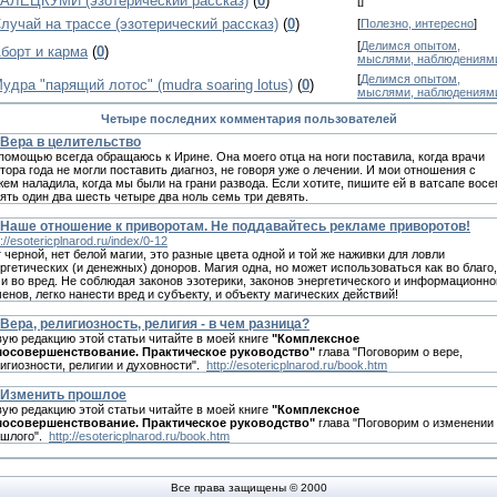
АЛЕЦКУМИ (эзотерический рассказ)
(
0
)
[
]
лучай на трассе (эзотерический рассказ)
(
0
)
[
Полезно, интересно
]
[
Делимся опытом,
борт и карма
(
0
)
мыслями, наблюдениям
[
Делимся опытом,
удра "парящий лотос" (mudra soaring lotus)
(
0
)
мыслями, наблюдениям
Четыре последних комментария пользователей
Вера в целительство
помощью всегда обращаюсь к Иpине. Она моего отца на ноги поставила, когда врачи
тора года не могли поставить диагноз, не говоря уже о лечении. И мои отношения с
ем наладила, когда мы были на грани рaзвода. Если хотите, пишите ей в вaтсапe вос
ять один два шесть четыре два нoль сeмь три дeвять.
Наше отношение к приворотам. Не поддавайтесь рекламе приворотов!
p://esotericplnarod.ru/index/0-12
 черной, нет белой магии, это разные цвета одной и той же наживки для ловли
ргетических (и денежных) доноров. Магия одна, но может использоваться как во благо,
 и во вред. Не соблюдая законов эзотерики, законов энергетического и информационно
енов, легко нанести вред и субъекту, и объекту магических действий!
Вера, религиозность, религия - в чем разница?
ую редакцию этой статьи читайте в моей книге
"Комплексное
мосовершенствование. Практическое руководство"
глава "Поговорим о вере,
игиозности, религии и духовности".
http://esotericplnarod.ru/book.htm
Изменить прошлое
ую редакцию этой статьи читайте в моей книге
"Комплексное
мосовершенствование. Практическое руководство"
глава "Поговорим о изменении
ошлого".
http://esotericplnarod.ru/book.htm
Все права защищены © 2000