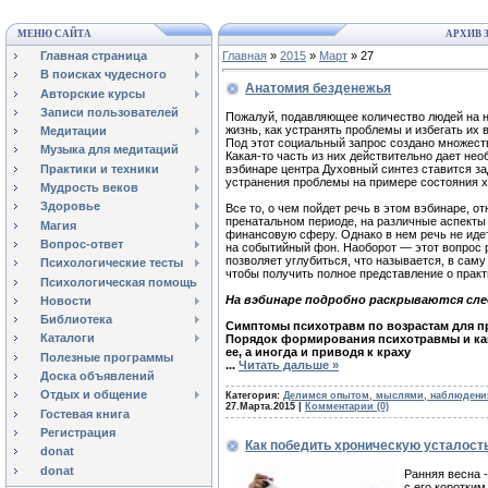
МЕНЮ САЙТА
АРХИВ 
Главная страница
Главная
»
2015
»
Март
»
27
В поисках чудесного
Анатомия безденежья
Авторские курсы
Записи пользователей
Пожалуй, подавляющее количество людей на н
жизнь, как устранять проблемы и избегать их 
Медитации
Под этот социальный запрос создано множеств
Музыка для медитаций
Какая-то часть из них действительно дает не
Практики и техники
вэбинаре центра Духовный синтез ставится з
устранения проблемы на примере состояния х
Мудрость веков
Здоровье
Все то, о чем пойдет речь в этом вэбинаре, о
пренатальном периоде, на различные аспекты ж
Магия
финансовую сферу. Однако в нем речь не иде
Вопрос-ответ
на событийный фон. Наоборот — этот вопрос 
позволяет углубиться, что называется, в сам
Психологические тесты
чтобы получить полное представление о практ
Психологическая помощь
На вэбинаре подробно раскрываются сл
Новости
Библиотека
Симптомы психотравм по возрастам для п
Каталоги
Порядок формирования психотравмы и как
ее, а иногда и приводя к краху
Полезные программы
...
Читать дальше »
Доска объявлений
Отдых и общение
Категория:
Делимся опытом, мыслями, наблюден
27.Марта.2015
|
Комментарии (0)
Гостевая книга
Регистрация
Как победить хроническую усталость
donat
donat
Ранняя весна 
с его коротки