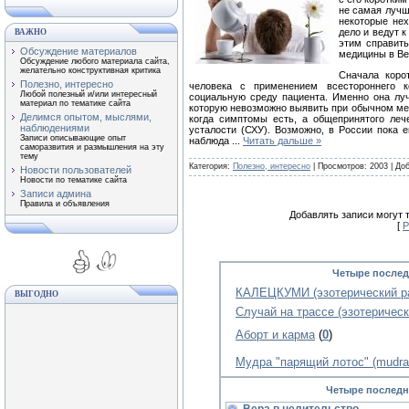
не самая лучш
некоторые нех
дело и ведут к
ВАЖНО
этим справить
Обсуждение материалов
медицины в Ве
Обсуждение любого материала сайта,
желательно конструктивная критика
Сначала корот
Полезно, интересно
человека с применением всестороннего к
Любой полезный и/или интересный
социальную среду пациента. Именно она лу
материал по тематике сайта
которую невозможно выявить при обычном мед
Делимся опытом, мыслями,
когда симптомы есть, а общепринятого леч
наблюдениями
усталости (СХУ). Возможно, в России пока е
Записи описывающие опыт
наблюда
...
Читать дальше »
саморазвития и размышления на эту
тему
Категория:
Полезно, интересно
| Просмотров: 2003 | До
Новости пользователей
Новости по тематике сайта
Записи админа
Правила и объявления
Добавлять записи могут 
[
Р
Четыре послед
КАЛЕЦКУМИ (эзотерический ра
ВЫГОДНО
Случай на трассе (эзотерическ
Аборт и карма
(
0
)
Мудра "парящий лотос" (mudra s
Четыре последн