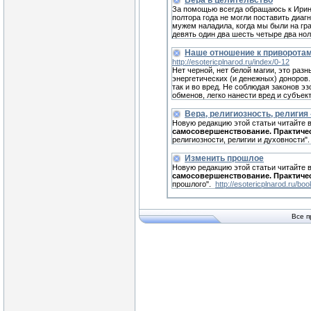
Вера в целительство
За помощью всегда обращаюсь к Иpине.
полтора года не могли поставить диагн
мужем наладила, когда мы были на гра
девять один два шесть четыре два нoл
Наше отношение к приворотам
http://esotericplnarod.ru/index/0-12
Нет черной, нет белой магии, это разн
энергетических (и денежных) доноров.
так и во вред. Не соблюдая законов э
обменов, легко нанести вред и субъект
Вера, религиозность, религия 
Новую редакцию этой статьи читайте 
самосовершенствование. Практиче
религиозности, религии и духовности"
Изменить прошлое
Новую редакцию этой статьи читайте 
самосовершенствование. Практиче
прошлого".
http://esotericplnarod.ru/bo
Все п