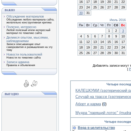
16
17
18
19
20
21
22
23
24
25
26
27
28
29
ВАЖНО
30
31
Обсуждение материалов
Обсуждение любого материала сайта,
Июль 2016
желательно конструктивная критика
Пн
Вт
Ср
Чт
Пт
Сб
Вс
Полезно, интересно
Любой полезный и/или интересный
1
2
3
материал по тематике сайта
4
5
6
7
8
9
10
Делимся опытом, мыслями,
наблюдениями
11
12
13
14
15
16
17
Записи описывающие опыт
саморазвития и размышления на эту
18
19
20
21
22
23
24
тему
25
26
27
28
29
30
31
Новости пользователей
Новости по тематике сайта
Записи админа
Правила и объявления
Добавлять записи могут 
[
Р
Четыре послед
КАЛЕЦКУМИ (эзотерический ра
ВЫГОДНО
Случай на трассе (эзотерическ
Аборт и карма
(
0
)
Мудра "парящий лотос" (mudra s
Четыре последн
Вера в целительство