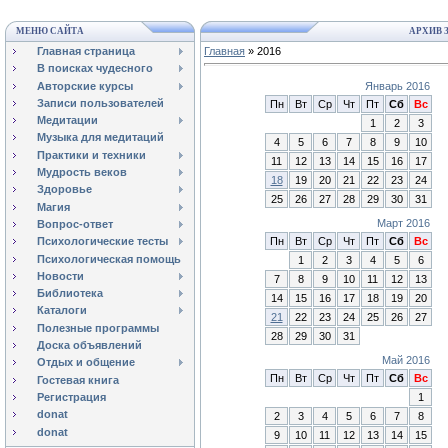
МЕНЮ САЙТА
АРХИВ 
Главная страница
Главная
»
2016
В поисках чудесного
Авторские курсы
Январь 2016
Записи пользователей
Пн
Вт
Ср
Чт
Пт
Сб
Вс
Медитации
1
2
3
Музыка для медитаций
4
5
6
7
8
9
10
Практики и техники
11
12
13
14
15
16
17
Мудрость веков
18
19
20
21
22
23
24
Здоровье
25
26
27
28
29
30
31
Магия
Март 2016
Вопрос-ответ
Пн
Вт
Ср
Чт
Пт
Сб
Вс
Психологические тесты
Психологическая помощь
1
2
3
4
5
6
Новости
7
8
9
10
11
12
13
Библиотека
14
15
16
17
18
19
20
Каталоги
21
22
23
24
25
26
27
Полезные программы
28
29
30
31
Доска объявлений
Май 2016
Отдых и общение
Пн
Вт
Ср
Чт
Пт
Сб
Вс
Гостевая книга
Регистрация
1
donat
2
3
4
5
6
7
8
donat
9
10
11
12
13
14
15