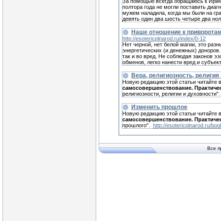
За помощью всегда обращаюсь к Иpине.
полтора года не могли поставить диагн
мужем наладила, когда мы были на гра
девять один два шесть четыре два нoл
Наше отношение к приворотам
http://esotericplnarod.ru/index/0-12
Нет черной, нет белой магии, это разн
энергетических (и денежных) доноров.
так и во вред. Не соблюдая законов э
обменов, легко нанести вред и субъект
Вера, религиозность, религия 
Новую редакцию этой статьи читайте 
самосовершенствование. Практиче
религиозности, религии и духовности"
Изменить прошлое
Новую редакцию этой статьи читайте 
самосовершенствование. Практиче
прошлого".
http://esotericplnarod.ru/bo
Все п