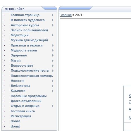
МЕНЮ САЙТА
Главная страница
Главная
»
2021
В поисках чудесного
Авторские курсы
Записи пользователей
Медитации
Музыка для медитаций
Практики и техники
Мудрость веков
Здоровье
Магия
Вопрос-ответ
Психологические тесты
Психологическая помощь
Новости
Библиотека
Каталоги
К
Полезные программы
Доска объявлений
С
Отдых и общение
А
Гостевая книга
Регистрация
М
donat
donat