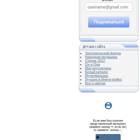
Подписаться
ДРУЗЬЯ САЙТА
Эзотерический форум
Народная медицина
Сонник 2012
Он и Она
Мир вкуснятины
Белый каталог
Мультфильмы
Лучшее в Инете-topliks
Все о цветах
Если вам был полезен
представленный материал,
нажмите кнопку
+
, если нет,
то нажмите кнопку
-
.
Реклама WMlink.ru
ОТ 7000 РУБЛЕЙ В ДЕНЬ
qiq.ucoz.com