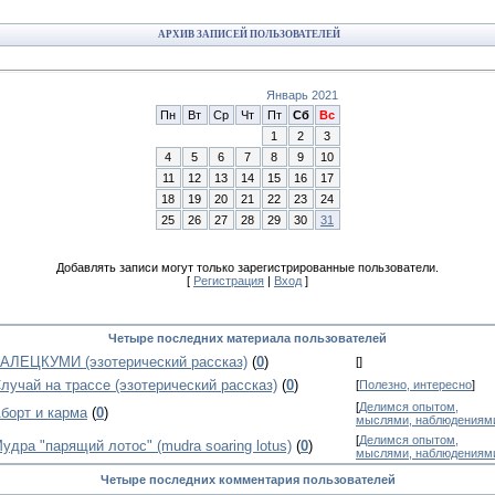
АРХИВ ЗАПИСЕЙ ПОЛЬЗОВАТЕЛЕЙ
Январь 2021
Пн
Вт
Ср
Чт
Пт
Сб
Вс
1
2
3
4
5
6
7
8
9
10
11
12
13
14
15
16
17
18
19
20
21
22
23
24
25
26
27
28
29
30
31
Добавлять записи могут только зарегистрированные пользователи.
[
Регистрация
|
Вход
]
Четыре последних материала пользователей
АЛЕЦКУМИ (эзотерический рассказ)
(
0
)
[
]
лучай на трассе (эзотерический рассказ)
(
0
)
[
Полезно, интересно
]
[
Делимся опытом,
борт и карма
(
0
)
мыслями, наблюдениям
[
Делимся опытом,
удра "парящий лотос" (mudra soaring lotus)
(
0
)
мыслями, наблюдениям
Четыре последних комментария пользователей