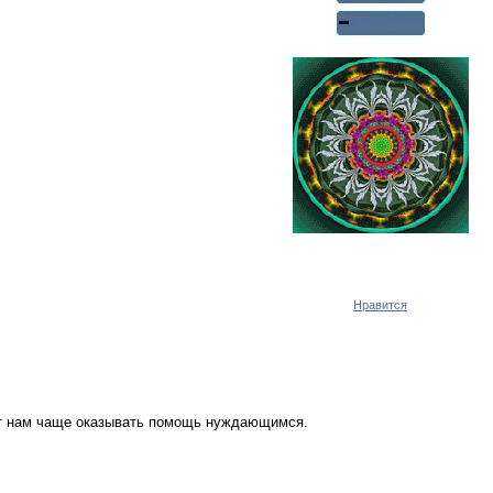
Реклама WMlink.ru
ОТ 7000 РУБЛЕЙ В ДЕНЬ
Нравится
ут нам чаще оказывать помощь нуждающимся.