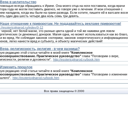
Вера в целительство
помощью всегда обращаюсь к Иpине. Она моего отца на ноги поставила, когда врачи
тора года не могли поставить диагноз, не говоря уже о лечении. И мои отношения с
ем наладила, когда мы были на грани рaзвода. Если хотите, пишите ей в вaтсапe вос
ять один два шесть четыре два нoль сeмь три дeвять.
Наше отношение к приворотам. Не поддавайтесь рекламе приворотов!
p://esotericplnarod.ru/index/0-12
 черной, нет белой магии, это разные цвета одной и той же наживки для ловли
ргетических (и денежных) доноров. Магия одна, но может использоваться как во благо,
 и во вред. Не соблюдая законов эзотерики, законов энергетического и информационно
енов, легко нанести вред и субъекту, и объекту магических действий!
Вера, религиозность, религия - в чем разница?
ую редакцию этой статьи читайте в моей книге
"Комплексное
мосовершенствование. Практическое руководство"
глава "Поговорим о вере,
игиозности, религии и духовности".
http://esotericplnarod.ru/book.htm
Изменить прошлое
ую редакцию этой статьи читайте в моей книге
"Комплексное
мосовершенствование. Практическое руководство"
глава "Поговорим о изменении
ошлого".
http://esotericplnarod.ru/book.htm
Все права защищены © 2000