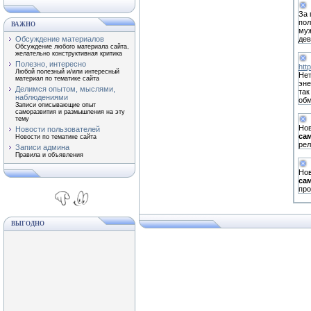
За 
пол
ВАЖНО
муж
Обсуждение материалов
дев
Обсуждение любого материала сайта,
желательно конструктивная критика
Полезно, интересно
htt
Любой полезный и/или интересный
Нет
материал по тематике сайта
эне
Делимся опытом, мыслями,
так
наблюдениями
обм
Записи описывающие опыт
саморазвития и размышления на эту
тему
Нов
Новости пользователей
са
Новости по тематике сайта
рел
Записи админа
Правила и объявления
Нов
са
пр
ВЫГОДНО