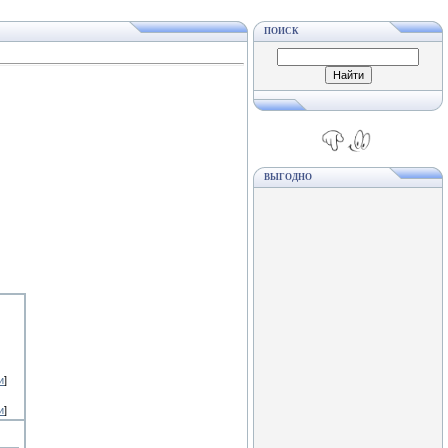
ПОИСК
ВЫГОДНО
и
]
и
]