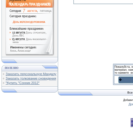
●
Нострадамус предсказал такое,
Читать дальше »
●
Беседы с учителями. Кладезь 
Читать дальше »
●
5 причин, по которым мужчины
Читать дальше »
●
Ученые раскрыли тайны челов
Пожалуйста, 
ПОЛЕЗНО
материал, наж
Читать дальше »
то нажмите к
Заказать персональную Мандалу
Заказать толкование сновидения
"Купить "Сонник 2012"
●
Счастье и возраст
Читать дальше »
Все
Добавит
●
Хмурые, пасмурные дни спосо
Читать дальше »
●
Врачи установили настоящее з
Читать дальше »