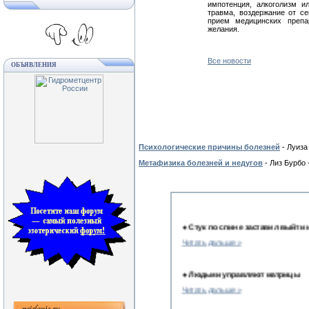
импотенция, алкоголизм и
травма, воздержание от
c
е
прием медицинских препа
желания.
Все новости
ОБЪЯВЛЕНИЯ
Психологические причины болезней
- Луиза
Метафизика болезней и недугов
- Лиз Бурбо 
●
Стук по спине заставил выйти 
Читать дальше »
●
Людьми управляют матрицы
Читать дальше »