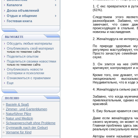
Каталоги
1. C екс превратился в рут
(61%).
Доска объявлений
Отдых и общение
Следствием этого являе
разнообразия. Забавно, ч
Гостевая книга
замечают, что сами даж
происходящее в спальне. 
новизны и наслаждения.
ВЫ МОЖЕТЕ
2. Жена/подруга не интересу
Обсудить любые материалы
По природе здоровые м
Опубликовать свой материал
регулярно мастурбирует, чт
только по тематике сайта
Просто зачастую семейная 
Поделиться опытом
скуке.
Поделиться своими новостями
3. Он злится на нее (44
только по тематике сайта
критикуют, контролируют и 
Опубликовать новости
эзотерики и психологии
Кроме того, они думают, чт
Ознакомиться с правилами
эмоционально высказы
Неудивительно, что в ходе 
Еще
4. Жена/подруга сильно рас
Забавно, что когда мужчин
ПОЛЕЗНО
привлекательным, однако ко
красивой.
Basteln & Spaß
Zimmer- und Gartenblumen
5. Ему больше нравится смо
Naturführer Pilze
Даже если жена/подруга ч
Natur und Medizin
своего мужчину, он может п
Schwangerschaft ohne Probleme
Главная проблема здесь зак
Gymnastik nach der Geburt
реальную
c
ексуальную жизн
Vorname für Kind
Авторы книги называют ещ