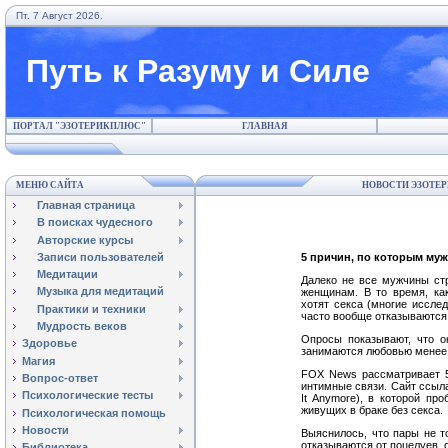
Пт. 7 Август 2026.
Путь к Разуму и Силе
ПОРТАЛ "ЭЗОТЕРИКПЛЮС"
ГЛАВНАЯ
МЕНЮ САЙТА
НОВОСТИ ЭЗОТЕР
Главная страница
В поисках чудесного
Авторские курсы
Записи пользователей
5 причин, по которым му
Медитации
Далеко не все мужчины ст
Музыка для медитаций
женщинам. В то время, ка
хотят
c
екса (многие иссле
Практики и техники
часто вообще отказываются
Мудрость веков
Опросы показывают, что 
Здоровье
занимаются любовью менее 1
Магия
FOX News рассматривает 5
Вопрос-ответ
интимные связи. Сайт ссылае
Психологические тесты
It Anymore), в которой п
живущих в браке без
c
екса.
Психологическая помощь
Новости
Выяснилось, что пары не т
отказываются от поцелуев, 
Библиотека