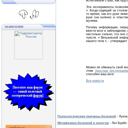
испытывали страх, как будт
Эти эксперименты позволяю
». Когда сидящий за столом
то время, как его руки леж
руке (на колене) и пласти
муляжа.
ОБЪЯВЛЕНИЯ
Почему информации, переда
ввести мозг в заблуждение, 
настолько сильно, что оно 
чувств. « Визуальной инфо
нашего тела », - утверждает
Можно ли обмануть свой моз
этим
простым инструкция
способен ваш мозг.
Все новости
Психологические причины болезней
- Луиза
Метафизика болезней и недугов
- Лиз Бурбо 