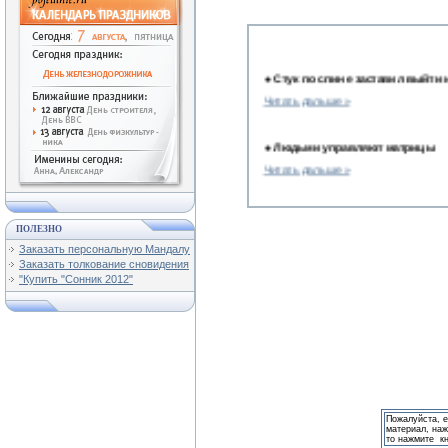
●
Стук по спине заставил выйти 
Читать дальше »
●
Людьми управляют матрицы
Читать дальше »
●
Нострадамус предсказал такое,
ПОЛЕЗНО
Читать дальше »
Заказать персональную Мандалу
Заказать толкование сновидения
●
Беседы с учителями. Кладезь 
"Купить "Сонник 2012"
Читать дальше »
●
5 причин, по которым мужчины
Читать дальше »
●
Ученые раскрыли тайны челов
Пожалуйста, 
материал, наж
Читать дальше »
то нажмите к