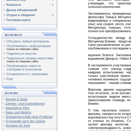
утверждая, что транспе
Каталоги
психопатологические.
Доска объявлений
Эксперименты, проведенные
Отдых и общение
философа Томаса Метцинге
Гостевая книга
видеокамеры и специальных
опыт, или скорее, нечто, о
Метцингера, показал, «ч
полностью преобразовывать
ВЫ МОЖЕТЕ
Сотрудничество между 
Обсудить любые материалы
Метцингер-Бланке, предст
Свои умозаключения по раз
Опубликовать свой материал
опубликовали в последнем 
только по тематике сайта
Поделиться опытом
журнала Science. Заголово
Поделиться своими новостями
выражение Декарта: «Video 
только по тематике сайта
В эксперименте участвовали
Опубликовать новости
снимая этот эпизод сзад
эзотерики и психологии
каждому испытуемому чер
Ознакомиться с правилами
только чувствовали прико
Еще
человека возникало ощущен
показывают – иными словами
Впрочем, данное ощущение
Оно исчезало, если контакт
ПОЛЕЗНО
испытуемые видели вмест
Basteln & Spaß
прикосновения спереди, но
Zimmer- und Gartenblumen
Бланке.
Naturführer Pilze
О том, насколько сильн
Natur und Medizin
фильма, говорится во второй
Schwangerschaft ohne Probleme
королевского института в С
от ученых из Лозанны. Ст
Gymnastik nach der Geburt
грозил аватару молотом,
Vorname für Kind
электропроводимость кожн