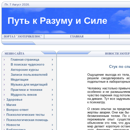
Пт. 7 Август 2026.
Путь к Разуму и Силе
ПОРТАЛ "ЭЗОТЕРИКПЛЮС"
ГЛАВНАЯ
МЕНЮ САЙТА
НОВОСТИ ЭЗОТЕР
Главная страница
В поисках чудесного
Стук по сп
Авторские курсы
Записи пользователей
Ощущение выхода из тела, 
решили смоделировать ис
Медитации
подопытные в лабораторных
Музыка для медитаций
Человеку настолько привыч
Практики и техники
особенно и не размышляем 
Мудрость веков
чувство парения под потолко
на диване. Тут все задумыв
Здоровье
к психиатру.
Магия
О своих опытах за предела
Вопрос-ответ
жертвы аварии. Они как бы 
Психологические тесты
безжизненным телом. По с
переживали опыт существ
Психологическая помощь
объясняли это тем, что ду
Новости
мир делает короткую остано
этот феномен, некоторые
Библиотека