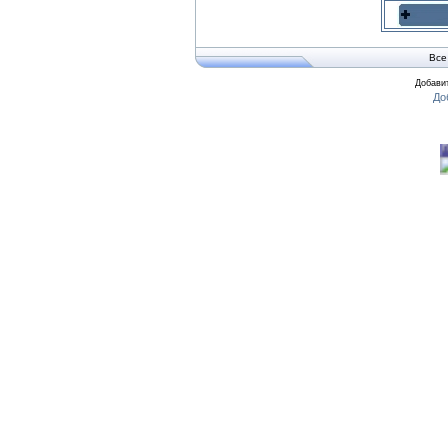
●
Счастье и возраст
Все
Читать дальше »
Добавит
●
Хмурые, пасмурные дни спосо
Читать дальше »
●
Врачи установили настоящее з
Читать дальше »
●
Законы исполнения желаний
Читать дальше »
●
Похудеть без проблем и диет!
Тибетские ритуальные действия "О
Всего пять упражнений дающие ом
Читать дальше »
●
Нет диетам, или Простой путь 