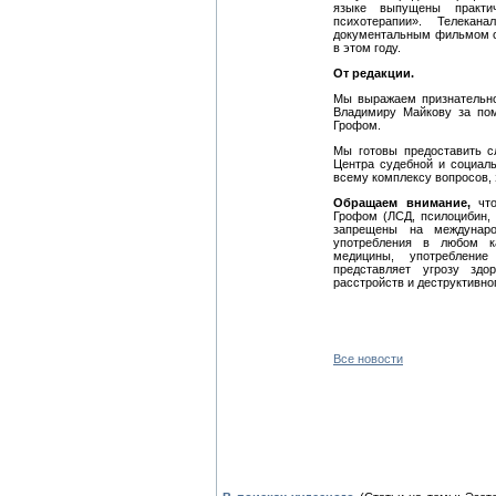
языке выпущены практи
психотерапии». Телека
документальным фильмом о 
в этом году.
От редакции.
Мы выражаем признательно
Владимиру Майкову за пом
Грофом.
Мы готовы предоставить с
Центра судебной и социал
всему комплексу вопросов,
Обращаем внимание,
что
Грофом (ЛСД, псилоцибин,
запрещены на междунаро
употребления в любом к
медицины, употребление
представляет угрозу здо
расстройств и деструктивно
Все новости