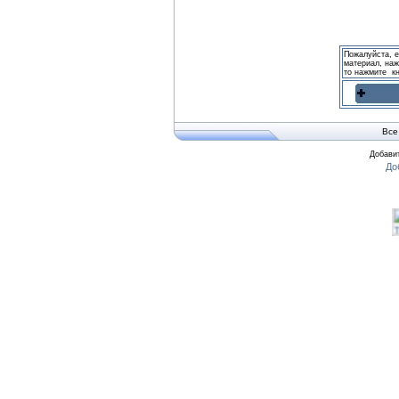
●
Ученые раскрыли тайны челов
Читать дальше »
Пожалуйста, 
материал, наж
то нажмите к
●
Счастье и возраст
Читать дальше »
Все
●
Хмурые, пасмурные дни спосо
Добавит
Читать дальше »
●
Врачи установили настоящее з
Читать дальше »
●
Законы исполнения желаний
Читать дальше »
●
Похудеть без проблем и диет!
Тибетские ритуальные действия "О
Всего пять упражнений дающие ом
Читать дальше »