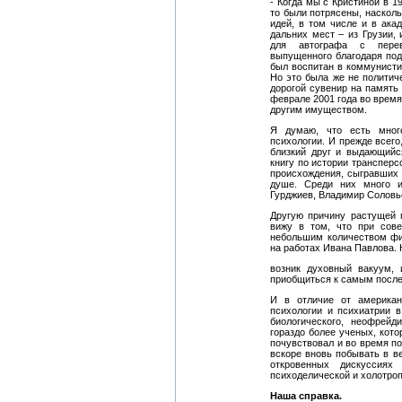
- Когда мы с Кристиной в 
то были потрясены, наскол
идей, в том числе и в ака
дальних мест – из Грузии,
для автографа с перево
выпущенного благодаря под
был воспитан в коммунистич
Но это была же не политиче
дорогой сувенир на память 
феврале 2001 года во время
другим имуществом.
Я думаю, что есть много
психологии. И прежде всего
близкий друг и выдающийс
книгу по истории трансперс
происхождения, сыгравших 
душе. Среди них много и
Гурджиев, Владимир Соловье
Другую причину растущей 
вижу в том, что при сове
небольшим количеством фи
на работах Ивана Павлова. 
возник духовный вакуум, 
приобщиться к самым после
И в отличие от американ
психологии и психиатрии в
биологического, неофрейд
гораздо более ученых, кот
почувствовал и во время по
вскоре вновь побывать в в
откровенных дискуссиях 
психоделической и холотроп
Наша справка.