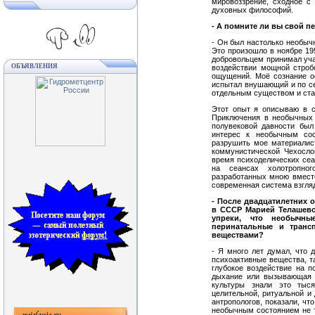
мировоззрение, сходное с
духовных философий.
- А помните ли вы свой 
- Он был настолько необыч
Это произошло в ноябре 19
добровольцем принимал уча
ОБЪЯВЛЕНИЯ
воздействии мощной строб
ощущений. Моё сознание ос
испытал внушающий и по се
отдельным существом и ст
Этот опыт я описываю в с
Приключения в необычных 
полувековой давности был
интерес к необычным сос
разрушить мое материалист
коммунистической Чехосло
время психоделических сеан
на сеансах холотропно
разработанных мною вместе
современная система взгляд
- После двадцатилетних
в СССР Марией Телашевс
упреки, что необычны
перинатальные и транс
веществами?
- Я много лет думал, что
психоактивные вещества, та
глубокое воздействие на п
дыхание или вызывающая 
культуры знали это тыс
целительной, ритуальной и
антропологов, показали, чт
необычным состоянием не та