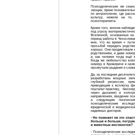
Психоделические же сеан
эмоции, яркие познаватель
по антропологии, где расс
культур, нежели на то,
психотерапевта.
Кроме того, многие наблюде
под угрозу материалистиче
Вселенной, основанные на
период работы в Чехослова
мне, что во время « пут
просьбой передать родств
хорошо. Они продиктовали е
родственники, и даже номе
и, как человек тогда ещё 
Когда же любопытство взял
номеру в Кромериче и назв
прозвучали рыдания и слов
Да, за последние десятиле
разработаны мощные эмпи
глубокой регрессии, п
приводящим к всплеску фи
гештальт-практику, биоэн
через дыхание) и холотр
направлениях, введение пси
а следующим логически
психоделическим исслед
юридической и медицинской
надежных докторов.
- Но поможет ли это спас
больше и больше, погружа
и животных инстинктов?
- Психоделические исследо