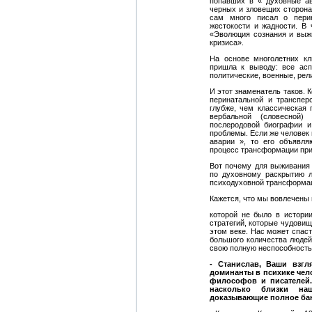
попавших в « духовные ав
черных и зловещих сторона
сам много писал о перин
жестокости и жадности. В 
«Эволюция сознания и выжи
кризиса».
На основе многолетних кл
пришла к выводу: все асп
политические, военные, рел
И этот знаменатель таков. 
перинатальной и транспер
глубже, чем классическая
вербальной (словесной)
послеродовой биографии и
проблемы. Если же человек 
аварии », то его объявл
процесс трансформации при
Вот почему для выживания 
по духовному раскрытию ли
психодуховной трансформа
Кажется, что мы вовлечены 
которой не было в истори
стратегий, которые чудовищ
этом веке. Нас может спас
большого количества людей
свою полную неспособность
- Станислав, Ваши взг
доминанты в психике чел
философов и писателей
насколько близки на
доказывающие полное бан