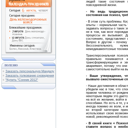
людей такие состояния 
повседневной жизни.
- Но ведь традиционна
состояния как психоз, тр
- В этом суть проблемы. Ко
опыты – нормальная часть 
задавать вопросы о таких э
не в том, как мозг порожд
процессы их вызывают. Д
состояниях, представляют
Вопрос в другом – почему
бессознательного, н
немедикаментозные техники,
Трансперсональная психоло
правильно понимаются 
трансформирующими и эв
ПОЛЕЗНО
авариями», потому что они
самостоятельно выйти на вы
Заказать персональную Мандалу
Заказать толкование сновидения
- Ваше утверждение, ч
вызвало ожесточенные 
"Купить "Сонник 2012"
- Наши достижения в облас
убедили нас в том, что сп
правом человека от рождени
некоторым людям это дается
на всё их желание, войти в
способами. Но есть и те, у
иногда помимо их воли, и и
ко второй категории при
использовал свою возможно
новой, революционной психо
- В своей книге « Психо
ставите вопрос о необ