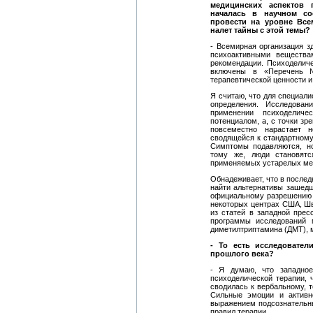
медицинских аспектов 
началась в научном со
провести на уровне Все
налет тайны с этой темы?
- Всемирная организация з
психоактивными веществ
рекомендации. Психоделич
включены в «Перечень 
терапевтической ценности и
Я считаю, что для специал
определения. Исследован
применении психоделиче
потенциалом, а, с точки зр
повсеместно нарастает н
сводящейся к стандартному
Симптомы подавляются, н
тому же, люди становят
применяемых устарелых ме
Обнадеживает, что в после
найти альтернативы зашедш
официальному разрешению 
некоторых центрах США, Шв
из статей в западной прес
программы исследований 
диметилтриптамина (ДМТ), 
- То есть исследовател
прошлого века?
- Я думаю, что западное
психоделической терапии, 
сводилась к вербальному, 
Сильные эмоции и активн
выражением подсознательны
правил терапии.