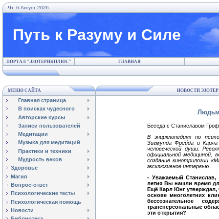
Чт. 6 Август 2026.
Путь к Разуму и Силе
ПОРТАЛ "ЭЗОТЕРИКПЛЮС"
ГЛАВНАЯ
МЕНЮ САЙТА
НОВОСТИ ЭЗОТЕР
Главная страница
В поисках чудесного
Людьм
Авторские курсы
Записи пользователей
Беседа с Станиславом Гроф
Медитации
В энциклопедиях по пси
Музыка для медитаций
Зигмунда Фрейда и Карла
человеческой души. Рево
Практики и техники
официальной медициной, в
Мудрость веков
создание кинотрилогии «М
эксклюзивное интервью.
Здоровье
Магия
- Уважаемый Станислав, 
летия Вы нашли время дл
Вопрос-ответ
Ещё Карл Юнг утверждал, ч
Психологические тесты
основе многолетних кли
бессознательное сод
Психологическая помощь
трансперсональные облас
Новости
эти открытия?
Библиотека