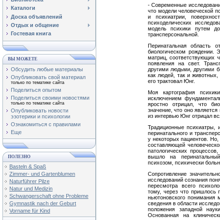
- Современные исследования
Каталоги
что модели человеческой п
Доска объявлений
и психиатрии, поверхно
психоделических исследо
Отдых и общение
модель психики путем до
Гостевая книга
трансперсональной.
Перинатальная область о
биологическом рождении. 
матриц, соответствующих ч
ВЫ МОЖЕТЕ
появления на свет. Тран
Обсудить любые материалы
другими людьми, другими б
как людей, так и животных,
Опубликовать свой материал
его трактовал Юнг.
только по тематике сайта
Поделиться опытом
Моя картография психик
Поделиться своими новостями
исключением фундаменталь
только по тематике сайта
яростно отрицал, что био
значение, что оно является
Опубликовать новости
из интервью Юнг отрицал вс
эзотерики и психологии
Ознакомиться с правилами
Традиционные психиатры, 
Еще
перинатального и транспер
у некоторых пациентов. Но,
составляющей человеческой
патологических процессов,
вышло на перинатальный
ПОЛЕЗНО
психозом, психически боль
Basteln & Spaß
Zimmer- und Gartenblumen
Сопротивление значительн
исследований сознания пон
Naturführer Pilze
пересмотра всего психоло
Natur und Medizin
тому, через что пришлось 
Schwangerschaft ohne Probleme
ньютоновского понимания м
Gymnastik nach der Geburt
сведения в области исслед
положения западной наук
Vorname für Kind
Основанная на клиническ