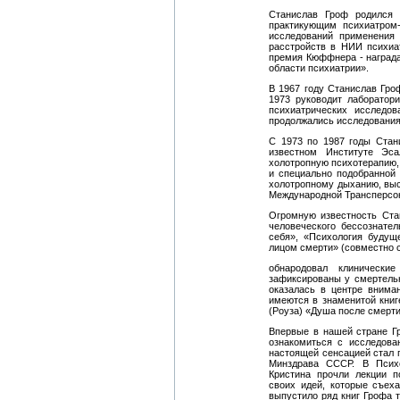
Станислав Гроф родился 
практикующим психиатром-
исследований применения
расстройств в НИИ психиа
премия Кюффнера - наград
области психиатрии».
В 1967 году Станислав Гро
1973 руководит лаборатор
психиатрических исследо
продолжались исследования
С 1973 по 1987 годы Стан
известном Институте Эса
холотропную психотерапию,
и специально подобранной
холотропному дыханию, выс
Международной Трансперсо
Огромную известность Ста
человеческого бессознател
себя», «Психология будущ
лицом смерти» (совместно 
обнародовал клинически
зафиксированы у смертельн
оказалась в центре внима
имеются в знаменитой кни
(Роуза) «Душа после смерти
Впервые в нашей стране Гр
ознакомиться с исследова
настоящей сенсацией стал 
Минздрава СССР. В Психо
Кристина прочли лекции 
своих идей, которые съех
выпустило ряд книг Грофа 