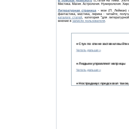
В поисках чудесного
(Статьи на темы: Эзоте
Мистика. Магия. Астрология. Нумерология. Хир
Литературная страница
- мои (П. Лейман) и
фантастика, мистика, лирика - читайте, полу
каталоге статей
, категория "для литературно
мнение в
записях пользователя
.
●
Стук по спине заставил выйти 
Читать дальше »
●
Людьми управляют матрицы
Читать дальше »
●
Нострадамус предсказал такое,
Читать дальше »
●
Беседы с учителями. Кладезь 
Читать дальше »
●
5 причин, по которым мужчины
Читать дальше »