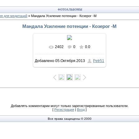
ФОТОАЛЬБОМЫ
ия для медитаций
» Мандала Усиление потенции - Козерог -М
Мандала Усиление потенции - Козерог -М
2402
0
0.0
В реальном размере
871x873
/
Добавлено
05.Октября.2013
Petr51
604.2Kb
Добавлять комментарии могут только зарегистрированные пользователи.
[
Регистрация
|
Вход
]
Все права защищены © 2000