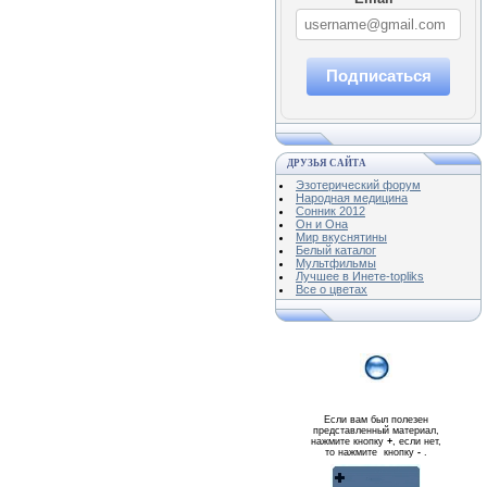
Подписаться
ДРУЗЬЯ САЙТА
Эзотерический форум
Народная медицина
Сонник 2012
Он и Она
Мир вкуснятины
Белый каталог
Мультфильмы
Лучшее в Инете-topliks
Все о цветах
Если вам был полезен
представленный материал,
нажмите кнопку
+
, если нет,
то нажмите кнопку
-
.
Реклама WMlink.ru
ОТ 7000 РУБЛЕЙ В ДЕНЬ
qiq.ucoz.com