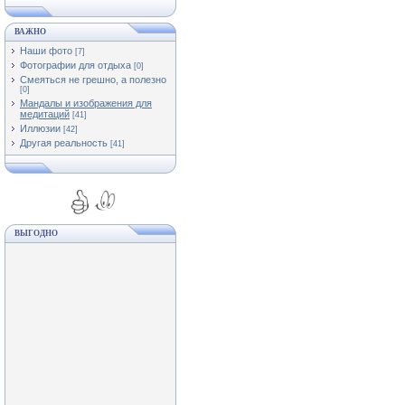
ВАЖНО
Наши фото
[7]
Фотографии для отдыха
[0]
Смеяться не грешно, а полезно
[0]
Мандалы и изображения для
медитаций
[41]
Иллюзии
[42]
Другая реальность
[41]
ВЫГОДНО