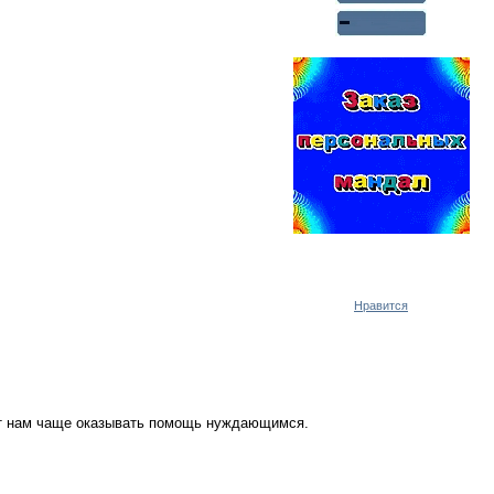
Реклама WMlink.ru
ОТ 7000 РУБЛЕЙ В ДЕНЬ
Нравится
ут нам чаще оказывать помощь нуждающимся.