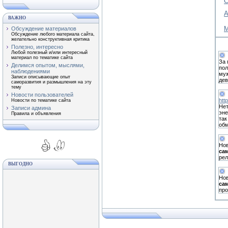
С
А
ВАЖНО
М
Обсуждение материалов
Обсуждение любого материала сайта,
желательно конструктивная критика
Полезно, интересно
Любой полезный и/или интересный
материал по тематике сайта
За 
Делимся опытом, мыслями,
пол
наблюдениями
муж
Записи описывающие опыт
дев
саморазвития и размышления на эту
тему
Новости пользователей
htt
Новости по тематике сайта
Нет
Записи админа
эне
Правила и объявления
так
обм
Нов
са
рел
ВЫГОДНО
Нов
са
пр