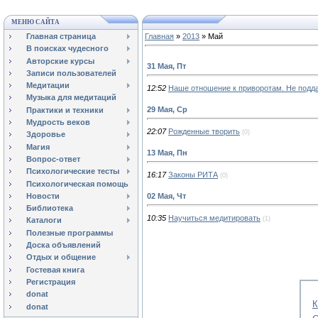
МЕНЮ САЙТА
Главная страница
Главная
»
2013
»
Май
В поисках чудесного
Авторские курсы
31 Мая, Пт
Записи пользователей
Медитации
12:52
Наше отношение к приворотам. Не подд
Музыка для медитаций
29 Мая, Ср
Практики и техники
Мудрость веков
22:07
Рожденные творить
(0)
Здоровье
Магия
13 Мая, Пн
Вопрос-ответ
Психологические тесты
16:17
Законы РИТА
(0)
Психологическая помощь
Новости
02 Мая, Чт
Библиотека
10:35
Научиться медитировать
(1)
Каталоги
Полезные программы
Доска объявлений
Отдых и общение
Гостевая книга
Регистрация
donat
К
donat