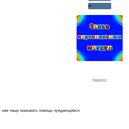
Реклама WMlink.ru
ОТ 7000 РУБЛЕЙ В ДЕНЬ
Нравится
ут нам чаще оказывать помощь нуждающимся.