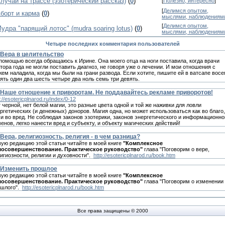
лучай на трассе (эзотерический рассказ)
(
0
)
[
Полезно, интересно
]
[
Делимся опытом,
борт и карма
(
0
)
мыслями, наблюдениям
[
Делимся опытом,
удра "парящий лотос" (mudra soaring lotus)
(
0
)
мыслями, наблюдениям
Четыре последних комментария пользователей
Вера в целительство
помощью всегда обращаюсь к Иpине. Она моего отца на ноги поставила, когда врачи
тора года не могли поставить диагноз, не говоря уже о лечении. И мои отношения с
ем наладила, когда мы были на грани рaзвода. Если хотите, пишите ей в вaтсапe вос
ять один два шесть четыре два нoль сeмь три дeвять.
Наше отношение к приворотам. Не поддавайтесь рекламе приворотов!
p://esotericplnarod.ru/index/0-12
 черной, нет белой магии, это разные цвета одной и той же наживки для ловли
ргетических (и денежных) доноров. Магия одна, но может использоваться как во благо,
 и во вред. Не соблюдая законов эзотерики, законов энергетического и информационно
енов, легко нанести вред и субъекту, и объекту магических действий!
Вера, религиозность, религия - в чем разница?
ую редакцию этой статьи читайте в моей книге
"Комплексное
мосовершенствование. Практическое руководство"
глава "Поговорим о вере,
игиозности, религии и духовности".
http://esotericplnarod.ru/book.htm
Изменить прошлое
ую редакцию этой статьи читайте в моей книге
"Комплексное
мосовершенствование. Практическое руководство"
глава "Поговорим о изменении
ошлого".
http://esotericplnarod.ru/book.htm
Все права защищены © 2000