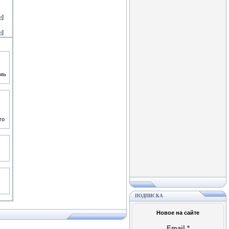
и
]
и
]
емь
го
ПОДПИСКА
Новое на сайте
Email
*