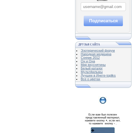
Подписаться
ДРУЗЬЯ САЙТА
Эзотерический форум
Народная медицина
Сонник 2012
Он и Она
Мир вкуснятины
Белый каталог
Мультфильмы
Лучшее в Инете-topliks
Все о цветах
Если вам был полезен
представленный материал,
нажмите кнопку
+
, если нет,
то нажмите кнопку
-
.
Реклама WMlink.ru
ОТ 7000 РУБЛЕЙ В ДЕНЬ
qiq.ucoz.com