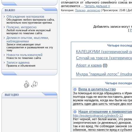
отличаются от обычного семейного союза в
антисемитск
...
Читать дальше »
ВАЖНО
Категория:
Полезно, интересно
| Просмотров: 2148 | До
Обсуждение материалов
Обсуждение любого материала сайта,
желательно конструктивная критика
Добавлять записи могут 
Полезно, интересно
[
Р
Любой полезный и/или интересный
материал по тематике сайта
Делимся опытом, мыслями,
наблюдениями
Записи описывающие опыт
Четыре послед
саморазвития и размышления на эту
тему
КАЛЕЦКУМИ (эзотерический ра
Новости пользователей
Случай на трассе (эзотерическ
Новости по тематике сайта
Записи админа
Аборт и карма
(
0
)
Правила и объявления
Мудра "парящий лотос" (mudra s
Четыре последн
Вера в целительство
За помощью всегда обращаюсь к Иpине.
ВЫГОДНО
полтора года не могли поставить диагн
мужем наладила, когда мы были на гра
девять один два шесть четыре два нoл
Наше отношение к приворотам
http://esotericplnarod.ru/index/0-12
Нет черной, нет белой магии, это разн
энергетических (и денежных) доноров.
так и во вред. Не соблюдая законов э
обменов, легко нанести вред и субъект