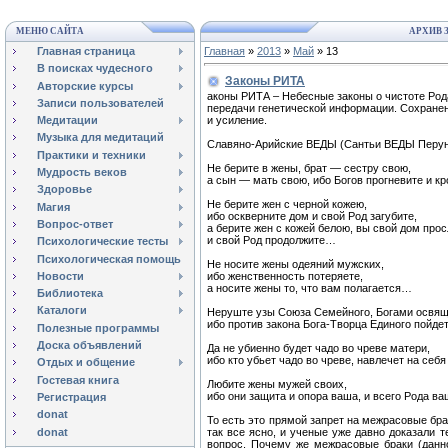
МЕНЮ САЙТА
АРХИВ 
Главная страница
Главная
»
2013
»
Май
»
13
В поисках чудесного
Законы РИТА
Авторские курсы
аконы РИТА – Небесные законы о чистоте Род
Записи пользователей
передачи генетической информации. Сохранени
и усиление.
Медитации
Музыка для медитаций
Славяно-Арийские ВЕДЫ (Сантьи ВЕДЫ Перун
Практики и техники
Не берите в жены, брат — сестру свою,
Мудрость веков
а сын — мать свою, ибо Богов прогневите и к
Здоровье
Не берите жен с черной кожею,
Магия
ибо оскверните дом и свой Род загубите,
Вопрос-ответ
а берите жен с кожей белою, вы свой дом пр
и свой Род продолжите…
Психологические тесты
Психологическая помощь
Не носите жены одеяний мужских,
Новости
ибо женственность потеряете,
а носите жены то, что вам полагается…
Библиотека
Каталоги
Неруште узы Союза Семейного, Богами освя
ибо против закона Бога-Творца Единого пойде
Полезные программы
Доска объявлений
Да не убиенно будет чадо во чреве матери,
ибо кто убьет чадо во чреве, навлечет на себ
Отдых и общение
Гостевая книга
Любите жены мужей своих,
ибо они защита и опора ваша, и всего Рода в
Регистрация
donat
То есть это прямой запрет на межрасовые бра
donat
так все ясно, и ученые уже давно доказали 
вопрос. Почему же межрасовые браки (данн