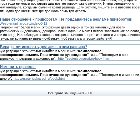
тора года не могли поставить диагноз, не говоря уже о лечении. И мои отношения с
ем наладила, когда мы были на грани рaзвода. Если хотите, пишите ей в вaтсапe вос
ять один два шесть четыре два нoль сeмь три дeвять.
Наше отношение к приворотам. Не поддавайтесь рекламе приворотов!
p://esotericplnarod.ru/index/0-12
 черной, нет белой магии, это разные цвета одной и той же наживки для ловли
ргетических (и денежных) доноров. Магия одна, но может использоваться как во благо,
 и во вред. Не соблюдая законов эзотерики, законов энергетического и информационно
енов, легко нанести вред и субъекту, и объекту магических действий!
Вера, религиозность, религия - в чем разница?
ую редакцию этой статьи читайте в моей книге
"Комплексное
мосовершенствование. Практическое руководство"
глава "Поговорим о вере,
игиозности, религии и духовности".
http://esotericplnarod.ru/book.htm
Изменить прошлое
ую редакцию этой статьи читайте в моей книге
"Комплексное
мосовершенствование. Практическое руководство"
глава "Поговорим о изменении
ошлого".
http://esotericplnarod.ru/book.htm
Все права защищены © 2000