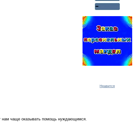
Реклама WMlink.ru
ОТ 7000 РУБЛЕЙ В ДЕНЬ
Нравится
ут нам чаще оказывать помощь нуждающимся.