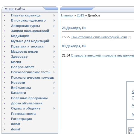
МЕНЮ САЙТА
Главная страница
Главная
»
2013
»
Декабрь
В поисках чудесного
Авторские курсы
23 Декабря, Пн
Записи пользователей
Медитации
15:25
Таинственная сила новогодней ночи
(0)
Музыка для медитаций
09 Декабря, Пн
Практики и техники
Мудрость веков
21:54
О красоте внешней и красоте внутренне
Здоровье
Магия
Вопрос-ответ
Психологические тесты
Психологическая помощь
Новости
Библиотека
К
Каталоги
С
Полезные программы
Доска объявлений
А
Отдых и общение
Гостевая книга
М
Регистрация
donat
donat
За 