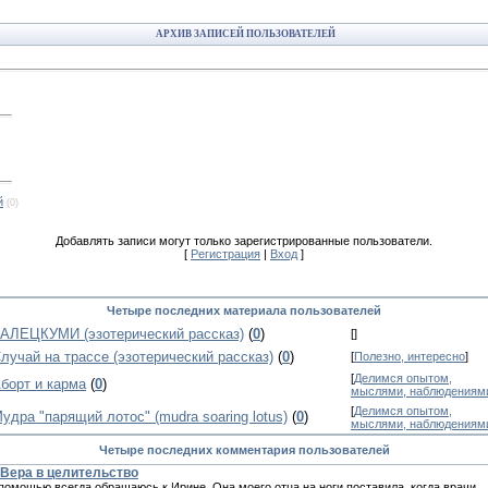
АРХИВ ЗАПИСЕЙ ПОЛЬЗОВАТЕЛЕЙ
й
(0)
Добавлять записи могут только зарегистрированные пользователи.
[
Регистрация
|
Вход
]
Четыре последних материала пользователей
АЛЕЦКУМИ (эзотерический рассказ)
(
0
)
[
]
лучай на трассе (эзотерический рассказ)
(
0
)
[
Полезно, интересно
]
[
Делимся опытом,
борт и карма
(
0
)
мыслями, наблюдениям
[
Делимся опытом,
удра "парящий лотос" (mudra soaring lotus)
(
0
)
мыслями, наблюдениям
Четыре последних комментария пользователей
Вера в целительство
помощью всегда обращаюсь к Иpине. Она моего отца на ноги поставила, когда врачи