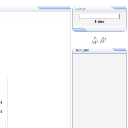
ПОИСК
ВЫГОДНО
и
]
и
]