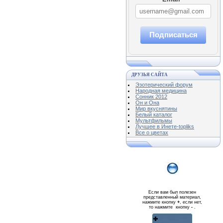
Подписаться
ДРУЗЬЯ САЙТА
Эзотерический форум
Народная медицина
Сонник 2012
Он и Она
Мир вкуснятины
Белый каталог
Мультфильмы
Лучшее в Инете-topliks
Все о цветах
Если вам был полезен
представленный материал,
нажмите кнопку
+
, если нет,
то нажмите кнопку
-
.
Реклама WMlink.ru
ОТ 7000 РУБЛЕЙ В ДЕНЬ
qiq.ucoz.com