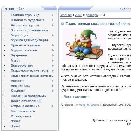
МЕНЮ САЙТА
АРХИВ 
Главная страница
Главная
»
2013
»
Декабрь
»
23
В поисках чудесного
Таинственная сила новогодней ночи
Авторские курсы
Записи пользователей
Новогодняя но
Морозом или С
Медитации
ёлкой и празд
Музыка для медитаций
С глубокой др
Практики и техники
двенадцатая но
Мудрость веков
С детства мы 
Здоровье
это не просто 
Магия
в реальности, 
Вопрос-ответ
сейчас мы не склонны приукрасить вымыслом
сказку изначально с нуля или наделить магич
Психологические тесты
Психологическая помощь
А это значит, что истоки новогодней сказк
гномов и эльфов.
Новости
Библиотека
Осознанное сновидение помогло попасть в их 
чудес следует ждать в новогоднюю ночь.
Каталоги
Полезные программы
...
Читать дальше »
Доска объявлений
Категория:
Полезно, интересно
| Просмотров: 1764 | До
Отдых и общение
Гостевая книга
Регистрация
Добавлять записи могут 
donat
[
Р
donat