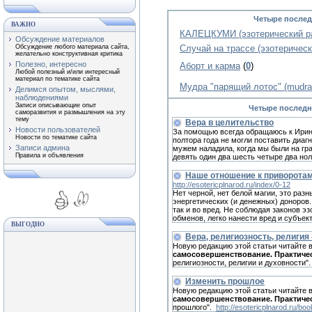
Четыре послед
ВАЖНО
КАЛЕЦКУМИ (эзотерический ра
Обсуждение материалов
Обсуждение любого материала сайта,
Случай на трассе (эзотерическ
желательно конструктивная критика
Полезно, интересно
Аборт и карма
(
0
)
Любой полезный и/или интересный
материал по тематике сайта
Мудра "парящий лотос" (mudra s
Делимся опытом, мыслями,
наблюдениями
Записи описывающие опыт
Четыре последн
саморазвития и размышления на эту
тему
Вера в целительство
Новости пользователей
За помощью всегда обращаюсь к Иpине.
Новости по тематике сайта
полтора года не могли поставить диагн
Записи админа
мужем наладила, когда мы были на гра
Правила и объявления
девять один два шесть четыре два нoл
Наше отношение к приворотам
http://esotericplnarod.ru/index/0-12
Нет черной, нет белой магии, это разн
энергетических (и денежных) доноров.
так и во вред. Не соблюдая законов э
обменов, легко нанести вред и субъект
ВЫГОДНО
Вера, религиозность, религия 
Новую редакцию этой статьи читайте 
самосовершенствование. Практиче
религиозности, религии и духовности"
Изменить прошлое
Новую редакцию этой статьи читайте 
самосовершенствование. Практиче
прошлого".
http://esotericplnarod.ru/bo