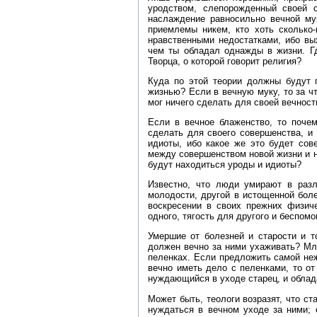
уродством, слепорожденный своей с
наслаждение равносильно вечной мук
приемлемы никем, кто хоть сколько
нравственными недостатками, ибо вы
чем ты обладал однажды в жизни. Гд
Творца, о которой говорит религия?
Куда по этой теории должны будут 
жизнью? Если в вечную муку, то за ч
мог ничего сделать для своей вечност
Если в вечное блаженство, то почем
сделать для своего совершенства, и
идиоты, ибо какое же это будет сов
между совершенством новой жизни и 
будут находиться уроды и идиоты?
Известно, что люди умирают в разл
молодости, другой в истощенной боле
воскресении в своих прежних физич
одного, тягость для другого и беспом
Умершие от болезней и старости и т
должен вечно за ними ухаживать? Мла
пеленках. Если предложить самой не
вечно иметь дело с пеленками, то от
нуждающийся в уходе старец, и обл
Может быть, теологи возразят, что ст
нуждаться в вечном уходе за ними; 