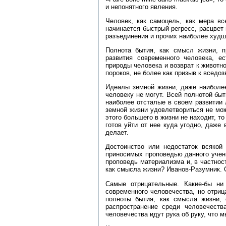
и непонятного явления.
Человек, как самоцель, как мера вс
начинается быстрый регресс, расцвет 
разъединения и прочих наиболее худш
Полнота бытия, как смысл жизни, п
развития современного человека, е
природы человека и возврат к животн
пороков, не более как призыв к вседоз
Идеалы земной жизни, даже наиболее
человеку не могут. Всей полнотой бы
наиболее отсталые в своем развитии
земной жизни удовлетвориться не може
этого большего в жизни не находит, т
готов уйти от нее куда угодно, даже 
делает.
Достоинство или недостаток всякой 
приносимых проповедью данного учени
проповедь материализма и, в частнос
как смысла жизни? Иванов‑Разумник. 
Самые отрицательные. Какие‑бы ни
современного человечества, но отри
полноты бытия, как смысла жизни,
распространение среди человечеств
человечества идут рука об руку, что 