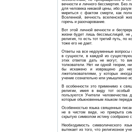
вечности и личного бессмертия. Без л
для человека никакой цены, ибо разум
мириться с фактом смерти, как пол
Вселенной, вечность вселенской жи
горечь и разочарование.
Вот этой личной вечности и беспрер
жизни будет лишь бессмыслицей, не 
религия, то есть тот третий путь, по 
тоже его не дает.
Ответы на все недоуменные вопросы 
в сущности, в каждой из существую
этих ответов дать не могут, то в
толкователи. Нет ни одной теории, ни
бы искажено и извращено до неу
лжетолкователями, у которых иногд
учение сознательно или умышленно ис
В особенности это применимо к свя
религии, имея в виду тот особый
пользуются Учители человечества 
которые обыкновенным языком передан
Особенностью языка священных писан
не в чистом виде, но прикрыта си
скрытую символом истину сообразно с
Необходимость символического яз
вытекает из того, что религиозное уч