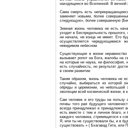
находящееся во Вселенной. В вечной 
Сама смерть есть непрекращающееся
заменяет новыми, более совершенны
следующую», более совершенную (Бес
Земная жизнь человека не есть нач
уходит в Беспредельность прошлого, 
ни начала, ни конца не имеет. Его б
осуществляется чередующимися ж
невидимом небесном.
Существующее в жизни неравенство в
вызывает ропот на Бога, жалобы на 
на которые ни наука, ни философия, 
есть случайность, но результат дост
в своем развитии.
Таким образом, жизнь человека не е
случайно, выбираться из которой о
обряды и церемонии, но небольшой э
эволюции всей космической жизни, в к
Сам человек и его труды на пользу 
почвы того рая будущего человечест
всегда принадлежал и принадлежит ве
есть вместе с тем и личное благо, и
каждого человека, стремящегося к со
Я, или ты не существовали бы, и в бу
существовать » ( Бхагавад Гита, или П