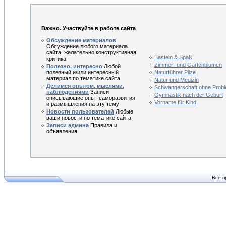
Важно. Участвуйте в работе сайта
Обсуждение материалов
Обсуждение любого материала
сайта, желательно конструктивная
Basteln & Spaß
критика
Zimmer- und Gartenblumen
Полезно, интересно
Любой
полезный и/или интересный
Naturführer Pilze
материал по тематике сайта
Natur und Medizin
Делимся опытом, мыслями,
Schwangerschaft ohne Prob
наблюдениями
Записи
Gymnastik nach der Geburt
описывающие опыт саморазвития
Vorname für Kind
и размышления на эту тему
Новости пользователей
Любые
ваши новости по тематике сайта
Записи админа
Правила и
объявления
Все п