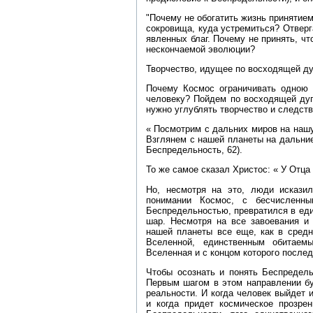
"Почему не обогатить жизнь принятием
сокровища, куда устремиться? Отвер
явленных благ. Почему не принять, ч
нескончаемой эволюции?
Творчество, идущее по восходящей дуге
Почему Космос ограничивать одною
человеку? Пойдем по восходящей дуг
нужно углублять творчество и следст
« Посмотрим с дальних миров на нашу
Взглянем с нашей планеты на дальние
Беспредельность, 62).
То же самое сказал Христос: « У Отца
Но, несмотря на это, люди искази
понимании Космос, с бесчисленн
Беспредельностью, превратился в ед
шар. Несмотря на все завоевания и 
нашей планеты все еще, как в средн
Вселенной, единственным обитаем
Вселенная и с концом которого послед
Чтобы осознать и понять Беспредель
Первым шагом в этом направлении бу
реальности. И когда человек выйдет и
и когда придет космическое прозрен