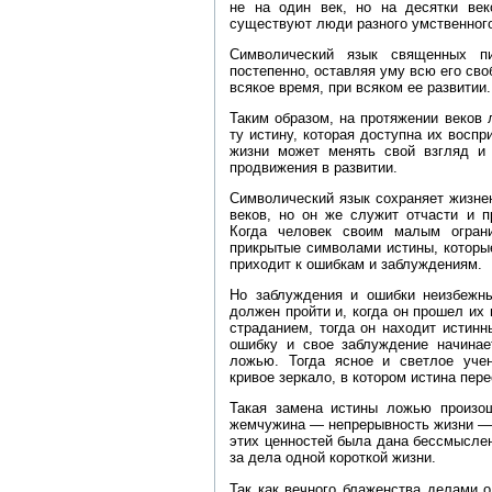
не на один век, но на десятки ве
существуют люди разного умственного
Символический язык священных пи
постепенно, оставляя уму всю его сво
всякое время, при всяком ее развитии.
Таким образом, на протяжении веков 
ту истину, которая доступна их воспр
жизни может менять свой взгляд и 
продвижения в развитии.
Символический язык сохраняет жизне
веков, но он же служит отчасти и п
Когда человек своим малым огран
прикрытые символами истины, которы
приходит к ошибкам и заблуждениям.
Но заблуждения и ошибки неизбежны
должен пройти и, когда он прошел их 
страданием, тогда он находит истинн
ошибку и свое заблуждение начинает
ложью. Тогда ясное и светлое уче
кривое зеркало, в котором истина пер
Такая замена истины ложью произош
жемчужина — непрерывность жизни — 
этих ценностей была дана бессмысле
за дела одной короткой жизни.
Так как вечного блаженства делами о