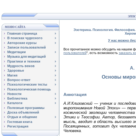
ЭЛЕК
МЕНЮ САЙТА
Эзотерика. Психология. Философия. 
Главная страница
Хиром
В поисках чудесного
У нас можно
бе
Авторские курсы
Записи пользователей
Все прочитанное можно обсудить на нашем
Медитации
пользователей
", есть возможность
заказать к
Музыка для медитаций
Практики и техники
Мудрость веков
А.
Здоровье
Магия
Основы миро
Вопрос-ответ
Психологические тесты
Психологическая помощь
Аннотация
Новости
Библиотека
А.И.Клизовский — ученик и последов
Каталоги
миропонимания Новой Эпохи» — пер
Полезные программы
космической эволюции человечества
Доска объявлений
Этики и Теософии. Автор, беззавет
Отдых и общение
мысль, вводит в область высшего зн
Гостевая книга
Посвященных, готовит дух человеч
Регистрация
Человека.