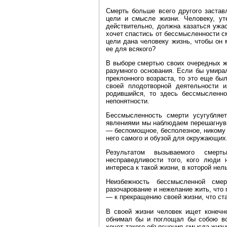
Смерть больше всего другого застав
цели и смысле жизни. Человеку, ут
действительно, должна казаться ужа
хочет спастись от бессмысленности см
цели дана человеку жизнь, чтобы он 
ее для всякого?
В выборе смертью своих очередных же
разумного основания. Если бы умира
преклонного возраста, то это еще был
своей плодотворной деятельности 
родившийся, то здесь бессмысленн
непонятности.
Бессмысленность смерти усугубляе
явлениями мы наблюдаем перешагнувш
— беспомощное, бесполезное, никому 
него самого и обузой для окружающих
Результатом вызываемого смер
несправедливости того, кого люди 
интереса к такой жизни, в которой нел
Неизбежность бессмысленной сме
разочарование и нежелание жить, что
— к прекращению своей жизни, что ст
В своей жизни человек ищет конечно
обнимал бы и поглощал бы собою вс
хочет такого объяснения смысла жизни