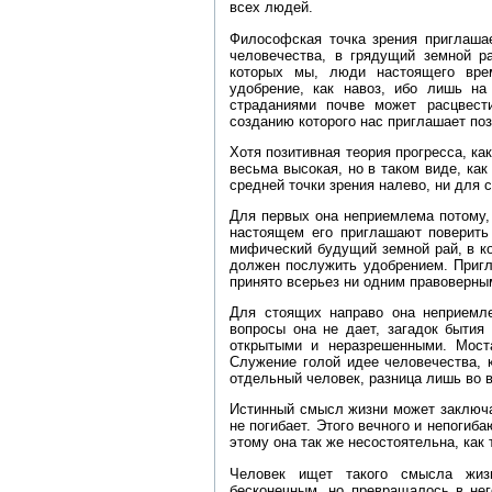
всех людей.
Философская точка зрения приглашае
человечества, в грядущий земной р
которых мы, люди настоящего вре
удобрение, как навоз, ибо лишь н
страданиями почве может расцвест
созданию которого нас приглашает поз
Хотя позитивная теория прогресса, ка
весьма высокая, но в таком виде, как
средней точки зрения налево, ни для 
Для первых она неприемлема потому,
настоящем его приглашают поверить 
мифический будущий земной рай, в ко
должен послужить удобрением. Пригл
принято всерьез ни одним правоверны
Для стоящих направо она неприемле
вопросы она не дает, загадок бытия
открытыми и неразрешенными. Мос
Служение голой идее человечества, к
отдельный человек, разница лишь во 
Истинный смысл жизни может заключат
не погибает. Этого вечного и непогиб
этому она так же несостоятельна, как
Человек ищет такого смысла жиз
бесконечным, но превращалось в нег