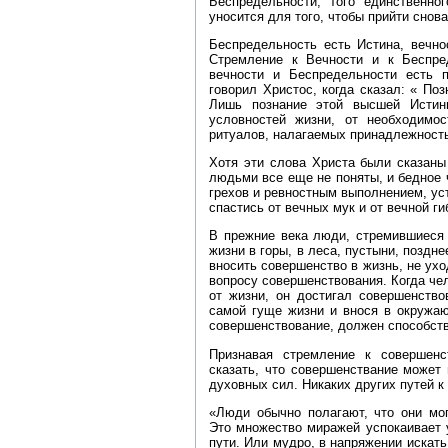
Беспредельности, того единственно
уносится для того, чтобы прийти снова
Беспредельность есть Истина, вечно
Стремление к Вечности и к Беспре
вечности и Беспредельности есть 
говорил Христос, когда сказал: « По
Лишь познание этой высшей Истин
условностей жизни, от необходимо
ритуалов, налагаемых принадлежност
Хотя эти слова Христа были сказаны
людьми все еще не поняты, и бедное
грехов и ревностным выполнением, ус
спастись от вечных мук и от вечной ги
В прежние века люди, стремившиеся 
жизни в горы, в леса, пустыни, поздн
вносить совершенство в жизнь, не ухо
вопросу совершенствования. Когда че
от жизни, он достигал совершенство
самой гуще жизни и внося в окружа
совершенствование, должен способст
Признавая стремление к совершен
сказать, что совершенствание может
духовных сил. Никаких других путей 
«Люди обычно полагают, что они мог
Это множество миражей успокаивает 
пути. Или мудро, в напряжении искать