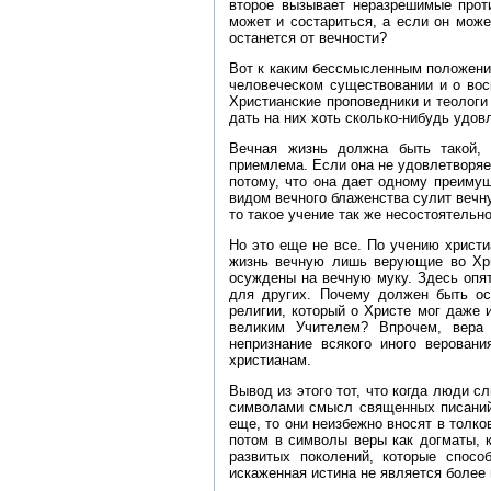
второе вызывает неразрешимые прот
может и состариться, а если он може
останется от вечности?
Вот к каким бессмысленным положени
человеческом существовании и о вос
Христианские проповедники и теологи 
дать на них хоть сколько‑нибудь удов
Вечная жизнь должна быть такой,
приемлема. Если она не удовлетворяет
потому, что она дает одному преиму
видом вечного блаженства сулит вечну
то такое учение так же несостоятельно
Но это еще не все. По учению христи
жизнь вечную лишь верующие во Хр
осуждены на вечную муку. Здесь опя
для других. Почему должен быть о
религии, который о Христе мог даже 
великим Учителем? Впрочем, вера
непризнание всякого иного верован
христианам.
Вывод из этого тот, что когда люди 
символами смысл священных писаний,
еще, то они неизбежно вносят в толк
потом в символы веры как догматы, 
развитых поколений, которые спосо
искаженная истина не является более и