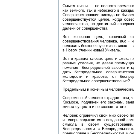
Смысл жизни — не полнота временног
как земного, так и небесного в кажд
Совершенствование никогда не бывает
совершенствуется целое, когда сове
человечество, но достигший соверше
далеки от совершенства.
Вот конечная цель, конечный с
совершенствования человека, ибо « 
положить бесконечную жизнь свою — за
в Новом Учении новый Учитель.
Вот в кратких словах цель и смысл 
равные условия, не давая преимущес
пожелает беспредельной высоты и к
дать беспредельное совершенство
молодости и красоты, от беспре
беспредельное совершенствование?
Предельным и конечным человеческим
Современный человек страдает тем, ч
Космосе, подчинен его законам, за
живых существ и не сознает этого.
Человек ограничил свой мир своею п
и теперь задыхается в созданной сам
смысла в своем существовании
Беспредельности. « Беспредельность
предисловие к Беспредельности), и он