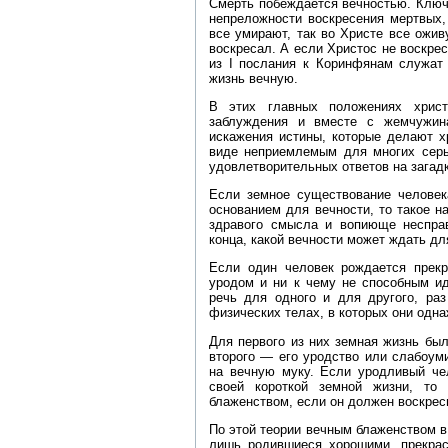
Смерть побеждается вечностью. Ключ
непреложности воскресения мертвых,
все умирают, так во Христе все ожив
воскресал. А если Христос не воскрес
из I послания к Коринфянам служат
жизнь вечную.
В этих главных положениях христ
заблуждения и вместе с жемчужин
искажения истины, которые делают х
виде неприемлемым для многих серь
удовлетворительных ответов на загадк
Если земное существование человек
основанием для вечности, то такое 
здравого смысла и вопиюще несправ
конца, какой вечности может ждать дл
Если один человек рождается прек
уродом и ни к чему не способным ид
речь для одного и для другого, ра
физических телах, в которых они одн
Для первого из них земная жизнь бы
второго — его уродство или слабоум
на вечную муку. Если уродливый чел
своей короткой земной жизни, то
блаженством, если он должен воскрес
По этой теории вечным блаженством в
лишь родившиеся хорошими, прекра