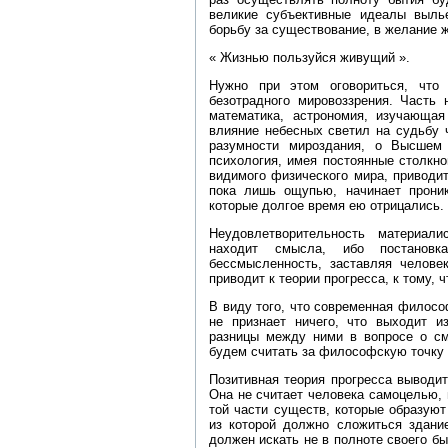
великие субъективные идеалы выль
борьбу за существование, в желание ж
« Жизнью пользуйся живущий ».
Нужно при этом оговориться, что
безотрадного мировоззрения. Часть
математика, астрономия, изучающая
влияние небесных светил на судьбу ч
разумности мироздания, о Высшем 
психология, имея постоянные столкн
видимого физического мира, приводит
пока лишь ощупью, начинает проник
которые долгое время ею отрицались.
Неудовлетворительность материали
находит смысла, ибо постанов
бессмысленность, заставляя человек
приводит к теории прогресса, к тому,
В виду того, что современная философ
не признает ничего, что выходит и
разницы между ними в вопросе о см
будем считать за философскую точку 
Позитивная теория прогресса выводит
Она не считает человека самоцелью, 
той части существ, которые образуют
из которой должно сложиться здани
должен искать не в полноте своего бы