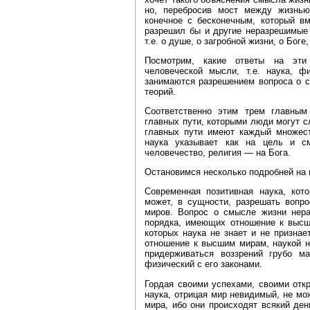
но, перебросив мост между жизнь
конечное с бесконечным, который вм
разрешил бы и другие неразрешимые 
т.е. о душе, о загробной жизни, о Бог
Посмотрим, какие ответы на эти
человеческой мысли, т.е. наука, 
занимаются разрешением вопроса о с
теорий.
Соответственно этим трем главным
главных пути, которыми люди могут с
главных пути имеют каждый множест
наука указывает как на цель и 
человечество, религия — на Бога.
Остановимся несколько подробней на к
Современная позитивная наука, кот
может, в сущности, разрешать вопро
миров. Вопрос о смысле жизни нера
порядка, имеющих отношение к высш
которых наука не знает и не призна
отношение к высшим мирам, наукой н
придерживаться воззрений грубо м
физический с его законами.
Гордая своими успехами, своими отк
наука, отрицая мир невидимый, не мо
мира, ибо они происходят всякий ден