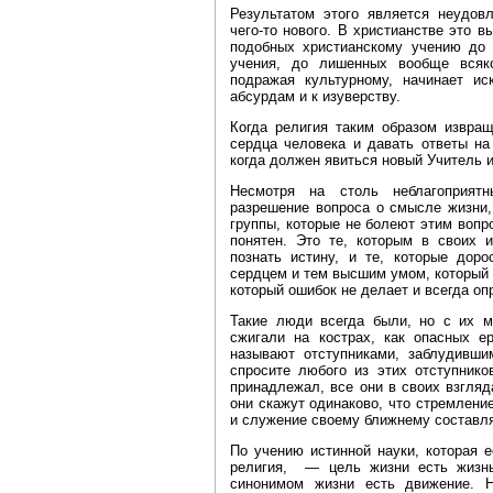
Результатом этого является неудовл
чего‑то нового. В христианстве это 
подобных христианскому учению до 
учения, до лишенных вообще всяко
подражая культурному, начинает ис
абсурдам и к изуверству.
Когда религия таким образом извращ
сердца человека и давать ответы на 
когда должен явиться новый Учитель и
Несмотря на столь неблагоприятн
разрешение вопроса о смысле жизни,
группы, которые не болеют этим вопр
понятен. Это те, которым в своих 
познать истину, и те, которые дор
сердцем и тем высшим умом, который 
который ошибок не делает и всегда оп
Такие люди всегда были, но с их м
сжигали на кострах, как опасных ер
называют отступниками, заблудивш
спросите любого из этих отступнико
принадлежал, все они в своих взгляд
они скажут одинаково, что стремление
и служение своему ближнему составл
По учению истинной науки, которая 
религия, — цель жизни есть жизнь
синонимом жизни есть движение. Н