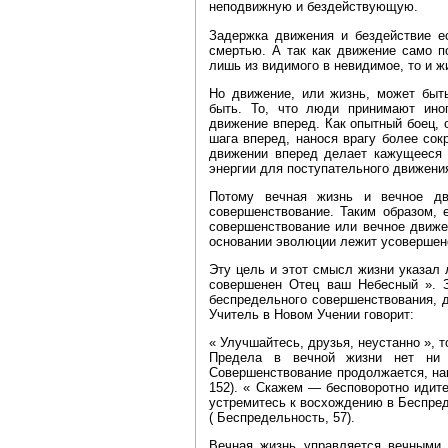
неподвижную и бездействующую.
Задержка движения и бездействие ес
смертью. А так как движение само п
лишь из видимого в невидимое, то и ж
Но движение, или жизнь, может быть
быть. То, что люди принимают ино
движение вперед. Как опытный боец, 
шага вперед, нанося врагу более со
движении вперед делает кажущееся д
энергии для поступательного движени
Потому вечная жизнь и вечное дв
совершенствование. Таким образом, 
совершенствование или вечное движен
основании эволюции лежит усовершенст
Эту цель и этот смысл жизни указал
совершенен Отец ваш Небесный ». З
беспредельного совершенствования, 
Учитель в Новом Учении говорит:
« Улучшайтесь, друзья, неустанно », 
Предела в вечной жизни нет ни 
Совершенствование продолжается, на
152). « Скажем — бесповоротно идит
устремитесь к восхождению в Беспре
( Беспредельность, 57).
Вечная жизнь управляется вечными 