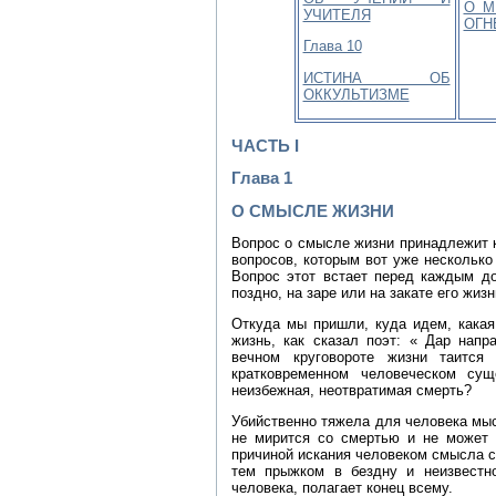
О М
УЧИТЕЛЯ
ОГН
Глава 10
ИСТИНА ОБ
ОККУЛЬТИЗМЕ
ЧАСТЬ I
Глава 1
О СМЫСЛЕ ЖИЗНИ
Вопрос о смысле жизни принадлежит 
вопросов, которым вот уже несколько
Вопрос этот встает перед каждым до
поздно, на заре или на закате его жиз
Откуда мы пришли, куда идем, какая
жизнь, как сказал поэт: « Дар напр
вечном круговороте жизни таится
кратковременном человеческом сущ
неизбежная, неотвратимая смерть?
Убийственно тяжела для человека мыс
не мирится со смертью и не может п
причиной искания человеком смысла с
тем прыжком в бездну и неизвестно
человека, полагает конец всему.