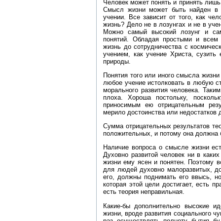
Человек может понять и принять лишь 
Смысл жизни может быть найден в 
учении. Все зависит от того, как чел
жизнь? Дело не в лозунгах и не в уче
Можно самый высокий лозунг и сам
понятий. Обладая простыми и всем
жизнь до сотрудничества с космичес
учением, как учение Христа, сузить
природы.
Понятия того или иного смысла жизн
любое учение истолковать в любую ст
морального развития человека. Таким
плоха. Хороша постольку, посколь
приносимым ею отрицательным резу
мерило достоинства или недостатков 
Сумма отрицательных результатов те
положительных, и потому она должна 
Наличие вопроса о смысле жизни ест
Духовно развитой человек ни в каки
жизни ему ясен и понятен. Поэтому 
для людей духовно малоразвитых, до
его, должны поднимать его ввысь, н
которая этой цели достигает, есть пр
есть теория неправильная.
Какие‑бы дополнительно высокие ид
жизни, вроде развития социального чу
раз осуществлять полноту бытия бу