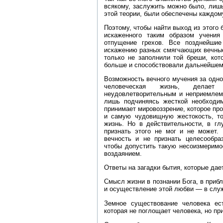
всякому, заслужить можно было, лишь
этой теории, были обеспечены каждом
Поэтому, чтобы найти выход из этого
искаженного таким образом учени
отпущение грехов. Все позднейшие
искажению разных смягчающих вечные 
только не заполнили той бреши, кот
больше и способствовали дальнейшем
Возможность вечного мучения за одно
человеческая жизнь, делает
неудовлетворительным и неприемлемы
лишь подчиняясь жесткой необходим
принимает мировоззрение, которое пр
и самую чудовищную жестокость, то
жизнь. Но в действительности, в гл
признать этого не мог и не может.
вечность и не признать целесообраз
чтобы допустить такую несоизмеримо
воздаянием.
Ответы на загадки бытия, которые дае
Смысл жизни в познании Бога, в прибл
и осуществление этой любви — в слу
Земное существование человека ест
которая не поглощает человека, но при