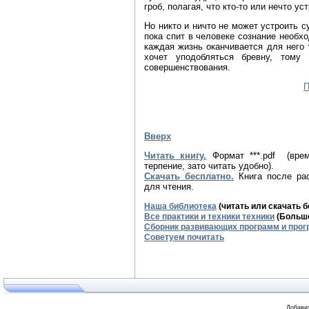
гроб, полагая, что кто‑то или нечто ус
Но никто и ничто не может устроить с
пока спит в человеке сознание необх
каждая жизнь оканчивается для него т
хочет уподобляться бревну, тому
совершенствования.
П
Вверх
Читать книгу.
Формат ***.pdf (вре
терпение, зато читать удобно).
Скачать бесплатно.
Книга после рас
для чтения.
Наша библиотека
(читать или скачать 
Все практики и техники техники
(Большо
Сборник развивающих программ и прог
Советуем почитать
Добавит