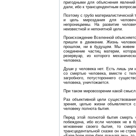
пригодными для объяснения явлений 
дали, ибо к трансцендентным вопросам
Поэтому с грубо материалистической т
и цель мироздания для человеч
непроницаемы. На развитие челове
неизвестной и непонятной цели.
Происхождение Вселенной объясняется
пришли в движение. Жизнь человек
прошлом, ни в будущем. Мы живем 
соединение частиц материи, кото
резервуар, из которого механичес
человека.
Души у человека нет. Есть лишь ум 
со смертью человека, вместе с тел
загробного, потустороннего сущест
человека, уничтожается.
При таком мировоззрении какой смысл
Раз объективной цели существования
зрения, целью жизни объявляется 
человеку полнота бытия.
Перед этой полнотой бытия смерть 
побеждена, ибо если человек не в 
мгновении своего бытия, то смер
трансцедентальной сказке он не стрем
«Faire bone mine dans mauvais jeu», 